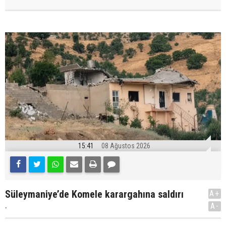
15:41
08 Ağustos 2026
Süleymaniye’de Komele karargahına saldırı
A+
.
A-