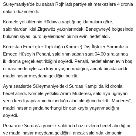
Süleymaniye’de bu sabah Rojhilatlı partiye ait merkezlere 4 dronla
saldırı düzenlendi.
Komele yetkililerinin Rûdaw’a yaptığı açıklamalara göre,
saldırılardan ikisi Zirgewêz yakınlarındaki Banegwreyê bölgesinde
bulunan siyasi büro üyelerinden birinin evini hedef aldı.
Kürdistan Emekçiler Topluluğu (Komele) Dış İlişkiler Sorumlusu
Emced Hüseyin Penahi, saldırının sabah saat 04.00 sıralarında
iki dronla gerçekleştirildiğini söyledi. Penahi, hedef alınan evin boş
olması nedeniyle can kaybı yaşanmadığını, ancak binada ciddi
maddi hasar meydana geldiğini belirtti.
Aynı saatlerde Süleymaniye’deki Surdaş Kampı da iki dronla
hedef alındı. Komele yetkilisi Aram Muderesi, saldırıya uğrayan
yerin kendi yapılarının bulunduğu alan olduğunu belirtti. Muderesî,
maddi hasar dışında herhangi bir can kaybı yaşanmadığını
söyledi.
Penahi de Surdaş’a yönelik saldırıda bazı evlerin hedef alındığını
ve maddi hasar meydana geldiğini, ancak saldırıda kimsenin