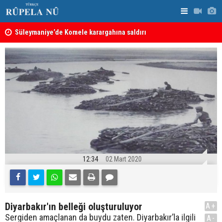
nın
Süleymaniye’de Komele karargahına saldırı
“Safları ne
sonuçlar d
12:34
02 Mart 2020
Diyarbakır'ın belleği oluşturuluyor
A+
Sergiden amaçlanan da buydu zaten. Diyarbakır’la ilgili
A-