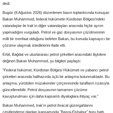
dedi.
Bugün (8 Ağustos 2026) düzenlenen basın toplantısında konuşan
Bakan Muhammed, federal hükümetin Kürdistan Bölgesi’ndeki
vatandaşlar ile Irak’ın diğer vatandaşları arasında hiçbir ayrım
yapmadığını vurguladı. Petrol ve gaz dosyasının çözülmesinin
milli bir menfaat olduğunu belirten Bakan, bu konuda kapsayıcı bir
çözüme ulaşmak istediklerini ifade etti.
Erbil, Bağdat ve uluslararası petrol şirketleri arasındaki ilişkilere
değinen Bakan Muhammed, şu bilgileri paylaştı:
"Federal hükümet, Kürdistan Bölgesi Hükümeti ve yabancı petrol
şirketleri arasında halihazırda üçlü bir anlaşma bulunmaktadır. Bu
anlaşma, yürütülen müzakereler çerçevesinde tarafların rızasıyla
güncellenebilir. Petrol dosyasının tamamen çözüme
kavuşturulması için daha kapsamlı diyaloglara ihtiyaç var."
Bakan Muhammed, Irak’ın petrol ihracat güzergahlarını
çeşitlendirme planları kapsamında "Basra-Fişhabur" boru hattı