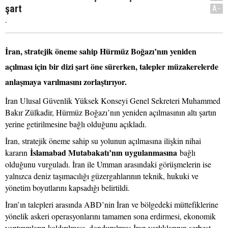
şart
A-
.
İran, stratejik öneme sahip Hürmüz Boğazı’nın yeniden
açılması için bir dizi şart öne sürerken, talepler müzakerelerde
anlaşmaya varılmasını zorlaştırıyor.
İran Ulusal Güvenlik Yüksek Konseyi Genel Sekreteri Muhammed
Bakır Zülkadir, Hürmüz Boğazı’nın yeniden açılmasının altı şartın
yerine getirilmesine bağlı olduğunu açıkladı.
İran, stratejik öneme sahip su yolunun açılmasına ilişkin nihai
İslamabad Mutabakatı’nın uygulanmasına
kararın
bağlı
olduğunu vurguladı. İran ile Umman arasındaki görüşmelerin ise
yalnızca deniz taşımacılığı güzergahlarının teknik, hukuki ve
yönetim boyutlarını kapsadığı belirtildi.
İran’ın talepleri arasında ABD’nin İran ve bölgedeki müttefiklerine
yönelik askeri operasyonlarını tamamen sona erdirmesi, ekonomik
yaptırımların kaldırılması, dondurulmuş İran varlıklarının serbest