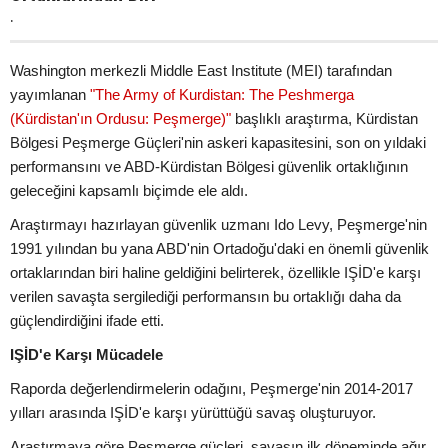
.
Washington merkezli Middle East Institute (MEI) tarafından
yayımlanan
"The Army of Kurdistan: The Peshmerga
(Kürdistan'ın Ordusu: Peşmerge)"
başlıklı araştırma, Kürdistan
Bölgesi Peşmerge Güçleri'nin askeri kapasitesini, son on yıldaki
performansını ve ABD-Kürdistan Bölgesi güvenlik ortaklığının
geleceğini kapsamlı biçimde ele aldı.
Araştırmayı hazırlayan güvenlik uzmanı Ido Levy, Peşmerge'nin
1991 yılından bu yana ABD'nin Ortadoğu'daki en önemli güvenlik
ortaklarından biri haline geldiğini belirterek, özellikle IŞİD'e karşı
verilen savaşta sergilediği performansın bu ortaklığı daha da
güçlendirdiğini ifade etti.
IŞİD'e Karşı Mücadele
Raporda değerlendirmelerin odağını, Peşmerge'nin 2014-2017
yılları arasında IŞİD'e karşı yürüttüğü savaş oluşturuyor.
Araştırmaya göre Peşmerge güçleri, savaşın ilk döneminde ağır