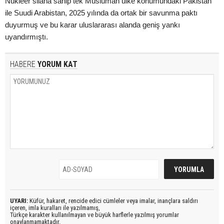
Nükleer silaha sahip tek Müslüman ülke konumundaki Pakistan
ile Suudi Arabistan, 2025 yılında da ortak bir savunma paktı
duyurmuş ve bu karar uluslararası alanda geniş yankı
uyandırmıştı.
HABERE
YORUM KAT
UYARI:
Küfür, hakaret, rencide edici cümleler veya imalar, inançlara saldırı
içeren, imla kuralları ile yazılmamış,
Türkçe karakter kullanılmayan ve büyük harflerle yazılmış yorumlar
onaylanmamaktadır.