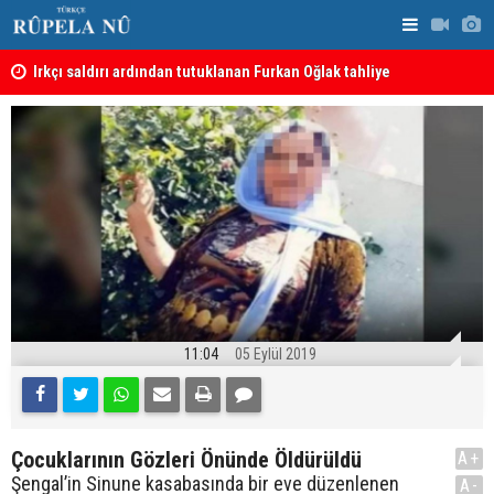
Irkçı saldırı ardından tutuklanan Furkan Oğlak tahliye
Haci Mahmu
edildi
birleştirme
11:04
05 Eylül 2019
Çocuklarının Gözleri Önünde Öldürüldü
A+
Şengal’in Sinune kasabasında bir eve düzenlenen
A-