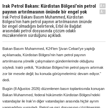
Irak Petrol Bakanı: Kürdistan Bölgesi’nin petrol
A+
payının artırılmasının önünde bir engel yok
A-
Irak Petrol Bakanı Basım Muhammed, Kürdistan
Bölgesi’nin ham petrol payının artırılmasının önünde
bir engel olmadığını belirterek, Erbil ile Bağdat
arasındaki petrol dosyasında çözüm odaklı
müzakerelerin sürdüğünü açıkladı.
Bakan Basım Muhammed, K24’ten Şivan Cebari’ye yaptığı
açıklamada, Kürdistan Bölgesi’nin ham petrol payının
artırılmasına yönelik çalışmaların gündemlerinde olduğunu
söyledi. Iraklı yetkili, "Kürdistan Bölgesi’nin petrol payını artırmak
zor bir mesele değil; bu konuda görüşmelerimiz devam ediyor."
dedi.
Bugün (8 Ağustos 2026) düzenlenen basın toplantısında konuşan
Bakan Muhammed, federal hükümetin Kürdistan Bölgesi’ndeki
vatandaşlar ile Irak’ın diğer vatandaşları arasında hiçbir ayrım
yapmadığını vurguladı. Petrol ve gaz dosyasının çözülmesinin