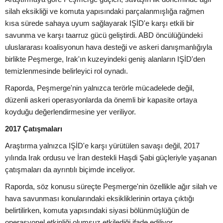
silah eksikliği ve komuta yapısındaki parçalanmışlığa rağmen
kısa sürede sahaya uyum sağlayarak IŞİD'e karşı etkili bir
savunma ve karşı taarruz gücü geliştirdi. ABD öncülüğündeki
uluslararası koalisyonun hava desteği ve askeri danışmanlığıyla
birlikte Peşmerge, Irak'ın kuzeyindeki geniş alanların IŞİD'den
temizlenmesinde belirleyici rol oynadı.
Raporda, Peşmerge'nin yalnızca terörle mücadelede değil,
düzenli askeri operasyonlarda da önemli bir kapasite ortaya
koyduğu değerlendirmesine yer veriliyor.
2017 Çatışmaları
Araştırma yalnızca IŞİD'e karşı yürütülen savaşı değil, 2017
yılında Irak ordusu ve İran destekli Haşdi Şabi güçleriyle yaşanan
çatışmaları da ayrıntılı biçimde inceliyor.
Raporda, söz konusu süreçte Peşmerge'nin özellikle ağır silah ve
hava savunması konularındaki eksikliklerinin ortaya çıktığı
belirtilirken, komuta yapısındaki siyasi bölünmüşlüğün de
operasyonel etkinliği olumsuz etkilediği ifade ediliyor.