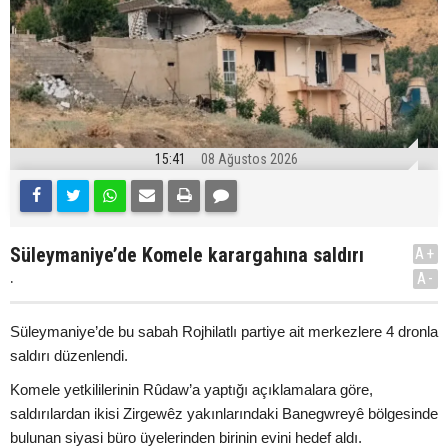
15:41
08 Ağustos 2026
Süleymaniye’de Komele karargahına saldırı
A+
.
A-
Süleymaniye’de bu sabah Rojhilatlı partiye ait merkezlere 4 dronla
saldırı düzenlendi.
Komele yetkililerinin Rûdaw’a yaptığı açıklamalara göre,
saldırılardan ikisi Zirgewêz yakınlarındaki Banegwreyê bölgesinde
bulunan siyasi büro üyelerinden birinin evini hedef aldı.