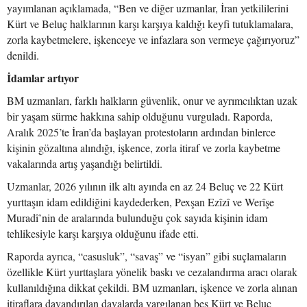
yayımlanan açıklamada, “Ben ve diğer uzmanlar, İran yetkililerini
Kürt ve Beluç halklarının karşı karşıya kaldığı keyfi tutuklamalara,
zorla kaybetmelere, işkenceye ve infazlara son vermeye çağırıyoruz”
denildi.
İdamlar artıyor
BM uzmanları, farklı halkların güvenlik, onur ve ayrımcılıktan uzak
bir yaşam sürme hakkına sahip olduğunu vurguladı. Raporda,
Aralık 2025’te İran’da başlayan protestoların ardından binlerce
kişinin gözaltına alındığı, işkence, zorla itiraf ve zorla kaybetme
vakalarında artış yaşandığı belirtildi.
Uzmanlar, 2026 yılının ilk altı ayında en az 24 Beluç ve 22 Kürt
yurttaşın idam edildiğini kaydederken, Pexşan Ezîzî ve Werîşe
Muradî’nin de aralarında bulunduğu çok sayıda kişinin idam
tehlikesiyle karşı karşıya olduğunu ifade etti.
Raporda ayrıca, “casusluk”, “savaş” ve “isyan” gibi suçlamaların
özellikle Kürt yurttaşlara yönelik baskı ve cezalandırma aracı olarak
kullanıldığına dikkat çekildi. BM uzmanları, işkence ve zorla alınan
itiraflara dayandırılan davalarda yargılanan beş Kürt ve Beluç