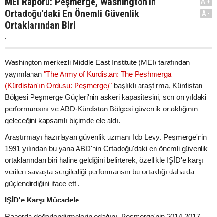
MEI Raporu: Peşmerge, Washington'ın
A+
Ortadoğu'daki En Önemli Güvenlik
A-
Ortaklarından Biri
.
Washington merkezli Middle East Institute (MEI) tarafından
yayımlanan
"The Army of Kurdistan: The Peshmerga
(Kürdistan'ın Ordusu: Peşmerge)"
başlıklı araştırma, Kürdistan
Bölgesi Peşmerge Güçleri'nin askeri kapasitesini, son on yıldaki
performansını ve ABD-Kürdistan Bölgesi güvenlik ortaklığının
geleceğini kapsamlı biçimde ele aldı.
Araştırmayı hazırlayan güvenlik uzmanı Ido Levy, Peşmerge'nin
1991 yılından bu yana ABD'nin Ortadoğu'daki en önemli güvenlik
ortaklarından biri haline geldiğini belirterek, özellikle IŞİD'e karşı
verilen savaşta sergilediği performansın bu ortaklığı daha da
güçlendirdiğini ifade etti.
IŞİD'e Karşı Mücadele
Raporda değerlendirmelerin odağını, Peşmerge'nin 2014-2017