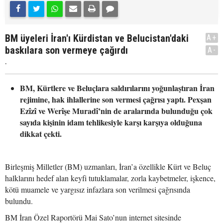
BM üyeleri İran'ı Kürdistan ve Belucistan'daki
A+
baskılara son vermeye çağırdı
A-
.
BM, Kürtlere ve Beluçlara saldırılarını yoğunlaştıran İran
rejimine, hak ihlallerine son vermesi çağrısı yaptı. Pexşan
Ezîzî ve Werîşe Muradî’nin de aralarında bulunduğu çok
sayıda kişinin idam tehlikesiyle karşı karşıya olduğuna
dikkat çekti.
Birleşmiş Milletler (BM) uzmanları, İran’a özellikle Kürt ve Beluç
halklarını hedef alan keyfi tutuklamalar, zorla kaybetmeler, işkence,
kötü muamele ve yargısız infazlara son verilmesi çağrısında
bulundu.
BM İran Özel Raportörü Mai Sato’nun internet sitesinde