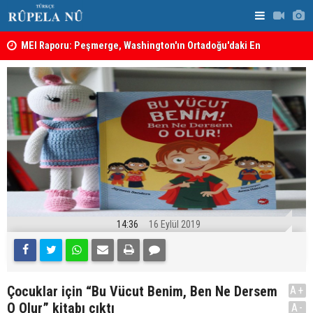
MEI Raporu: Peşmerge, Washington'ın Ortadoğu'daki En
Hadi Amiri'
Önemli Güvenlik Ortaklarından Biri
ABD'nin sal
14:36
16 Eylül 2019
Çocuklar için “Bu Vücut Benim, Ben Ne Dersem
A+
O Olur” kitabı çıktı
A-