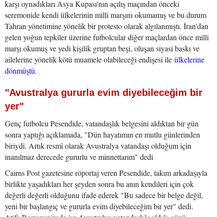
karşı oynadıkları Asya Kupası'nın açılış maçından önceki
seremonide kendi ülkelerinin milli marşını okumamış ve bu durum
Tahran yönetimine yönelik bir protesto olarak algılanmıştı. İran'dan
gelen yoğun tepkiler üzerine futbolcular diğer maçlardan önce milli
marşı okumuş ve yedi kişilik gruptan beşi, oluşan siyasi baskı ve
ailelerine yönelik kötü muamele olabileceği endişesi ile
ülkelerine
dönmüştü.
"Avustralya gururla evim diyebileceğim bir
yer"
Genç futbolcu Pesendide, vatandaşlık belgesini aldıktan bir gün
sonra yaptığı açıklamada, "Dün hayatımın en mutlu günlerinden
biriydi. Artık resmî olarak Avustralya vatandaşı olduğum için
inanılmaz derecede gururlu ve minnettarım" dedi
Cairns Post gazetesine röportaj veren Pesendide, takım arkadaşıyla
birlikte yaşadıkları her şeyden sonra bu anın kendileri için çok
değerli değerli olduğunu ifade ederek "Bu sadece bir belge değil,
yeni bir başlangıç ve gururla evim diyebileceğim bir yer" dedi.