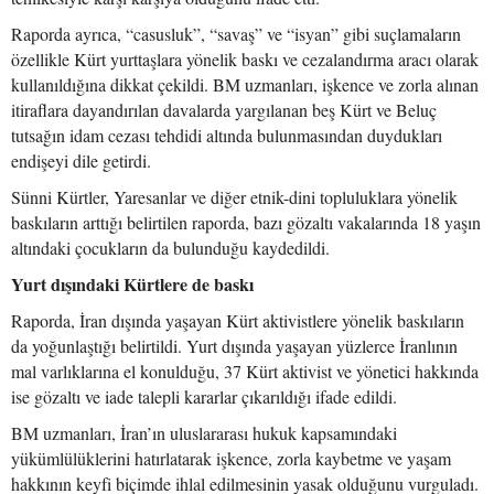
Raporda ayrıca, “casusluk”, “savaş” ve “isyan” gibi suçlamaların
özellikle Kürt yurttaşlara yönelik baskı ve cezalandırma aracı olarak
kullanıldığına dikkat çekildi. BM uzmanları, işkence ve zorla alınan
itiraflara dayandırılan davalarda yargılanan beş Kürt ve Beluç
tutsağın idam cezası tehdidi altında bulunmasından duydukları
endişeyi dile getirdi.
Sünni Kürtler, Yaresanlar ve diğer etnik-dini topluluklara yönelik
baskıların arttığı belirtilen raporda, bazı gözaltı vakalarında 18 yaşın
altındaki çocukların da bulunduğu kaydedildi.
Yurt dışındaki Kürtlere de baskı
Raporda, İran dışında yaşayan Kürt aktivistlere yönelik baskıların
da yoğunlaştığı belirtildi. Yurt dışında yaşayan yüzlerce İranlının
mal varlıklarına el konulduğu, 37 Kürt aktivist ve yönetici hakkında
ise gözaltı ve iade talepli kararlar çıkarıldığı ifade edildi.
BM uzmanları, İran’ın uluslararası hukuk kapsamındaki
yükümlülüklerini hatırlatarak işkence, zorla kaybetme ve yaşam
hakkının keyfi biçimde ihlal edilmesinin yasak olduğunu vurguladı.