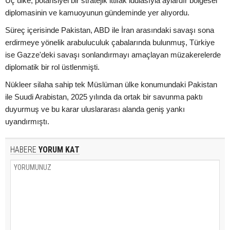
Üç ülke, potansiyel bir stratejik ittifak iddiasıyla aylardır bölgesel
diplomasinin ve kamuoyunun gündeminde yer alıyordu.
Süreç içerisinde Pakistan, ABD ile İran arasındaki savaşı sona
erdirmeye yönelik arabuluculuk çabalarında bulunmuş, Türkiye
ise Gazze'deki savaşı sonlandırmayı amaçlayan müzakerelerde
diplomatik bir rol üstlenmişti.
Nükleer silaha sahip tek Müslüman ülke konumundaki Pakistan
ile Suudi Arabistan, 2025 yılında da ortak bir savunma paktı
duyurmuş ve bu karar uluslararası alanda geniş yankı
uyandırmıştı.
HABERE
YORUM KAT