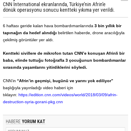
CNN International ekranlarında, Türkiye’nin Afrin’e
dönük operasyonu sonucu kentteki yıkıma yer verildi.
6 haftası geride kalan hava bombardımanlarında
3 bin yıllık bir
tapınağın da hedef alındığı
belirtilen haberde, drone aracılığıyla
çekilmiş görüntüler yer aldı.
Kentteki sivillere de mikrofon tutan CNN’e konuşan Afrinli bir
baba, elinde tuttuğu fotoğrafla 3 çocuğunun bombardımanlar
sırasında yaşamlarını yitirdiklerini söyledi.
CNN’in
“Afrin’in geçmişi, bugünü ve yarını yok ediliyor”
başlığıyla yayınladığı video haberi için
tıklayın:
https://edition.cnn.com/videos/world/2018/03/09/afrin-
destruction-syria-gorani-pkg.cnn
HABERE
YORUM KAT