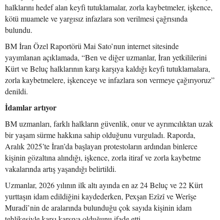
halklarını hedef alan keyfi tutuklamalar, zorla kaybetmeler, işkence,
kötü muamele ve yargısız infazlara son verilmesi çağrısında
bulundu.
BM İran Özel Raportörü Mai Sato’nun internet sitesinde
yayımlanan açıklamada, “Ben ve diğer uzmanlar, İran yetkililerini
Kürt ve Beluç halklarının karşı karşıya kaldığı keyfi tutuklamalara,
zorla kaybetmelere, işkenceye ve infazlara son vermeye çağırıyoruz”
denildi.
İdamlar artıyor
BM uzmanları, farklı halkların güvenlik, onur ve ayrımcılıktan uzak
bir yaşam sürme hakkına sahip olduğunu vurguladı. Raporda,
Aralık 2025’te İran’da başlayan protestoların ardından binlerce
kişinin gözaltına alındığı, işkence, zorla itiraf ve zorla kaybetme
vakalarında artış yaşandığı belirtildi.
Uzmanlar, 2026 yılının ilk altı ayında en az 24 Beluç ve 22 Kürt
yurttaşın idam edildiğini kaydederken, Pexşan Ezîzî ve Werîşe
Muradî’nin de aralarında bulunduğu çok sayıda kişinin idam
tehlikesiyle karşı karşıya olduğunu ifade etti.