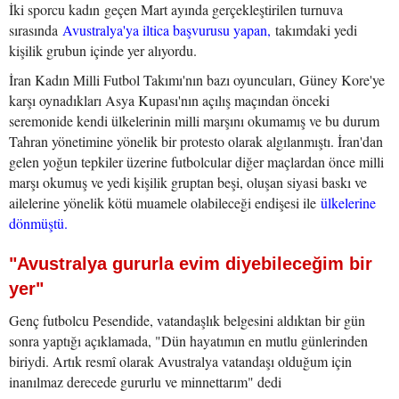
İki sporcu kadın geçen Mart ayında gerçekleştirilen turnuva
sırasında
Avustralya'ya iltica başvurusu yapan,
takımdaki yedi
kişilik grubun içinde yer alıyordu.
İran Kadın Milli Futbol Takımı'nın bazı oyuncuları, Güney Kore'ye
karşı oynadıkları Asya Kupası'nın açılış maçından önceki
seremonide kendi ülkelerinin milli marşını okumamış ve bu durum
Tahran yönetimine yönelik bir protesto olarak algılanmıştı. İran'dan
gelen yoğun tepkiler üzerine futbolcular diğer maçlardan önce milli
marşı okumuş ve yedi kişilik gruptan beşi, oluşan siyasi baskı ve
ailelerine yönelik kötü muamele olabileceği endişesi ile
ülkelerine
dönmüştü.
"Avustralya gururla evim diyebileceğim bir
yer"
Genç futbolcu Pesendide, vatandaşlık belgesini aldıktan bir gün
sonra yaptığı açıklamada, "Dün hayatımın en mutlu günlerinden
biriydi. Artık resmî olarak Avustralya vatandaşı olduğum için
inanılmaz derecede gururlu ve minnettarım" dedi