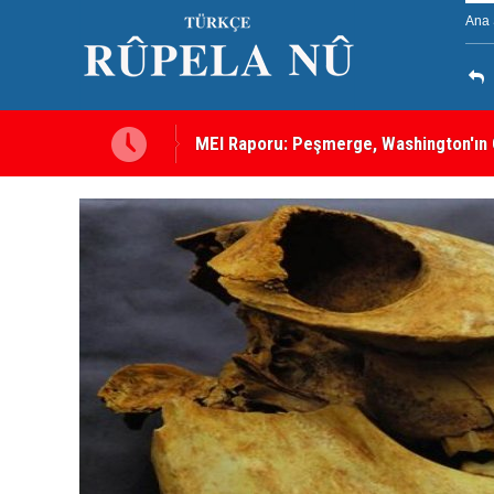
Ana 
aklarından Biri
Hadi Amiri'den silahlı gruplara çağrı: S