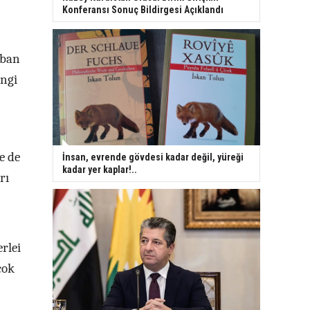
Konferansı Sonuç Bildirgesi Açıklandı
rban
angi
e de
İnsan, evrende gövdesi kadar değil, yüreği
kadar yer kaplar!..
rı
rlei
çok