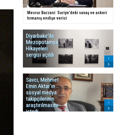
Mesrur Barzani: Suriye’deki savaş ve askeri
tırmanış endişe verici
Diyarbakır’da
WDR, Kü
Mezopotamya
yayın y
Hikayeleri
Cosmo K
sergisi açıldı
program
sonlandı
Savcı, Mehmet
Kürdist
Emin Aktar'ın
Bölgesi 
sosyal medya
Washing
takipçilerinin
Gündem
araştırılmasını
ile ilişkil
istedi