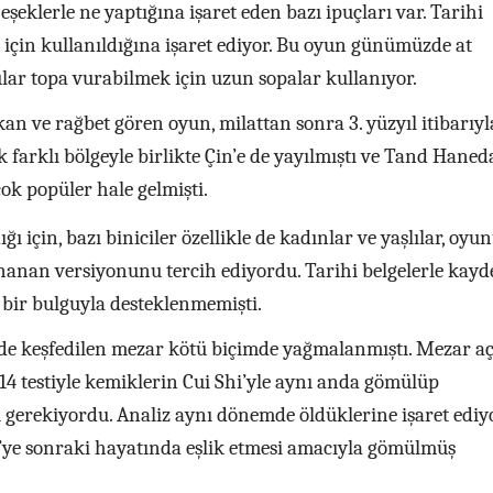
şeklerle ne yaptığına işaret eden bazı ipuçları var. Tarihi
 için kullanıldığına işaret ediyor. Bu oyun günümüzde at
lar topa vurabilmek için uzun sopalar kullanıyor.
n ve rağbet gören oyun, milattan sonra 3. yüzyıl itibarıyla
k farklı bölgeyle birlikte Çin’e de yayılmıştı ve Tand Haned
ok popüler hale gelmişti.
ı için, bazı biniciler özellikle de kadınlar ve yaşlılar, oyu
ynanan versiyonunu tercih ediyordu. Tarihi belgelerle kayd
k bir bulguyla desteklenmemişti.
de keşfedilen mezar kötü biçimde yağmalanmıştı. Mezar aç
n 14 testiyle kemiklerin Cui Shi’yle aynı anda gömülüp
gerekiyordu. Analiz aynı dönemde öldüklerine işaret ediyo
i’ye sonraki hayatında eşlik etmesi amacıyla gömülmüş