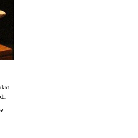
akat
di.
ne