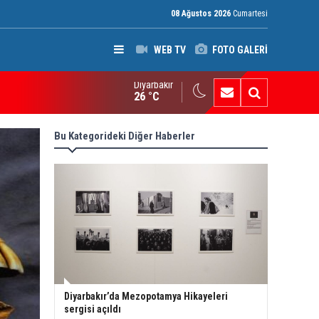
08 Ağustos 2026
Cumartesi
WEB TV
FOTO GALERİ
Diyarbakır
anlı kadın futbolcular Avustralya vatandaşı oldu
26 °C
Bu Kategorideki Diğer Haberler
Diyarbakır’da Mezopotamya Hikayeleri
sergisi açıldı