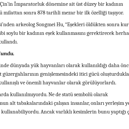
, Çin’in İmparatorluk dönemine ait üst düzey bir kadının
 milattan sonra 878 tarihli mezar bir ilk özelliği taşıyor.
si’nden arkeolog Songmei Hu, “Eşekleri öldükten sonra ku
ibi soylu bir kadının eşek kullanmasını gerektirecek herh
kullandı.
lundu.
inde dünyada yük hayvanları olarak kullanıldığı daha önc
et güzergahlarının genişlemesindeki itici gücü oluşturdukla
kullanışlı ve önemli hayvanlar olarak görülüyorlardı.
larda kullanılmıyordu. Ne de statü sembolü olarak
mun alt tabakalarındaki çalışan insanlar, onları yerleşim ye
 kullanabiliyordu. Ancak varlıklı kesimlerin bunu yaptığı 