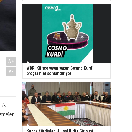
A+
WDR, Kürtçe yayın yapan Cosmo Kurdî
A-
programını sonlandırıyor
çok
temelen
Kuzey Kürdistan Ulusal Birlik Girişimi