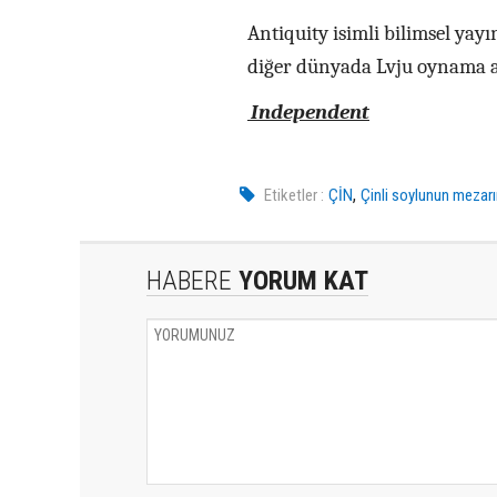
Antiquity isimli bilimsel yay
diğer dünyada Lvju oynama ar
Independent
,
Etiketler :
ÇİN
Çinli soylunun mezarı
HABERE
YORUM KAT