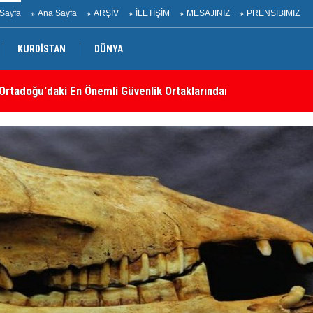
Sayfa
Ana Sayfa
ARŞİV
İLETİŞİM
MESAJINIZ
PRENSIBIMIZ
KURDİSTAN
DÜNYA
uudi Arabistan ve ABD'nin saldırısına karşılık vermeyin
İr