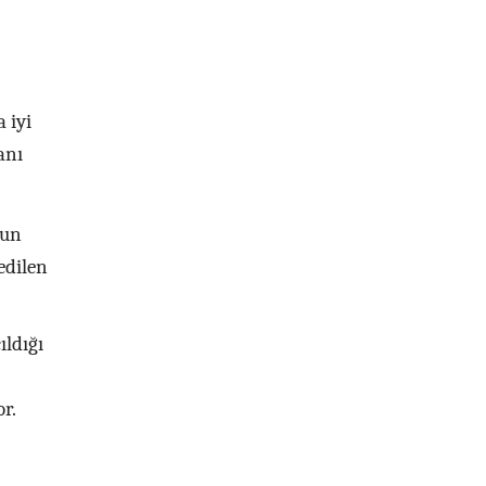
 iyi
anı
nun
edilen
ıldığı
r.