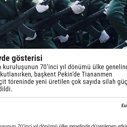
vde gösterisi
n kuruluşunun 70’inci yıl dönümü ülke genelin
e kutlanırken, başkent Pekin’de Tiananmen
it töreninde yeni üretilen çok sayıda silah gü
ildi.
Eu
uşunun 70’inci yıl dönümü ülke genelinde düzenlenen etkin