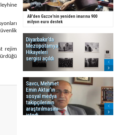
aleyhine
AB'den Gazze'nin yeniden imarına 900
milyon euro destek
yonları
üvenlik
Diyarbakır’da
WDR, Kü
Mezopotamya
yayın y
t rejim
Hikayeleri
Cosmo K
rdürdüğü
sergisi açıldı
program
sonlandı
Savcı, Mehmet
Kürdist
Emin Aktar'ın
Bölgesi 
sosyal medya
Washing
takipçilerinin
Gündem
araştırılmasını
ile ilişkil
istedi