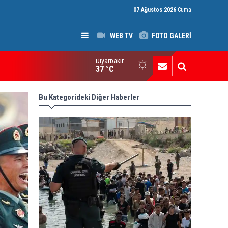
07 Ağustos 2026
Cuma
WEB TV
FOTO GALERİ
Diyarbakır
P’den Kerkük Valisi’ne “140. madde” tepkisi
37 °C
Bu Kategorideki Diğer Haberler