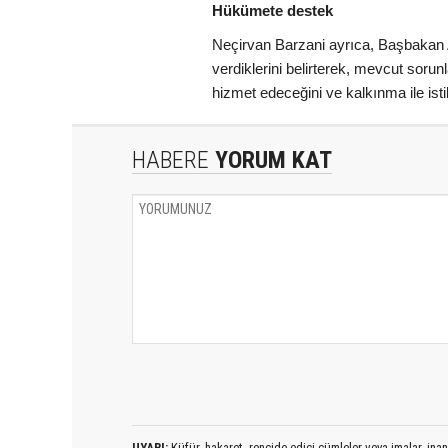
Hükümete destek
Neçirvan Barzani ayrıca, Başbakan A
verdiklerini belirterek, mevcut soru
hizmet edeceğini ve kalkınma ile istik
HABERE
YORUM KAT
UYARI:
Küfür, hakaret, rencide edici cümleler veya imalar, inanç