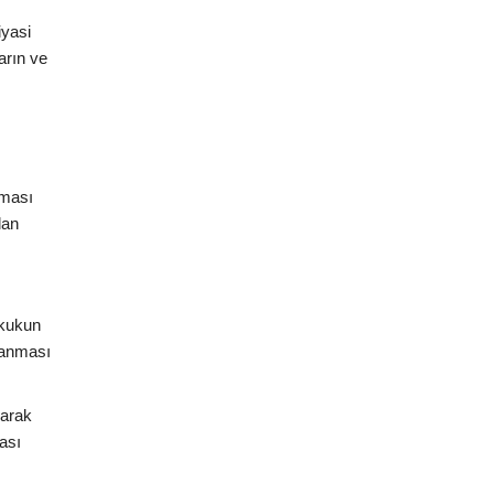
iyasi
arın ve
nması
lan
ukukun
planması
larak
ası