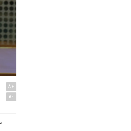
A+
A-
kı