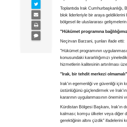
Toplantıda Irak Cumhurbaşkanlığı, Ba
blok liderleriyle bir araya geldikler
bölgesel ile uluslararası gelişmelerin e
"Hükümet programına bağlılığımız
Neçirvan Barzani, şunları ifade etti:
"Hükümet programının uygulanması, a
konusundaki kararlılığımızı yineledik
hizmetlerin kalitesinin artırılması üz
"Irak, bir tehdit merkezi olmamalı
Irak’ın egemenliği ve güvenliği için
üstünlüğünü güçlendirmek ve Irak’ın 
kararının uygulanmasının önemini vu
Kürdistan Bölgesi Başkanı, Irak’ın dış
kalması; komşu ülkeler veya diğer de
gerektiğinin altını çizdik” ifadelerini k