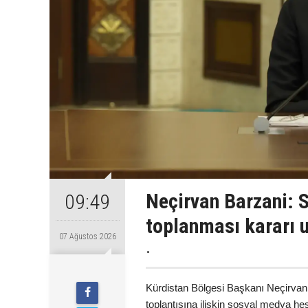
Neçirvan Barzani: S
09:49
toplanması kararı 
07 Ağustos 2026
.
Kürdistan Bölgesi Başkanı Neçirvan 
toplantısına ilişkin sosyal medya h