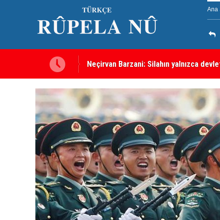
Ana 
Neçirvan Barzani: Silahın yalnızca devl
Kürdistan Hükümeti'nden Kor Mor gazı 