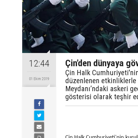
Çin’den dünyaya gö
12:44
Çin Halk Cumhuriyeti'ni
düzenlenen etkinliklerl
01 Ekim 2019
Meydanı’ndaki askeri geç
gösterisi olarak teşhir ed
Çin Halk Cumhuriyeti'nin kurul