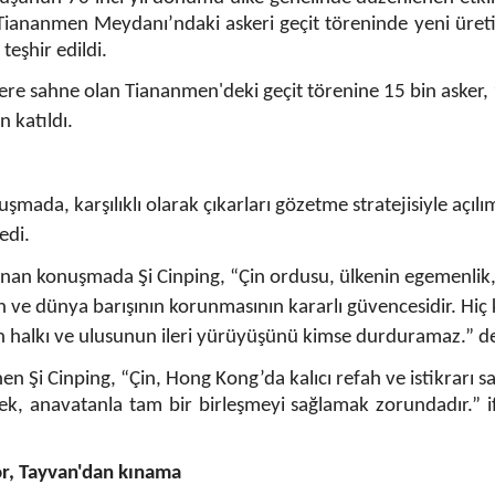
 Tiananmen Meydanı’ndaki askeri geçit töreninde yeni üret
teşhir edildi.
lere sahne olan Tiananmen'deki geçit törenine 15 bin asker,
 katıldı.
uşmada, karşılıklı olarak çıkarları gözetme stratejisiyle açılı
edi.
anan konuşmada Şi Cinping, “Çin ordusu, ülkenin egemenlik
ın ve dünya barışının korunmasının kararlı güvencesidir. Hiç
n halkı ve ulusunun ileri yürüyüşünü kimse durduramaz.” de
nen Şi Cinping, “Çin, Hong Kong’da kalıcı refah ve istikrarı 
irmek, anavatanla tam bir birleşmeyi sağlamak zorundadır.” i
or, Tayvan'dan kınama