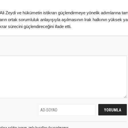
li Zeydi ve hükümetin istikrarı güçlendirmeye yönelik adımlarına ta
nların ortak sorumluluk anlayışıyla aşılmasının Irak halkının yüksek ya
rar sürecini güçlendireceğini ifade etti.
lara saldırı içeren, imla kuralları ile yazılmamış,