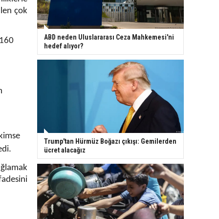
ilen çok
ABD neden Uluslararası Ceza Mahkemesi'ni
 160
hedef alıyor?
m
,
 kimse
Trump'tan Hürmüz Boğazı çıkışı: Gemilerden
di.
ücret alacağız
sağlamak
fadesini