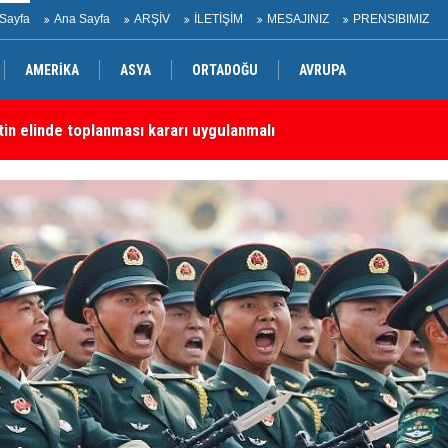
Sayfa
Ana Sayfa
ARŞİV
İLETİŞİM
MESAJINIZ
PRENSIBIMIZ
AMERİKA
ASYA
ORTADOĞU
AVRUPA
etin elinde toplanması kararı uygulanmalı
tepkisi
KD