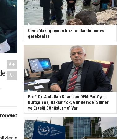
Ceuta'daki göçmen krizine dair bilinmesi
gerekenler
A+
de
A-
ç
Prof. Dr. Abdullah Kıran’dan DEM Parti’ye:
Kürtçe Yok, Haklar Yok, Gündemde ‘Sümer
ve Erkeği Dönüştürme’ Var
ronews
liklerle