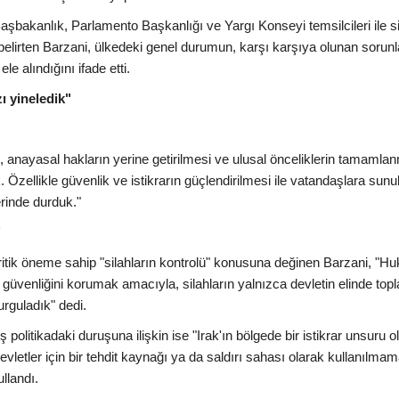
şbakanlık, Parlamento Başkanlığı ve Yargı Konseyi temsilcileri ile s
ini belirten Barzani, ülkedeki genel durumun, karşı karşıya olunan sorunl
le alındığını ifade etti.
ı yineledik"
nayasal hakların yerine getirilmesi ve ulusal önceliklerin tamamla
. Özellikle güvenlik ve istikrarın güçlendirilmesi ile vatandaşlara sunu
erinde durduk."
"
 kritik öneme sahip "silahların kontrolü" konusuna değinen Barzani, "H
güvenliğini korumak amacıyla, silahların yalnızca devletin elinde to
rguladık" dedi.
 politikadaki duruşuna ilişkin ise "Irak'ın bölgede bir istikrar unsuru o
vletler için bir tehdit kaynağı ya da saldırı sahası olarak kullanılmam
ullandı.