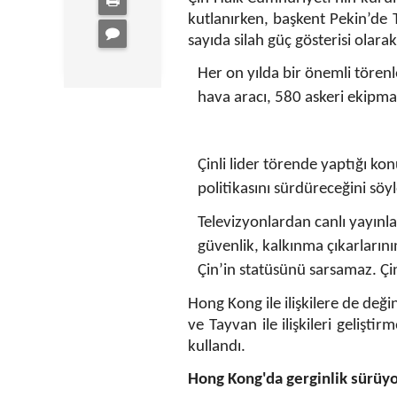
kutlanırken, başkent Pekin’de
sayıda silah güç gösterisi olarak 
Her on yılda bir önemli tören
hava aracı, 580 askeri ekipman
Çinli lider törende yaptığı kon
politikasını sürdüreceğini söyl
Televizyonlardan canlı yayınl
güvenlik, kalkınma çıkarların
Çin’in statüsünü sarsamaz. Çi
Hong Kong ile ilişkilere de deği
ve Tayvan ile ilişkileri gelişt
kullandı.
Hong Kong'da gerginlik sürüy