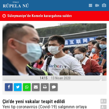
nın
Süleymaniye’de Komele karargahına saldırı
“Safları ne
sonuçlar d
14:15
13 Nisan 2020
Çin’de yeni vakalar tespit edildi
A+
Yeni tip coronavirüs (Covid-19) salgınının ortaya
A-