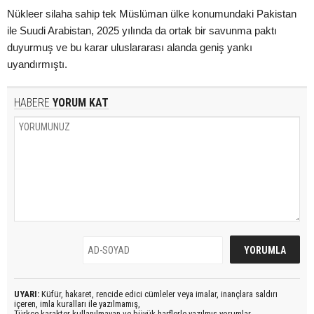
Nükleer silaha sahip tek Müslüman ülke konumundaki Pakistan
ile Suudi Arabistan, 2025 yılında da ortak bir savunma paktı
duyurmuş ve bu karar uluslararası alanda geniş yankı
uyandırmıştı.
HABERE
YORUM KAT
UYARI:
Küfür, hakaret, rencide edici cümleler veya imalar, inançlara saldırı
içeren, imla kuralları ile yazılmamış,
Türkçe karakter kullanılmayan ve büyük harflerle yazılmış yorumlar