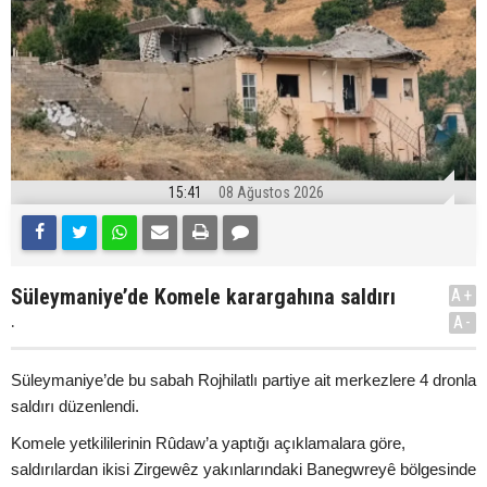
15:41
08 Ağustos 2026
Süleymaniye’de Komele karargahına saldırı
A+
.
A-
Süleymaniye’de bu sabah Rojhilatlı partiye ait merkezlere 4 dronla
saldırı düzenlendi.
Komele yetkililerinin Rûdaw’a yaptığı açıklamalara göre,
saldırılardan ikisi Zirgewêz yakınlarındaki Banegwreyê bölgesinde