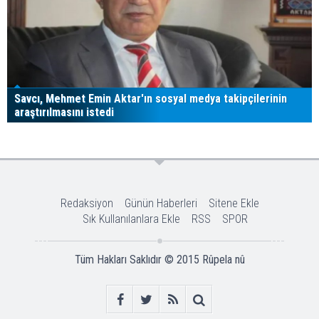
Savcı, Mehmet Emin Aktar'ın sosyal medya takipçilerinin
araştırılmasını istedi
Redaksiyon
Günün Haberleri
Sitene Ekle
Sık Kullanılanlara Ekle
RSS
SPOR
Tüm Hakları Saklıdır © 2015
Rûpela nû