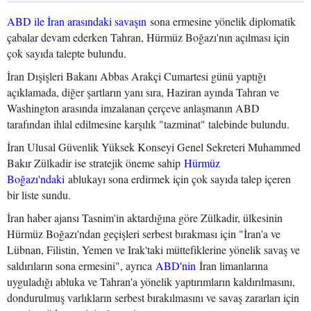
ABD ile İran arasındaki savaşın
sona ermesine yönelik diplomatik
çabalar devam ederken Tahran, Hürmüz Boğazı'nın açılması için
çok sayıda talepte bulundu.
İran Dışişleri Bakanı Abbas Arakçi Cumartesi günü yaptığı
açıklamada, diğer şartların yanı sıra, Haziran ayında Tahran ve
Washington arasında imzalanan çerçeve anlaşmanın ABD
tarafından ihlal edilmesine karşılık "tazminat" talebinde bulundu.
İran Ulusal Güvenlik Yüksek Konseyi Genel Sekreteri Muhammed
Bakır Zülkadir ise stratejik öneme sahip
Hürmüz
Boğazı'ndaki
ablukayı sona erdirmek için çok sayıda talep içeren
bir liste sundu.
İran haber ajansı Tasnim'in aktardığına göre Zülkadir, ülkesinin
Hürmüz Boğazı'ndan geçişleri serbest bırakması için "İran'a ve
Lübnan, Filistin, Yemen ve Irak'taki müttefiklerine yönelik savaş ve
saldırıların sona ermesini", ayrıca
ABD'nin
İran limanlarına
uyguladığı abluka ve Tahran'a yönelik yaptırımların kaldırılmasını,
dondurulmuş varlıkların serbest bırakılmasını ve savaş zararları için