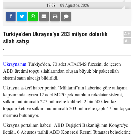
18:09
09 Ağustos 2026
Türkiye'den Ukrayna'ya 283 milyon dolarlık
A+
silah satışı
A-
.
Ukrayna'nın
Türkiye'den, 70 adet ATACMS füzesini de içeren
ABD üretimi topçu silahlarından oluşan büyük bir paket silah
sistemi satın alacağı bildirildi.
Ukrayna askerî haber portalı "Militarni"nin haberine göre anlaşma
kapsamında ayrıca 12 adet M270 çok namlulu roketatar sistemi,
salkım mühimmatlı 227 milimetre kalibreli 2 bin 500'den fazla
topçu roketi ve salkım mühimmatlı 203 milimetre çaplı 47 bin topçu
mermisi bulunuyor.
Ukrayna portalının haberi, ABD Dışişleri Bakanlığı'nın Kongre'ye
ilettiği, 6 Ağustos tarihli ABD Kongresi Resmî Tutanağı belgelerine