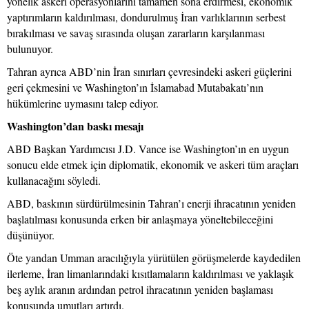
yönelik askeri operasyonlarını tamamen sona erdirmesi, ekonomik
yaptırımların kaldırılması, dondurulmuş İran varlıklarının serbest
bırakılması ve savaş sırasında oluşan zararların karşılanması
bulunuyor.
Tahran ayrıca ABD’nin İran sınırları çevresindeki askeri güçlerini
geri çekmesini ve Washington’ın İslamabad Mutabakatı’nın
hükümlerine uymasını talep ediyor.
Washington’dan baskı mesajı
ABD Başkan Yardımcısı J.D. Vance ise Washington’ın en uygun
sonucu elde etmek için diplomatik, ekonomik ve askeri tüm araçları
kullanacağını söyledi.
ABD, baskının sürdürülmesinin Tahran’ı enerji ihracatının yeniden
başlatılması konusunda erken bir anlaşmaya yöneltebileceğini
düşünüyor.
Öte yandan Umman aracılığıyla yürütülen görüşmelerde kaydedilen
ilerleme, İran limanlarındaki kısıtlamaların kaldırılması ve yaklaşık
beş aylık aranın ardından petrol ihracatının yeniden başlaması
konusunda umutları artırdı.