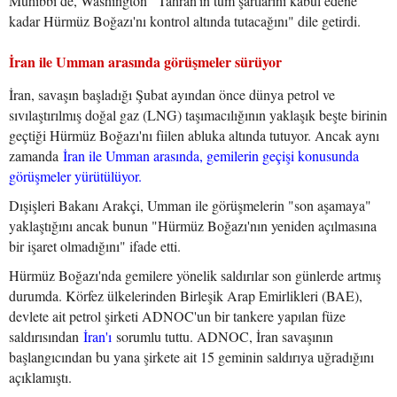
Muhibbi de, Washington "Tahran'ın tüm şartlarını kabul edene
kadar Hürmüz Boğazı'nı kontrol altında tutacağını" dile getirdi.
İran ile Umman arasında görüşmeler sürüyor
İran, savaşın başladığı Şubat ayından önce dünya petrol ve
sıvılaştırılmış doğal gaz (LNG) taşımacılığının yaklaşık beşte birinin
geçtiği Hürmüz Boğazı'nı fiilen abluka altında tutuyor. Ancak aynı
zamanda
İran ile Umman arasında, gemilerin geçişi konusunda
görüşmeler yürütülüyor.
Dışişleri Bakanı Arakçi, Umman ile görüşmelerin "son aşamaya"
yaklaştığını ancak bunun "Hürmüz Boğazı'nın yeniden açılmasına
bir işaret olmadığını" ifade etti.
Hürmüz Boğazı'nda gemilere yönelik saldırılar son günlerde artmış
durumda. Körfez ülkelerinden Birleşik Arap Emirlikleri (BAE),
devlete ait petrol şirketi ADNOC'un bir tankere yapılan füze
saldırısından
İran'ı
sorumlu tuttu. ADNOC, İran savaşının
başlangıcından bu yana şirkete ait 15 geminin saldırıya uğradığını
açıklamıştı.