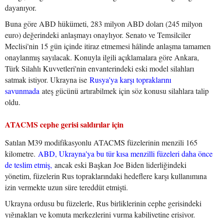
dayanıyor.
Buna göre ABD hükümeti, 283 milyon ABD doları (245 milyon
euro) değerindeki anlaşmayı onaylıyor. Senato ve Temsilciler
Meclisi'nin 15 gün içinde itiraz etmemesi hâlinde anlaşma tamamen
onaylanmış sayılacak. Konuyla ilgili açıklamalara göre Ankara,
Türk Silahlı Kuvvetleri'nin envanterindeki eski model silahları
satmak istiyor. Ukrayna ise
Rusya'ya karşı topraklarını
savunmada
ateş gücünü artırabilmek için söz konusu silahlara talip
oldu.
ATACMS cephe gerisi saldırılar için
Satılan M39 modifikasyonlu ATACMS füzelerinin menzili 165
kilometre.
ABD, Ukrayna'ya bu tür kısa menzilli füzeleri daha önce
de teslim etmiş,
ancak eski Başkan Joe Biden liderliğindeki
yönetim, füzelerin Rus topraklarındaki hedeflere karşı kullanımına
izin vermekte uzun süre tereddüt etmişti.
Ukrayna ordusu bu füzelerle, Rus birliklerinin cephe gerisindeki
yığınakları ve komuta merkezlerini vurma kabiliyetine erişiyor.