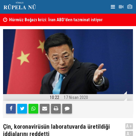
şı
Hürmüz Boğazı krizi: İran ABD'den tazminat istiyor
İran'dan Hü
10:22
17 Nisan 2020
Çin, koronavirüsün laboratuvarda üretildiği
A+
iddialarını reddetti
A-