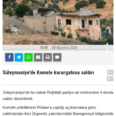
15:41
08 Ağustos 2026
Süleymaniye’de Komele karargahına saldırı
A+
.
A-
Süleymaniye’de bu sabah Rojhilatlı partiye ait merkezlere 4 dronla
saldırı düzenlendi.
Komele yetkililerinin Rûdaw’a yaptığı açıklamalara göre,
saldırılardan ikisi Zirgewêz yakınlarındaki Banegwreyê bölgesinde