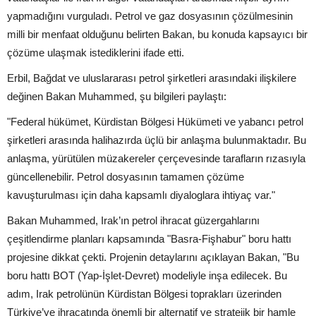
yapmadığını vurguladı. Petrol ve gaz dosyasının çözülmesinin
milli bir menfaat olduğunu belirten Bakan, bu konuda kapsayıcı bir
çözüme ulaşmak istediklerini ifade etti.
Erbil, Bağdat ve uluslararası petrol şirketleri arasındaki ilişkilere
değinen Bakan Muhammed, şu bilgileri paylaştı:
"Federal hükümet, Kürdistan Bölgesi Hükümeti ve yabancı petrol
şirketleri arasında halihazırda üçlü bir anlaşma bulunmaktadır. Bu
anlaşma, yürütülen müzakereler çerçevesinde tarafların rızasıyla
güncellenebilir. Petrol dosyasının tamamen çözüme
kavuşturulması için daha kapsamlı diyaloglara ihtiyaç var."
Bakan Muhammed, Irak’ın petrol ihracat güzergahlarını
çeşitlendirme planları kapsamında "Basra-Fişhabur" boru hattı
projesine dikkat çekti. Projenin detaylarını açıklayan Bakan, "Bu
boru hattı BOT (Yap-İşlet-Devret) modeliyle inşa edilecek. Bu
adım, Irak petrolünün Kürdistan Bölgesi toprakları üzerinden
Türkiye’ye ihracatında önemli bir alternatif ve stratejik bir hamle