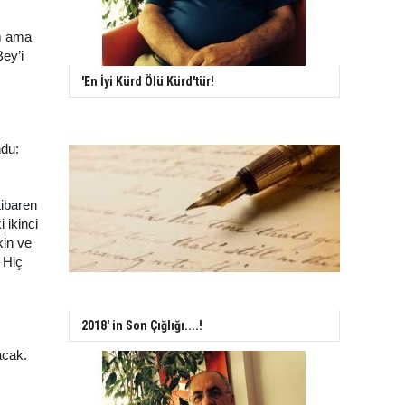
um ama
Bey’i
'En İyi Kürd Ölü Kürd'tür!
ndu:
tibaren
 ikinci
kin ve
. Hiç
2018' in Son Çığlığı....!
acak.