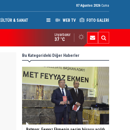
07 Ağustos 2026
Cuma
KÜLTÜR & SANAT
WEB TV
FOTO GALERİ
Diyarbakır
P’den Kerkük Valisi’ne “140. madde” tepkisi
37 °C
Bu Kategorideki Diğer Haberler
Batman: Feyyaz Ekmenin seçim bürosu açıldı