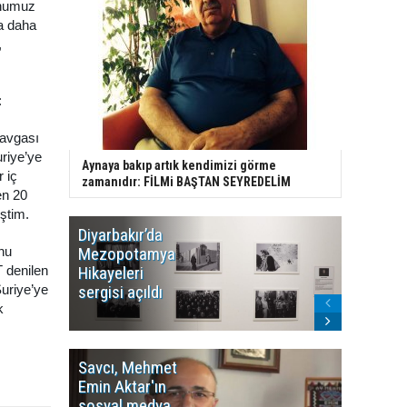
unumuz
a daha
,
:
kavgası
uriye’ye
Aynaya bakıp artık kendimizi görme
 iç
zamanıdır: FİLMi BAŞTAN SEYREDELİM
en 20
ştim.
Diyarbakır’da
WDR, Kü
Mezopotamya
yayın y
nu
Hikayeleri
Cosmo K
 denilen
sergisi açıldı
program
Suriye’ye
sonlandı
k
Savcı, Mehmet
Kürdist
Emin Aktar'ın
Bölgesi 
sosyal medya
Washing