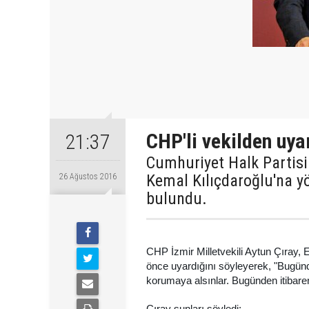
CHP'li vekilden uya
21:37
Cumhuriyet Halk Partisi 
Kemal Kılıçdaroğlu'na yö
26 Ağustos 2016
bulundu.
CHP İzmir Milletvekili Aytun Çıray,
önce uyardığını söyleyerek, "Bugünde
korumaya alsınlar. Bugünden itibaren 
Çıray şunları söyledi: