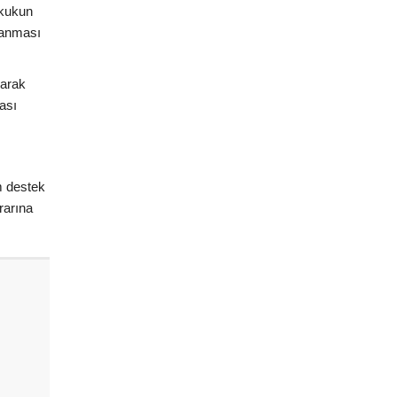
ukukun
planması
larak
ası
m destek
rarına