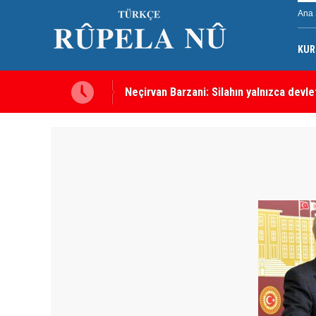
Ana 
KUR
Neçirvan Barzani: Silahın yalnızca devl
Kürdistan Hükümeti'nden Kor Mor gazı 