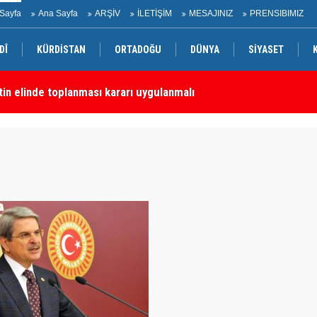
Sayfa
Ana Sayfa
ARŞİV
İLETİŞİM
MESAJINIZ
PRENSIBIMIZ
DÎ
KÜRDİSTAN
ORTADOĞU
DÜNYA
SİYASET
etin elinde toplanması kararı uygulanmalı
KD
tepkisi