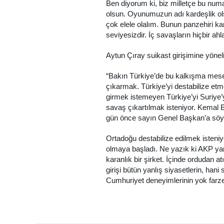
Ben diyorum ki, biz milletçe bu nu
olsun. Oyunumuzun adı kardeşlik o
çok elele olalım. Bunun panzehiri kar
seviyesizdir. İç savaşların hiçbir ah
Aytun Çıray suikast girişimine yönel
“Bakın Türkiye’de bu kalkışma mesel
çıkarmak. Türkiye’yi destabilize etm
girmek istemeyen Türkiye’yi Suriye’y
savaş çıkartılmak isteniyor. Kemal 
gün önce sayın Genel Başkan’a söyle
Ortadoğu destabilize edilmek isteni
olmaya başladı. Ne yazık ki AKP yan
karanlık bir şirket. İçinde ordudan 
girişi bütün yanlış siyasetlerin, hani s
Cumhuriyet deneyimlerinin yok farze