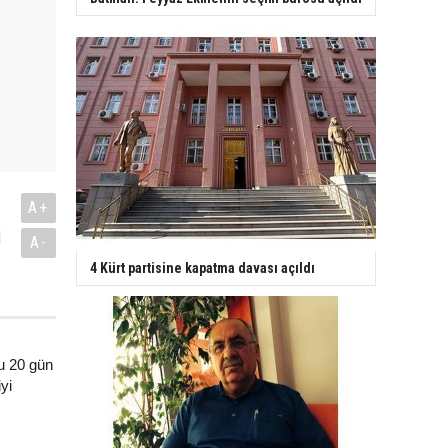
A+
i
A-
4 Kürt partisine kapatma davası açıldı
u 20 gün
yi