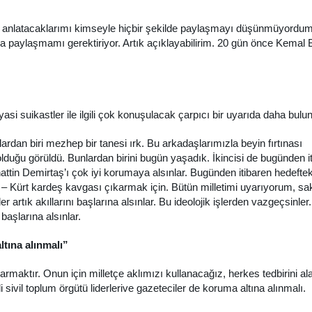
e anlatacaklarımı kimseyle hiçbir şekilde paylaşmayı düşünmüyord
la paylaşmamı gerektiriyor. Artık açıklayabilirim. 20 gün önce Kemal 
yasi suikastler ile ilgili çok konuşulacak çarpıcı bir uyarıda daha bulu
nlardan biri mezhep bir tanesi ırk. Bu arkadaşlarımızla beyin fırtınası
olduğu görüldü. Bunlardan birini bugün yaşadık. İkincisi de bugünden i
ttin Demirtaş’ı çok iyi korumaya alsınlar. Bugünden itibaren hedefteki
rk – Kürt kardeş kavgası çıkarmak için. Bütün milletimi uyarıyorum, sa
r artık akıllarını başlarına alsınlar. Bu ideolojik işlerden vazgeçsinler
başlarına alsınlar.
tına alınmalı”
rmaktır. Onun için milletçe aklımızı kullanacağız, herkes tedbirini al
sivil toplum örgütü liderlerive gazeteciler de koruma altına alınmalı.