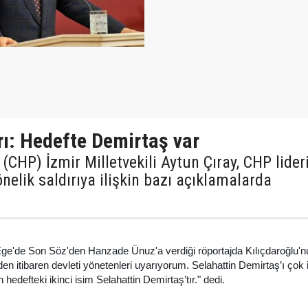
rı: Hedefte Demirtaş var
(CHP) İzmir Milletvekili Aytun Çıray, CHP lider
nelik saldırıya ilişkin bazı açıklamalarda
 Ege'de Son Söz'den Hanzade Ünuz'a verdiği röportajda Kılıçdaroğlu'n
n itibaren devleti yönetenleri uyarıyorum. Selahattin Demirtaş’ı çok i
hedefteki ikinci isim Selahattin Demirtaş’tır." dedi.