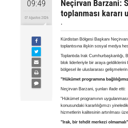
Neçirvan Barzani: S
09:49
toplanması kararı 
07 Ağustos 2026
.
Kürdistan Bölgesi Başkanı Neçirvan 
toplantısına ilişkin sosyal medya h
Toplantıda Irak Cumhurbaşkanlığı, Ba
blok liderleriyle bir araya geldikler
bölgesel ile uluslararası gelişmelerin e
"Hükümet programına bağlılığımız
Neçirvan Barzani, şunları ifade etti:
"Hükümet programının uygulanması, a
konusundaki kararlılığımızı yineledik
hizmetlerin kalitesinin artırılması üz
"Irak, bir tehdit merkezi olmamalı