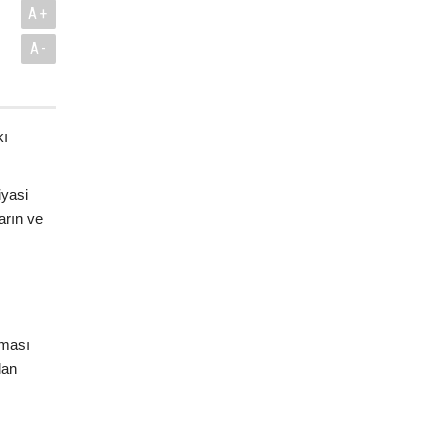
A+
A-
kı
iyasi
arın ve
nması
lan