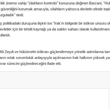
 kritik öneme sahip "silahların kontrolü" konusuna değinen Barzani, "H
güvenliğini korumak amacıyla, silahların yalnızca devletin elinde to
rguladık" dedi.
 politikadaki duruşuna ilişkin ise "Irak'ın bölgede bir istikrar unsuru o
vletler için bir tehdit kaynağı ya da saldırı sahası olarak kullanılmam
ullandı.
li Zeydi ve hükümetin istikrarı güçlendirmeye yönelik adımlarına ta
nların ortak sorumluluk anlayışıyla aşılmasının Irak halkının yüksek ya
rar sürecini güçlendireceğini ifade etti.