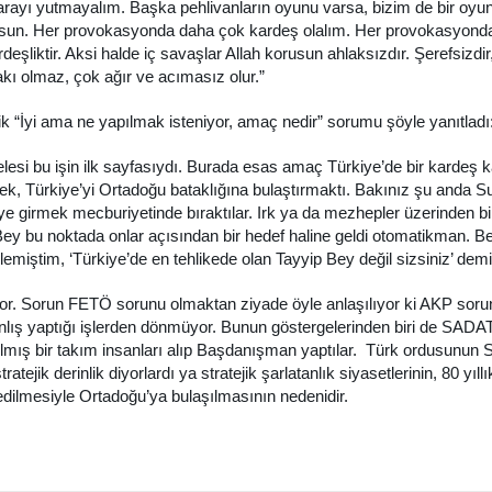
marayı yutmayalım. Başka pehlivanların oyunu varsa, bizim de bir oy
lsun. Her provokasyonda daha çok kardeş olalım. Her provokasyond
deşliktir. Aksi halde iç savaşlar Allah korusun ahlaksızdır. Şerefsizdir
lakı olmaz, çok ağır ve acımasız olur.”
ik “İyi ama ne yapılmak isteniyor, amaç nedir” sorumu şöyle yanıtladı
esi bu işin ilk sayfasıydı. Burada esas amaç Türkiye’de bir kardeş 
ek, Türkiye’yi Ortadoğu bataklığına bulaştırmaktı. Bakınız şu anda S
e girmek mecburiyetinde bıraktılar. Irk ya da mezhepler üzerinden bir
Bey bu noktada onlar açısından bir hedef haline geldi otomatikman. B
miştim, ‘Türkiye’de en tehlikede olan Tayyip Bey değil sizsiniz’ demi
yor. Sorun FETÖ sorunu olmaktan ziyade öyle anlaşılıyor ki AKP soru
lış yaptığı işlerden dönmüyor. Bunun göstergelerinden biri de SADAT
atılmış bir takım insanları alıp Başdanışman yaptılar. Türk ordusunun 
tratejik derinlik diyorlardı ya stratejik şarlatanlık siyasetlerinin, 80 yıllı
dilmesiyle Ortadoğu’ya bulaşılmasının nedenidir.