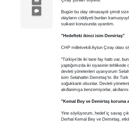
Bugün bu olay olmasaydı şimdi siz
olayların ciddiyeti bunları kamuoyuy
suikast konusunda uyardım.
"Hedefteki ikinci isim Demirtaş"
CHP milletvekili Aytun Çıray olası si
“Türkiye’de iki tane fay hattı var, bu
yaptığımızda iki siyasinin tehlikede 
devleti yönetenleri uyarıyorum Selaha
isim Selahattin Demirtaş’tır. Bir Tü
soğukkanlı olsunlar. Devleti yönetenle
akıllanmışa benzemiyorlar, akıllarını 
"Kemal Bey ve Demirtaş koruma al
Yine söylüyorum, hedef iç savaş çıka
Derhal Kemal Bey ve Demirtaş, etkili 