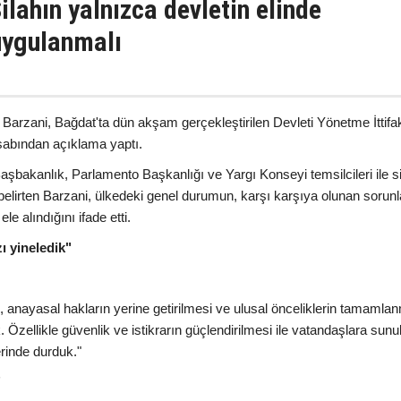
ilahın yalnızca devletin elinde
uygulanmalı
Barzani, Bağdat'ta dün akşam gerçekleştirilen Devleti Yönetme İttifa
esabından açıklama yaptı.
şbakanlık, Parlamento Başkanlığı ve Yargı Konseyi temsilcileri ile s
ini belirten Barzani, ülkedeki genel durumun, karşı karşıya olunan sorunl
le alındığını ifade etti.
ı yineledik"
nayasal hakların yerine getirilmesi ve ulusal önceliklerin tamamla
. Özellikle güvenlik ve istikrarın güçlendirilmesi ile vatandaşlara sunu
erinde durduk."
"