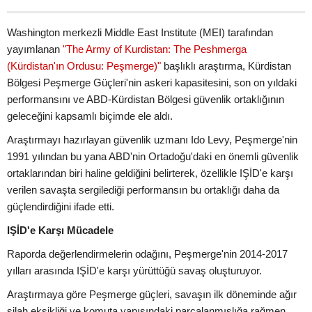
Washington merkezli Middle East Institute (MEI) tarafından
yayımlanan
"The Army of Kurdistan: The Peshmerga
(Kürdistan'ın Ordusu: Peşmerge)"
başlıklı araştırma, Kürdistan
Bölgesi Peşmerge Güçleri'nin askeri kapasitesini, son on yıldaki
performansını ve ABD-Kürdistan Bölgesi güvenlik ortaklığının
geleceğini kapsamlı biçimde ele aldı.
Araştırmayı hazırlayan güvenlik uzmanı Ido Levy, Peşmerge'nin
1991 yılından bu yana ABD'nin Ortadoğu'daki en önemli güvenlik
ortaklarından biri haline geldiğini belirterek, özellikle IŞİD'e karşı
verilen savaşta sergilediği performansın bu ortaklığı daha da
güçlendirdiğini ifade etti.
IŞİD'e Karşı Mücadele
Raporda değerlendirmelerin odağını, Peşmerge'nin 2014-2017
yılları arasında IŞİD'e karşı yürüttüğü savaş oluşturuyor.
Araştırmaya göre Peşmerge güçleri, savaşın ilk döneminde ağır
silah eksikliği ve komuta yapısındaki parçalanmışlığa rağmen