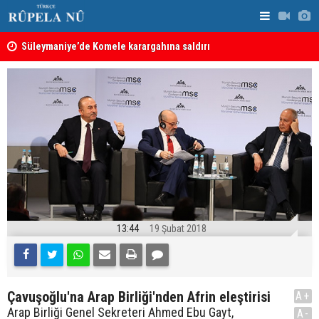
nın
Süleymaniye’de Komele karargahına saldırı
“Safları ne
sonuçlar d
13:44
19 Şubat 2018
Çavuşoğlu'na Arap Birliği'nden Afrin eleştirisi
A+
Arap Birliği Genel Sekreteri Ahmed Ebu Gayt,
A-