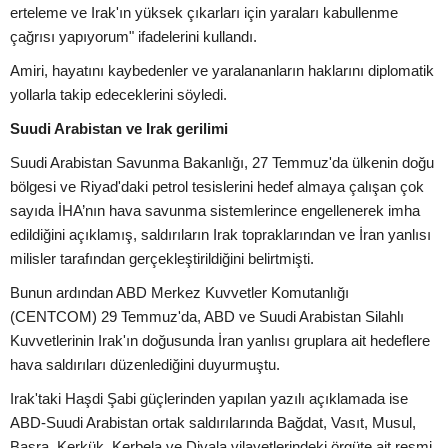
erteleme ve Irak'ın yüksek çıkarları için yaraları kabullenme
çağrısı yapıyorum" ifadelerini kullandı.
Amiri, hayatını kaybedenler ve yaralananların haklarını diplomatik
yollarla takip edeceklerini söyledi.
Suudi Arabistan ve Irak gerilimi
Suudi Arabistan Savunma Bakanlığı, 27 Temmuz'da ülkenin doğu
bölgesi ve Riyad'daki petrol tesislerini hedef almaya çalışan çok
sayıda İHA’nın hava savunma sistemlerince engellenerek imha
edildiğini açıklamış, saldırıların Irak topraklarından ve İran yanlısı
milisler tarafından gerçekleştirildiğini belirtmişti.
Bunun ardından ABD Merkez Kuvvetler Komutanlığı
(CENTCOM) 29 Temmuz'da, ABD ve Suudi Arabistan Silahlı
Kuvvetlerinin Irak'ın doğusunda İran yanlısı gruplara ait hedeflere
hava saldırıları düzenlediğini duyurmuştu.
Irak'taki Haşdi Şabi güçlerinden yapılan yazılı açıklamada ise
ABD-Suudi Arabistan ortak saldırılarında Bağdat, Vasıt, Musul,
Basra, Kerkük, Kerbela ve Diyala vilayetlerindeki örgüte ait resmi