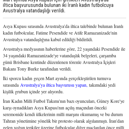
iltica başvurusunda bulunan iki İranlı kadın futbolcuya
Avustralya vatandaşlığı verildi.
Asya Kupası sırasında Avustralya'da iltica talebinde bulunan İranlı
kadın futbolcular, Fatime Pesendide ve Atife Ramazanizade'nin
Avustralya vatandaşlığına kabul edildiği bildirildi.
Avustralya medyasının haberlerine göre, 22 yaşındaki Pesendide ile
34 yaşındaki Ramazanizade'ye vatandaşlık belgeleri, çarşamba
günü Brisbane kentinde düzenlenen törenle Avustralya İçişleri
Bakanı Tony Burke tarafından verildi.
İki sporcu kadın geçen Mart ayında gerçekleştirilen turnuva
sırasında
Avustralya'ya iltica başvurusu yapan,
takımdaki yedi
kişilik grubun içinde yer alıyordu.
İran Kadın Milli Futbol Takımı'nın bazı oyuncuları, Güney Kore'ye
karşı oynadıkları Asya Kupası'nın açılış maçından önceki
seremonide kendi ülkelerinin milli marşını okumamış ve bu durum
Tahran yönetimine yönelik bir protesto olarak algılanmıştı. İran'dan
gelen yoğun tepkiler üzerine futbolcular diğer maçlardan önce milli