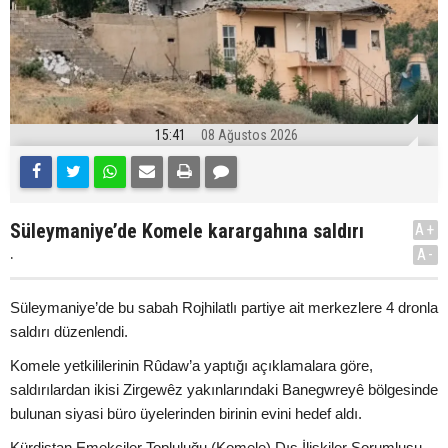
15:41
08 Ağustos 2026
Süleymaniye’de Komele karargahına saldırı
A+
.
A-
Süleymaniye’de bu sabah Rojhilatlı partiye ait merkezlere 4 dronla
saldırı düzenlendi.
Komele yetkililerinin Rûdaw’a yaptığı açıklamalara göre,
saldırılardan ikisi Zirgewêz yakınlarındaki Banegwreyê bölgesinde
bulunan siyasi büro üyelerinden birinin evini hedef aldı.
Kürdistan Emekçiler Topluluğu (Komele) Dış İlişkiler Sorumlusu