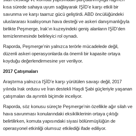
kısa sürede sahaya uyum sağlayarak IŞİD'e karşı etkili bir
savunma ve karşı taarruz gücü geliştirdi. ABD öncülüğündeki
uluslararası koalisyonun hava desteği ve askeri danışmanlığıyla
birlikte Peşmerge, Irak'ın kuzeyindeki geniş alanların IŞİD'den
temizlenmesinde belirleyici rol oynadı.
Raporda, Peşmerge'nin yalnızca terörle mücadelede değil,
düzenli askeri operasyonlarda da önemli bir kapasite ortaya
koyduğu değerlendirmesine yer veriliyor.
2017 Çatışmaları
Araştırma yalnızca IŞİD'e karşı yürütülen savaşı değil, 2017
yılında Irak ordusu ve İran destekli Haşdi Şabi güçleriyle yaşanan
çatışmaları da ayrıntılı biçimde inceliyor.
Raporda, söz konusu süreçte Peşmerge'nin özellikle ağır silah ve
hava savunması konularındaki eksikliklerinin ortaya çıktığı
belirtilirken, komuta yapısındaki siyasi bölünmüşlüğün de
operasyonel etkinliği olumsuz etkilediği ifade ediliyor.