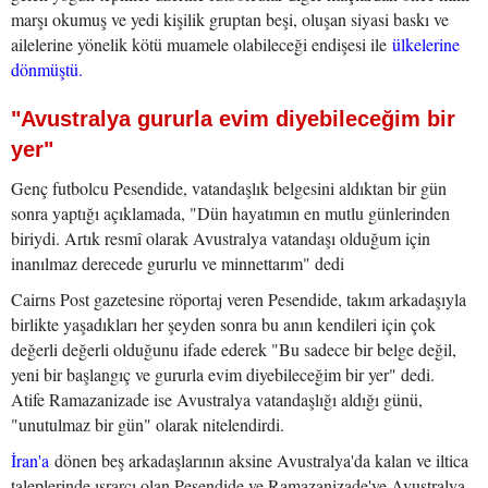
marşı okumuş ve yedi kişilik gruptan beşi, oluşan siyasi baskı ve
ailelerine yönelik kötü muamele olabileceği endişesi ile
ülkelerine
dönmüştü.
"Avustralya gururla evim diyebileceğim bir
yer"
Genç futbolcu Pesendide, vatandaşlık belgesini aldıktan bir gün
sonra yaptığı açıklamada, "Dün hayatımın en mutlu günlerinden
biriydi. Artık resmî olarak Avustralya vatandaşı olduğum için
inanılmaz derecede gururlu ve minnettarım" dedi
Cairns Post gazetesine röportaj veren Pesendide, takım arkadaşıyla
birlikte yaşadıkları her şeyden sonra bu anın kendileri için çok
değerli değerli olduğunu ifade ederek "Bu sadece bir belge değil,
yeni bir başlangıç ve gururla evim diyebileceğim bir yer" dedi.
Atife Ramazanizade ise Avustralya vatandaşlığı aldığı günü,
"unutulmaz bir gün" olarak nitelendirdi.
İran'a
dönen beş arkadaşlarının aksine Avustralya'da kalan ve iltica
taleplerinde ısrarcı olan Pesendide ve Ramazanizade'ye Avustralya