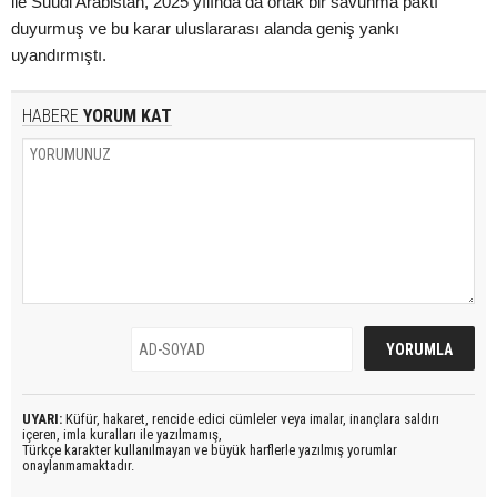
ile Suudi Arabistan, 2025 yılında da ortak bir savunma paktı
duyurmuş ve bu karar uluslararası alanda geniş yankı
uyandırmıştı.
HABERE
YORUM KAT
UYARI:
Küfür, hakaret, rencide edici cümleler veya imalar, inançlara saldırı
içeren, imla kuralları ile yazılmamış,
Türkçe karakter kullanılmayan ve büyük harflerle yazılmış yorumlar
onaylanmamaktadır.