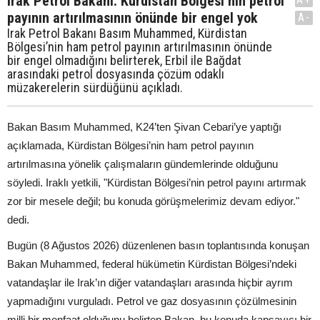
Irak Petrol Bakanı: Kürdistan Bölgesi’nin petrol
payının artırılmasının önünde bir engel yok
A-
Irak Petrol Bakanı Basım Muhammed, Kürdistan
Bölgesi’nin ham petrol payının artırılmasının önünde
bir engel olmadığını belirterek, Erbil ile Bağdat
arasındaki petrol dosyasında çözüm odaklı
müzakerelerin sürdüğünü açıkladı.
Bakan Basım Muhammed, K24’ten Şivan Cebari’ye yaptığı
açıklamada, Kürdistan Bölgesi’nin ham petrol payının
artırılmasına yönelik çalışmaların gündemlerinde olduğunu
söyledi. Iraklı yetkili, "Kürdistan Bölgesi’nin petrol payını artırmak
zor bir mesele değil; bu konuda görüşmelerimiz devam ediyor."
dedi.
Bugün (8 Ağustos 2026) düzenlenen basın toplantısında konuşan
Bakan Muhammed, federal hükümetin Kürdistan Bölgesi’ndeki
vatandaşlar ile Irak’ın diğer vatandaşları arasında hiçbir ayrım
yapmadığını vurguladı. Petrol ve gaz dosyasının çözülmesinin
milli bir menfaat olduğunu belirten Bakan, bu konuda kapsayıcı bir