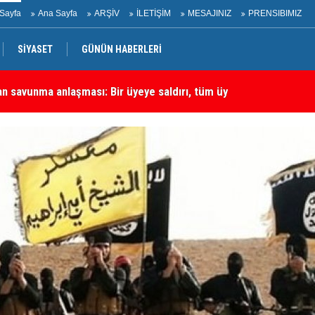
Sayfa
Ana Sayfa
ARŞİV
İLETİŞİM
MESAJINIZ
PRENSIBIMIZ
SİYASET
GÜNÜN HABERLERİ
an savunma anlaşması: Bir üyeye saldırı, tüm üyelere yapılmış
Ha
rtadoğu'daki En Önemli Güvenlik Ortaklarından Biri