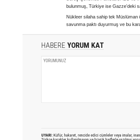
bulunmuş, Türkiye ise Gazze'deki sa
Nükleer silaha sahip tek Müslüman ü
savunma paktı duyurmuş ve bu karar
HABERE
YORUM KAT
UYARI:
Küfür, hakaret, rencide edici cümleler veya imalar, inanç
Türkçe karakter kullanılmayan ve büyük harflerle yazılmış yo