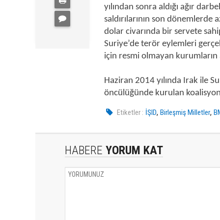
yılından sonra aldığı ağır darb
saldırılarının son dönemlerde a
dolar civarında bir servete sa
Suriye’de terör eylemleri gerçek
için resmi olmayan kurumların 
Haziran 2014 yılında Irak ile S
öncülüğünde kurulan koalisyon g
,
,
Etiketler :
İŞID
Birleşmiş Milletler
BM
HABERE
YORUM KAT