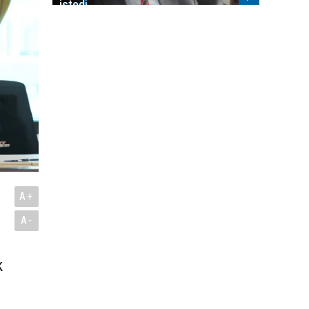
istedi
A+
A-
k
.