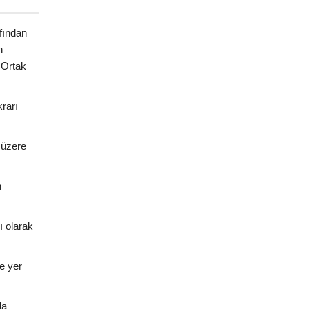
fından
n
 Ortak
rarı
 üzere
n
ı olarak
de yer
da