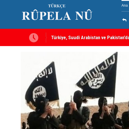
Ana 
Türkiye, Suudi Arabistan ve Pakistan’d
sayılacak
MEI Raporu: Peşmerge, Washington'ın O