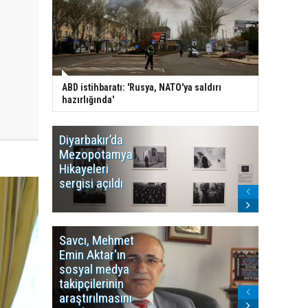
ABD istihbaratı: 'Rusya, NATO'ya saldırı
hazırlığında'
Diyarbakır’da
WDR, Kü
Mezopotamya
yayın y
Hikayeleri
Cosmo K
sergisi açıldı
program
sonlandı
Savcı, Mehmet
Kürdist
Emin Aktar'ın
Bölgesi 
sosyal medya
Washing
takipçilerinin
Gündem
araştırılmasını
ile ilişkil