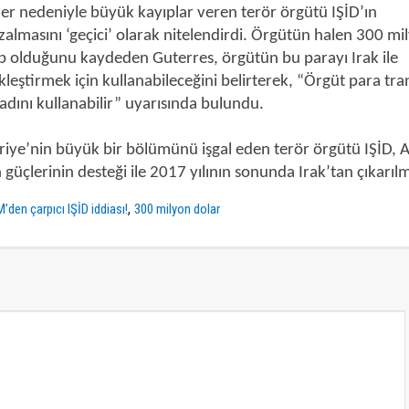
eler nedeniyle büyük kayıplar veren terör örgütü IŞİD’ın
zalmasını ‘geçici’ olarak nitelendirdi. Örgütün halen 300 mi
hip olduğunu kaydeden Guterres, örgütün bu parayı Irak ile
leştirmek için kullanabileceğini belirterek, “Örgüt para tra
adını kullanabilir” uyarısında bulundu.
uriye’nin büyük bir bölümünü işgal eden terör örgütü IŞİD,
üçlerinin desteği ile 2017 yılının sonunda Irak’tan çıkarılm
,
’den çarpıcı IŞİD iddiası!
300 milyon dolar