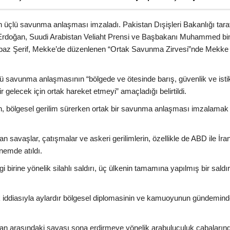
n üçlü savunma anlaşması imzaladı. Pakistan Dışişleri Bakanlığı tara
Erdoğan, Suudi Arabistan Veliaht Prensi ve Başbakanı Muhammed bi
baz Şerif, Mekke’de düzenlenen “Ortak Savunma Zirvesi”nde Mekke
ü savunma anlaşmasının “bölgede ve ötesinde barış, güvenlik ve istik
r gelecek için ortak hareket etmeyi” amaçladığı belirtildi.
an, bölgesel gerilim sürerken ortak bir savunma anlaşması imzalamak
tan savaşlar, çatışmalar ve askeri gerilimlerin, özellikle de ABD ile İra
nemde atıldı.
irine yönelik silahlı saldırı, üç ülkenin tamamına yapılmış bir saldır
tifak iddiasıyla aylardır bölgesel diplomasinin ve kamuoyunun gündemin
İran arasındaki savaşı sona erdirmeye yönelik arabuluculuk çabaların