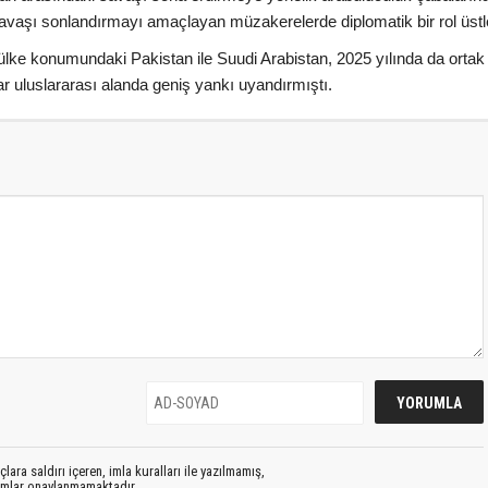
vaşı sonlandırmayı amaçlayan müzakerelerde diplomatik bir rol üstl
lke konumundaki Pakistan ile Suudi Arabistan, 2025 yılında da ortak 
 uluslararası alanda geniş yankı uyandırmıştı.
lara saldırı içeren, imla kuralları ile yazılmamış,
rumlar onaylanmamaktadır.