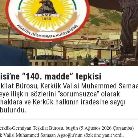
isi’ne “140. madde” tepkisi
şkilat Bürosu, Kerkük Valisi Muhammed Sama
e ilişkin sözlerini “sorumsuzca” olarak
 haklara ve Kerkük halkının iradesine saygı
 bulundu.
erkük-Germiyan Teşkilat Bürosu, bugün (5 Ağustos 2026 Çarşamba)
ük Valisi Muhammed Samaan Agaoğlu’nun sözlerine yanıt verdi.