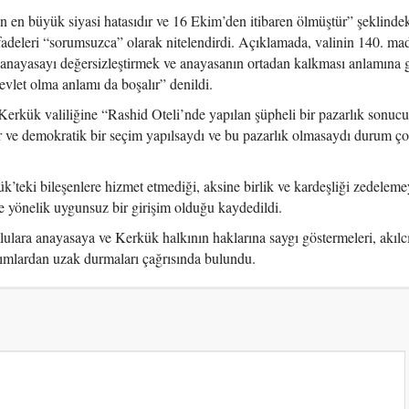
 en büyük siyasi hatasıdır ve 16 Ekim’den itibaren ölmüştür” şeklinde
fadeleri “sorumsuzca” olarak nitelendirdi. Açıklamada, valinin 140. ma
 anayasayı değersizleştirmek ve anayasanın ortadan kalkması anlamına g
vlet olma anlamı da boşalır” denildi.
ük valiliğine “Rashid Oteli’nde yapılan şüpheli bir pazarlık sonuc
r ve demokratik bir seçim yapılsaydı ve bu pazarlık olmasaydı durum ço
’teki bileşenlere hizmet etmediği, aksine birlik ve kardeşliği zedelemey
e yönelik uygunsuz bir girişim olduğu kaydedildi.
lara anayasaya ve Kerkük halkının haklarına saygı göstermeleri, akılc
ımlardan uzak durmaları çağrısında bulundu.