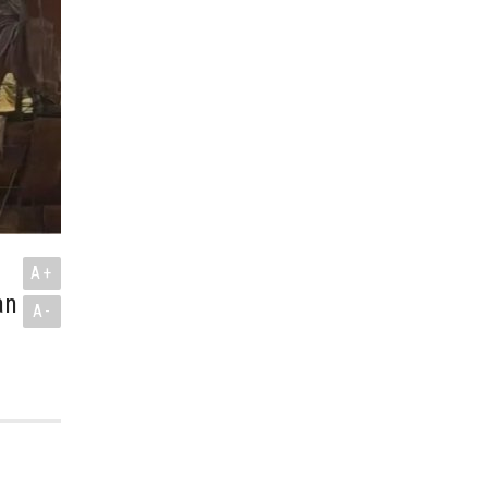
A+
an
A-