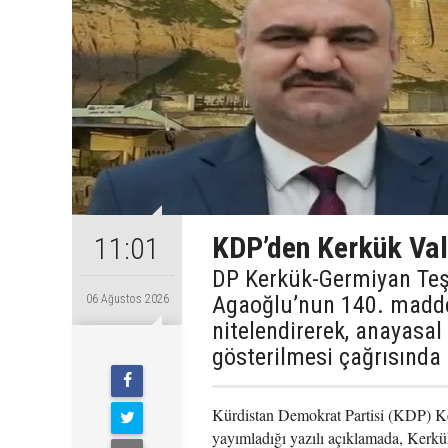
KDP’den Kerkük Val
11:01
DP Kerkük-Germiyan Te
Agaoğlu’nun 140. maddey
06 Ağustos 2026
nitelendirerek, anayasal
gösterilmesi çağrısında
Kürdistan Demokrat Partisi (KDP) K
yayımladığı yazılı açıklamada, Kerk