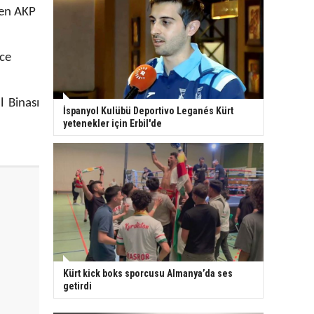
rken AKP
rce
l Binası
İspanyol Kulübü Deportivo Leganés Kürt
yetenekler için Erbil'de
Kürt kick boks sporcusu Almanya’da ses
getirdi