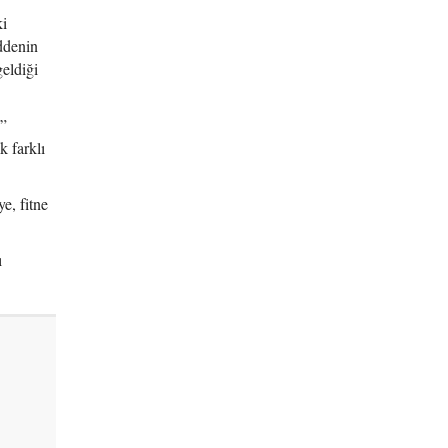
ki
ddenin
eldiği
u”
k farklı
e, fitne
ı