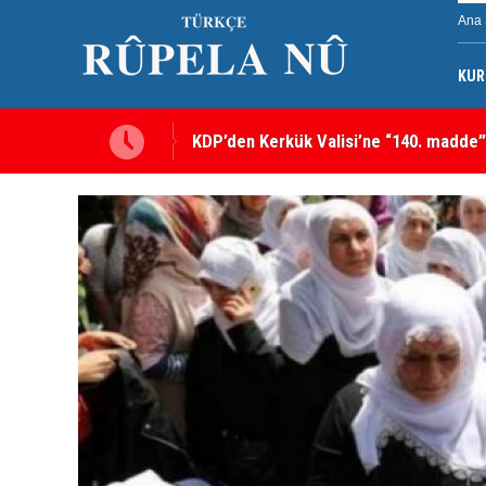
Ana 
KUR
KDP’den Kerkük Valisi’ne “140. madde”
Kerkük’te Kürt partilerden 7 maddelik o