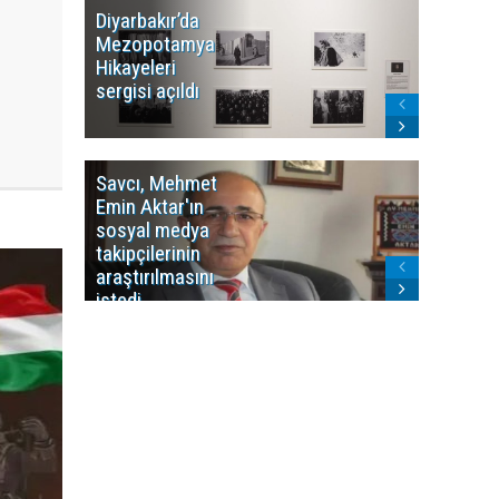
Diyarbakır’da
WDR, Kü
Mezopotamya
yayın y
Hikayeleri
Cosmo K
sergisi açıldı
program
sonlandı
Savcı, Mehmet
Kürdist
Emin Aktar'ın
Bölgesi 
sosyal medya
Washing
takipçilerinin
Gündem
araştırılmasını
ile ilişkil
istedi