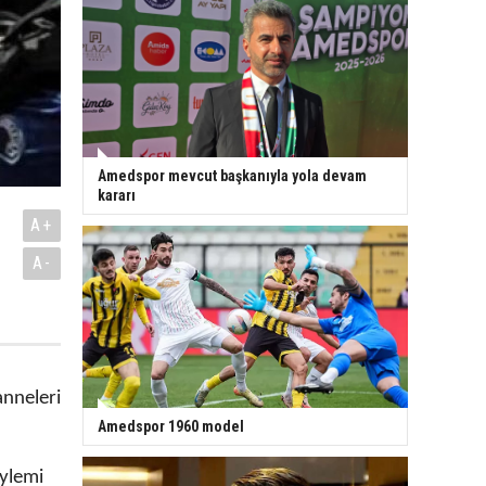
Amedspor mevcut başkanıyla yola devam
kararı
A+
A-
anneleri
Amedspor 1960 model
eylemi