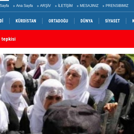
Sayfa
Ana Sayfa
ARŞİV
İLETİŞİM
MESAJINIZ
PRENSIBIMIZ
DÎ
KÜRDİSTAN
ORTADOĞU
DÜNYA
SİYASET
 tepkisi
Ir
rtak bildiri