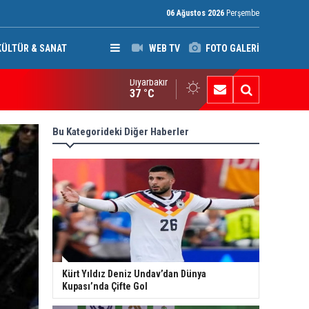
06 Ağustos 2026
Perşembe
KÜLTÜR & SANAT
WEB TV
FOTO GALERİ
Diyarbakır
ak: Silah bırakmayan gruplara terör yasası uygulanacak
37 °C
Bu Kategorideki Diğer Haberler
Kürt Yıldız Deniz Undav’dan Dünya
Kupası’nda Çifte Gol