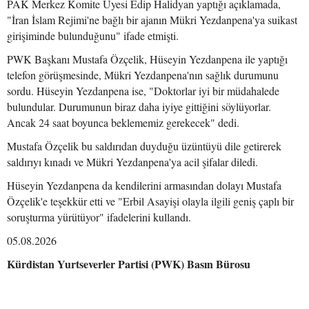
PAK Merkez Komite Üyesi Edip Halidyan yaptığı açıklamada,
"İran İslam Rejimi'ne bağlı bir ajanın Mükri Yezdanpena'ya suikast
girişiminde bulunduğunu" ifade etmişti.
PWK Başkanı Mustafa Özçelik, Hüseyin Yezdanpena ile yaptığı
telefon görüşmesinde, Mükri Yezdanpena'nın sağlık durumunu
sordu. Hüseyin Yezdanpena ise, "Doktorlar iyi bir müdahalede
bulundular. Durumunun biraz daha iyiye gittiğini söylüyorlar.
Ancak 24 saat boyunca beklememiz gerekecek" dedi.
Mustafa Özçelik bu saldırıdan duyduğu üzüntüyü dile getirerek
saldırıyı kınadı ve Mükri Yezdanpena'ya acil şifalar diledi.
Hüseyin Yezdanpena da kendilerini armasından dolayı Mustafa
Özçelik'e teşekkür etti ve "Erbil Asayişi olayla ilgili geniş çaplı bir
soruşturma yürütüyor" ifadelerini kullandı.
05.08.2026
Kürdistan Yurtseverler Partisi (PWK) Basın Bürosu