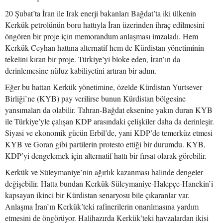
20 Şubat’ta İran ile Irak enerji bakanları Bağdat’ta iki ülkenin
Kerkük petrolünün boru hattıyla İran üzerinden ihraç edilmesini
öngören bir proje için memorandum anlaşması imzaladı. Hem
Kerkük-Ceyhan hattına alternatif hem de Kürdistan yönetiminin
tekelini kıran bir proje. Türkiye’yi bloke eden, İran’ın da
derinlemesine nüfuz kabiliyetini artıran bir adım.
Eğer bu hattan Kerkük yönetimine, özelde Kürdistan Yurtsever
Birliği’ne (KYB) pay verilirse bunun Kürdistan bölgesine
yansımaları da olabilir. Tahran-Bağdat eksenine yakın duran KYB
ile Türkiye’yle çalışan KDP arasındaki çelişkiler daha da derinleşir.
Siyasi ve ekonomik gücün Erbil’de, yani KDP’de temerküz etmesi
KYB ve Goran gibi partilerin protesto ettiği bir durumdu. KYB,
KDP’yi dengelemek için alternatif hattı bir fırsat olarak görebilir.
Kerkük ve Süleymaniye’nin ağırlık kazanması halinde dengeler
değişebilir. Hatta bundan Kerkük-Süleymaniye-Halepçe-Hanekin’i
kapsayan ikinci bir Kürdistan senaryosu bile çıkaranlar var.
Anlaşma İran’ın Kerkük’teki rafinerilerin onarılmasına yardım
etmesini de öngörüyor. Halihazırda Kerkük’teki havzalardan ikisi