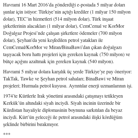
Havrami 16 Mart 2016’da gönderdiği e-postada 5 milyar doları
şunlar için istiyor: Türkiye’nin açtığı krediler (1 milyar 150 milyon
dolar), TEC’in hizmetleri (514 milyon dolar), Türk inşaat
şirketlerinin alacakları (1 milyar dolar), CemCemal ve KorMor
Doğalgaz Projesi’nde çalışan şirketlere ödemeler (700 milyon
dolar), Şeyhan’da yeni keşfedilen petrol yatakları ile
CemCemal/KorMor ve Miran/BinaBawi’dan çıkan doğalgazı
taşıyacak boru hattı projeleri için gereken kaynak (750 milyon) ve
bütçe açığını azaltmak için gereken kaynak (540 milyon).
Havrami 5 milyar dolara karşılık üç yerde Türkiye’ye pay öneriyor:
TakTak, Tawke ve Şeyhan petrol sahaları; BinaBawi ve Miran
projeleri; Hurmala petrol kuyusu. Ayrıntılar enerji uzmanlarının işi.
1974’te Kürtlerle Irak yönetimi arasındaki çatışmayı tetikleyen
Kerkük’ün altındaki siyah inciydi. Siyah incinin üzerinde bir
Kürdistan hayaliyle diplomasinin boynuna sarkıtılan da beyaz
inciydi. Kürt’ün geleceği ile petrol arasındaki ilişki kördüğüm
şeklinde birbirini bırakmıyor.
***