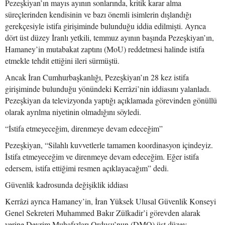
Pezeşkiyan’ın mayıs ayının sonlarında, kritik karar alma
süreçlerinden kendisinin ve bazı önemli isimlerin dışlandığı
gerekçesiyle istifa girişiminde bulunduğu iddia edilmişti. Ayrıca
dört üst düzey İranlı yetkili, temmuz ayının başında Pezeşkiyan’ın,
Hamaney’in mutabakat zaptını (MoU) reddetmesi halinde istifa
etmekle tehdit ettiğini ileri sürmüştü.
Ancak İran Cumhurbaşkanlığı, Pezeşkiyan’ın 28 kez istifa
girişiminde bulunduğu yönündeki Kerrâzi’nin iddiasını yalanladı.
Pezeşkiyan da televizyonda yaptığı açıklamada görevinden gönüllü
olarak ayrılma niyetinin olmadığını söyledi.
“İstifa etmeyeceğim, direnmeye devam edeceğim”
Pezeşkiyan, “Silahlı kuvvetlerle tamamen koordinasyon içindeyiz.
İstifa etmeyeceğim ve direnmeye devam edeceğim. Eğer istifa
edersem, istifa ettiğimi resmen açıklayacağım” dedi.
Güvenlik kadrosunda değişiklik iddiası
Kerrâzi ayrıca Hamaney’in, İran Yüksek Ulusal Güvenlik Konseyi
Genel Sekreteri Muhammed Bakır Zülkadir’i görevden alarak
yerine Devrim Muhafızları Ordusu’nun (DMO) üst düzey