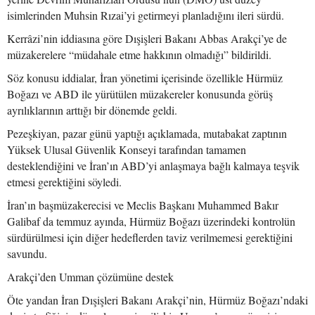
isimlerinden Muhsin Rızai’yi getirmeyi planladığını ileri sürdü.
Kerrâzi’nin iddiasına göre Dışişleri Bakanı Abbas Arakçi’ye de
müzakerelere “müdahale etme hakkının olmadığı” bildirildi.
Söz konusu iddialar, İran yönetimi içerisinde özellikle Hürmüz
Boğazı ve ABD ile yürütülen müzakereler konusunda görüş
ayrılıklarının arttığı bir dönemde geldi.
Pezeşkiyan, pazar günü yaptığı açıklamada, mutabakat zaptının
Yüksek Ulusal Güvenlik Konseyi tarafından tamamen
desteklendiğini ve İran’ın ABD’yi anlaşmaya bağlı kalmaya teşvik
etmesi gerektiğini söyledi.
İran’ın başmüzakerecisi ve Meclis Başkanı Muhammed Bakır
Galibaf da temmuz ayında, Hürmüz Boğazı üzerindeki kontrolün
sürdürülmesi için diğer hedeflerden taviz verilmemesi gerektiğini
savundu.
Arakçi’den Umman çözümüne destek
Öte yandan İran Dışişleri Bakanı Arakçi’nin, Hürmüz Boğazı’ndaki