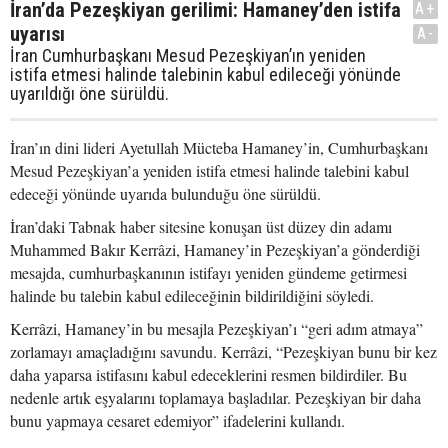
İran’da Pezeşkiyan gerilimi: Hamaney’den istifa
A+
uyarısı
A-
İran Cumhurbaşkanı Mesud Pezeşkiyan’ın yeniden
istifa etmesi halinde talebinin kabul edileceği yönünde
uyarıldığı öne sürüldü.
İran’ın dini lideri Ayetullah Mücteba Hamaney’in, Cumhurbaşkanı
Mesud Pezeşkiyan’a yeniden istifa etmesi halinde talebini kabul
edeceği yönünde uyarıda bulunduğu öne sürüldü.
İran’daki Tabnak haber sitesine konuşan üst düzey din adamı
Muhammed Bakır Kerrâzi, Hamaney’in Pezeşkiyan’a gönderdiği
mesajda, cumhurbaşkanının istifayı yeniden gündeme getirmesi
halinde bu talebin kabul edileceğinin bildirildiğini söyledi.
Kerrâzi, Hamaney’in bu mesajla Pezeşkiyan’ı “geri adım atmaya”
zorlamayı amaçladığını savundu. Kerrâzi, “Pezeşkiyan bunu bir kez
daha yaparsa istifasını kabul edeceklerini resmen bildirdiler. Bu
nedenle artık eşyalarını toplamaya başladılar. Pezeşkiyan bir daha
bunu yapmaya cesaret edemiyor” ifadelerini kullandı.