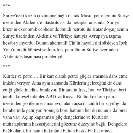
***
Suriye’deki krizin çözümüne bağlı olarak Musul petrollerinin Suriye
üzerinden Akdeniz’e ulaştırılması da hesaplar arasında. Suriye
krizinin ekonomik cephesinde Suudi petrolü ile Katar doğalgazının
Suriye üzerinden Akdeniz ve Türkiye hattıyla Avrupa’ya taşıma
hesabı yatıyordu. Bunun alternatifi Çin’in hayallerini süsleyen İpek
Yolu’nun diriltilmesi ve İran-Irak petrolünün Suriye üzerinden
Akdeniz’e taşınması projeleriydi.
***
Kürtler ve petrol… Bir kart olarak petrol güçler arasında dans etme
imkânı veriyor. Ama aynı zamanda Kürtlerin geleceğini de dans
ettiği güçlerin eline bırakıyor. Bir tarafta Irak, İran ve Türkiye, beri
tarafta küresel rakipler ABD ve Rusya. Bütün kozların petrol
üzerinden şekillenmesi manevra alanı açsa da ciddi bir zayıflığı da
beraberinde getiriyor. Sonuçta boru hattının her iki ucunda da birer
vana var! Açılıp kapanması güç dengelerine ve Kürtlerin
muhataplarının hassasiyetlerini gözetme düzeyine bağlı. Dengelere
bağlı olarak bir hattın hükmünü bitiren başka bir hat ortaya