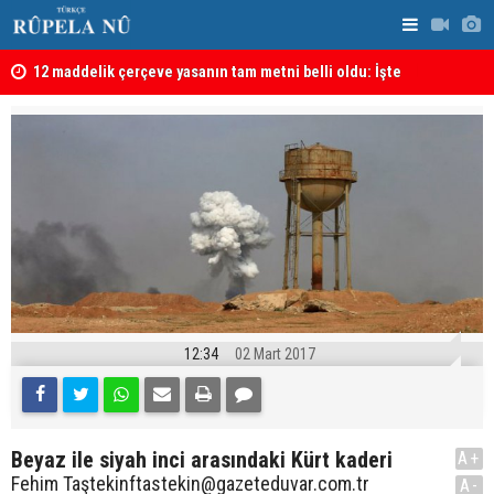
kanı
12 maddelik çerçeve yasanın tam metni belli oldu: İşte
İran’da Pez
tü
tam metin!
12:34
02 Mart 2017
Beyaz ile siyah inci arasındaki Kürt kaderi
A+
Fehim Taş
tekinftastekin@gazeteduvar.com.tr
A-