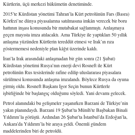
Kürtlerin, üçü merkezi hükümetin denetiminde.
2015’te Kürdistan yönetimi Tahran’la Kürt petrolünün Fars (Basra)
Körfezi’ne dünya piyasalarına satılmasına imkân verecek bir boru
hattının inşası konusunda bir mutabakat sağlanmıştı. Anlaşmaya
geçen mayısta imza atılacaktı. Ama Türkiye ile yaptıkları 50 yıllık
anlaşma yüzünden Kürtlerin tereddüt etmesi ve Irak’ın rıza
göstermemesi nedeniyle plan kâğıt üzerinde kaldı.
İran’la Irak arasındaki anlaşmadan bir gün sonra (21 Şubat)
Kürdistan yönetimi Rusya’nın enerji devi Rosneft ile Kürt
petrolünün Rus tesislerinde rafine edilip uluslararası piyasalara
sürülmesi konusunda anlaşma imzalandı. Böylece Rusya da oyuna
girmiş oldu. Rosneft Başkanı Igor Seçin bunun Kürtlerle
işbirliğinde bir başlangıç olduğunu söyledi. Yani devamı gelecek.
Petrol alanındaki bu gelişmeler yaşanırken Barzani de Türkiye’nin
yakın planındaydı. Barzani 19 Şubat’ta Münih’te Başbakan Binali
Yıldırım’la görüştü. Ardından 26 Şubat’ta İstanbul’da Erdoğan’la,
Ankara’da Yıldırım’la bir araya geldi. Önemli gündem
maddelerinden biri de petroldü.