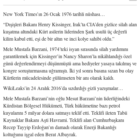
New York Times’ın 26 Ocak 1976 tarihli nüshası…
“Dışişleri Bakanı Henry Kissinger, Irak’ta CIA’den gizlice silah alan
kuşatma altındaki Kürt asilerin liderinden Şark usulü üç değerli
kilim kabul etti, eşi de bir altın ve inci kolye sahibi oldu.”
Mele Mustafa Barzani, 1974’teki isyan sırasında silah yardımını
garantilemek için Kissinger’in Nancy Sharon’la nikâhlandığı özel
günü değerlendirmeyi düşünmüştü ama hediyeler yasaya takılmış ve
kongre soruşturmasına uğramıştı. İki yıl sonra basına sızan bu olay
Kürtlerin mücadelesinde gülümseten bir anı olarak kaldı.
WikiLeaks’in 24 Aralık 2016’da sızdırdığı gizli yazışmalar…
Mele Mustafa Barzani’nin oğlu Mesut Barzani’nin liderliğindeki
Kürdistan Bölgesel Hükümeti, Türk hükümetine bazı petrol
kuyularını 5 milyar dolara satmayı teklif etti. Teklifi ileten Tabii
Kaynaklar Bakanı Aşti Havrami. Teklifi alan Cumhurbaşkanı
Recep Tayyip Erdoğan’ın damadı olarak Enerji Bakanlığı
koltuğunu işgal eden Berat Albayrak.