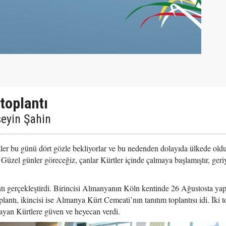
 toplantı
seyin Şahin
tler bu günü dört gözle bekliyorlar ve bu nedenden dolayıda ülkede old
 Güzel günler göreceğiz, çanlar Kürtler içinde çalmaya başlamıştır, ger
ntı gerçekleştirdi. Birincisi Almanyanın Köln kentinde 26 Ağustosta yap
antı, ikincisi ise Almanya Kürt Cemeati’nın tanıtım toplantısı idi. İki t
şayan Kürtlere güven ve heyecan verdi.