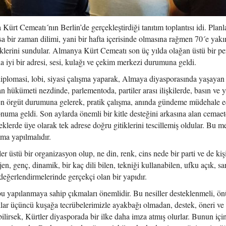
Kürt Cemeatı´nın Berlin’de gerçekleştirdiği tanıtım toplantısı idi. Plan
sa bir zaman dilimi, yani bir hafta içerisinde olmasına rağmen 70´e yakı
teklerini sundular. Almanya Kürt Cemeatı son üç yılda olağan üstü bir p
a iyi bir adresi, sesi, kulağı ve çekim merkezi durumuna geldi.
plomasi, lobi, siyasi çalışma yaparak, Almaya diyasporasında yaşayan
 hükümeti nezdinde, parlementoda, partiler arası ilişkilerde, basın ve 
len örgüt durumuna gelerek, pratik çalışma, anında gündeme müdehale e
onuma geldi. Son aylarda önemli bir kitle desteğini arkasına alan cemaet
neklerde üye olarak tek adrese doğru gitiklerini tescillemiş oldular. Bu me
ama yapılmalıdır.
 üstü bir organizasyon olup, ne din, renk, cins nede bir parti ve de kiş
n, genç, dinamik, bir kaç dili bilen, tekniği kullanabilen, ufku açık, sa
 değerlendirmelerinde gerçekçi olan bir yapıdır.
 bu yapılanmaya sahip çıkmaları önemlidir. Bu nesiller desteklenmeli, ön
şaklar üçüncü kuşağa tecrübelerimizle ayakbağı olmadan, destek, öneri ve
lirsek, Kürtler diyasporada bir ilke daha imza atmış olurlar. Bunun içi