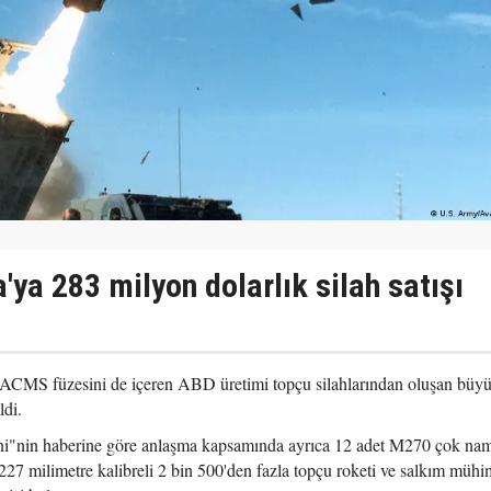
'ya 283 milyon dolarlık silah satışı
ACMS füzesini de içeren ABD üretimi topçu silahlarından oluşan büyü
ldi.
arni"nin haberine göre anlaşma kapsamında ayrıca 12 adet M270 çok na
227 milimetre kalibreli 2 bin 500'den fazla topçu roketi ve salkım mühi