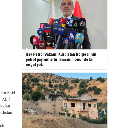
Irak Petrol Bakanı: Kürdistan Bölgesi’nin
petrol payının artırılmasının önünde bir
engel yok
alan Said
i Akif
vicdan
rdistanı
n
adı