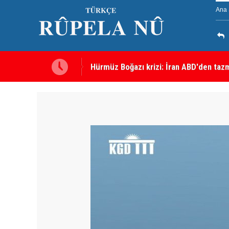
Ana 
Hürmüz Boğazı krizi: İran ABD'den tazm