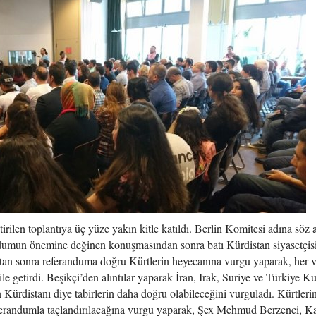
rilen toplantıya üç yüze yakın kitle katıldı. Berlin Komitesi adına söz 
andumun önemine değinen konuşmasından sonra batı Kürdistan siyasetçis
tan sonra referanduma doğru Kürtlerin heyecanına vurgu yaparak, her 
le getirdi. Beşikçi’den alıntılar yaparak İran, Irak, Suriye ve Türkiye Ku
 Kürdistanı diye tabirlerin daha doğru olabileceğini vurguladı. Kürtleri
eferandumla taçlandırılacağına vurgu yaparak, Şex Mehmud Berzenci, K