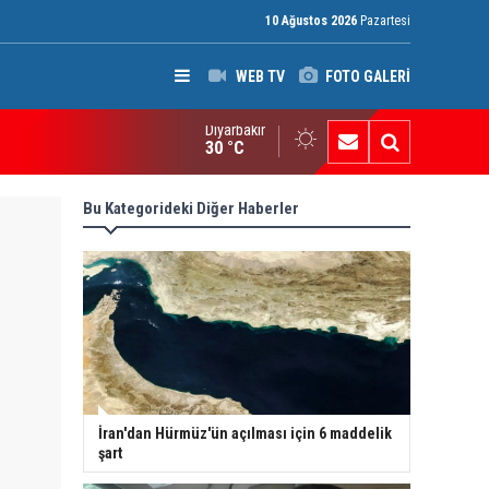
10 Ağustos 2026
Pazartesi
WEB TV
FOTO GALERİ
Diyarbakır
an'dan Hürmüz'ün açılması için 6 maddelik şart
30 °C
Bu Kategorideki Diğer Haberler
İran'dan Hürmüz'ün açılması için 6 maddelik
şart