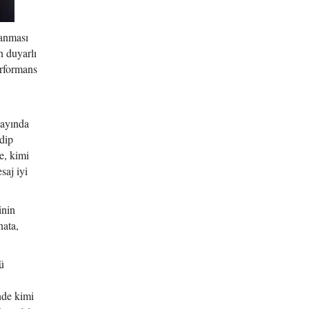
lanması
n duyarlı
erformans
yayında
dip
e, kimi
saj iyi
inin
nata,
ü
nde kimi