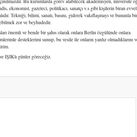
çınılmazdır. Bu kurumlarda görev alabilecek akademisyen, üniversite öğ
is, ekonomist, gazeteci, politikacı, sanatçı v.s gibi kişilerin biran evve
ıdır. Tekniği, bilimi, sanatı, basını, giderek vakıflaşmayı ve bununla bir
debilmek zor ve beyhudedir.
ları önemli ve bende bir şahıs olarak onlara Berlin özgülünde onlara
lerimle desteklerimi sunup, bu vesile ile onların yanlız olmadıklarını v
irim.
 IŞIKlı günler göreceğiz.