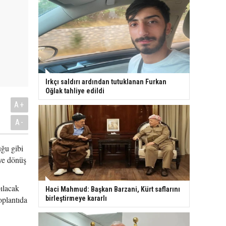
Irkçı saldırı ardından tutuklanan Furkan
Oğlak tahliye edildi
A+
A-
uğu gibi
iye dönüş
ılacak
Haci Mahmud: Başkan Barzani, Kürt saflarını
oplantıda
birleştirmeye kararlı