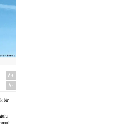
A+
A-
k bir
mlulu
mmatlı