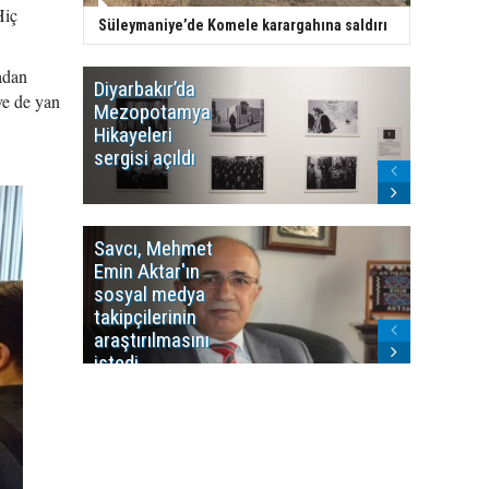
Hiç
Süleymaniye’de Komele karargahına saldırı
adan
Diyarbakır’da
WDR, Kü
ve de yan
Mezopotamya
yayın y
Hikayeleri
Cosmo K
sergisi açıldı
program
sonlandı
Savcı, Mehmet
Kürdist
Emin Aktar'ın
Bölgesi 
sosyal medya
Washing
takipçilerinin
Gündem
araştırılmasını
ile ilişkil
istedi