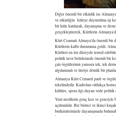
Diğer önemli bir etkinlik ise Almanya 
ve etkinliğin kitleye duyurulma işi kı
bir kitle katılarak, dayanışma ve des
gerçekleştirerek, Kürtlerin Almanya’d
Kürt Ceamati Almaya’da önemli bir di
Kürtlerin kalbi durumuna geldi. Alman
Kürtleri en üst düzeyde temsil edebi
politik tavır belirlemede önemli bir k
çatı örgütlerinin yanısıra tek, tek der
algılanmalı ve ileriye dönük bir planl
Almanya Kürt Cemaeti parti ve örgütler
tekelindedir. Kadroları oldukça homoje
kültüre, spora ilgi duyan vede politik
Yeni nesillerin genç kızı ve genciyle
açılmalıdır. Biz birinci ve ikinci ku
birikimlerimizle dayanışmada bulunabi