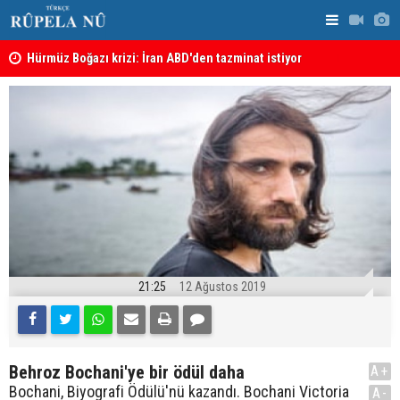
Hürmüz Boğazı krizi: İran ABD'den tazminat istiyor
Irkçı saldı
İran'dan Hürmüz'ün açılması için 6 maddelik şart
edildi
21:25
12 Ağustos 2019
Behroz Bochani'ye bir ödül daha
A+
Bochani, Biyografi Ödülü'nü kazandı. Bochani Victoria
A-