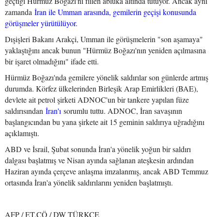
geçtiği Hürmüz Boğazı'nı fiilen abluka altında tutuyor. Ancak aynı
zamanda
İran ile Umman arasında, gemilerin geçişi konusunda
görüşmeler yürütülüyor.
Dışişleri Bakanı Arakçi, Umman ile görüşmelerin "son aşamaya"
yaklaştığını ancak bunun "Hürmüz Boğazı'nın yeniden açılmasına
bir işaret olmadığını" ifade etti.
Hürmüz Boğazı'nda gemilere yönelik saldırılar son günlerde artmış
durumda. Körfez ülkelerinden Birleşik Arap Emirlikleri (BAE),
devlete ait petrol şirketi ADNOC'un bir tankere yapılan füze
saldırısından
İran'ı
sorumlu tuttu. ADNOC, İran savaşının
başlangıcından bu yana şirkete ait 15 geminin saldırıya uğradığını
açıklamıştı.
ABD ve İsrail, Şubat sonunda İran'a yönelik yoğun bir saldırı
dalgası başlatmış ve Nisan ayında sağlanan ateşkesin ardından
Haziran ayında çerçeve anlaşma imzalanmış, ancak ABD Temmuz
ortasında İran'a yönelik saldırılarını yeniden başlatmıştı.
AFP / ET,CÖ / DW TÜRKÇE