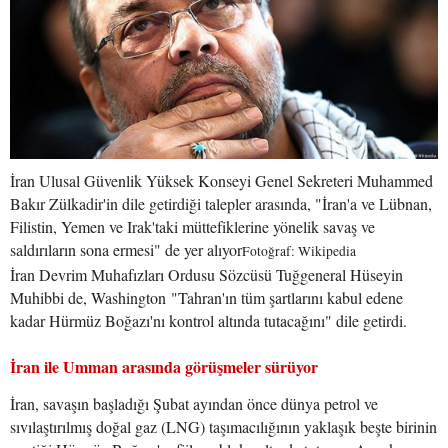
İran Ulusal Güvenlik Yüksek Konseyi Genel Sekreteri Muhammed
Bakır Zülkadir'in dile getirdiği talepler arasında, "İran'a ve Lübnan,
Filistin, Yemen ve Irak'taki müttefiklerine yönelik savaş ve
saldırıların sona ermesi" de yer alıyor
Fotoğraf: Wikipedia
İran Devrim Muhafızları Ordusu Sözcüsü Tuğgeneral Hüseyin
Muhibbi de, Washington "Tahran'ın tüm şartlarını kabul edene
kadar Hürmüz Boğazı'nı kontrol altında tutacağını" dile getirdi.
İran ile Umman arasında görüşmeler sürüyor
İran, savaşın başladığı Şubat ayından önce dünya petrol ve
sıvılaştırılmış doğal gaz (LNG) taşımacılığının yaklaşık beşte birinin