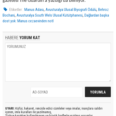
gazetesi The Guardin’a yazdığı da biliniyor.
,
,
Etiketler :
Manus Adası
Avusturalya Ulusal Biyografi Ödülü
Behroz
,
,
Bochani
Avusturalya South Wels Ulusal Kütütphanesi
Dağlardan başka
dost yok: Manus cezaevinden notl
HABERE
YORUM KAT
UYARI:
Küfür, hakaret, rencide edici cümleler veya imalar, inançlara saldırı
içeren, imla kuralları ile yazılmamış,
Türkçe karakter kullanılmayan ve büyük harflerle yazılmış yorumlar