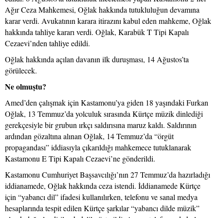
Ağır Ceza Mahkemesi, Oğlak hakkında tutukluluğun devamına
karar verdi. Avukatının karara itirazını kabul eden mahkeme, Oğlak
hakkında tahliye kararı verdi. Oğlak, Karabük T Tipi Kapalı
Cezaevi’nden tahliye edildi.
Oğlak hakkında açılan davanın ilk duruşması, 14 Ağustos’ta
görülecek.
Ne olmuştu?
Amed’den çalışmak için Kastamonu’ya giden 18 yaşındaki Furkan
Oğlak, 13 Temmuz’da yolculuk sırasında Kürtçe müzik dinlediği
gerekçesiyle bir grubun ırkçı saldırısına maruz kaldı. Saldırının
ardından gözaltına alınan Oğlak, 14 Temmuz’da “örgüt
propagandası” iddiasıyla çıkarıldığı mahkemece tutuklanarak
Kastamonu E Tipi Kapalı Cezaevi’ne gönderildi.
Kastamonu Cumhuriyet Başsavcılığı’nın 27 Temmuz’da hazırladığı
iddianamede, Oğlak hakkında ceza istendi. İddianamede Kürtçe
için “yabancı dil” ifadesi kullanılırken, telefonu ve sanal medya
hesaplarında tespit edilen Kürtçe şarkılar “yabancı dilde müzik”