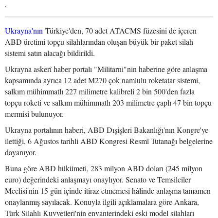
.
Ukrayna'nın
Türkiye'den, 70 adet ATACMS füzesini de içeren
ABD üretimi topçu silahlarından oluşan büyük bir paket silah
sistemi satın alacağı bildirildi.
Ukrayna askerî haber portalı "Militarni"nin haberine göre anlaşma
kapsamında ayrıca 12 adet M270 çok namlulu roketatar sistemi,
salkım mühimmatlı 227 milimetre kalibreli 2 bin 500'den fazla
topçu roketi ve salkım mühimmatlı 203 milimetre çaplı 47 bin topçu
mermisi bulunuyor.
Ukrayna portalının haberi, ABD Dışişleri Bakanlığı'nın Kongre'ye
ilettiği, 6 Ağustos tarihli ABD Kongresi Resmî Tutanağı belgelerine
dayanıyor.
Buna göre ABD hükümeti, 283 milyon ABD doları (245 milyon
euro) değerindeki anlaşmayı onaylıyor. Senato ve Temsilciler
Meclisi'nin 15 gün içinde itiraz etmemesi hâlinde anlaşma tamamen
onaylanmış sayılacak. Konuyla ilgili açıklamalara göre Ankara,
Türk Silahlı Kuvvetleri'nin envanterindeki eski model silahları