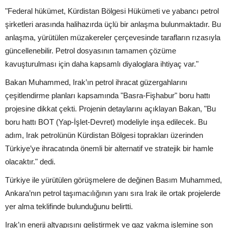
"Federal hükümet, Kürdistan Bölgesi Hükümeti ve yabancı petrol
şirketleri arasında halihazırda üçlü bir anlaşma bulunmaktadır. Bu
anlaşma, yürütülen müzakereler çerçevesinde tarafların rızasıyla
güncellenebilir. Petrol dosyasının tamamen çözüme
kavuşturulması için daha kapsamlı diyaloglara ihtiyaç var."
Bakan Muhammed, Irak’ın petrol ihracat güzergahlarını
çeşitlendirme planları kapsamında "Basra-Fişhabur" boru hattı
projesine dikkat çekti. Projenin detaylarını açıklayan Bakan, "Bu
boru hattı BOT (Yap-İşlet-Devret) modeliyle inşa edilecek. Bu
adım, Irak petrolünün Kürdistan Bölgesi toprakları üzerinden
Türkiye’ye ihracatında önemli bir alternatif ve stratejik bir hamle
olacaktır." dedi.
Türkiye ile yürütülen görüşmelere de değinen Basım Muhammed,
Ankara’nın petrol taşımacılığının yanı sıra Irak ile ortak projelerde
yer alma teklifinde bulunduğunu belirtti.
Irak’ın enerji altyapısını geliştirmek ve gaz yakma işlemine son