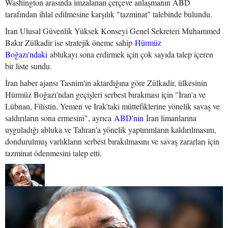
Washington arasında imzalanan çerçeve anlaşmanın ABD
tarafından ihlal edilmesine karşılık "tazminat" talebinde bulundu.
İran Ulusal Güvenlik Yüksek Konseyi Genel Sekreteri Muhammed
Bakır Zülkadir ise stratejik öneme sahip
Hürmüz
Boğazı'ndaki
ablukayı sona erdirmek için çok sayıda talep içeren
bir liste sundu.
İran haber ajansı Tasnim'in aktardığına göre Zülkadir, ülkesinin
Hürmüz Boğazı'ndan geçişleri serbest bırakması için "İran'a ve
Lübnan, Filistin, Yemen ve Irak'taki müttefiklerine yönelik savaş ve
saldırıların sona ermesini", ayrıca
ABD'nin
İran limanlarına
uyguladığı abluka ve Tahran'a yönelik yaptırımların kaldırılmasını,
dondurulmuş varlıkların serbest bırakılmasını ve savaş zararları için
tazminat ödenmesini talep etti.