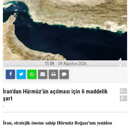
11:59
09 Ağustos 2026
İran'dan Hürmüz'ün açılması için 6 maddelik
A+
şart
A-
.
İran, stratejik öneme sahip Hürmüz Boğazı’nın yeniden