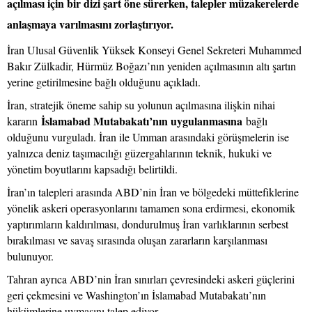
açılması için bir dizi şart öne sürerken, talepler müzakerelerde
anlaşmaya varılmasını zorlaştırıyor.
İran Ulusal Güvenlik Yüksek Konseyi Genel Sekreteri Muhammed
Bakır Zülkadir, Hürmüz Boğazı’nın yeniden açılmasının altı şartın
yerine getirilmesine bağlı olduğunu açıkladı.
İran, stratejik öneme sahip su yolunun açılmasına ilişkin nihai
İslamabad Mutabakatı’nın uygulanmasına
kararın
bağlı
olduğunu vurguladı. İran ile Umman arasındaki görüşmelerin ise
yalnızca deniz taşımacılığı güzergahlarının teknik, hukuki ve
yönetim boyutlarını kapsadığı belirtildi.
İran’ın talepleri arasında ABD’nin İran ve bölgedeki müttefiklerine
yönelik askeri operasyonlarını tamamen sona erdirmesi, ekonomik
yaptırımların kaldırılması, dondurulmuş İran varlıklarının serbest
bırakılması ve savaş sırasında oluşan zararların karşılanması
bulunuyor.
Tahran ayrıca ABD’nin İran sınırları çevresindeki askeri güçlerini
geri çekmesini ve Washington’ın İslamabad Mutabakatı’nın
hükümlerine uymasını talep ediyor.