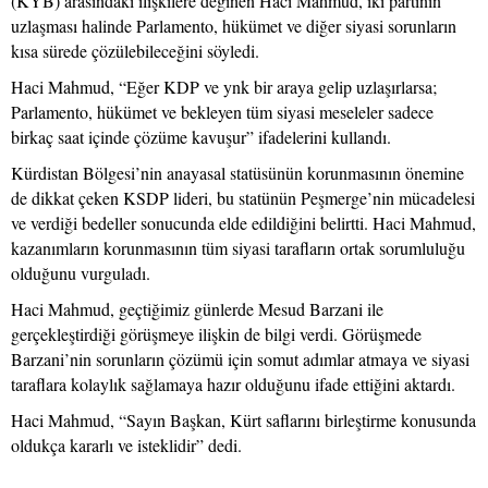
(KYB) arasındaki ilişkilere değinen Haci Mahmud, iki partinin
uzlaşması halinde Parlamento, hükümet ve diğer siyasi sorunların
kısa sürede çözülebileceğini söyledi.
Haci Mahmud, “Eğer KDP ve ynk bir araya gelip uzlaşırlarsa;
Parlamento, hükümet ve bekleyen tüm siyasi meseleler sadece
birkaç saat içinde çözüme kavuşur” ifadelerini kullandı.
Kürdistan Bölgesi’nin anayasal statüsünün korunmasının önemine
de dikkat çeken KSDP lideri, bu statünün Peşmerge’nin mücadelesi
ve verdiği bedeller sonucunda elde edildiğini belirtti. Haci Mahmud,
kazanımların korunmasının tüm siyasi tarafların ortak sorumluluğu
olduğunu vurguladı.
Haci Mahmud, geçtiğimiz günlerde Mesud Barzani ile
gerçekleştirdiği görüşmeye ilişkin de bilgi verdi. Görüşmede
Barzani’nin sorunların çözümü için somut adımlar atmaya ve siyasi
taraflara kolaylık sağlamaya hazır olduğunu ifade ettiğini aktardı.
Haci Mahmud, “Sayın Başkan, Kürt saflarını birleştirme konusunda
oldukça kararlı ve isteklidir” dedi.