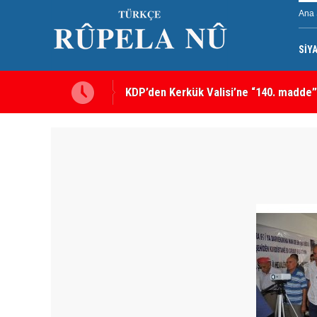
Ana 
SİY
Kerkük’te Kürt partilerden 7 maddelik o