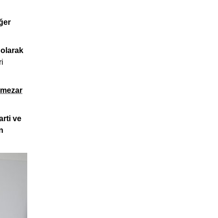
ğer
 olarak
ri
n mezar
arti ve
n