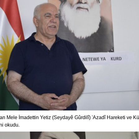
an Mele İmadettin Yetiz (Seydayê Gûrdilî) 'Azadî Hareketi ve Kü
ini okudu.