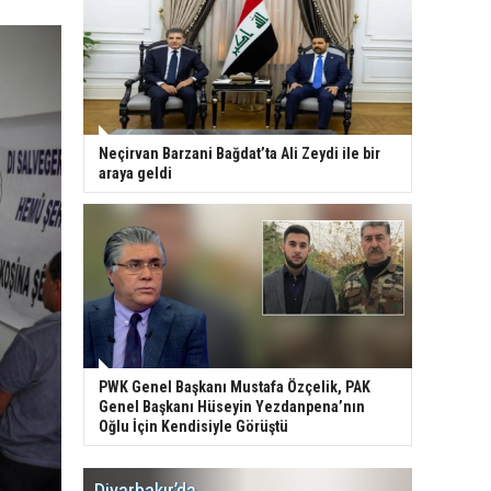
Neçirvan Barzani Bağdat’ta Ali Zeydi ile bir
araya geldi
PWK Genel Başkanı Mustafa Özçelik, PAK
Genel Başkanı Hüseyin Yezdanpena’nın
Oğlu İçin Kendisiyle Görüştü
Diyarbakır’da
WDR, Kü