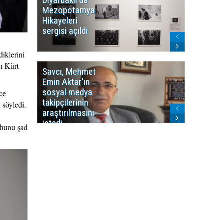
Mezopotamya
yayın y
Hikayeleri
Cosmo K
sergisi açıldı
program
sonlandı
iklerini
ı Kürt
Savcı, Mehmet
Kürdist
Emin Aktar'ın
Bölgesi 
sosyal medya
Washing
ce
takipçilerinin
Gündem
 söyledi.
araştırılmasını
ile ilişkil
istedi
uhunu şad