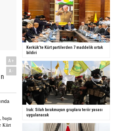
Kerkük’te Kürt partilerden 7 maddelik ortak
bildiri
A+
A-
in
nında
Irak: Silah bırakmayan gruplara terör yasası
uygulanacak
, başta
e Kürt