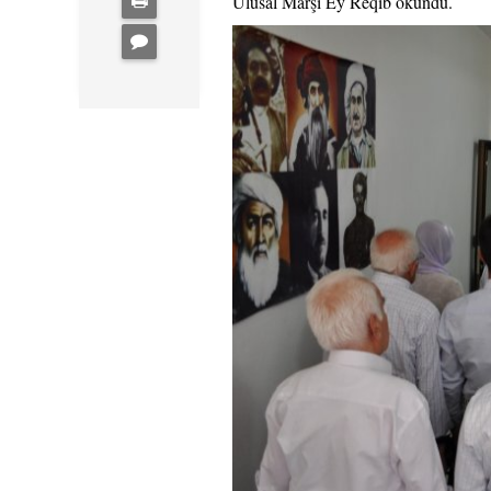
Ulusal Marşı Ey Reqîb okundu.