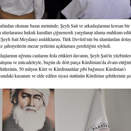
ndan okunan basın metninde; Şeyh Sait ve arkadaşlarının korsan bir
luslararası hukuk kuralları çiğnenerek yargılanıp idama mahkum edild
eyh Sait Meydanı) asıldıklarını, Türk Devleti'nin bu idamlardan dolay
 şahsiyetlerin mezar yerlerini açıklaması gerektiğini söyledi.
şlarının uğruna canlarını feda ettikleri davanın, Şeyh Şait'in yüzbinler
çalışma ve mücadeleyle, bugün de dört parça Kürdiistan'da dvam ettiğini
itlerinin, 50 milyon Kürt ve Kürdistanlılar gibi bağımsız Kürdistan'ı
sındaki kazanım ve elde edilen siyasi statünün Kürdistan şehitlerinin ş