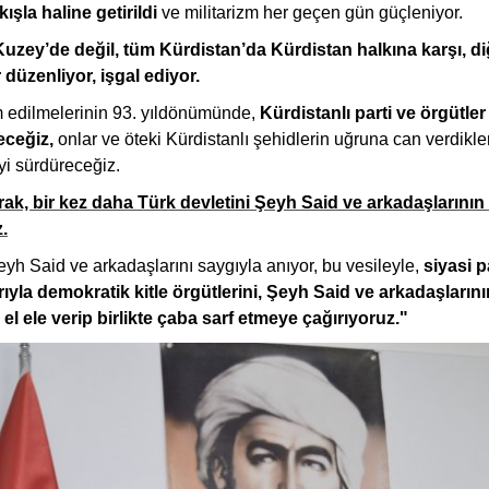
şla haline getirildi
ve militarizm her geçen gün güçleniyor.
uzey’de değil, tüm Kürdistan’da Kürdistan halkına karşı, di
r düzenliyor, işgal ediyor.
m edilmelerinin 93. yıldönümünde,
Kürdistanlı parti ve örgütler
yeceğiz,
onlar ve öteki Kürdistanlı şehidlerin uğruna can verdikle
i sürdüreceğiz.
arak, bir kez daha Türk devletini Şeyh Said ve arkadaşlarını
.
eyh Said ve arkadaşlarını saygıyla anıyor, bu vesileyle,
siyasi p
arıyla demokratik kitle örgütlerini, Şeyh Said ve arkadaşlarını
 el ele verip birlikte çaba sarf etmeye çağırıyoruz."