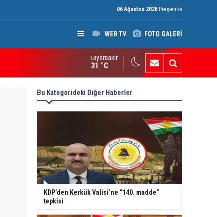
06 Ağustos 2026
Perşembe
WEB TV
FOTO GALERİ
Diyarbakır
ak: Silah bırakmayan gruplara terör yasası uygulanacak
31 °C
Bu Kategorideki Diğer Haberler
KDP’den Kerkük Valisi’ne “140. madde”
tepkisi