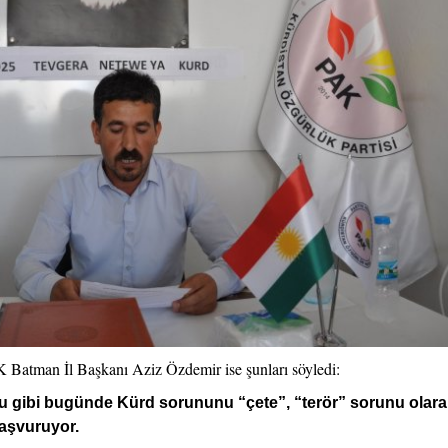
AK Batman İl Başkanı Aziz Özdemir ise şunları söyledi:
uğu gibi bugünde Kürd sorununu “çete”, “terör” sorunu olar
başvuruyor.