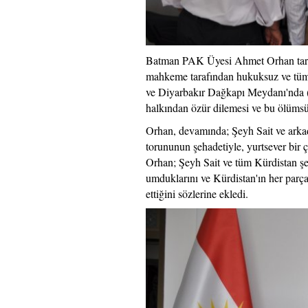
Batman PAK Üyesi Ahmet Orhan tarafı
mahkeme tarafından hukuksuz ve tüm u
ve Diyarbakır Dağkapı Meydanı'nda (Ş
halkından özür dilemesi ve bu ölümsüz
Orhan, devamında; Şeyh Sait ve arkada
torununun şehadetiyle, yurtsever bir 
Orhan; Şeyh Sait ve tüm Kürdistan şeh
umduklarını ve Kürdistan'ın her parça
ettiğini sözlerine ekledi.