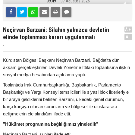
09:49
07 Ağustos 2026
Neçirvan Barzani: Silahın yalnızca devletin
A+
elinde toplanması kararı uygulanmalı
A-
.
Kürdistan Bölgesi Başkanı Neçirvan Barzani, Bağdat'ta dün
akşam gerçekleştirilen Devleti Yönetme İttifakı toplantısına ilişkin
sosyal medya hesabından açıklama yaptı.
Toplantıda Irak Cumhurbaşkanlığı, Başbakanlık, Parlamento
Başkanlığı ve Yargı Konseyi temsilcileri ile siyasi blok liderleriyle
bir araya geldiklerini belirten Barzani, ülkedeki genel durumun,
karşı karşıya olunan sorunların ve bölgesel ile uluslararası
gelişmelerin ele alındığını ifade etti.
"Hükümet programına bağlılığımızı yineledik"
Neçirvan Barzani, şunları ifade etti: