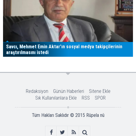
Savcı, Mehmet Emin Aktar'ın sosyal medya takipçilerinin
araştırılmasını istedi
Redaksiyon
Günün Haberleri
Sitene Ekle
Sık Kullanılanlara Ekle
RSS
SPOR
Tüm Hakları Saklıdır © 2015
Rûpela nû