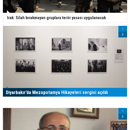
Irak: Silah bırakmayan gruplara terör yasası uygulanacak
Diyarbakır’da Mezopotamya Hikayeleri sergisi açıldı