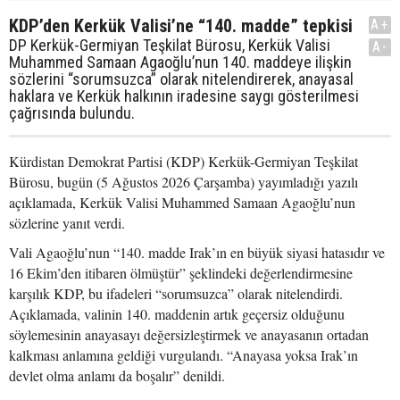
KDP’den Kerkük Valisi’ne “140. madde” tepkisi
A+
DP Kerkük-Germiyan Teşkilat Bürosu, Kerkük Valisi
A-
Muhammed Samaan Agaoğlu’nun 140. maddeye ilişkin
sözlerini “sorumsuzca” olarak nitelendirerek, anayasal
haklara ve Kerkük halkının iradesine saygı gösterilmesi
çağrısında bulundu.
Kürdistan Demokrat Partisi (KDP) Kerkük-Germiyan Teşkilat
Bürosu, bugün (5 Ağustos 2026 Çarşamba) yayımladığı yazılı
açıklamada, Kerkük Valisi Muhammed Samaan Agaoğlu’nun
sözlerine yanıt verdi.
Vali Agaoğlu’nun “140. madde Irak’ın en büyük siyasi hatasıdır ve
16 Ekim’den itibaren ölmüştür” şeklindeki değerlendirmesine
karşılık KDP, bu ifadeleri “sorumsuzca” olarak nitelendirdi.
Açıklamada, valinin 140. maddenin artık geçersiz olduğunu
söylemesinin anayasayı değersizleştirmek ve anayasanın ortadan
kalkması anlamına geldiği vurgulandı. “Anayasa yoksa Irak’ın
devlet olma anlamı da boşalır” denildi.