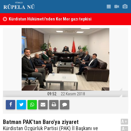
Kürdistan Hükümeti'nden Kor Mor gazı tepkisi
KDP’den Ke
09:52
22 Kasım 2018
Batman PAK'tan Baro'ya ziyaret
A+
Kürdistan Özgürlük Partisi (PAK) İl Başkanı ve
A-