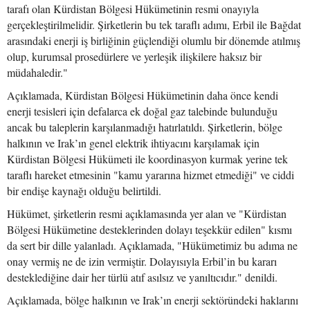
tarafı olan Kürdistan Bölgesi Hükümetinin resmi onayıyla
gerçekleştirilmelidir. Şirketlerin bu tek taraflı adımı, Erbil ile Bağdat
arasındaki enerji iş birliğinin güçlendiği olumlu bir dönemde atılmış
olup, kurumsal prosedürlere ve yerleşik ilişkilere haksız bir
müdahaledir."
Açıklamada, Kürdistan Bölgesi Hükümetinin daha önce kendi
enerji tesisleri için defalarca ek doğal gaz talebinde bulunduğu
ancak bu taleplerin karşılanmadığı hatırlatıldı. Şirketlerin, bölge
halkının ve Irak’ın genel elektrik ihtiyacını karşılamak için
Kürdistan Bölgesi Hükümeti ile koordinasyon kurmak yerine tek
taraflı hareket etmesinin "kamu yararına hizmet etmediği" ve ciddi
bir endişe kaynağı olduğu belirtildi.
Hükümet, şirketlerin resmi açıklamasında yer alan ve "Kürdistan
Bölgesi Hükümetine desteklerinden dolayı teşekkür edilen" kısmı
da sert bir dille yalanladı. Açıklamada, "Hükümetimiz bu adıma ne
onay vermiş ne de izin vermiştir. Dolayısıyla Erbil’in bu kararı
desteklediğine dair her türlü atıf asılsız ve yanıltıcıdır." denildi.
Açıklamada, bölge halkının ve Irak’ın enerji sektöründeki haklarını