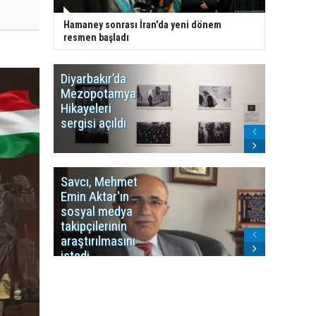
Hamaney sonrası İran'da yeni dönem
resmen başladı
Diyarbakır’da
WDR, Kü
Mezopotamya
yayın y
Hikayeleri
Cosmo K
sergisi açıldı
program
sonlandı
Savcı, Mehmet
Kürdist
Emin Aktar'ın
Bölgesi 
sosyal medya
Washing
takipçilerinin
Gündem
araştırılmasını
ile ilişkil
istedi