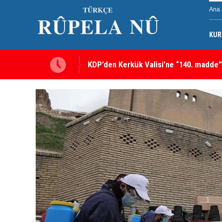
Ana 
KUR
KDP’den Kerkük Valisi’ne “140. madde”
Kerkük’te Kürt partilerden 7 maddelik o