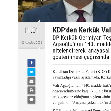
KDP’den Kerkük Val
11:01
DP Kerkük-Germiyan Te
Agaoğlu’nun 140. maddey
06 Ağustos 2026
nitelendirerek, anayasal
gösterilmesi çağrısında
Kürdistan Demokrat Partisi (KDP) K
yayımladığı yazılı açıklamada, Kerk
Vali Agaoğlu’nun “140. madde Irak’ın
değerlendirmesine karşılık KDP, bu i
artık geçersiz olduğunu söylemesinin
vurgulandı. “Anayasa yoksa Irak’ın de
KDP ayrıca, Muhammed Samaan’ın Kerk