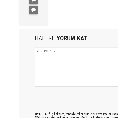
HABERE
YORUM KAT
UYARI:
Küfür, hakaret, rencide edici cümleler veya imalar, inanç
Türkçe karakter kullanılmayan ve büyük harflerle yazılmış yo