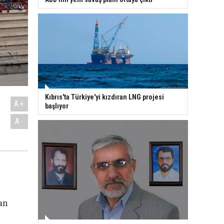
Kıbrıs'ta Türkiye'yi kızdıran LNG projesi
A+
başlıyor
A-
dan