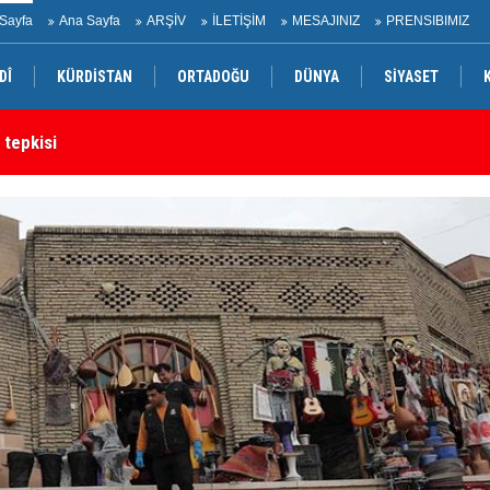
Sayfa
Ana Sayfa
ARŞİV
İLETİŞİM
MESAJINIZ
PRENSIBIMIZ
DÎ
KÜRDİSTAN
ORTADOĞU
DÜNYA
SİYASET
 tepkisi
Ir
rtak bildiri