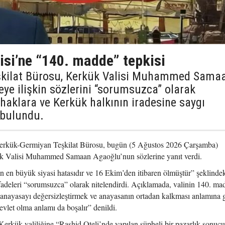
isi’ne “140. madde” tepkisi
şkilat Bürosu, Kerkük Valisi Muhammed Sama
e ilişkin sözlerini “sorumsuzca” olarak
 haklara ve Kerkük halkının iradesine saygı
 bulundu.
erkük-Germiyan Teşkilat Bürosu, bugün (5 Ağustos 2026 Çarşamba)
ük Valisi Muhammed Samaan Agaoğlu’nun sözlerine yanıt verdi.
 en büyük siyasi hatasıdır ve 16 Ekim’den itibaren ölmüştür” şeklinde
fadeleri “sorumsuzca” olarak nitelendirdi. Açıklamada, valinin 140. ma
 anayasayı değersizleştirmek ve anayasanın ortadan kalkması anlamına g
vlet olma anlamı da boşalır” denildi.
ük valiliğine “Rashid Oteli’nde yapılan şüpheli bir pazarlık sonuc