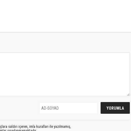
lara saldırı içeren, imla kuralları ile yazılmamış,
rumlar onaylanmamaktadır.