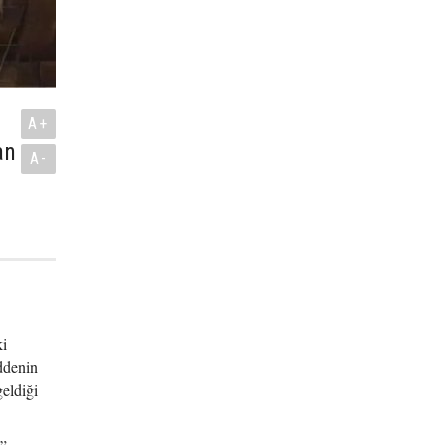
A+
an
A-
ki
ddenin
eldiği
u”