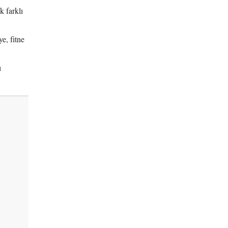
k farklı
e, fitne
ı