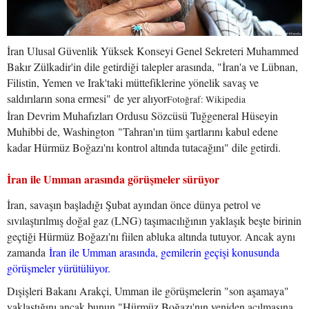
İran Ulusal Güvenlik Yüksek Konseyi Genel Sekreteri Muhammed
Bakır Zülkadir'in dile getirdiği talepler arasında, "İran'a ve Lübnan,
Filistin, Yemen ve Irak'taki müttefiklerine yönelik savaş ve
saldırıların sona ermesi" de yer alıyor
Fotoğraf: Wikipedia
İran Devrim Muhafızları Ordusu Sözcüsü Tuğgeneral Hüseyin
Muhibbi de, Washington "Tahran'ın tüm şartlarını kabul edene
kadar Hürmüz Boğazı'nı kontrol altında tutacağını" dile getirdi.
İran ile Umman arasında görüşmeler sürüyor
İran, savaşın başladığı Şubat ayından önce dünya petrol ve
sıvılaştırılmış doğal gaz (LNG) taşımacılığının yaklaşık beşte birinin
geçtiği Hürmüz Boğazı'nı fiilen abluka altında tutuyor. Ancak aynı
zamanda
İran ile Umman arasında, gemilerin geçişi konusunda
görüşmeler yürütülüyor.
Dışişleri Bakanı Arakçi, Umman ile görüşmelerin "son aşamaya"
yaklaştığını ancak bunun "Hürmüz Boğazı'nın yeniden açılmasına