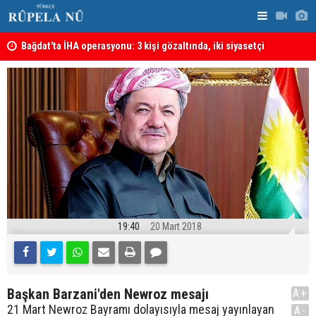
lmeli
Bağdat'ta İHA operasyonu: 3 kişi gözaltında, iki siyasetçi
Almanya'da 
hakkında tutuklama kararı
19:40
20 Mart 2018
Başkan Barzani'den Newroz mesajı
A+
21 Mart Newroz Bayramı dolayısıyla mesaj yayınlayan
A-