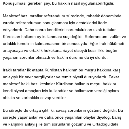
Konuşulması gereken şey, bu hakkın nasıl uygulanabilirliğidir.
Maalesef bazı taraflar referandum sürecinde, rahatlık döneminde
ısrarla referandumun sonuçlanması için desteklerini ifade
ediyorlardı. Daha sonra kendilerini sorumluluktan uzak tuttular.
Kürdistan halkının oy kullanması suç değildi. Referandum, zulüm ve
ortaklık temelinin kalmamasının bir sonucuydu. Eğer Irak hükümeti
anayasaya ve ortaklık hukukuna riayet etseydi kesinlikle bugün
yaşanan sorunlar olmazdı ve Irak’ın durumu da iyi olurdu.
Iraklı taraflar ilk etapta Kürdistan halkının bu meşru hakkına karşı
anlayışlı bir tavır sergiliyorlar ve temiz niyetli duruyorlardı. Fakat
maalesef Iraklı bazı kesimler Kürdistan halkının meşru hakkını
kendi siyasi amaçları için kullandılar ve halkımızın verdiği oylara
abluka ve zorbalıkla cevap verdiler.
Bu süreçte de ortaya çıktı ki, savaş sorunların çözümü değildir. Bu
süreçte yaşananlar ve daha önce yaşanılan olaylar diyalog, barış
ve karşılıklı anlayış ile tüm sorunların çözümü ve Ortadoğu’daki