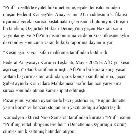
"Prüf", özellikle eyalet hükümetlerine, eyalet temsilcilerinden
oluşan Federal Konsey'de, Anayasa'nın 21. maddesinin 2. fıkrası
uyarınca gerekli süreci başlatmaları çağrısında bulunuyor. Girişim
bu talebini, Özgürlük Hakları Derneği'nin geçen Haziran sonu
yayımladığı ve AfD'nin insan onuruna ve demokrasi ilkesine aykırı
davrandığı sonucuna varan hukuki raporuna dayandırıyor.
"Kesin aşırı sağcı" sıfatı mahkeme tarafından kaldırıldı
Federal Anayasayı Koruma Teşkilatı, Mayıs 2025'te AfD'yi "kesin
aşırı sağcı" olarak sınıflandırmıştı. AfD'nin bu karara karşı yasal
yollara başvurmasının ardından, söz konusu sınıflandırma, geçen
Şubat ayında Köln İdare Mahkemesi tarafından acil yargılama
süreci sonunda alınan kararla iptal edilmişti.
Pazar günü yapılan eylemlerde bazı göstericiler, "Bugün denetle -
yarını koru" ve benzeri sloganların yazılı olduğu afişleri taşıdı.
Komedyen-aktivist Nico Semsrott tarafından kurulan "Prüf", ismini
"Prüfung rettet übrigens Freiheit" (Denetleme Özgürlüğü Korur)
cümlesinin kısaltılmış hâlinden alıyor.