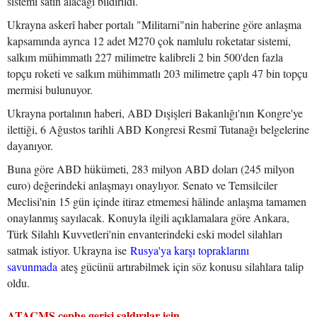
sistemi satın alacağı bildirildi.
Ukrayna askerî haber portalı "Militarni"nin haberine göre anlaşma
kapsamında ayrıca 12 adet M270 çok namlulu roketatar sistemi,
salkım mühimmatlı 227 milimetre kalibreli 2 bin 500'den fazla
topçu roketi ve salkım mühimmatlı 203 milimetre çaplı 47 bin topçu
mermisi bulunuyor.
Ukrayna portalının haberi, ABD Dışişleri Bakanlığı'nın Kongre'ye
ilettiği, 6 Ağustos tarihli ABD Kongresi Resmî Tutanağı belgelerine
dayanıyor.
Buna göre ABD hükümeti, 283 milyon ABD doları (245 milyon
euro) değerindeki anlaşmayı onaylıyor. Senato ve Temsilciler
Meclisi'nin 15 gün içinde itiraz etmemesi hâlinde anlaşma tamamen
onaylanmış sayılacak. Konuyla ilgili açıklamalara göre Ankara,
Türk Silahlı Kuvvetleri'nin envanterindeki eski model silahları
satmak istiyor. Ukrayna ise
Rusya'ya karşı topraklarını
savunmada
ateş gücünü artırabilmek için söz konusu silahlara talip
oldu.
ATACMS cephe gerisi saldırılar için