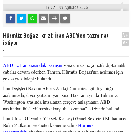
18:07
09 Ağustos 2026
Hürmüz Boğazı krizi: İran ABD'den tazminat
A+
istiyor
A-
.
ABD ile İran arasındaki savaşın
sona ermesine yönelik diplomatik
çabalar devam ederken Tahran, Hürmüz Boğazı'nın açılması için
çok sayıda talepte bulundu.
İran Dışişleri Bakanı Abbas Arakçi Cumartesi günü yaptığı
açıklamada, diğer şartların yanı sıra, Haziran ayında Tahran ve
Washington arasında imzalanan çerçeve anlaşmanın ABD
tarafından ihlal edilmesine karşılık "tazminat" talebinde bulundu.
İran Ulusal Güvenlik Yüksek Konseyi Genel Sekreteri Muhammed
Bakır Zülkadir ise stratejik öneme sahip
Hürmüz
Boğazı'ndaki
ablukayı sona erdirmek için çok sayıda talep içeren