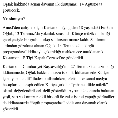
Oğlak hakkında açılan davanın ilk duruşması, 14 Ağustos’ta
görülecek.
Ne olmuştu?
Amed’den çalışmak için Kastamonu’ya giden 18 yaşındaki Furkan
Oğlak, 13 Temmuz’da yolculuk sırasında Kürtçe müzik dinlediği
gerekçesiyle bir grubun ırkçı saldırısına maruz kaldı. Saldırının
ardından gözaltına alınan Oğlak, 14 Temmuz’da “örgüt
propagandası” iddiasıyla çıkarıldığı mahkemece tutuklanarak
Kastamonu E Tipi Kapalı Cezaevi’ne gönderildi.
Kastamonu Cumhuriyet Başsavcılığı’nın 27 Temmuz’da hazırladığı
iddianamede, Oğlak hakkında ceza istendi. İddianamede Kürtçe
için “yabancı dil” ifadesi kullanılırken, telefonu ve sanal medya
hesaplarında tespit edilen Kürtçe şarkılar “yabancı dilde müzik”
olarak değerlendirilerek delil gösterildi. Ayrıca telefonunda bulunan
yeşil, sarı ve kırmızı renkli bir örtü ile zafer işareti yaptığı görüntüler
de iddianamede “örgüt propagandası” iddiasına dayanak olarak
gösterildi.