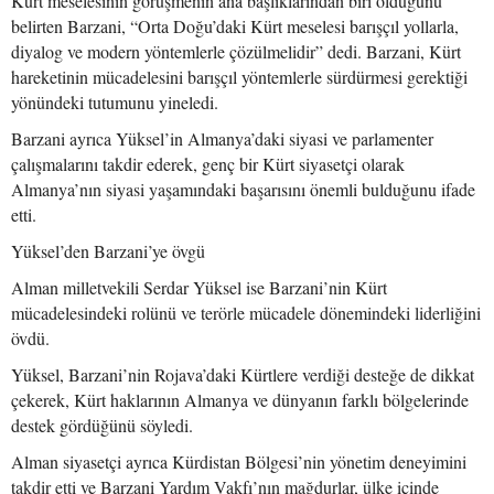
Kürt meselesinin görüşmenin ana başlıklarından biri olduğunu
belirten Barzani, “Orta Doğu’daki Kürt meselesi barışçıl yollarla,
diyalog ve modern yöntemlerle çözülmelidir” dedi. Barzani, Kürt
hareketinin mücadelesini barışçıl yöntemlerle sürdürmesi gerektiği
yönündeki tutumunu yineledi.
Barzani ayrıca Yüksel’in Almanya’daki siyasi ve parlamenter
çalışmalarını takdir ederek, genç bir Kürt siyasetçi olarak
Almanya’nın siyasi yaşamındaki başarısını önemli bulduğunu ifade
etti.
Yüksel’den Barzani’ye övgü
Alman milletvekili Serdar Yüksel ise Barzani’nin Kürt
mücadelesindeki rolünü ve terörle mücadele dönemindeki liderliğini
övdü.
Yüksel, Barzani’nin Rojava’daki Kürtlere verdiği desteğe de dikkat
çekerek, Kürt haklarının Almanya ve dünyanın farklı bölgelerinde
destek gördüğünü söyledi.
Alman siyasetçi ayrıca Kürdistan Bölgesi’nin yönetim deneyimini
takdir etti ve Barzani Yardım Vakfı’nın mağdurlar, ülke içinde