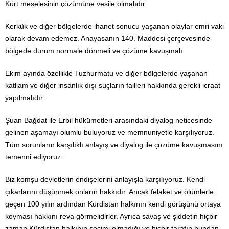
Kürt meselesinin çözümüne vesile olmalıdır.
Kerkük ve diğer bölgelerde ihanet sonucu yaşanan olaylar emri vaki
olarak devam edemez. Anayasanın 140. Maddesi çerçevesinde
bölgede durum normale dönmeli ve çözüme kavuşmalı.
Ekim ayında özellikle Tuzhurmatu ve diğer bölgelerde yaşanan
katliam ve diğer insanlık dışı suçların failleri hakkında gerekli icraat
yapılmalıdır.
Şuan Bağdat ile Erbil hükümetleri arasındaki diyalog neticesinde
gelinen aşamayı olumlu buluyoruz ve memnuniyetle karşılıyoruz.
Tüm sorunların karşılıklı anlayış ve diyalog ile çözüme kavuşmasını
temenni ediyoruz.
Biz komşu devletlerin endişelerini anlayışla karşılıyoruz. Kendi
çıkarlarını düşünmek onların hakkıdır. Ancak felaket ve ölümlerle
geçen 100 yılın ardından Kürdistan halkının kendi görüşünü ortaya
koyması hakkını reva görmelidirler. Ayrıca savaş ve şiddetin hiçbir
zaman Kürdistan halkının seçimi olmadığı ve hiçbir tarafın bundan