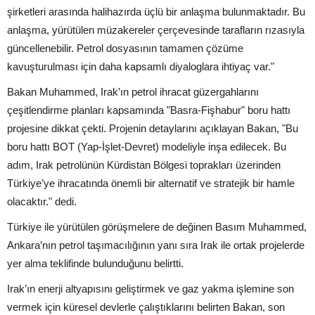
şirketleri arasında halihazırda üçlü bir anlaşma bulunmaktadır. Bu
anlaşma, yürütülen müzakereler çerçevesinde tarafların rızasıyla
güncellenebilir. Petrol dosyasının tamamen çözüme
kavuşturulması için daha kapsamlı diyaloglara ihtiyaç var."
Bakan Muhammed, Irak’ın petrol ihracat güzergahlarını
çeşitlendirme planları kapsamında "Basra-Fişhabur" boru hattı
projesine dikkat çekti. Projenin detaylarını açıklayan Bakan, "Bu
boru hattı BOT (Yap-İşlet-Devret) modeliyle inşa edilecek. Bu
adım, Irak petrolünün Kürdistan Bölgesi toprakları üzerinden
Türkiye’ye ihracatında önemli bir alternatif ve stratejik bir hamle
olacaktır." dedi.
Türkiye ile yürütülen görüşmelere de değinen Basım Muhammed,
Ankara’nın petrol taşımacılığının yanı sıra Irak ile ortak projelerde
yer alma teklifinde bulunduğunu belirtti.
Irak’ın enerji altyapısını geliştirmek ve gaz yakma işlemine son
vermek için küresel devlerle çalıştıklarını belirten Bakan, son