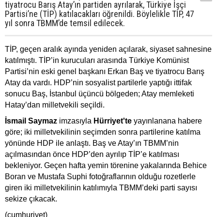
tiyatrocu Barış Atay’ın partiden ayrılarak, Türkiye İşçi
Partisi’ne (TİP) katılacakları öğrenildi. Böylelikle TİP, 47
yıl sonra TBMM’de temsil edilecek.
TİP, geçen aralık ayında yeniden açılarak, siyaset sahnesine
katılmıştı. TİP’in kurucuları arasında Türkiye Komünist
Partisi’nin eski genel başkanı
Erkan Baş
ve tiyatrocu
Barış
Atay
da vardı. HDP’nin sosyalist partilerle yaptığı ittifak
sonucu Baş, İstanbul üçüncü bölgeden; Atay memleketi
Hatay’dan milletvekili seçildi.
İsmail Saymaz
imzasıyla
Hürriyet'te
yayınlanana habere
göre; iki milletvekilinin seçimden sonra partilerine katılma
yönünde
HDP
ile anlaştı. Baş ve Atay’ın TBMM’nin
açılmasından önce HDP’den ayrılıp TİP’e katılması
bekleniyor. Geçen hafta yemin törenine yakalarında Behice
Boran ve Mustafa Suphi fotoğraflarının olduğu rozetlerle
giren iki milletvekilinin katılımıyla TBMM’deki parti sayısı
sekize çıkacak.
(cumhuriyet)