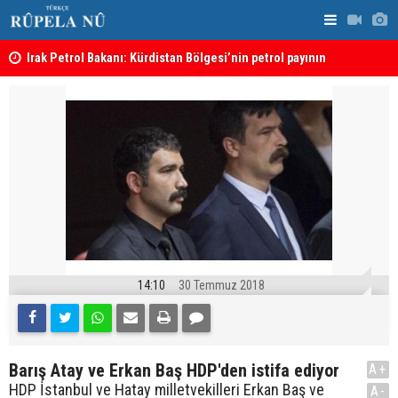
Irak Petrol Bakanı: Kürdistan Bölgesi’nin petrol payının
“Safları ne
artırılmasının önünde bir engel yok
Süleymaniye’de Komele karargahına saldırı
sonuçlar d
14:10
30 Temmuz 2018
Barış Atay ve Erkan Baş HDP'den istifa ediyor
A+
HDP İstanbul ve Hatay milletvekilleri Erkan Baş ve
A-