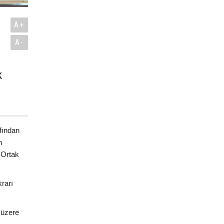
A+
A-
k
.
fından
n
 Ortak
rarı
 üzere