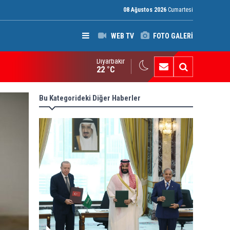
08 Ağustos 2026
Cumartesi
WEB TV
FOTO GALERİ
Diyarbakır
di Amiri'den silahlı gruplara çağrı: Suudi Arabistan ve ABD'nin sal
22 °C
Bu Kategorideki Diğer Haberler