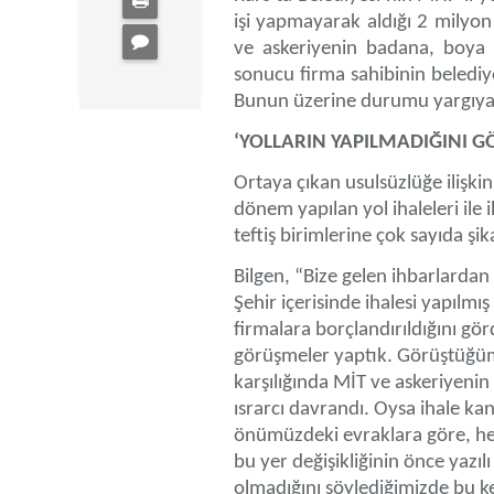
işi yapmayarak aldığı 2 milyon 2
ve askeriyenin badana, boya ve
sonucu firma sahibinin belediye 
Bunun üzerine durumu yargıya t
‘YOLLARIN YAPILMADIĞINI G
Ortaya çıkan usulsüzlüğe ilişk
dönem yapılan yol ihaleleri ile 
teftiş birimlerine çok sayıda ş
Bilgen, “Bize gelen ihbarlarda
Şehir içerisinde ihalesi yapılmı
firmalara borçlandırıldığını gör
görüşmeler yaptık. Görüştüğümü
karşılığında MİT ve askeriyenin 
ısrarcı davrandı. Oysa ihale kanu
önümüzdeki evraklara göre, herh
bu yer değişikliğinin önce yazıl
olmadığını söylediğimizde bu kez