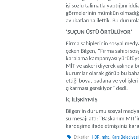
işi sözlü talimatla yaptığını idd
görmelerinin mümkün olmadığını
avukatlarına ilettik. Bu durumla 
‘SUÇUN ÜSTÜ ÖRTÜLÜYOR’
Firma sahiplerinin sosyal med
çeken Bilgen, “Firma sahibi sos
karalama kampanyası yürütüyorla
MİT ve askeri diyerek aslında b
kurumlar olarak görüp bu bahane
ettiği boya, badana ve yol işle
çıkarması gerekiyor” dedi.
İÇ İLİŞKİYMİŞ
Bilgen’in durumu sosyal medya h
şu mesajı attı: "Başkanım MİT’
kardeşime ifade etmişsiniz karar 
,
,
Etiketler :
HDP
mhp
Kars Belediyesi