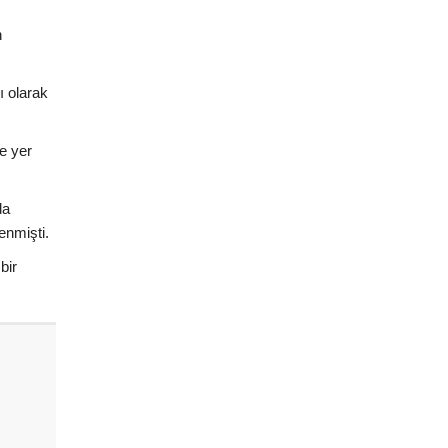
n
ı olarak
de yer
da
enmişti.
bir