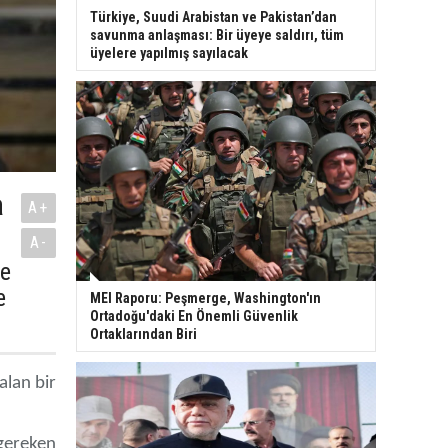
Türkiye, Suudi Arabistan ve Pakistan’dan
savunma anlaşması: Bir üyeye saldırı, tüm
üyelere yapılmış sayılacak
a
A+
A-
ye
e
MEI Raporu: Peşmerge, Washington'ın
Ortadoğu'daki En Önemli Güvenlik
Ortaklarından Biri
alan bir
 gereken