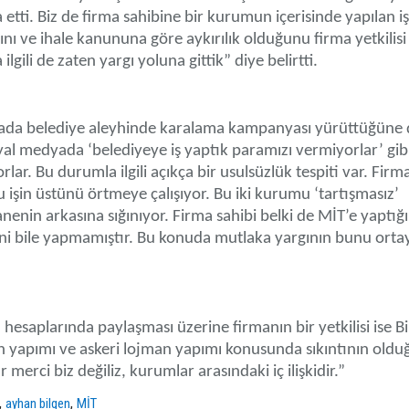
ia etti. Biz de firma sahibine bir kurumun içerisinde yapılan iş
 ve ihale kanununa göre aykırılık olduğunu firma yetkilisi
ilgili de zaten yargı yoluna gittik” diye belirtti.
yada belediye aleyhinde karalama kampanyası yürüttüğüne 
yal medyada ‘belediyeye iş yaptık paramızı vermiyorlar’ gibi
r. Bu durumla ilgili açıkça bir usulsüzlük tespiti var. Firma
u işin üstünü örtmeye çalışıyor. Bu iki kurumu ‘tartışmasız’
nin arkasına sığınıyor. Firma sahibi belki de MİT’e yaptığı
rini bile yapmamıştır. Bu konuda mutlaka yargının bunu orta
esaplarında paylaşması üzerine firmanın bir yetkilisi ise Bi
in yapımı ve askeri lojman yapımı konusunda sıkıntının old
merci biz değiliz, kurumlar arasındaki iç ilişkidir.”
,
,
ayhan bilgen
MİT