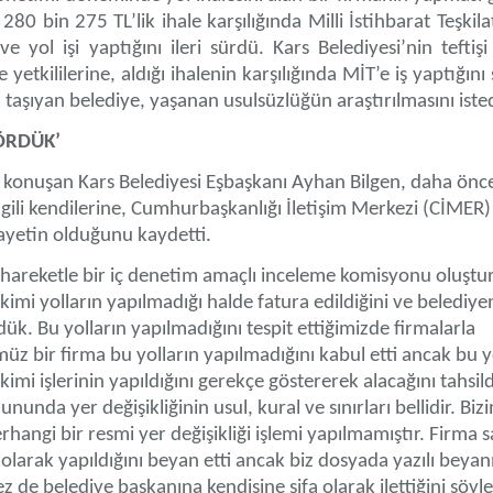
80 bin 275 TL’lik ihale karşılığında Milli İstihbarat Teşkila
 yol işi yaptığını ileri sürdü. Kars Belediyesi’nin teftiş
yetkililerine, aldığı ihalenin karşılığında MİT’e iş yaptığını 
aşıyan belediye, yaşanan usulsüzlüğün araştırılmasını iste
ÖRDÜK’
in konuşan Kars Belediyesi Eşbaşkanı Ayhan Bilgen, daha önc
ilgili kendilerine, Cumhurbaşkanlığı İletişim Merkezi (CİMER) v
ikayetin olduğunu kaydetti.
n hareketle bir iç denetim amaçlı inceleme komisyonu oluştu
ş kimi yolların yapılmadığı halde fatura edildiğini ve belediye
dük. Bu yolların yapılmadığını tespit ettiğimizde firmalarla
z bir firma bu yolların yapılmadığını kabul etti ancak bu y
kimi işlerinin yapıldığını gerekçe göstererek alacağını tahsil
nunda yer değişikliğinin usul, kural ve sınırları bellidir. Biz
angi bir resmi yer değişikliği işlemi yapılmamıştır. Firma s
ı olarak yapıldığını beyan etti ancak biz dosyada yazılı beyan
 de belediye başkanına kendisine şifa olarak ilettiğini söyle