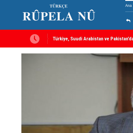
Ana 
Türkiye, Suudi Arabistan ve Pakistan’d
sayılacak
MEI Raporu: Peşmerge, Washington'ın O