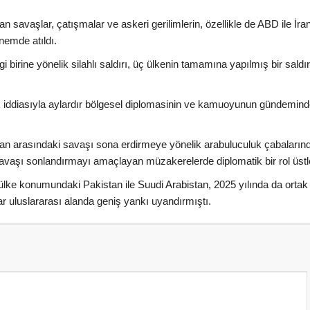
tan savaşlar, çatışmalar ve askeri gerilimlerin, özellikle de ABD ile İra
nemde atıldı.
irine yönelik silahlı saldırı, üç ülkenin tamamına yapılmış bir saldır
tifak iddiasıyla aylardır bölgesel diplomasinin ve kamuoyunun gündemin
İran arasındaki savaşı sona erdirmeye yönelik arabuluculuk çabaların
vaşı sonlandırmayı amaçlayan müzakerelerde diplomatik bir rol üstl
lke konumundaki Pakistan ile Suudi Arabistan, 2025 yılında da ortak 
 uluslararası alanda geniş yankı uyandırmıştı.