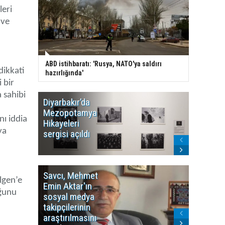
leri
 ve
ABD istihbaratı: 'Rusya, NATO'ya saldırı
dikkati
hazırlığında'
 bir
 sahibi
Diyarbakır’da
WDR, Kü
Mezopotamya
yayın y
nı iddia
Hikayeleri
Cosmo K
ya
sergisi açıldı
program
sonlandı
Savcı, Mehmet
Kürdist
lgen’e
Emin Aktar'ın
Bölgesi 
uğunu
sosyal medya
Washing
takipçilerinin
Gündem
araştırılmasını
ile ilişkil