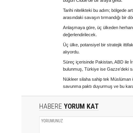
bugün Cidde'de bir araya geldi.
Tarihi nitelikteki bu adım; bölgede ar
arasındaki savaşın tırmandığı bir dö
Anlaşmaya göre, üç ülkeden herhangi b
değerlendirilecek.
Üç ülke, potansiyel bir stratejik it
alıyordu.
Süreç içerisinde Pakistan, ABD ile 
bulunmuş, Türkiye ise Gazze'deki sa
Nükleer silaha sahip tek Müslüman ü
savunma paktı duyurmuş ve bu karar
HABERE
YORUM KAT