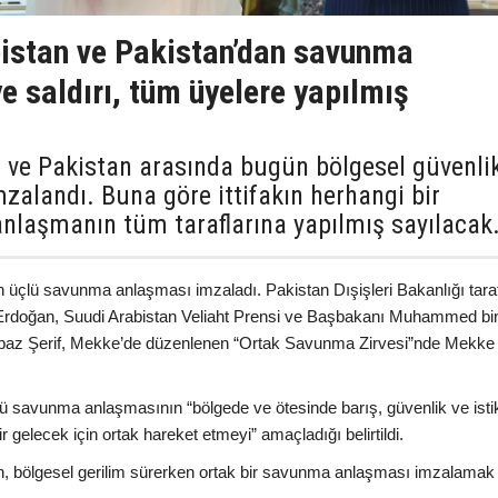
bistan ve Pakistan’dan savunma
e saldırı, tüm üyelere yapılmış
n ve Pakistan arasında bugün bölgesel güvenli
zalandı. Buna göre ittifakın herhangi bir
 anlaşmanın tüm taraflarına yapılmış sayılacak
n üçlü savunma anlaşması imzaladı. Pakistan Dışişleri Bakanlığı tara
Erdoğan, Suudi Arabistan Veliaht Prensi ve Başbakanı Muhammed bi
baz Şerif, Mekke’de düzenlenen “Ortak Savunma Zirvesi”nde Mekke
ü savunma anlaşmasının “bölgede ve ötesinde barış, güvenlik ve istik
r gelecek için ortak hareket etmeyi” amaçladığı belirtildi.
an, bölgesel gerilim sürerken ortak bir savunma anlaşması imzalamak