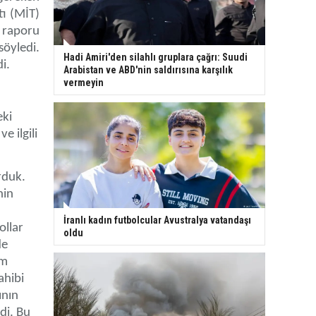
tı (MİT)
i raporu
söyledi.
Hadi Amiri'den silahlı gruplara çağrı: Suudi
di.
Arabistan ve ABD'nin saldırısına karşılık
vermeyin
eki
e ilgili
rduk.
nin
İranlı kadın futbolcular Avustralya vatandaşı
ollar
oldu
de
im
ahibi
ının
di. Bu