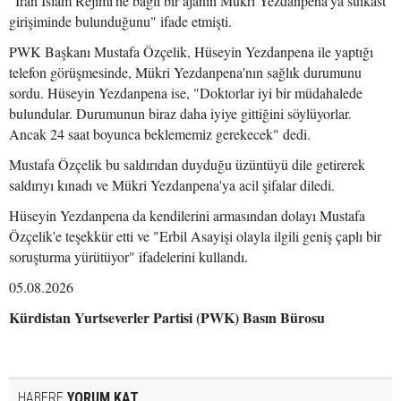
"İran İslam Rejimi'ne bağlı bir ajanın Mükri Yezdanpena'ya suikast
girişiminde bulunduğunu" ifade etmişti.
PWK Başkanı Mustafa Özçelik, Hüseyin Yezdanpena ile yaptığı
telefon görüşmesinde, Mükri Yezdanpena'nın sağlık durumunu
sordu. Hüseyin Yezdanpena ise, "Doktorlar iyi bir müdahalede
bulundular. Durumunun biraz daha iyiye gittiğini söylüyorlar.
Ancak 24 saat boyunca beklememiz gerekecek" dedi.
Mustafa Özçelik bu saldırıdan duyduğu üzüntüyü dile getirerek
saldırıyı kınadı ve Mükri Yezdanpena'ya acil şifalar diledi.
Hüseyin Yezdanpena da kendilerini armasından dolayı Mustafa
Özçelik'e teşekkür etti ve "Erbil Asayişi olayla ilgili geniş çaplı bir
soruşturma yürütüyor" ifadelerini kullandı.
05.08.2026
Kürdistan Yurtseverler Partisi (PWK) Basın Bürosu
HABERE
YORUM KAT