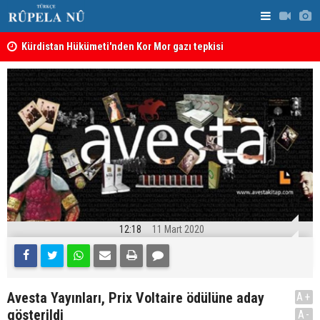
Kürdistan Hükümeti'nden Kor Mor gazı tepkisi
KDP’den Ke
12:18
11 Mart 2020
Avesta Yayınları, Prix Voltaire ödülüne aday
A+
gösterildi
A-