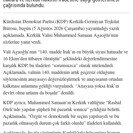
çağrısında bulundu.
Kürdistan Demokrat Partisi (KDP) Kerkük-Germiyan Teşkilat
Bürosu, bugün (5 Ağustos 2026 Çarşamba) yayımladığı yazılı
açıklamada, Kerkük Valisi Muhammed Samaan Agaoğlu’nun
sözlerine yanıt verdi.
Vali Agaoğlu’nun “140. madde Irak’ın en büyük siyasi hatasıdır ve
16 Ekim’den itibaren ölmüştür” şeklindeki değerlendirmesine
karşılık KDP, bu ifadeleri “sorumsuzca” olarak nitelendirdi.
Açıklamada, valinin 140. maddenin artık geçersiz olduğunu
söylemesinin anayasayı değersizleştirmek ve anayasanın ortadan
kalkması anlamına geldiği vurgulandı. “Anayasa yoksa Irak’ın
devlet olma anlamı da boşalır” denildi.
KDP ayrıca, Muhammed Samaan’ın Kerkük valiliğine “Rashid
Oteli’nde yapılan şüpheli bir pazarlık sonucu” geldiğini belirtti.
Açıklamada, “Özgür ve demokratik bir seçim yapılsaydı ve bu
pazarlık olmasaydı durum çok farklı olurdu” ifadeleri kullanıldı.
Açıklamada, bu tür söylemlerin Kerkük’teki bileşenlere hizmet