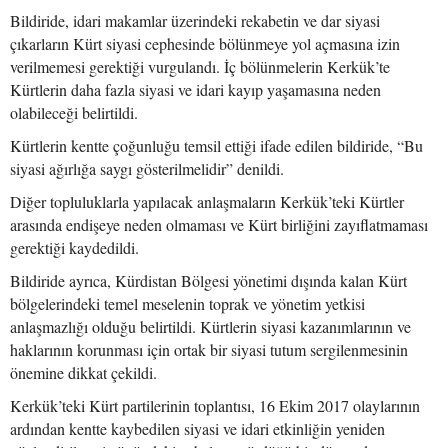
Bildiride, idari makamlar üzerindeki rekabetin ve dar siyasi
çıkarların Kürt siyasi cephesinde bölünmeye yol açmasına izin
verilmemesi gerektiği vurgulandı. İç bölünmelerin Kerkük’te
Kürtlerin daha fazla siyasi ve idari kayıp yaşamasına neden
olabileceği belirtildi.
Kürtlerin kentte çoğunluğu temsil ettiği ifade edilen bildiride, “Bu
siyasi ağırlığa saygı gösterilmelidir” denildi.
Diğer topluluklarla yapılacak anlaşmaların Kerkük’teki Kürtler
arasında endişeye neden olmaması ve Kürt birliğini zayıflatmaması
gerektiği kaydedildi.
Bildiride ayrıca, Kürdistan Bölgesi yönetimi dışında kalan Kürt
bölgelerindeki temel meselenin toprak ve yönetim yetkisi
anlaşmazlığı olduğu belirtildi. Kürtlerin siyasi kazanımlarının ve
haklarının korunması için ortak bir siyasi tutum sergilenmesinin
önemine dikkat çekildi.
Kerkük’teki Kürt partilerinin toplantısı, 16 Ekim 2017 olaylarının
ardından kentte kaybedilen siyasi ve idari etkinliğin yeniden