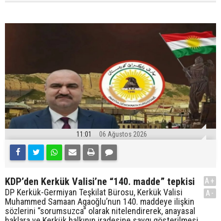
11:01
06 Ağustos 2026
KDP’den Kerkük Valisi’ne “140. madde” tepkisi
A+
DP Kerkük-Germiyan Teşkilat Bürosu, Kerkük Valisi
A-
Muhammed Samaan Agaoğlu’nun 140. maddeye ilişkin
sözlerini “sorumsuzca” olarak nitelendirerek, anayasal
haklara ve Kerkük halkının iradesine saygı gösterilmesi