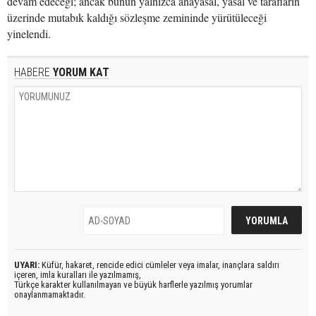
devam edeceği; ancak bunun yalnızca anayasal, yasal ve tarafların
üzerinde mutabık kaldığı sözleşme zemininde yürütüleceği
yinelendi.
HABERE
YORUM KAT
UYARI:
Küfür, hakaret, rencide edici cümleler veya imalar, inançlara saldırı
içeren, imla kuralları ile yazılmamış,
Türkçe karakter kullanılmayan ve büyük harflerle yazılmış yorumlar
onaylanmamaktadır.