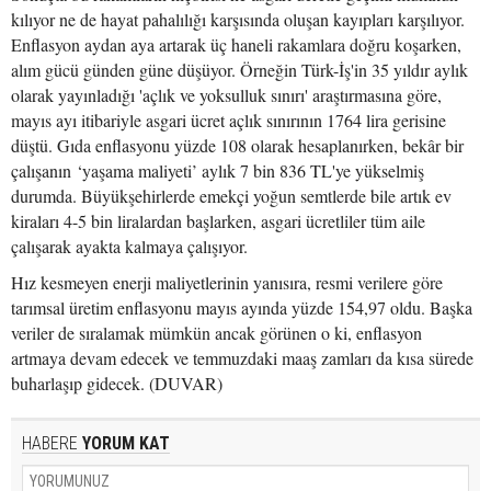
kılıyor ne de hayat pahalılığı karşısında oluşan kayıpları karşılıyor.
Enflasyon aydan aya artarak üç haneli rakamlara doğru koşarken,
alım gücü günden güne düşüyor. Örneğin Türk-İş'in 35 yıldır aylık
olarak yayınladığı 'açlık ve yoksulluk sınırı' araştırmasına göre,
mayıs ayı itibariyle asgari ücret açlık sınırının 1764 lira gerisine
düştü. Gıda enflasyonu yüzde 108 olarak hesaplanırken, bekâr bir
çalışanın ‘yaşama maliyeti’ aylık 7 bin 836 TL'ye yükselmiş
durumda. Büyükşehirlerde emekçi yoğun semtlerde bile artık ev
kiraları 4-5 bin liralardan başlarken, asgari ücretliler tüm aile
çalışarak ayakta kalmaya çalışıyor.
Hız kesmeyen enerji maliyetlerinin yanısıra, resmi verilere göre
tarımsal üretim enflasyonu mayıs ayında yüzde 154,97 oldu. Başka
veriler de sıralamak mümkün ancak görünen o ki, enflasyon
artmaya devam edecek ve temmuzdaki maaş zamları da kısa sürede
buharlaşıp gidecek. (DUVAR)
HABERE
YORUM KAT