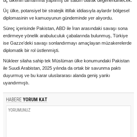
üç ülkenin tamamına yapılmış bir saldırı olarak değerlendirilecek.
Üç ülke, potansiyel bir stratejik ittifak iddiasıyla aylardır bölgesel
diplomasinin ve kamuoyunun gündeminde yer alıyordu.
Süreç içerisinde Pakistan, ABD ile İran arasındaki savaşı sona
erdirmeye yönelik arabuluculuk çabalarında bulunmuş, Türkiye
ise Gazze'deki savaşı sonlandırmayı amaçlayan müzakerelerde
diplomatik bir rol üstlenmişti.
Nükleer silaha sahip tek Müslüman ülke konumundaki Pakistan
ile Suudi Arabistan, 2025 yılında da ortak bir savunma paktı
duyurmuş ve bu karar uluslararası alanda geniş yankı
uyandırmıştı.
HABERE
YORUM KAT