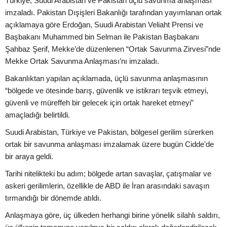
Türkiye, Suudi Arabistan ve Pakistan üçlü savunma anlaşması
imzaladı. Pakistan Dışişleri Bakanlığı tarafından yayımlanan ortak
açıklamaya göre Erdoğan, Suudi Arabistan Veliaht Prensi ve
Başbakanı Muhammed bin Selman ile Pakistan Başbakanı
Şahbaz Şerif, Mekke’de düzenlenen “Ortak Savunma Zirvesi”nde
Mekke Ortak Savunma Anlaşması’nı imzaladı.
Bakanlıktan yapılan açıklamada, üçlü savunma anlaşmasının
“bölgede ve ötesinde barış, güvenlik ve istikrarı teşvik etmeyi,
güvenli ve müreffeh bir gelecek için ortak hareket etmeyi”
amaçladığı belirtildi.
Suudi Arabistan, Türkiye ve Pakistan, bölgesel gerilim sürerken
ortak bir savunma anlaşması imzalamak üzere bugün Cidde'de
bir araya geldi.
Tarihi nitelikteki bu adım; bölgede artan savaşlar, çatışmalar ve
askeri gerilimlerin, özellikle de ABD ile İran arasındaki savaşın
tırmandığı bir dönemde atıldı.
Anlaşmaya göre, üç ülkeden herhangi birine yönelik silahlı saldırı,