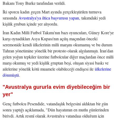
Bakanı Tony Burke tarafından verildi.
İki sporcu kadın geçen Mart ayında gerçekleştirilen turnuva
sırasında
Avustralya'ya iltica başvurusu yapan,
takımdaki yedi
kişilik grubun içinde yer alıyordu.
İran Kadın Milli Futbol Takımı'nın bazı oyuncuları, Güney Kore'ye
karşı oynadıkları Asya Kupası'nın açılış maçından önceki
seremonide kendi ülkelerinin milli marşını okumamış ve bu durum
Tahran yönetimine yönelik bir protesto olarak algılanmıştı. İran'dan
gelen yoğun tepkiler üzerine futbolcular diğer maçlardan önce milli
marşı okumuş ve yedi kişilik gruptan beşi, oluşan siyasi baskı ve
ailelerine yönelik kötü muamele olabileceği endişesi ile
ülkelerine
dönmüştü.
"Avustralya gururla evim diyebileceğim bir
yer"
Genç futbolcu Pesendide, vatandaşlık belgesini aldıktan bir gün
sonra yaptığı açıklamada, "Dün hayatımın en mutlu günlerinden
biriydi. Artık resmî olarak Avustralya vatandaşı olduğum için