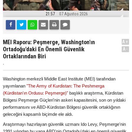
21:57
07 Ağustos 2026
MEI Raporu: Peşmerge, Washington'ın
A+
Ortadoğu'daki En Önemli Güvenlik
A-
Ortaklarından Biri
.
Washington merkezli Middle East Institute (MEI) tarafından
yayımlanan
"The Army of Kurdistan: The Peshmerga
(Kürdistan'ın Ordusu: Peşmerge)"
başlıklı araştırma, Kürdistan
Bölgesi Peşmerge Güçleri'nin askeri kapasitesini, son on yıldaki
performansını ve ABD-Kürdistan Bölgesi güvenlik ortaklığının
geleceğini kapsamlı biçimde ele aldı.
Araştırmayı hazırlayan güvenlik uzmanı Ido Levy, Peşmerge'nin
1991 yılından bu yana ABD'nin Ortadoğu'daki en önemli güvenlik