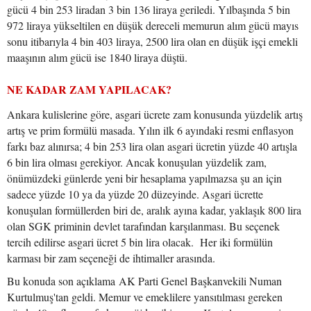
gücü 4 bin 253 liradan 3 bin 136 liraya geriledi. Yılbaşında 5 bin
972 liraya yükseltilen en düşük dereceli memurun alım gücü mayıs
sonu itibarıyla 4 bin 403 liraya, 2500 lira olan en düşük işçi emekli
maaşının alım gücü ise 1840 liraya düştü.
NE KADAR ZAM YAPILACAK?
Ankara kulislerine göre, asgari ücrete zam konusunda yüzdelik artış
artış ve prim formülü masada. Yılın ilk 6 ayındaki resmi enflasyon
farkı baz alınırsa; 4 bin 253 lira olan asgari ücretin yüzde 40 artışla
6 bin lira olması gerekiyor. Ancak konuşulan yüzdelik zam,
önümüzdeki günlerde yeni bir hesaplama yapılmazsa şu an için
sadece yüzde 10 ya da yüzde 20 düzeyinde. Asgari ücrette
konuşulan formüllerden biri de, aralık ayına kadar, yaklaşık 800 lira
olan SGK priminin devlet tarafından karşılanması. Bu seçenek
tercih edilirse asgari ücret 5 bin lira olacak. Her iki formülün
karması bir zam seçeneği de ihtimaller arasında.
Bu konuda son açıklama AK Parti Genel Başkanvekili Numan
Kurtulmuş'tan geldi. Memur ve emeklilere yansıtılması gereken