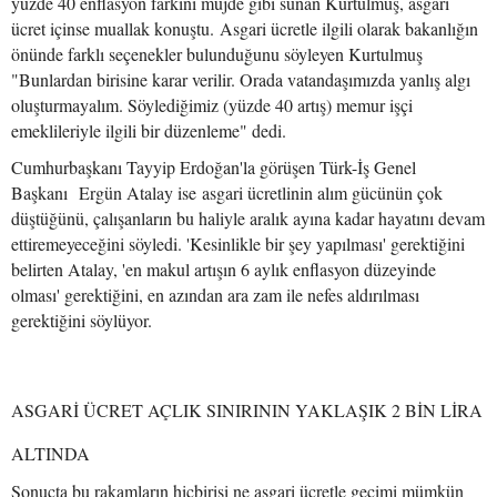
yüzde 40 enflasyon farkını müjde gibi sunan Kurtulmuş, asgari
ücret içinse muallak konuştu. Asgari ücretle ilgili olarak bakanlığın
önünde farklı seçenekler bulunduğunu söyleyen Kurtulmuş
"Bunlardan birisine karar verilir. Orada vatandaşımızda yanlış algı
oluşturmayalım. Söylediğimiz (yüzde 40 artış) memur işçi
emeklileriyle ilgili bir düzenleme" dedi.
Cumhurbaşkanı Tayyip Erdoğan'la görüşen Türk-İş Genel
Başkanı Ergün Atalay ise asgari ücretlinin alım gücünün çok
düştüğünü, çalışanların bu haliyle aralık ayına kadar hayatını devam
ettiremeyeceğini söyledi. 'Kesinlikle bir şey yapılması' gerektiğini
belirten Atalay, 'en makul artışın 6 aylık enflasyon düzeyinde
olması' gerektiğini, en azından ara zam ile nefes aldırılması
gerektiğini söylüyor.
ASGARİ ÜCRET AÇLIK SINIRININ YAKLAŞIK 2 BİN LİRA
ALTINDA
Sonuçta bu rakamların hiçbirisi ne asgari ücretle geçimi mümkün