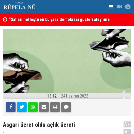
“Safları netleştiren bu yasa demokrasi güçleri aleyhine
Türkiye, S
sonuçlar doğurmaya gebe” -- Ayşe Hür
anlaşması: 
sayılacak
13:12
24 Haziran 2022
Asgari ücret oldu açlık ücreti
A+
.
A-