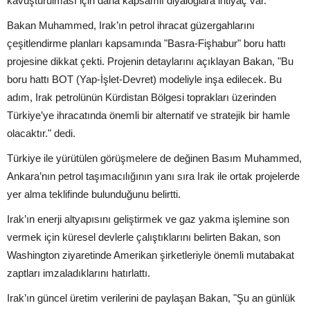
kavuşturulması için daha kapsamlı diyaloglara ihtiyaç var."
Bakan Muhammed, Irak’ın petrol ihracat güzergahlarını
çeşitlendirme planları kapsamında "Basra-Fişhabur" boru hattı
projesine dikkat çekti. Projenin detaylarını açıklayan Bakan, "Bu
boru hattı BOT (Yap-İşlet-Devret) modeliyle inşa edilecek. Bu
adım, Irak petrolünün Kürdistan Bölgesi toprakları üzerinden
Türkiye’ye ihracatında önemli bir alternatif ve stratejik bir hamle
olacaktır." dedi.
Türkiye ile yürütülen görüşmelere de değinen Basım Muhammed,
Ankara’nın petrol taşımacılığının yanı sıra Irak ile ortak projelerde
yer alma teklifinde bulunduğunu belirtti.
Irak’ın enerji altyapısını geliştirmek ve gaz yakma işlemine son
vermek için küresel devlerle çalıştıklarını belirten Bakan, son
Washington ziyaretinde Amerikan şirketleriyle önemli mutabakat
zaptları imzaladıklarını hatırlattı.
Irak’ın güncel üretim verilerini de paylaşan Bakan, "Şu an günlük