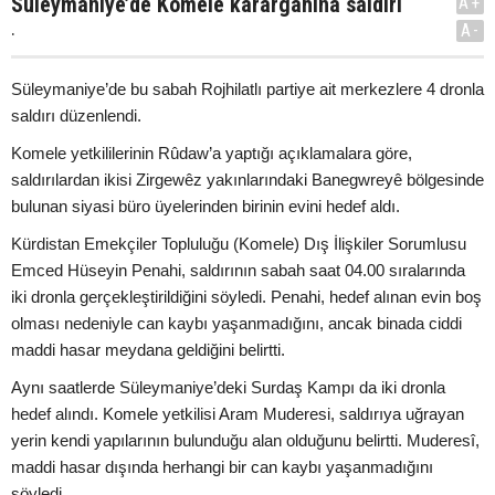
Süleymaniye’de Komele karargahına saldırı
A+
.
A-
Süleymaniye’de bu sabah Rojhilatlı partiye ait merkezlere 4 dronla
saldırı düzenlendi.
Komele yetkililerinin Rûdaw’a yaptığı açıklamalara göre,
saldırılardan ikisi Zirgewêz yakınlarındaki Banegwreyê bölgesinde
bulunan siyasi büro üyelerinden birinin evini hedef aldı.
Kürdistan Emekçiler Topluluğu (Komele) Dış İlişkiler Sorumlusu
Emced Hüseyin Penahi, saldırının sabah saat 04.00 sıralarında
iki dronla gerçekleştirildiğini söyledi. Penahi, hedef alınan evin boş
olması nedeniyle can kaybı yaşanmadığını, ancak binada ciddi
maddi hasar meydana geldiğini belirtti.
Aynı saatlerde Süleymaniye’deki Surdaş Kampı da iki dronla
hedef alındı. Komele yetkilisi Aram Muderesi, saldırıya uğrayan
yerin kendi yapılarının bulunduğu alan olduğunu belirtti. Muderesî,
maddi hasar dışında herhangi bir can kaybı yaşanmadığını
söyledi.