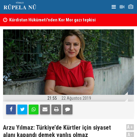
Kürdistan Hükümeti'nden Kor Mor gazı tepkisi
KDP’den Ke
21:55
22 Ağustos 2019
Arzu Yılmaz: Türkiye’de Kürtler için siyaset
A+
alanı kapandı demek yanlış olmaz
A-