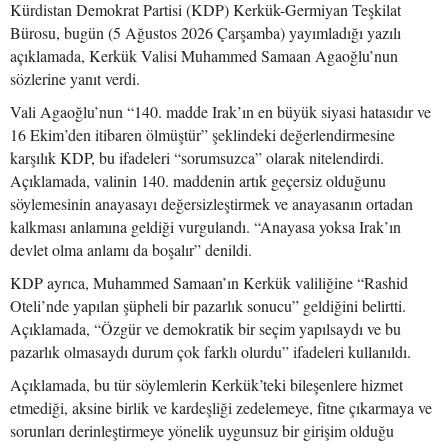
Kürdistan Demokrat Partisi (KDP) Kerkük-Germiyan Teşkilat
Bürosu, bugün (5 Ağustos 2026 Çarşamba) yayımladığı yazılı
açıklamada, Kerkük Valisi Muhammed Samaan Agaoğlu’nun
sözlerine yanıt verdi.
Vali Agaoğlu’nun “140. madde Irak’ın en büyük siyasi hatasıdır ve
16 Ekim’den itibaren ölmüştür” şeklindeki değerlendirmesine
karşılık KDP, bu ifadeleri “sorumsuzca” olarak nitelendirdi.
Açıklamada, valinin 140. maddenin artık geçersiz olduğunu
söylemesinin anayasayı değersizleştirmek ve anayasanın ortadan
kalkması anlamına geldiği vurgulandı. “Anayasa yoksa Irak’ın
devlet olma anlamı da boşalır” denildi.
KDP ayrıca, Muhammed Samaan’ın Kerkük valiliğine “Rashid
Oteli’nde yapılan şüpheli bir pazarlık sonucu” geldiğini belirtti.
Açıklamada, “Özgür ve demokratik bir seçim yapılsaydı ve bu
pazarlık olmasaydı durum çok farklı olurdu” ifadeleri kullanıldı.
Açıklamada, bu tür söylemlerin Kerkük’teki bileşenlere hizmet
etmediği, aksine birlik ve kardeşliği zedelemeye, fitne çıkarmaya ve
sorunları derinleştirmeye yönelik uygunsuz bir girişim olduğu