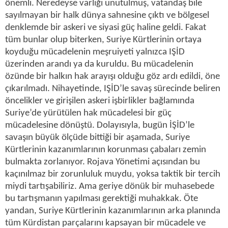
önemli. Neredeyse varlığı unutulmuş, vatandaş bile
sayılmayan bir halk dünya sahnesine çıktı ve bölgesel
denklemde bir askeri ve siyasi güç haline geldi. Fakat
tüm bunlar olup biterken, Suriye Kürtlerinin ortaya
koyduğu mücadelenin meşruiyeti yalnızca IŞİD
üzerinden arandı ya da kuruldu. Bu mücadelenin
özünde bir halkın hak arayışı olduğu göz ardı edildi, öne
çıkarılmadı. Nihayetinde, IŞİD’le savaş sürecinde beliren
öncelikler ve girişilen askeri işbirlikler bağlamında
Suriye’de yürütülen hak mücadelesi bir güç
mücadelesine dönüştü. Dolayısıyla, bugün İŞİD’le
savaşın büyük ölçüde bittiği bir aşamada, Suriye
Kürtlerinin kazanımlarının korunması çabaları zemin
bulmakta zorlanıyor. Rojava Yönetimi açısından bu
kaçınılmaz bir zorunluluk muydu, yoksa taktik bir tercih
miydi tartışabiliriz. Ama geriye dönük bir muhasebede
bu tartışmanın yapılması gerektiği muhakkak. Öte
yandan, Suriye Kürtlerinin kazanımlarının arka planında
tüm Kürdistan parçalarını kapsayan bir mücadele ve