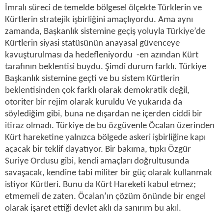
İmralı süreci de temelde bölgesel ölçekte Türklerin ve
Kürtlerin stratejik işbirliğini amaçlıyordu. Ama aynı
zamanda, Başkanlık sistemine geçiş yoluyla Türkiye’de
Kürtlerin siyasi statüsünün anayasal güvenceye
kavuşturulması da hedefleniyordu -en azından Kürt
tarafının beklentisi buydu. Şimdi durum farklı. Türkiye
Başkanlık sistemine geçti ve bu sistem Kürtlerin
beklentisinden çok farklı olarak demokratik değil,
otoriter bir rejim olarak kuruldu Ve yukarıda da
söylediğim gibi, buna ne dışardan ne içerden ciddi bir
itiraz olmadı. Türkiye de bu özgüvenle Öcalan üzerinden
Kürt hareketine yalnızca bölgede askeri işbirliğine kapı
açacak bir teklif dayatıyor. Bir bakıma, tıpkı Özgür
Suriye Ordusu gibi, kendi amaçları doğrultusunda
savaşacak, kendine tabi militer bir güç olarak kullanmak
istiyor Kürtleri. Bunu da Kürt Hareketi kabul etmez;
etmemeli de zaten. Öcalan’ın çözüm önünde bir engel
olarak işaret ettiği devlet aklı da sanırım bu akıl.