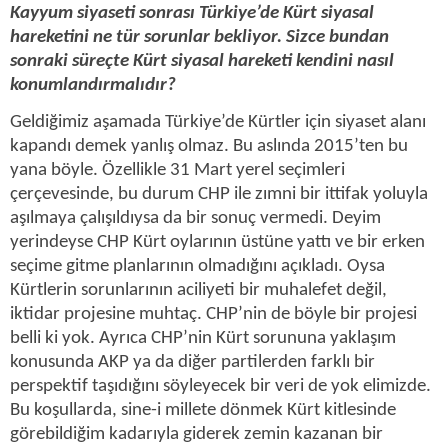
Kayyum siyaseti sonrası Türkiye’de Kürt siyasal
hareketini ne tür sorunlar bekliyor. Sizce bundan
sonraki süreçte Kürt siyasal hareketi kendini nasıl
konumlandırmalıdır?
Geldiğimiz aşamada Türkiye’de Kürtler için siyaset alanı
kapandı demek yanlış olmaz. Bu aslında 2015’ten bu
yana böyle. Özellikle 31 Mart yerel seçimleri
çerçevesinde, bu durum CHP ile zımni bir ittifak yoluyla
aşılmaya çalışıldıysa da bir sonuç vermedi. Deyim
yerindeyse CHP Kürt oylarının üstüne yattı ve bir erken
seçime gitme planlarının olmadığını açıkladı. Oysa
Kürtlerin sorunlarının aciliyeti bir muhalefet değil,
iktidar projesine muhtaç. CHP’nin de böyle bir projesi
belli ki yok. Ayrıca CHP’nin Kürt sorununa yaklaşım
konusunda AKP ya da diğer partilerden farklı bir
perspektif taşıdığını söyleyecek bir veri de yok elimizde.
Bu koşullarda, sine-i millete dönmek Kürt kitlesinde
görebildiğim kadarıyla giderek zemin kazanan bir