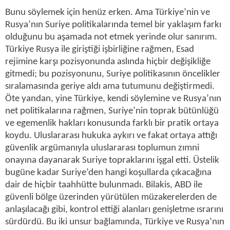
Bunu söylemek için henüz erken. Ama Türkiye’nin ve
Rusya’nın Suriye politikalarında temel bir yaklaşım farkı
olduğunu bu aşamada not etmek yerinde olur sanırım.
Türkiye Rusya ile giriştiği işbirliğine rağmen, Esad
rejimine karşı pozisyonunda aslında hiçbir değişikliğe
gitmedi; bu pozisyonunu, Suriye politikasının öncelikler
sıralamasında geriye aldı ama tutumunu değiştirmedi.
Öte yandan, yine Türkiye, kendi söylemine ve Rusya’nın
net politikalarına rağmen, Suriye’nin toprak bütünlüğü
ve egemenlik hakları konusunda farklı bir pratik ortaya
koydu. Uluslararası hukuka aykırı ve fakat ortaya attığı
güvenlik argümanıyla uluslararası toplumun zımni
onayına dayanarak Suriye topraklarını işgal etti. Üstelik
bugüne kadar Suriye’den hangi koşullarda çıkacağına
dair de hiçbir taahhütte bulunmadı. Bilakis, ABD ile
güvenli bölge üzerinden yürütülen müzakerelerden de
anlaşılacağı gibi, kontrol ettiği alanları genişletme ısrarını
sürdürdü. Bu iki unsur bağlamında, Türkiye ve Rusya’nın