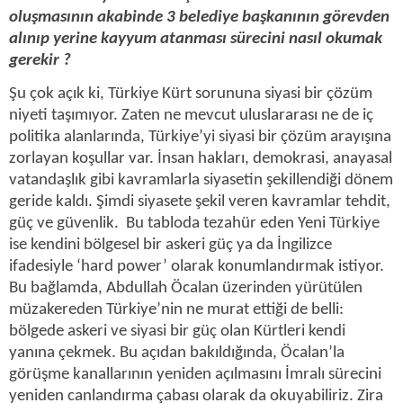
oluşmasının akabinde 3 belediye başkanının görevden
alınıp yerine kayyum atanması sürecini nasıl okumak
gerekir ?
Şu çok açık ki, Türkiye Kürt sorununa siyasi bir çözüm
niyeti taşımıyor. Zaten ne mevcut uluslararası ne de iç
politika alanlarında, Türkiye’yi siyasi bir çözüm arayışına
zorlayan koşullar var. İnsan hakları, demokrasi, anayasal
vatandaşlık gibi kavramlarla siyasetin şekillendiği dönem
geride kaldı. Şimdi siyasete şekil veren kavramlar tehdit,
güç ve güvenlik. Bu tabloda tezahür eden Yeni Türkiye
ise kendini bölgesel bir askeri güç ya da İngilizce
ifadesiyle ‘hard power’ olarak konumlandırmak istiyor.
Bu bağlamda, Abdullah Öcalan üzerinden yürütülen
müzakereden Türkiye’nin ne murat ettiği de belli:
bölgede askeri ve siyasi bir güç olan Kürtleri kendi
yanına çekmek. Bu açıdan bakıldığında, Öcalan’la
görüşme kanallarının yeniden açılmasını İmralı sürecini
yeniden canlandırma çabası olarak da okuyabiliriz. Zira