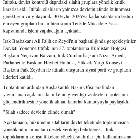
İttifakı, devlet kontrolü dışındaki silahlı gruplara yönelik kritik
kararlar aldı. İttifak, silahların yalnızca devletin elinde bulunması
gerektiğini vurgulayarak, 30 Eylül 2026'ya kadar silahlarını teslim
etmeyen gruplara bu tarihten sonra Terörle Mücadele Yasası
kapsamında işlem yapılacağını açıkladı.
Irak Başbakanı Ali Falih ez-Zeydi'nin başkanlığında gerçekleştirilen
Devleti Yönetme İttifakı'nın 37. toplantısına Kürdistan Bölgesi
Başkanı Neçirvan Barzani, Irak Cumhurbaşkanı Nizar Amedi,
Parlamento Başkanı Heybet Halbusi, Yüksek Yargı Konseyi
Başkanı Faik Zeydan ile ittifakı oluşturan siyasi parti ve grupların
liderleri katıldı.
Toplantının ardından Başbakanlık Basın Ofisi tarafından
yayımlanan açıklamada, ülkenin güvenliği ve devlet otoritesinin
güçlendirilmesine yönelik alınan kararlar kamuoyuyla paylaşıldı.
"Silah sadece devletin elinde olmalı"
Açıklamada, hükümetin silahların devlet tekelinde toplanmasına
yönelik adımlarına tam destek verildiği belirtilerek, "Irak
topraklarının komşu ülkelere yönelik saldırılar için kullanılmasına