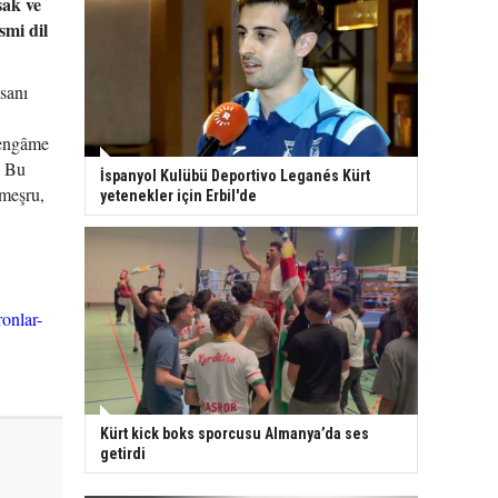
sak ve
smi dil
nsanı
 hengâme
. Bu
İspanyol Kulübü Deportivo Leganés Kürt
 meşru,
yetenekler için Erbil'de
ronlar-
Kürt kick boks sporcusu Almanya’da ses
getirdi