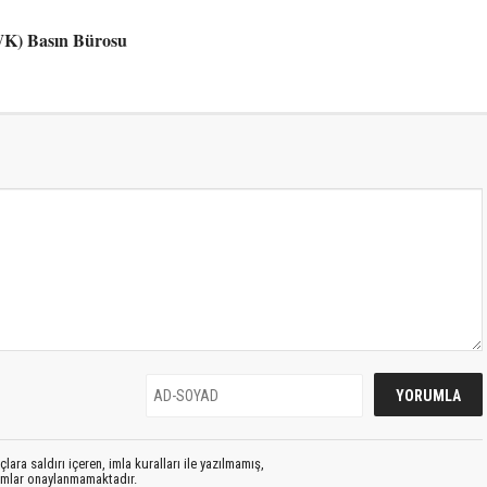
PWK) Basın Bürosu
lara saldırı içeren, imla kuralları ile yazılmamış,
rumlar onaylanmamaktadır.