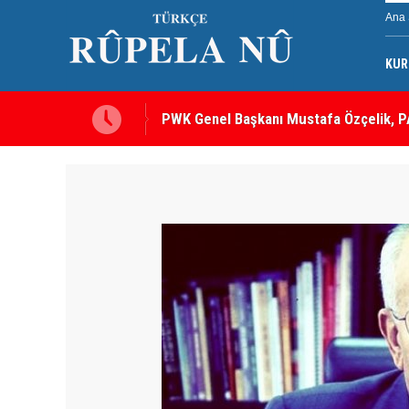
Ana 
PWK Genel Başkanı Mustafa Özçelik, PA
KUR
Görüştü
12 maddelik çerçeve yasanın tam metni 