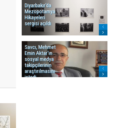
Diyarbakır’da
WDR, Kü
Mezopotamya
yayın y
Hikayeleri
Cosmo K
sergisi açıldı
program
sonlandı
Savcı, Mehmet
Kürdist
Emin Aktar'ın
Bölgesi 
sosyal medya
Washing
takipçilerinin
Gündem
araştırılmasını
ile ilişkil
istedi