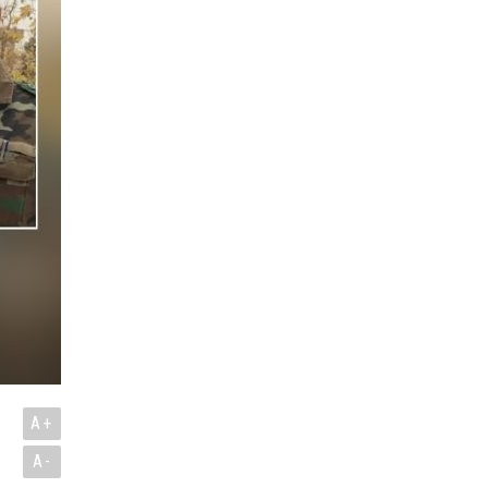
ı
A+
A-