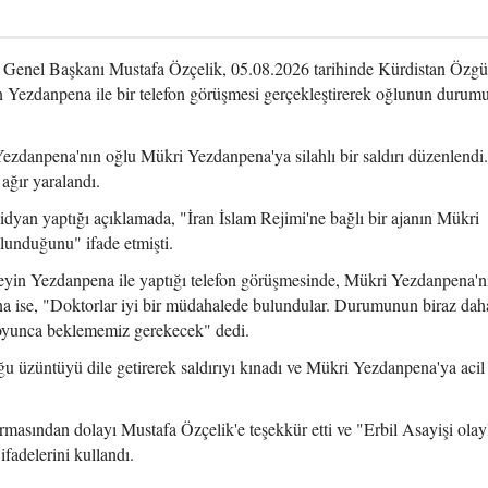
) Genel Başkanı Mustafa Özçelik, 05.08.2026 tarihinde Kürdistan Özgü
 Yezdanpena ile bir telefon görüşmesi gerçekleştirerek oğlunun durum
ezdanpena'nın oğlu Mükri Yezdanpena'ya silahlı bir saldırı düzenlendi
ağır yaralandı.
an yaptığı açıklamada, "İran İslam Rejimi'ne bağlı bir ajanın Mükri
lunduğunu" ifade etmişti.
in Yezdanpena ile yaptığı telefon görüşmesinde, Mükri Yezdanpena'nı
ise, "Doktorlar iyi bir müdahalede bulundular. Durumunun biraz daha
 boyunca beklememiz gerekecek" dedi.
 üzüntüyü dile getirerek saldırıyı kınadı ve Mükri Yezdanpena'ya acil 
asından dolayı Mustafa Özçelik'e teşekkür etti ve "Erbil Asayişi olayla
ifadelerini kullandı.