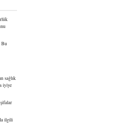
rlük
unu
. Bu
n sağlık
 iyiye
şifalar
 ilgili