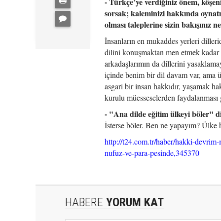
- Türkçe’ye verdiğiniz önem, köşen
sorsak; kaleminizi hakkında oynatma
olması taleplerine sizin bakışınız n
İnsanların en mukaddes yerleri dilleri
dilini konuşmaktan men etmek kadar b
arkadaşlarımın da dillerini yasaklama
içinde benim bir dil davam var, ama 
asgari bir insan hakkıdır, yaşamak ha
kurulu müesseselerden faydalanması g
- "Ana dilde eğitim ülkeyi böler" di
İsterse böler. Ben ne yapayım? Ülke b
http://t24.com.tr/haber/hakki-devrim-
nufuz-ve-para-pesinde,345370
HABERE
YORUM KAT