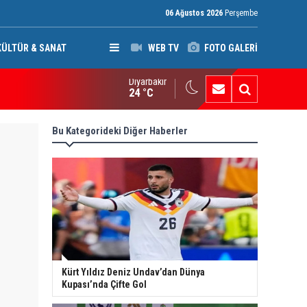
06 Ağustos 2026
Perşembe
KÜLTÜR & SANAT
WEB TV
FOTO GALERİ
Diyarbakır
an’da Pezeşkiyan gerilimi: Hamaney’den istifa uyarısı
24 °C
Bu Kategorideki Diğer Haberler
Kürt Yıldız Deniz Undav’dan Dünya
Kupası’nda Çifte Gol