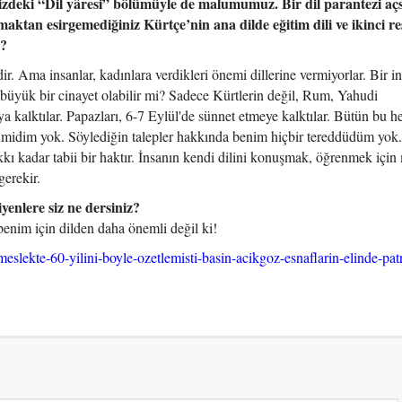
izdeki “Dil yâresi” bölümüyle de malumumuz. Bir dil parantezi aç
ktan esirgemediğiniz Kürtçe’nin ana dilde eğitim dili ve ikinci re
e?
dir. Ama insanlar, kadınlara verdikleri önemi dillerine vermiyorlar. Bir i
üyük bir cinayet olabilir mi? Sadece Kürtlerin değil, Rum, Yahudi
ya kalktılar. Papazları, 6-7 Eylül'de sünnet etmeye kalktılar. Bütün bu
ümidim yok. Söylediğin talepler hakkında benim hiçbir tereddüdüm yok
kkı kadar tabii bir haktır. İnsanın kendi dilini konuşmak, öğrenmek için
erekir.
yenlere siz ne dersiniz?
enim için dilden daha önemli değil ki!
meslekte-60-yilini-boyle-ozetlemisti-basin-acikgoz-esnaflarin-elinde-pat