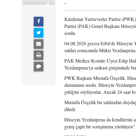
.
Kürdistan Yurtseverler Partisi (PWK
Partisi (PAK) Genel Başkanı Hüseyin
sordu.
04.08.2026 gecesi Erbil'de Hüseyin Y
saldırı sonucunda Mükri Yezdanpena 
PAK Merkez Komite Üyesi Edip Halidy
Yezdanpena'ya suikast girişiminde bu
PWK Başkanı Mustafa Özçelik, Hüsey
durumunu sordu. Hüseyin Yezdanpena 
gittiğini söylüyorlar. Ancak 24 saat
Mustafa Özçelik bu saldırıdan duyduğu
diledi.
Hüseyin Yezdanpena da kendilerini arm
geniş çaplı bir soruşturma yürütüyor" 