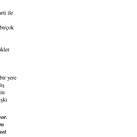
ti ile
birçok
ükler
bir yere
ış
in
işki
yor.
nı
met