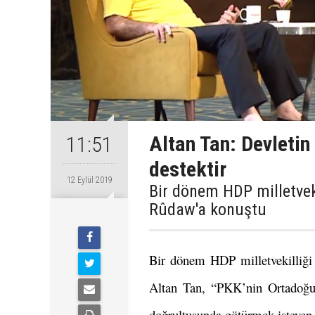
Altan Tan: Devletin
11:51
destektir
12 Eylül 2019
Bir dönem HDP milletveki
Rûdaw'a konuştu
Bir dönem HDP milletvekilliği
Altan Tan, “PKK’nin Ortadoğu’
doğrultusunda götürmek isteyen u