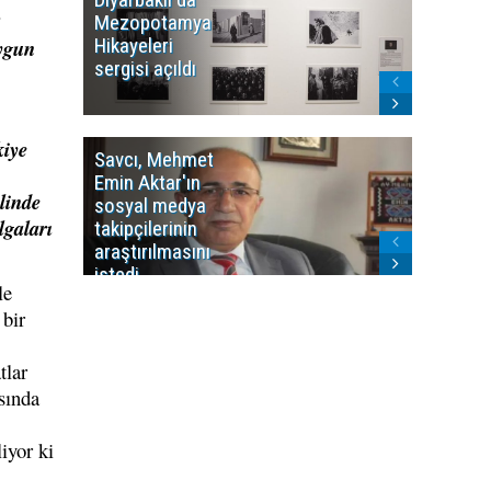
.
Mezopotamya
yayın y
Hikayeleri
Cosmo K
uygun
sergisi açıldı
program
sonlandı
kiye
Savcı, Mehmet
Kürdist
Emin Aktar'ın
Bölgesi 
linde
sosyal medya
Washing
lgaları
takipçilerinin
Gündem
araştırılmasını
ile ilişkil
istedi
le
bir
tlar
ısında
iyor ki