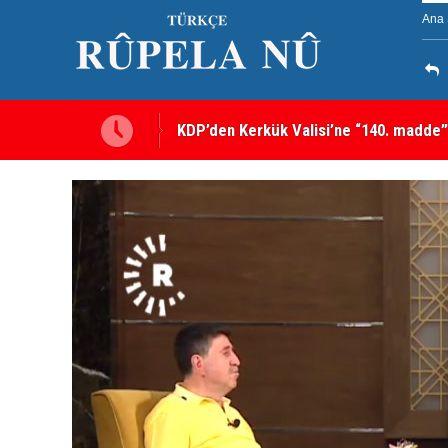
Ana 
KDP’den Kerkük Valisi’ne “140. madde”
Kerkük’te Kürt partilerden 7 maddelik o