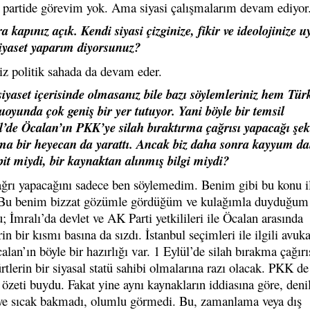
si partide görevim yok. Ama siyasi çalışmalarım devam ediyor
 kapınız açık. Kendi siyasi çizginize, fikir ve ideolojinize 
 siyaset yaparım diyorsunuz?
miz politik sahada da devam eder.
siyaset içerisinde olmasanız bile bazı söylemleriniz hem Tür
unda çok geniş bir yer tutuyor. Yani böyle bir temsil
ül’de Öcalan’ın PKK’ye silah bıraktırma çağrısı yapacağı şek
ama bir heyecan da yarattı. Ancak biz daha sonra kayyum da
it miydi, bir kaynaktan alınmış bilgi miydi?
çağrı yapacağını sadece ben söylemedim. Benim gibi bu konu i
di. Bu benim bizzat gözümle gördüğüm ve kulağımla duyduğum 
u; İmralı’da devlet ve AK Parti yetkilileri ile Öcalan arasında
 bir kısmı basına da sızdı. İstanbul seçimleri ile ilgili avuka
alan’ın böyle bir hazırlığı var. 1 Eylül’de silah bırakma çağır
tlerin bir siyasal statü sahibi olmalarına razı olacak. PKK de
 özeti buydu. Fakat yine aynı kaynakların iddiasına göre, denil
seye sıcak bakmadı, olumlu görmedi. Bu, zamanlama veya dış