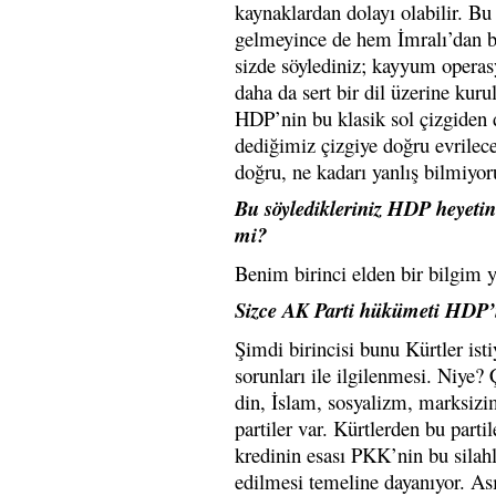
kaynaklardan dolayı olabilir. 
gelmeyince de hem İmralı’dan bu
sizde söylediniz; kayyum operas
daha da sert bir dil üzerine ku
HDP’nin bu klasik sol çizgiden 
dediğimiz çizgiye doğru evrilece
doğru, ne kadarı yanlış bilmiyor
Bu söyledikleriniz HDP heyetinin
mi?
Benim birinci elden bir bilgim 
Sizce AK Parti hükümeti HDP’ni
Şimdi birincisi bunu Kürtler ist
sorunları ile ilgilenmesi. Niye
din, İslam, sosyalizm, marksizim
partiler var. Kürtlerden bu part
kredinin esası PKK’nin bu silahl
edilmesi temeline dayanıyor. As