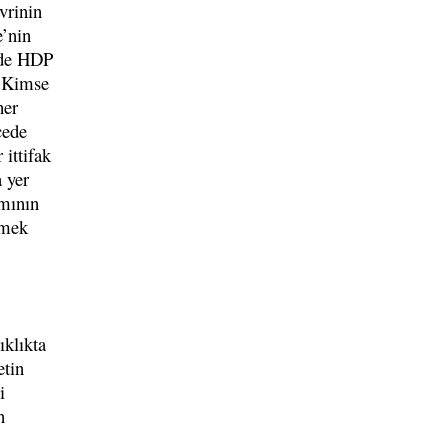
evrinin
e’nin
mde HDP
i. Kimse
her
cede
 ittifak
a yer
smının
kmek
ıklıkta
etin
i
n