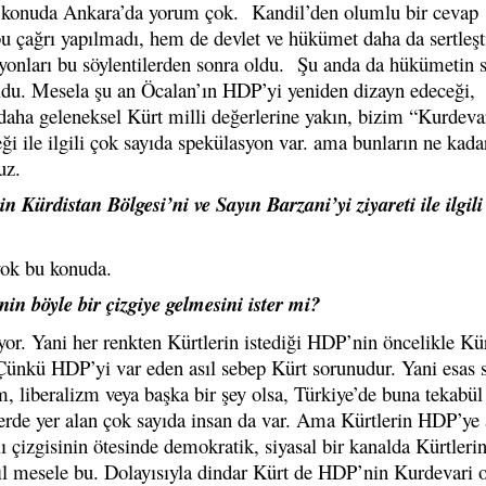
Bu konuda Ankara’da yorum çok. Kandil’den olumlu bir cevap
 çağrı yapılmadı, hem de devlet ve hükümet daha da sertleşt
yonları bu söylentilerden sonra oldu. Şu anda da hükümetin s
ruldu. Mesela şu an Öcalan’ın HDP’yi yeniden dizayn edeceği,
daha geleneksel Kürt milli değerlerine yakın, bizim “Kurdeva
ği ile ilgili çok sayıda spekülasyon var. ama bunların ne kada
uz.
 Kürdistan Bölgesi’ni ve Sayın Barzani’yi ziyareti ile ilgili 
yok bu konuda.
n böyle bir çizgiye gelmesini ister mi?
iyor. Yani her renkten Kürtlerin istediği HDP’nin öncelikle Kür
? Çünkü HDP’yi var eden asıl sebep Kürt sorunudur. Yani esas 
, liberalizm veya başka bir şey olsa, Türkiye’de buna tekabül
ilerde yer alan çok sayıda insan da var. Ama Kürtlerin HDP’ye 
ı çizgisinin ötesinde demokratik, siyasal bir kanalda Kürtleri
ıl mesele bu. Dolayısıyla dindar Kürt de HDP’nin Kurdevari 