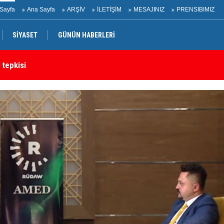
Sayfa
Ana Sayfa
ARŞİV
İLETİŞİM
MESAJINIZ
PRENSIBIMIZ
SİYASET
GÜNÜN HABERLERİ
 tepkisi
Ir
rtak bildiri