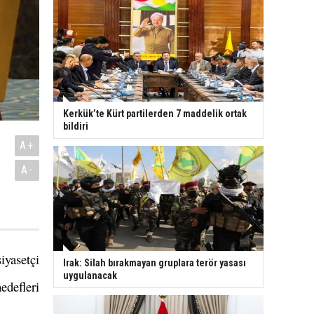
Kerkük’te Kürt partilerden 7 maddelik ortak
bildiri
A+
A-
iyasetçi
Irak: Silah bırakmayan gruplara terör yasası
uygulanacak
defleri