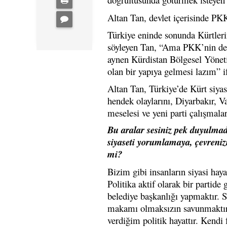
Altan Tan, devlet içerisinde PK
Türkiye eninde sonunda Kürtleri
söyleyen Tan, “Ama PKK’nin de T
aynen Kürdistan Bölgesel Yönetim
olan bir yapıya gelmesi lazım” if
Altan Tan, Türkiye’de Kürt siy
hendek olaylarını, Diyarbakır, 
meselesi ve yeni parti çalışmala
Bu aralar sesiniz pek duyulma
siyaseti yorumlamaya, çevrenizi
mi?
Bizim gibi insanların siyasi hayat
Politika aktif olarak bir partide
belediye başkanlığı yapmaktır. S
makamı olmaksızın savunmaktır
verdiğim politik hayattır. Kendi 