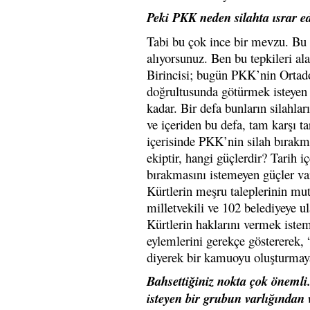
Peki PKK neden silahta ısrar e
Tabi bu çok ince bir mevzu. Bu
alıyorsunuz. Ben bu tepkileri al
Birincisi; bugün PKK’nin Ortado
doğrultusunda götürmek isteyen 
kadar. Bir defa bunların silahla
ve içeriden bu defa, tam karşı t
içerisinde PKK’nin silah bırakm
ekiptir, hangi güçlerdir? Tarih i
bırakmasını istemeyen güçler va
Kürtlerin meşru taleplerinin m
milletvekili ve 102 belediyeye ul
Kürtlerin haklarını vermek isteme
eylemlerini gerekçe göstererek, “
diyerek bir kamuoyu oluşturmaya 
Bahsettiğiniz nokta çok önemli. 
isteyen bir grubun varlığından 