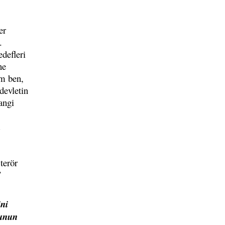
er
.
defleri
ne
um ben,
devletin
angi
terör
”
ni
bunun