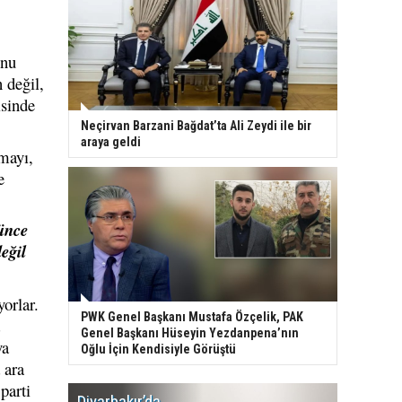
unu
 değil,
isinde
Neçirvan Barzani Bağdat’ta Ali Zeydi ile bir
araya geldi
mayı,
e
ünce
eğil
yorlar.
PWK Genel Başkanı Mustafa Özçelik, PAK
Genel Başkanı Hüseyin Yezdanpena’nın
ya
Oğlu İçin Kendisiyle Görüştü
 ara
parti
Diyarbakır’da
WDR, Kü