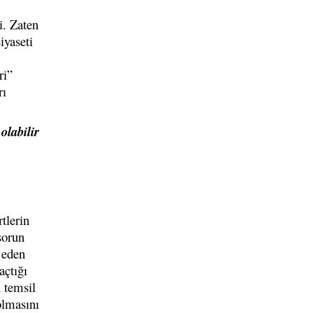
i. Zaten
iyaseti
ri”
rı
olabilir
tlerin
sorun
 eden
açtığı
n temsil
olmasını