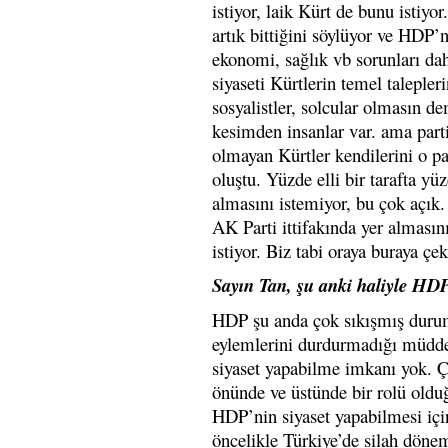
istiyor, laik Kürt de bunu istiyo
artık bittiğini söylüyor ve HDP’n
ekonomi, sağlık vb sorunları d
siyaseti Kürtlerin temel talepler
sosyalistler, solcular olmasın dem
kesimden insanlar var. ama parti
olmayan Kürtler kendilerini o par
oluştu. Yüzde elli bir tarafta yüz
almasını istemiyor, bu çok açık.
AK Parti ittifakında yer almasın
istiyor. Biz tabi oraya buraya çek
Sayın Tan, şu anki haliyle HDP’
HDP şu anda çok sıkışmış durum
eylemlerini durdurmadığı müddet
siyaset yapabilme imkanı yok. Çün
önünde ve üstünde bir rolü olduğ
HDP’nin siyaset yapabilmesi için
öncelikle Türkiye’de silah dönem