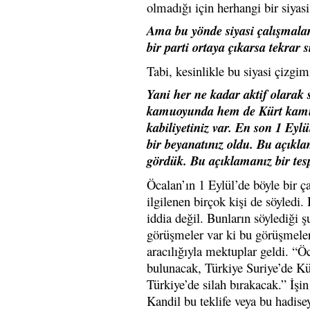
olmadığı için herhangi bir siya
Ama bu yönde siyasi çalışmalara
bir parti ortaya çıkarsa tekrar
Tabi, kesinlikle bu siyasi çizgi
Yani her ne kadar aktif olarak 
kamuoyunda hem de Kürt kamuoy
kabiliyetiniz var. En son 1 Eyl
bir beyanatınız oldu. Bu açıkl
gördük. Bu açıklamanız bir tesp
Öcalan’ın 1 Eylül’de böyle bir 
ilgilenen birçok kişi de söyle
iddia değil. Bunların söylediği ş
görüşmeler var ki bu görüşmelerin
aracılığıyla mektuplar geldi. “Öc
bulunacak, Türkiye Suriye’de Kür
Türkiye’de silah bırakacak.” İşin
Kandil bu teklife veya bu hadi