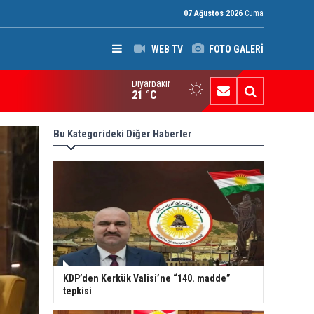
07 Ağustos 2026
Cuma
WEB TV
FOTO GALERİ
Diyarbakır
ak: Silah bırakmayan gruplara terör yasası uygulanacak
21 °C
Bu Kategorideki Diğer Haberler
KDP’den Kerkük Valisi’ne “140. madde”
tepkisi