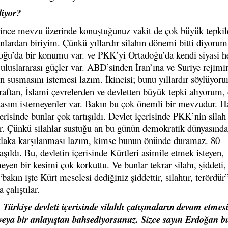
diyor?
 ince mevzu üzerinde konuştuğunuz vakit de çok büyük tepkil
anlardan biriyim. Çünkü yıllardır silahın dönemi bitti diyorum
ğu’da bir konumu var. ve PKK’yi Ortadoğu’da kendi siyasi he
uluslararası güçler var. ABD’sinden İran’ına ve Suriye rejimi
rın susmasını istemesi lazım. İkincisi; bunu yıllardır söylüyor
araftan, İslami çevrelerden ve devletten büyük tepki alıyorum, 
asını istemeyenler var. Bakın bu çok önemli bir mevzudur. H
çerisinde bunlar çok tartışıldı. Devlet içerisinde PKK’nin silah
r. Çünkü silahlar sustuğu an bu günün demokratik dünyasında
utlaka karşılanması lazım, kimse bunun önünde duramaz. 80
aşıldı. Bu, devletin içerisinde Kürtleri asimile etmek isteyen,
yen bir kesimi çok korkuttu. Ve bunlar tekrar silahı, şiddeti, 
bakın işte Kürt meselesi dediğiniz şiddettir, silahtır, terördür
çalıştılar.
Türkiye devleti içerisinde silahlı çatışmaların
devam etmesi
veya bir anlayıştan
bahsediyorsunuz. Sizce sayın Erdoğan 