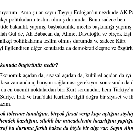
lmiyorum. Ama şu an sayın Tayyip Erdoğan’ın nezdinde AK Par
likçi politikaların teslim olmuş durumda. Bunu sadece ben
tide bakanlık yapmış, başbakanlık, meclis başkanlığı yapmış 
llah Gül de, Ali Babacan da, Ahmet Davutoğlu ve birçok kişi
enlikçi politikalarına teslim olmuş durumda ve sadece Kürt
e’yi ilgilendiren diğer konularda da demokratikleşme ve özgürl
 konuda öngörünüz nedir?
Ekonomik açıdan da, siyasal açıdan da, kültürel açıdan da iyi 
kısa zamanda iç barışını sağlaması gerekiyor. sonrasında da d
 da en önemli noktalardan biri Kürt sorunudur, hem Türkiye’n
Suriye, Irak ve İran’daki Kürtlerle ilgili doğru bir siyaset ve il
lazım.
tölerans tanıdığını, birçok fırsat verip kapı açtığını söylü
endek kazdığını, silahlı bir mücadelenin hazırlığını yaptığı
taraf bu duruma farklı baksa da böyle bir algı var. Sayın Ah