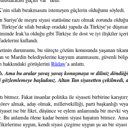
K’nin silah bırakmasını istemeyen güçlerin olduğunu söyledi.
n Suriye’de meşru siyasi statüsüne razı olmak zorunda olduğ
ürkiye’de silah bırakıp oradaki yapıda da Türkiye’ye düşman
inde Irak’ta olduğu gibi Türkiye ile dost ve iyi ilişkiler içer
adelerini kullandı.
asetinin durumunu, bu süreçte çözüm konusunda yaşanan tıkan
Van ve Mardin belediyelerine kayyum atanmasını, güvenli bölg
rı hakkındaki görüşlerini
Rûdaw
’a anlattı.
dı. Ama bu aralar yavaş yavaş konuşmaya ve diliniz döndüğ
 gözlemlemeye başladınız. Altan Tan siyasetten çekilmedi, d
ı bitmez. Fakat insanlar politika ile siyaseti birbirine karıştırı
 görev almak, aday olmak, milletvekilliği, parti başkanlığı veya
iyaset ise bir fikri, düşünce ve eylem anlamında bir mevki ve
. Bu anlamda ölene kadar benim siyasi hayatım bitmez. Ama
fikirlerime uygun, kendi siyasi çizgime uygun şu an bir siyasi 