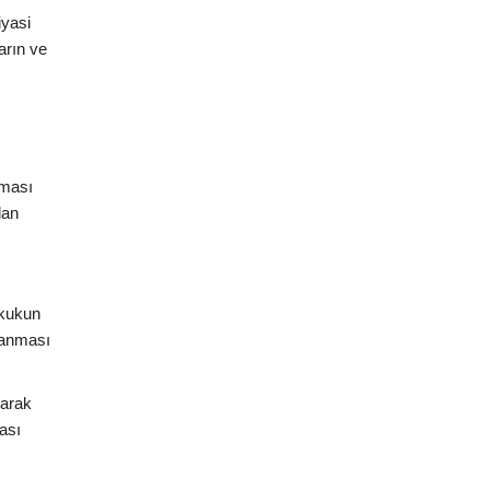
iyasi
arın ve
nması
lan
ukukun
planması
larak
ası