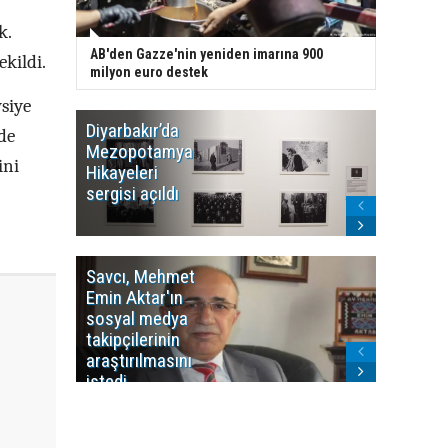
k.
AB'den Gazze'nin yeniden imarına 900
kildi.
milyon euro destek
siye
Diyarbakır’da
WDR, Kü
de
Mezopotamya
yayın y
ini
Hikayeleri
Cosmo K
sergisi açıldı
program
sonlandı
Savcı, Mehmet
Kürdist
Emin Aktar'ın
Bölgesi 
sosyal medya
Washing
takipçilerinin
Gündem
araştırılmasını
ile ilişkil
istedi