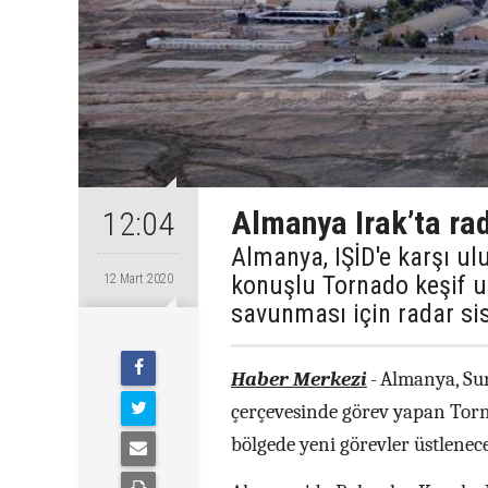
Almanya Irak’ta ra
12:04
Almanya, IŞİD'e karşı ul
konuşlu Tornado keşif uç
12 Mart 2020
savunması için radar si
Haber Merkezi
-
Almanya, Sur
çerçevesinde görev yapan Torna
bölgede yeni görevler üstlenec