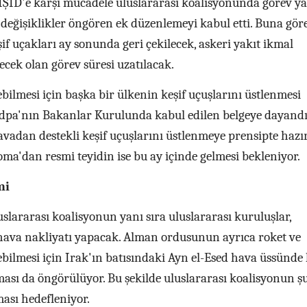
ŞİD'e karşı mücadele uluslararası koalisyonunda görev y
değişiklikler öngören ek düzenlemeyi kabul etti. Buna gör
 uçakları ay sonunda geri çekilecek, askeri yakıt ikmal
ecek olan görev süresi uzatılacak.
bilmesi için başka bir ülkenin keşif uçuşlarını üstlenmesi
 dpa'nın Bakanlar Kurulunda kabul edilen belgeye dayandı
avadan destekli keşif uçuşlarını üstlenmeye prensipte hazı
oma'dan resmi teyidin ise bu ay içinde gelmesi bekleniyor.
emi
slararası koalisyonun yanı sıra uluslararası kuruluşlar,
 hava nakliyatı yapacak. Alman ordusunun ayrıca roket ve
ebilmesi için Irak'ın batısındaki Ayn el-Esed hava üssünde
ası da öngörülüyor. Bu şekilde uluslararası koalisyonun ş
ası hedefleniyor.