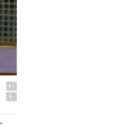
A+
A-
kı