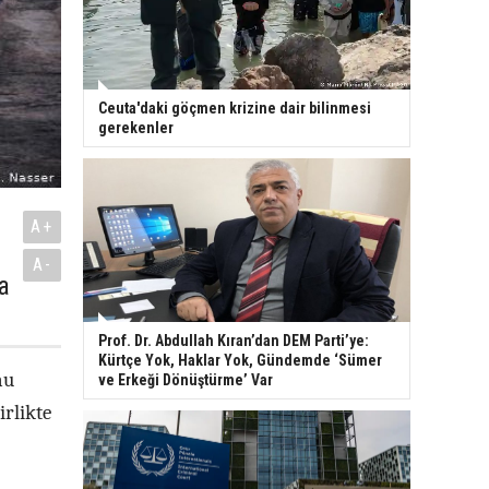
Ceuta'daki göçmen krizine dair bilinmesi
gerekenler
A+
A-
a
Prof. Dr. Abdullah Kıran’dan DEM Parti’ye:
Kürtçe Yok, Haklar Yok, Gündemde ‘Sümer
nu
ve Erkeği Dönüştürme’ Var
rlikte