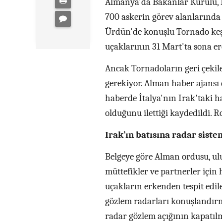
Almanya'da Bakanlar Kurulu, I
700 askerin görev alanlarında 
Ürdün'de konuşlu Tornado keşif
uçaklarının 31 Mart'ta sona er
Ancak Tornadoların geri çekile
gerekiyor. Alman haber ajansı
haberde İtalya'nın Irak'taki h
olduğunu ilettiği kaydedildi. R
Irak’ın batısına radar sist
Belgeye göre Alman ordusu, ulu
müttefikler ve partnerler için
uçakların erkenden tespit edil
gözlem radarları konuşlandırm
radar gözlem açığının kapatılm