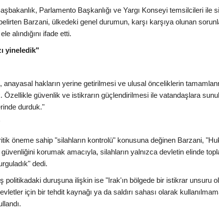
şbakanlık, Parlamento Başkanlığı ve Yargı Konseyi temsilcileri ile s
ini belirten Barzani, ülkedeki genel durumun, karşı karşıya olunan sorunl
le alındığını ifade etti.
ı yineledik"
nayasal hakların yerine getirilmesi ve ulusal önceliklerin tamamla
. Özellikle güvenlik ve istikrarın güçlendirilmesi ile vatandaşlara sunu
erinde durduk."
"
 kritik öneme sahip "silahların kontrolü" konusuna değinen Barzani, "H
güvenliğini korumak amacıyla, silahların yalnızca devletin elinde to
rguladık" dedi.
 politikadaki duruşuna ilişkin ise "Irak'ın bölgede bir istikrar unsuru o
vletler için bir tehdit kaynağı ya da saldırı sahası olarak kullanılmam
ullandı.