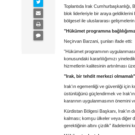
Toplantıda Irak Cumhurbaşkanlığı, Ba
blok liderleriyle bir araya geldikler
bölgesel ile uluslararası gelişmelerin e
"Hükümet programına bağlılığımız
Neçirvan Barzani, şunları ifade etti:
"Hükümet programının uygulanması, a
konusundaki kararlılığımızı yineledik
hizmetlerin kalitesinin artırılması üz
"Irak, bir tehdit merkezi olmamalı
Irak’ın egemenliği ve güvenliği için
üstünlüğünü güçlendirmek ve Irak’ın 
kararının uygulanmasının önemini vu
Kürdistan Bölgesi Başkanı, Irak’ın dış
kalması; komşu ülkeler veya diğer de
gerektiğinin altını çizdik” ifadelerini k