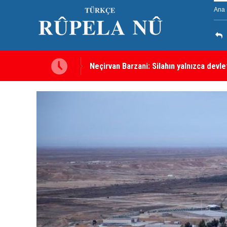
Ana 
Neçirvan Barzani: Silahın yalnızca devl
Kürdistan Hükümeti'nden Kor Mor gazı 