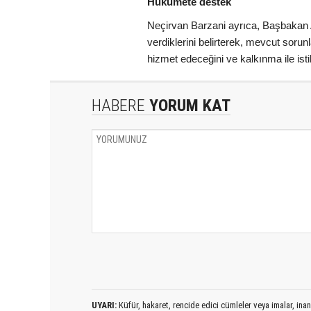
Hükümete destek
Neçirvan Barzani ayrıca, Başbakan A
verdiklerini belirterek, mevcut soru
hizmet edeceğini ve kalkınma ile istik
HABERE
YORUM KAT
UYARI:
Küfür, hakaret, rencide edici cümleler veya imalar, inanç