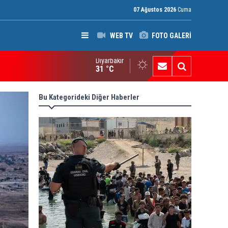
07 Ağustos 2026
Cuma
WEB TV
FOTO GALERİ
Diyarbakır
P’den Kerkük Valisi’ne “140. madde” tepkisi
31 °C
Bu Kategorideki Diğer Haberler