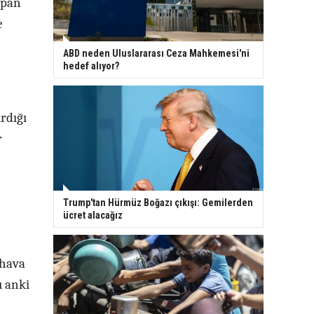
apan
e
ABD neden Uluslararası Ceza Mahkemesi'ni
hedef alıyor?
rdığı
r
Trump'tan Hürmüz Boğazı çıkışı: Gemilerden
ücret alacağız
 hava
u anki