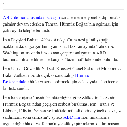
.
ABD ile İran arasındaki savaşın
sona ermesine yönelik diplomatik
çabalar devam ederken Tahran, Hürmüz Boğazı'nın açılması için
çok sayıda talepte bulundu.
İran Dışişleri Bakanı Abbas Arakçi Cumartesi günü yaptığı
açıklamada, diğer şartların yanı sıra, Haziran ayında Tahran ve
Washington arasında imzalanan çerçeve anlaşmanın ABD
tarafından ihlal edilmesine karşılık "tazminat" talebinde bulundu.
İran Ulusal Güvenlik Yüksek Konseyi Genel Sekreteri Muhammed
Bakır Zülkadir ise stratejik öneme sahip
Hürmüz
Boğazı'ndaki
ablukayı sona erdirmek için çok sayıda talep içeren
bir liste sundu.
İran haber ajansı Tasnim'in aktardığına göre Zülkadir, ülkesinin
Hürmüz Boğazı'ndan geçişleri serbest bırakması için "İran'a ve
Lübnan, Filistin, Yemen ve Irak'taki müttefiklerine yönelik savaş ve
saldırıların sona ermesini", ayrıca
ABD'nin
İran limanlarına
uyguladığı abluka ve Tahran'a yönelik yaptırımların kaldırılmasını,