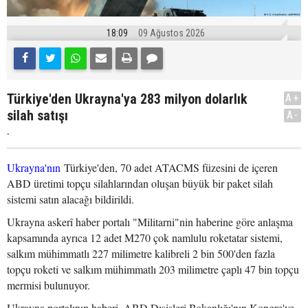
18:09
09 Ağustos 2026
Türkiye'den Ukrayna'ya 283 milyon dolarlık
A+
silah satışı
A-
.
Ukrayna'nın
Türkiye'den, 70 adet ATACMS füzesini de içeren
ABD üretimi topçu silahlarından oluşan büyük bir paket silah
sistemi satın alacağı bildirildi.
Ukrayna askerî haber portalı "Militarni"nin haberine göre anlaşma
kapsamında ayrıca 12 adet M270 çok namlulu roketatar sistemi,
salkım mühimmatlı 227 milimetre kalibreli 2 bin 500'den fazla
topçu roketi ve salkım mühimmatlı 203 milimetre çaplı 47 bin topçu
mermisi bulunuyor.
Ukrayna portalının haberi, ABD Dışişleri Bakanlığı'nın Kongre'ye