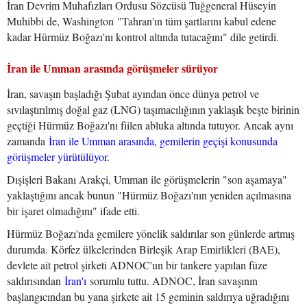
İran Devrim Muhafızları Ordusu Sözcüsü Tuğgeneral Hüseyin
Muhibbi de, Washington "Tahran'ın tüm şartlarını kabul edene
kadar Hürmüz Boğazı'nı kontrol altında tutacağını" dile getirdi.
İran ile Umman arasında görüşmeler sürüyor
İran, savaşın başladığı Şubat ayından önce dünya petrol ve
sıvılaştırılmış doğal gaz (LNG) taşımacılığının yaklaşık beşte birinin
geçtiği Hürmüz Boğazı'nı fiilen abluka altında tutuyor. Ancak aynı
zamanda
İran ile Umman arasında, gemilerin geçişi konusunda
görüşmeler yürütülüyor.
Dışişleri Bakanı Arakçi, Umman ile görüşmelerin "son aşamaya"
yaklaştığını ancak bunun "Hürmüz Boğazı'nın yeniden açılmasına
bir işaret olmadığını" ifade etti.
Hürmüz Boğazı'nda gemilere yönelik saldırılar son günlerde artmış
durumda. Körfez ülkelerinden Birleşik Arap Emirlikleri (BAE),
devlete ait petrol şirketi ADNOC'un bir tankere yapılan füze
saldırısından
İran'ı
sorumlu tuttu. ADNOC, İran savaşının
başlangıcından bu yana şirkete ait 15 geminin saldırıya uğradığını