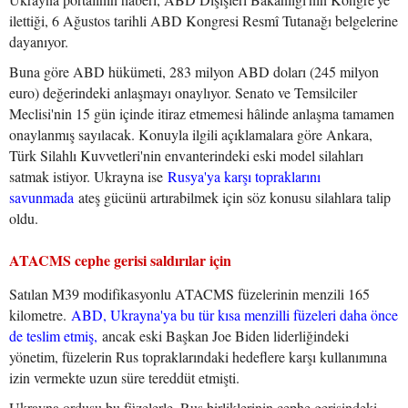
ilettiği, 6 Ağustos tarihli ABD Kongresi Resmî Tutanağı belgelerine
dayanıyor.
Buna göre ABD hükümeti, 283 milyon ABD doları (245 milyon
euro) değerindeki anlaşmayı onaylıyor. Senato ve Temsilciler
Meclisi'nin 15 gün içinde itiraz etmemesi hâlinde anlaşma tamamen
onaylanmış sayılacak. Konuyla ilgili açıklamalara göre Ankara,
Türk Silahlı Kuvvetleri'nin envanterindeki eski model silahları
satmak istiyor. Ukrayna ise
Rusya'ya karşı topraklarını
savunmada
ateş gücünü artırabilmek için söz konusu silahlara talip
oldu.
ATACMS cephe gerisi saldırılar için
Satılan M39 modifikasyonlu ATACMS füzelerinin menzili 165
kilometre.
ABD, Ukrayna'ya bu tür kısa menzilli füzeleri daha önce
de teslim etmiş,
ancak eski Başkan Joe Biden liderliğindeki
yönetim, füzelerin Rus topraklarındaki hedeflere karşı kullanımına
izin vermekte uzun süre tereddüt etmişti.
Ukrayna ordusu bu füzelerle, Rus birliklerinin cephe gerisindeki