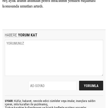
beş aylık aranın ardından petrol ihracatının yeniden başlaması
konusunda umutları artırdı.
HABERE
YORUM KAT
UYARI:
Küfür, hakaret, rencide edici cümleler veya imalar, inançlara saldırı
içeren, imla kuralları ile yazılmamış,
Türkçe karakter kullanılmayan ve büyük harflerle yazılmış yorumlar