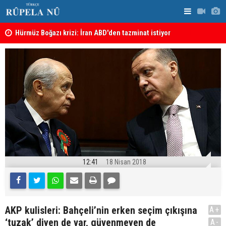
şı
Hürmüz Boğazı krizi: İran ABD'den tazminat istiyor
İran'dan Hü
12:41
18 Nisan 2018
AKP kulisleri: Bahçeli’nin erken seçim çıkışına
A+
‘tuzak’ diyen de var, güvenmeyen de
A-