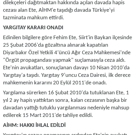
dilekçeleri dağıtmaktan hakkında açılan davada hapis
cezası alan Ete, AİHM'e taşıdığı davada
Türkiye
’yi
tazminata mahkum ettirdi.
YARGITAY KARARI ONADI
Edinilen bilgilere göre Fehim Ete, Siirt'in Baykan ilçesinde
25 Şubat 2006'da gözaltına alınarak kapatılan
Diyarbakır Özel Yetkili 4’üncü Ağır Ceza Mahkemesi’nde
"Örgüt propagandası yapmak" suçlamasıyla ceza aldı.
Ete’nin avukatları, sonuçlanan davayı 10 Nisan 2010'da
Yargıtay'a taşıdı. Yargıtay 9’uncu Ceza Dairesi, ilk derece
mahkemenin kararını 20 Eylül 2011'de onadı.
Yargılama sürerken 16 Şubat 2010'da tutuklanan Ete, 1
yıl 2 ay hapis yattıktan sonra, kalan cezasının başka bir
davadan yattığı tutuklu yargılanması nedeniyle mahsup
edilerek 15 Mart 2011'de tahliye edildi.
AİHM: HAKKI İHLAL EDİLDİ