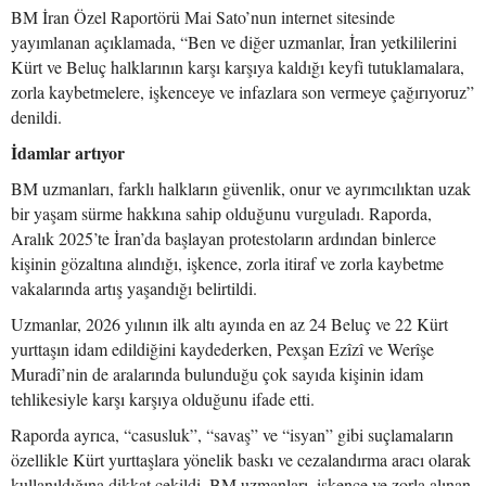
BM İran Özel Raportörü Mai Sato’nun internet sitesinde
yayımlanan açıklamada, “Ben ve diğer uzmanlar, İran yetkililerini
Kürt ve Beluç halklarının karşı karşıya kaldığı keyfi tutuklamalara,
zorla kaybetmelere, işkenceye ve infazlara son vermeye çağırıyoruz”
denildi.
İdamlar artıyor
BM uzmanları, farklı halkların güvenlik, onur ve ayrımcılıktan uzak
bir yaşam sürme hakkına sahip olduğunu vurguladı. Raporda,
Aralık 2025’te İran’da başlayan protestoların ardından binlerce
kişinin gözaltına alındığı, işkence, zorla itiraf ve zorla kaybetme
vakalarında artış yaşandığı belirtildi.
Uzmanlar, 2026 yılının ilk altı ayında en az 24 Beluç ve 22 Kürt
yurttaşın idam edildiğini kaydederken, Pexşan Ezîzî ve Werîşe
Muradî’nin de aralarında bulunduğu çok sayıda kişinin idam
tehlikesiyle karşı karşıya olduğunu ifade etti.
Raporda ayrıca, “casusluk”, “savaş” ve “isyan” gibi suçlamaların
özellikle Kürt yurttaşlara yönelik baskı ve cezalandırma aracı olarak
kullanıldığına dikkat çekildi. BM uzmanları, işkence ve zorla alınan