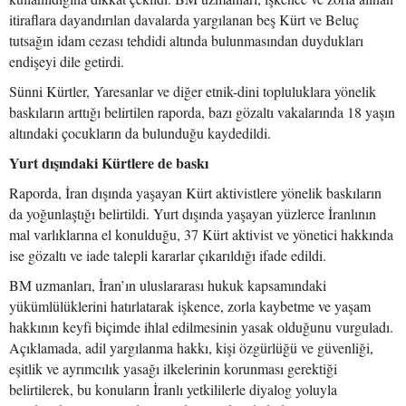
itiraflara dayandırılan davalarda yargılanan beş Kürt ve Beluç
tutsağın idam cezası tehdidi altında bulunmasından duydukları
endişeyi dile getirdi.
Sünni Kürtler, Yaresanlar ve diğer etnik-dini topluluklara yönelik
baskıların arttığı belirtilen raporda, bazı gözaltı vakalarında 18 yaşın
altındaki çocukların da bulunduğu kaydedildi.
Yurt dışındaki Kürtlere de baskı
Raporda, İran dışında yaşayan Kürt aktivistlere yönelik baskıların
da yoğunlaştığı belirtildi. Yurt dışında yaşayan yüzlerce İranlının
mal varlıklarına el konulduğu, 37 Kürt aktivist ve yönetici hakkında
ise gözaltı ve iade talepli kararlar çıkarıldığı ifade edildi.
BM uzmanları, İran’ın uluslararası hukuk kapsamındaki
yükümlülüklerini hatırlatarak işkence, zorla kaybetme ve yaşam
hakkının keyfi biçimde ihlal edilmesinin yasak olduğunu vurguladı.
Açıklamada, adil yargılanma hakkı, kişi özgürlüğü ve güvenliği,
eşitlik ve ayrımcılık yasağı ilkelerinin korunması gerektiği
belirtilerek, bu konuların İranlı yetkililerle diyalog yoluyla