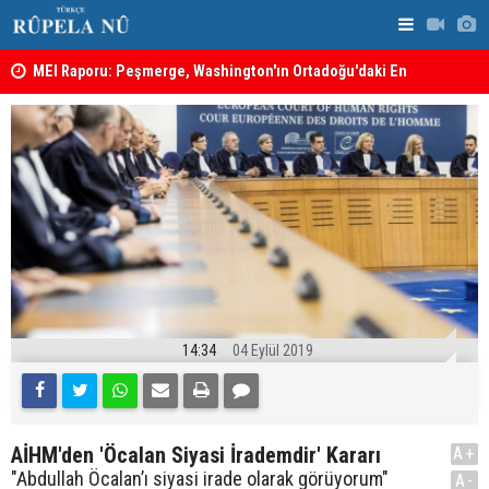
MEI Raporu: Peşmerge, Washington'ın Ortadoğu'daki En
Hadi Amiri'
Önemli Güvenlik Ortaklarından Biri
ABD'nin sal
14:34
04 Eylül 2019
AİHM'den 'Öcalan Siyasi İrademdir' Kararı
A+
"Abdullah Öcalan’ı siyasi irade olarak görüyorum"
A-