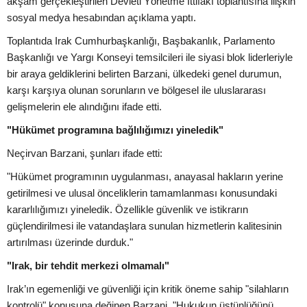
akşam gerçekleştirilen Devleti Yönetme İttifakı toplantısına ilişkin
sosyal medya hesabından açıklama yaptı.
Toplantıda Irak Cumhurbaşkanlığı, Başbakanlık, Parlamento
Başkanlığı ve Yargı Konseyi temsilcileri ile siyasi blok liderleriyle
bir araya geldiklerini belirten Barzani, ülkedeki genel durumun,
karşı karşıya olunan sorunların ve bölgesel ile uluslararası
gelişmelerin ele alındığını ifade etti.
"Hükümet programına bağlılığımızı yineledik"
Neçirvan Barzani, şunları ifade etti:
"Hükümet programının uygulanması, anayasal hakların yerine
getirilmesi ve ulusal önceliklerin tamamlanması konusundaki
kararlılığımızı yineledik. Özellikle güvenlik ve istikrarın
güçlendirilmesi ile vatandaşlara sunulan hizmetlerin kalitesinin
artırılması üzerinde durduk."
"Irak, bir tehdit merkezi olmamalı"
Irak’ın egemenliği ve güvenliği için kritik öneme sahip "silahların
kontrolü" konusuna değinen Barzani, "Hukukun üstünlüğünü