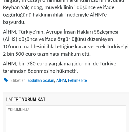
Yargıtay'ın cezayı onamasının ardından Ete'nin avukatı
Reyhan Yalçındağ, müvekkilinin "düşünce ve ifade
özgürlüğünü hakkının ihlali" nedeniyle AİHM'e
başvurdu.
AİHM, Türkiye'nin, Avrupa İnsan Hakları Sözleşmesi
(AİHS) düşünce ve ifade özgürlüğünü düzenleyen
10'uncu maddesini ihlal ettiğine karar vererek Türkiye’yi
2 bin 500 euro tazminata mahkum etti.
AİHM, bin 780 euro yargılama giderinin de Türkiye
tarafından ödenmesine hükmetti.
,
,
Etiketler :
abdullah öcalan
AİHM
Fehime Ete
HABERE
YORUM KAT