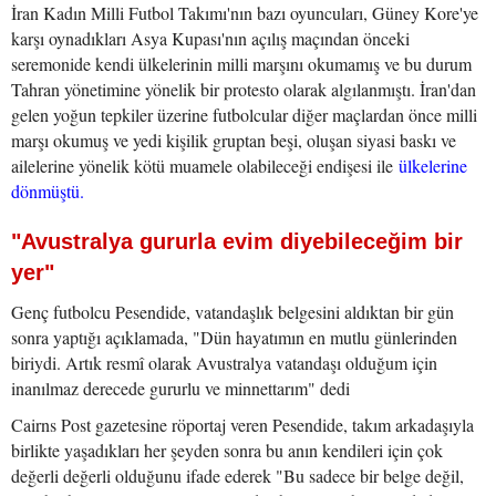
İran Kadın Milli Futbol Takımı'nın bazı oyuncuları, Güney Kore'ye
karşı oynadıkları Asya Kupası'nın açılış maçından önceki
seremonide kendi ülkelerinin milli marşını okumamış ve bu durum
Tahran yönetimine yönelik bir protesto olarak algılanmıştı. İran'dan
gelen yoğun tepkiler üzerine futbolcular diğer maçlardan önce milli
marşı okumuş ve yedi kişilik gruptan beşi, oluşan siyasi baskı ve
ailelerine yönelik kötü muamele olabileceği endişesi ile
ülkelerine
dönmüştü.
"Avustralya gururla evim diyebileceğim bir
yer"
Genç futbolcu Pesendide, vatandaşlık belgesini aldıktan bir gün
sonra yaptığı açıklamada, "Dün hayatımın en mutlu günlerinden
biriydi. Artık resmî olarak Avustralya vatandaşı olduğum için
inanılmaz derecede gururlu ve minnettarım" dedi
Cairns Post gazetesine röportaj veren Pesendide, takım arkadaşıyla
birlikte yaşadıkları her şeyden sonra bu anın kendileri için çok
değerli değerli olduğunu ifade ederek "Bu sadece bir belge değil,