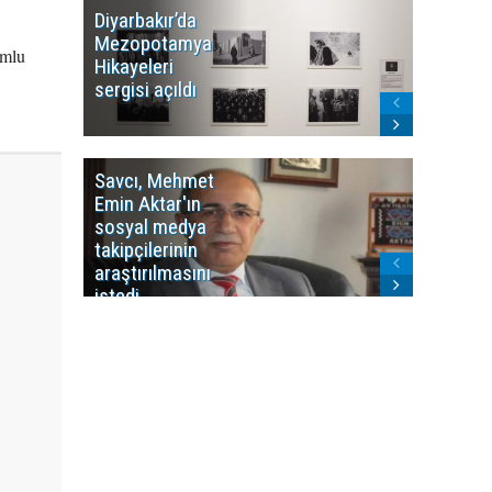
Diyarbakır’da
WDR, Kü
Mezopotamya
yayın y
umlu
Hikayeleri
Cosmo K
sergisi açıldı
program
sonlandı
Savcı, Mehmet
Kürdist
Emin Aktar'ın
Bölgesi 
sosyal medya
Washing
takipçilerinin
Gündem
araştırılmasını
ile ilişkil
istedi