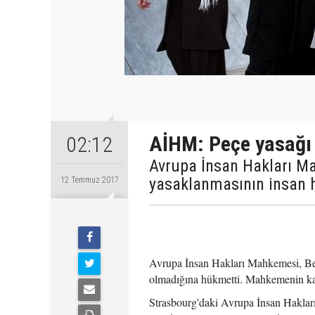
AİHM: Peçe yasağı i
02:12
Avrupa İnsan Hakları M
yasaklanmasının insan h
12 Temmuz 2017
Avrupa İnsan Hakları Mahkemesi, Belç
olmadığına hükmetti. Mahkemenin kara
Strasbourg'daki Avrupa İnsan Haklar