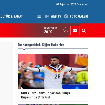
08 Ağustos 2026
Cumartesi
KÜLTÜR & SANAT
WEB TV
FOTO GALERİ
Diyarbakır
di Amiri'den silahlı gruplara çağrı: Suudi Arabistan ve ABD'nin sal
26 °C
Bu Kategorideki Diğer Haberler
Kürt Yıldız Deniz Undav’dan Dünya
Kupası’nda Çifte Gol