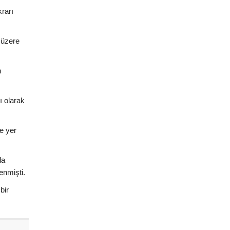
rarı
 üzere
n
ı olarak
de yer
da
enmişti.
bir