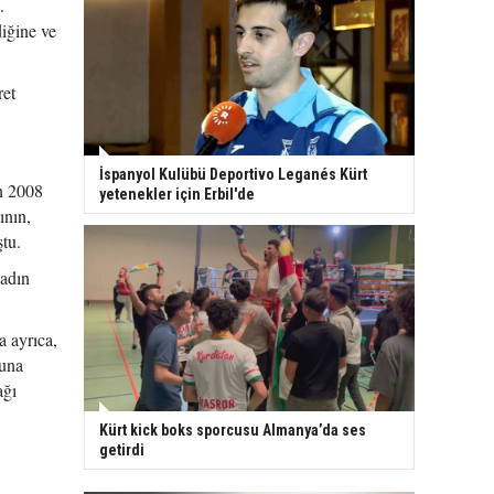
.
iğine ve
ret
İspanyol Kulübü Deportivo Leganés Kürt
in 2008
yetenekler için Erbil'de
ının,
tu.
kadın
 ayrıca,
muna
ağı
Kürt kick boks sporcusu Almanya’da ses
getirdi