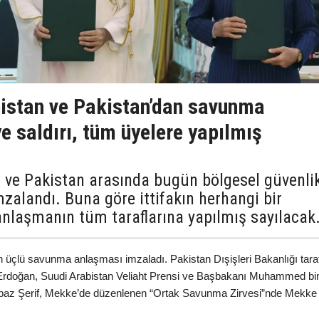
bistan ve Pakistan’dan savunma
e saldırı, tüm üyelere yapılmış
n ve Pakistan arasında bugün bölgesel güvenli
zalandı. Buna göre ittifakın herhangi bir
 anlaşmanın tüm taraflarına yapılmış sayılacak
n üçlü savunma anlaşması imzaladı. Pakistan Dışişleri Bakanlığı tara
Erdoğan, Suudi Arabistan Veliaht Prensi ve Başbakanı Muhammed bi
baz Şerif, Mekke’de düzenlenen “Ortak Savunma Zirvesi”nde Mekke