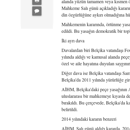
alanda yüzün tamamen veya kısmen ört
Mahkeme Salı günü açıkladığı kararın
din özgürlüğüne aykırı olmadığına hü
Mahkemenin kararında, örtünme yasağı
edildi. Bu yasağın demokratik bir top
İki ayrı dava
Davalardan biri Belçika vatandaşı Fou
yılında aldığı ve kamusal alanda peçe
özel ve aile hayatına duyulan saygını
Diğer dava ise Belçika vatandaşı Sam
Belçika'da 2011 yılında yürürlüğe g
AİHM, Belçika'daki peçe yasağının A
uluslararası bir mahkemeye kıyasla dev
bırakıldı. Bu çerçevede, Belçika'da 
belirtildi.
2014 yılındaki kararın benzeri
AİHM, Salı günü aldığı kararda, 2014 