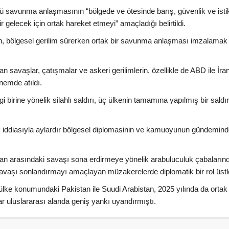
ü savunma anlaşmasının “bölgede ve ötesinde barış, güvenlik ve istik
r gelecek için ortak hareket etmeyi” amaçladığı belirtildi.
an, bölgesel gerilim sürerken ortak bir savunma anlaşması imzalamak
tan savaşlar, çatışmalar ve askeri gerilimlerin, özellikle de ABD ile İra
nemde atıldı.
irine yönelik silahlı saldırı, üç ülkenin tamamına yapılmış bir saldır
tifak iddiasıyla aylardır bölgesel diplomasinin ve kamuoyunun gündemin
İran arasındaki savaşı sona erdirmeye yönelik arabuluculuk çabaların
vaşı sonlandırmayı amaçlayan müzakerelerde diplomatik bir rol üstl
lke konumundaki Pakistan ile Suudi Arabistan, 2025 yılında da ortak 
 uluslararası alanda geniş yankı uyandırmıştı.