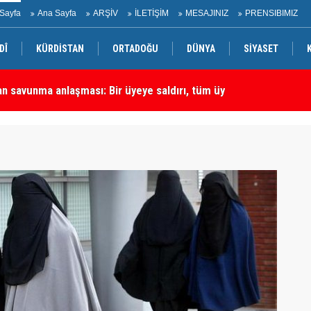
Sayfa
Ana Sayfa
ARŞİV
İLETİŞİM
MESAJINIZ
PRENSIBIMIZ
DÎ
KÜRDİSTAN
ORTADOĞU
DÜNYA
SİYASET
rtadoğu'daki En Önemli Güvenlik Ortaklarından Biri
Ha