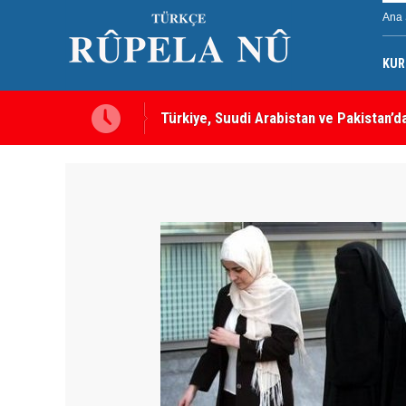
Ana 
KUR
ırı, tüm üyelere yapılmış
MEI Raporu: Peşmerge, Washington'ın O