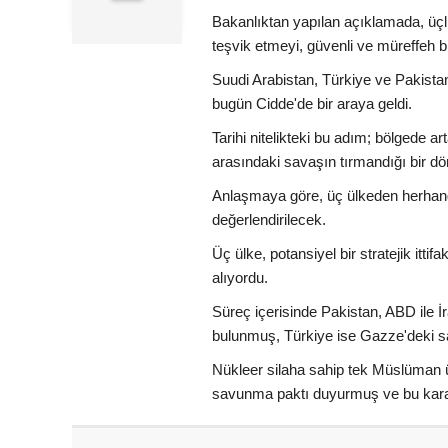
Bakanlıktan yapılan açıklamada, üçl
teşvik etmeyi, güvenli ve müreffeh bi
Suudi Arabistan, Türkiye ve Pakist
bugün Cidde'de bir araya geldi.
Tarihi nitelikteki bu adım; bölgede ar
arasındaki savaşın tırmandığı bir dö
Anlaşmaya göre, üç ülkeden herhangi b
değerlendirilecek.
Üç ülke, potansiyel bir stratejik it
alıyordu.
Süreç içerisinde Pakistan, ABD ile 
bulunmuş, Türkiye ise Gazze'deki sa
Nükleer silaha sahip tek Müslüman ü
savunma paktı duyurmuş ve bu karar