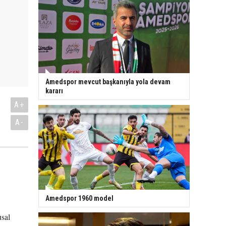
Amedspor mevcut başkanıyla yola devam
kararı
A+
A-
Amedspor 1960 model
.
sal