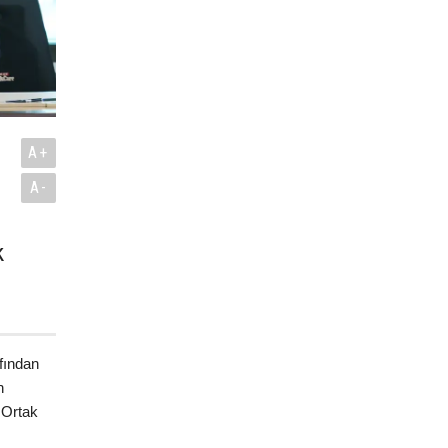
A+
A-
k
.
fından
n
 Ortak