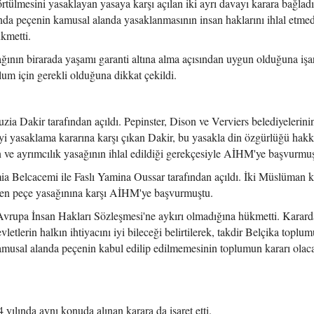
ülmesini yasaklayan yasaya karşı açılan iki ayrı davayı karara bağladı
da peçenin kamusal alanda yasaklanmasının insan haklarını ihlal etmed
kmetti.
nın birarada yaşamı garanti altına alma açısından uygun olduğuna işa
lum için gerekli olduğuna dikkat çekildi.
zia Dakir tarafından açıldı. Pepinster, Dison ve Verviers belediyelerin
yi yasaklama kararına karşı çıkan Dakir, bu yasakla din özgürlüğü hakk
n ve ayrımcılık yasağının ihlal edildiği gerekçesiyle AİHM'ye başvurmuş
ia Belcacemi ile Faslı Yamina Oussar tarafından açıldı. İki Müslüman 
iren peçe yasağınına karşı AİHM'ye başvurmuştu.
vrupa İnsan Hakları Sözleşmesi'ne aykırı olmadığına hükmetti. Kararda
letlerin halkın ihtiyacını iyi bileceği belirtilerek, takdir Belçika toplu
kamusal alanda peçenin kabul edilip edilmemesinin toplumun kararı olac
yılında aynı konuda alınan karara da işaret etti.