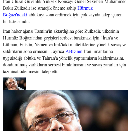
İran Ulusal Güvenlik Yüksek Konseyi Genel Sekreteri Muhammed
Bakır Zülkadir ise stratejik öneme sahip
Hürmüz
Boğazı'ndaki
ablukayı sona erdirmek için çok sayıda talep içeren
bir liste sundu.
İran haber ajansı Tasnim'in aktardığına göre Zülkadir, ülkesinin
Hürmüz Boğazı'ndan geçişleri serbest bırakması için "İran'a ve
Lübnan, Filistin, Yemen ve Irak'taki müttefiklerine yönelik savaş ve
saldırıların sona ermesini", ayrıca
ABD'nin
İran limanlarına
uyguladığı abluka ve Tahran'a yönelik yaptırımların kaldırılmasını,
dondurulmuş varlıkların serbest bırakılmasını ve savaş zararları için
tazminat ödenmesini talep etti.