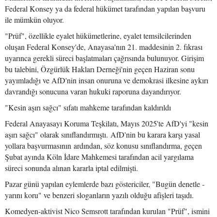
Federal Konsey ya da federal hükümet tarafından yapılan başvuru
ile mümkün oluyor.
"Prüf", özellikle eyalet hükümetlerine, eyalet temsilcilerinden
oluşan Federal Konsey'de, Anayasa'nın 21. maddesinin 2. fıkrası
uyarınca gerekli süreci başlatmaları çağrısında bulunuyor. Girişim
bu talebini, Özgürlük Hakları Derneği'nin geçen Haziran sonu
yayımladığı ve AfD'nin insan onuruna ve demokrasi ilkesine aykırı
davrandığı sonucuna varan hukuki raporuna dayandırıyor.
"Kesin aşırı sağcı" sıfatı mahkeme tarafından kaldırıldı
Federal Anayasayı Koruma Teşkilatı, Mayıs 2025'te AfD'yi "kesin
aşırı sağcı" olarak sınıflandırmıştı. AfD'nin bu karara karşı yasal
yollara başvurmasının ardından, söz konusu sınıflandırma, geçen
Şubat ayında Köln İdare Mahkemesi tarafından acil yargılama
süreci sonunda alınan kararla iptal edilmişti.
Pazar günü yapılan eylemlerde bazı göstericiler, "Bugün denetle -
yarını koru" ve benzeri sloganların yazılı olduğu afişleri taşıdı.
Komedyen-aktivist Nico Semsrott tarafından kurulan "Prüf", ismini