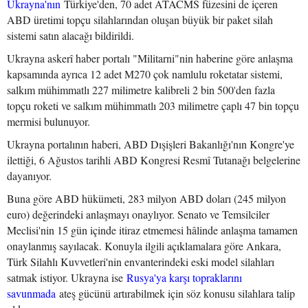
Ukrayna'nın
Türkiye'den, 70 adet ATACMS füzesini de içeren
ABD üretimi topçu silahlarından oluşan büyük bir paket silah
sistemi satın alacağı bildirildi.
Ukrayna askerî haber portalı "Militarni"nin haberine göre anlaşma
kapsamında ayrıca 12 adet M270 çok namlulu roketatar sistemi,
salkım mühimmatlı 227 milimetre kalibreli 2 bin 500'den fazla
topçu roketi ve salkım mühimmatlı 203 milimetre çaplı 47 bin topçu
mermisi bulunuyor.
Ukrayna portalının haberi, ABD Dışişleri Bakanlığı'nın Kongre'ye
ilettiği, 6 Ağustos tarihli ABD Kongresi Resmî Tutanağı belgelerine
dayanıyor.
Buna göre ABD hükümeti, 283 milyon ABD doları (245 milyon
euro) değerindeki anlaşmayı onaylıyor. Senato ve Temsilciler
Meclisi'nin 15 gün içinde itiraz etmemesi hâlinde anlaşma tamamen
onaylanmış sayılacak. Konuyla ilgili açıklamalara göre Ankara,
Türk Silahlı Kuvvetleri'nin envanterindeki eski model silahları
satmak istiyor. Ukrayna ise
Rusya'ya karşı topraklarını
savunmada
ateş gücünü artırabilmek için söz konusu silahlara talip