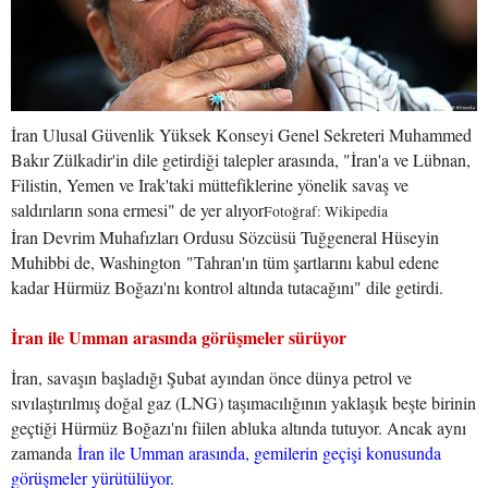
İran Ulusal Güvenlik Yüksek Konseyi Genel Sekreteri Muhammed
Bakır Zülkadir'in dile getirdiği talepler arasında, "İran'a ve Lübnan,
Filistin, Yemen ve Irak'taki müttefiklerine yönelik savaş ve
saldırıların sona ermesi" de yer alıyor
Fotoğraf: Wikipedia
İran Devrim Muhafızları Ordusu Sözcüsü Tuğgeneral Hüseyin
Muhibbi de, Washington "Tahran'ın tüm şartlarını kabul edene
kadar Hürmüz Boğazı'nı kontrol altında tutacağını" dile getirdi.
İran ile Umman arasında görüşmeler sürüyor
İran, savaşın başladığı Şubat ayından önce dünya petrol ve
sıvılaştırılmış doğal gaz (LNG) taşımacılığının yaklaşık beşte birinin
geçtiği Hürmüz Boğazı'nı fiilen abluka altında tutuyor. Ancak aynı
zamanda
İran ile Umman arasında, gemilerin geçişi konusunda
görüşmeler yürütülüyor.