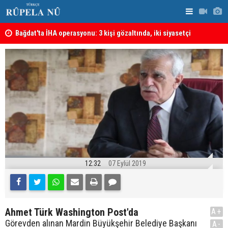
lmeli
Bağdat'ta İHA operasyonu: 3 kişi gözaltında, iki siyasetçi
Almanya'da 
hakkında tutuklama kararı
12:32
07 Eylül 2019
Ahmet Türk Washington Post'da
A+
Görevden alınan Mardin Büyükşehir Belediye Başkanı
A-