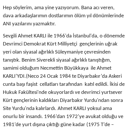
Hep söylerim, ama yine yazıyorum. Bana acı veren,
dava arkadaşlarımın dostlarımın ölüm yıl dönümlerinde
ANI yazılarını yazmaktır.
Sevgili Ahmet
KARLI ile
1966'da İstanbul'da, o dönemde
Devrimci Demokrat Kürt Milliyetçi gençlerinin uğrak
yeri olan siyasal ağırlıklı Süleymaniye çevresinden
tanıştık. Benim Siverekli siyasal ağırlıklı tanıştığım,
samimi olduğum Necmettin Büyükkaya ile Ahmet
KARLI’YDI.(Neco 24 Ocak 1984 te Diyarbakır’da Askeri
cunta başı faşist cellatları tarafından katıl edildi. İkisi de
Hukuk Fakültesi'nde okuyorlardı ve devrimci yurtsever
Kürt gençlerinin kaldıkları Diyarbakır Yurdu'ndan sonra
Site Yurdu'nda kalırlardı. Ahmet KARLI yok
sul ama
onurlu bir insandı. 1966’dan 1972’ye avukat olduğu ve
1981’de y
urt dışına çıktığı güne kadar (1975 T’de –