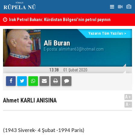
Irak Petrol Bakanı: Kürdistan Bölgesi’nin petrol payının
Süleymaniy
artırılmasının önünde bir engel yok
Yazarın Tüm Yazıları >
Ali Buran
E-posta:
alimirhan63@hotmail.com
13:38
01 Şubat 2020
A+
Ahmet KARLI ANISINA
A-
(1943 Siverek- 4 Şubat -1994 Paris)