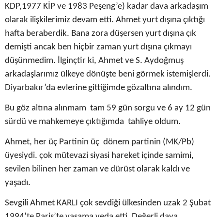
KDP,1977 KİP ve 1983 Peşeng’e) kadar dava arkadaşım
olarak ilişkilerimiz devam etti. Ahmet yurt dışına çıktığı
hafta
beraberdik. Bana
zora düşersen yurt dışına çık
demişti ancak ben hiçbir zaman yurt dışına çıkmayı
düşünmedim. İlginçtir
ki, Ahmet ve S.
Aydoğmuş
arkadaşlarımız ülkeye
dönüşte beni görmek istemişlerdi.
Diyarbakır’da evlerine
gittiğimde gözaltına
alındım.
Bu göz altına alınmam tam 59 gün sorgu ve 6 ay 12 gün
sürdü ve mahkemeye çıktığımda tahliye oldum.
Ahmet, her
üç Partinin üç dönem partinin (MK/Pb)
üyesiydi. çok mütevazi siyasi hareket içinde
samimi,
sevilen
bilinen her zaman ve dürüst
olarak kaldı
ve
yaşadı.
Sevgili Ahmet
KARLI çok
sevdiği ülkesinden uzak
2 Şubat
1994’
te Paris’te yaşama veda etti. Değerli dava