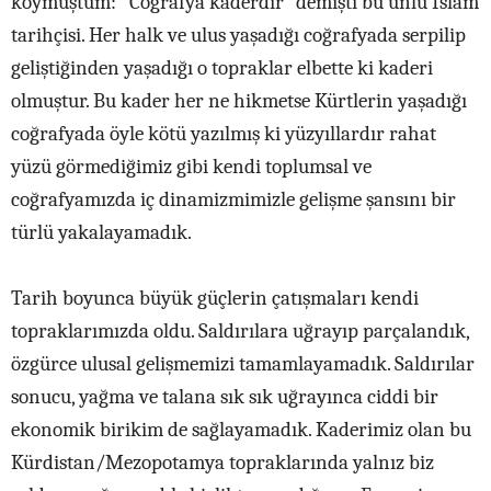
koymuştum: ‘’Coğrafya kaderdir” demişti bu ünlü İslam
tarihçisi. Her halk ve ulus yaşadığı coğrafyada serpilip
geliştiğinden yaşadığı o topraklar elbette ki kaderi
olmuştur. Bu kader her ne hikmetse Kürtlerin yaşadığı
coğrafyada öyle kötü yazılmış ki yüzyıllardır rahat
yüzü görmediğimiz gibi kendi toplumsal ve
coğrafyamızda iç dinamizmimizle gelişme şansını bir
türlü yakalayamadık.
Tarih boyunca büyük güçlerin çatışmaları kendi
topraklarımızda oldu. Saldırılara uğrayıp parçalandık,
özgürce ulusal gelişmemizi tamamlayamadık. Saldırılar
sonucu, yağma ve talana sık sık uğrayınca ciddi bir
ekonomik birikim de sağlayamadık. Kaderimiz olan bu
Kürdistan/Mezopotamya topraklarında yalnız biz