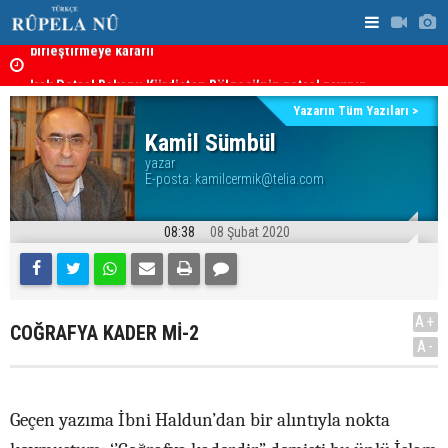
Irak Petrol Bakanı: Kürdistan Bölgesi’nin petrol payının
Süleymaniy
artırılmasının önünde bir engel yok
Yazarın Tüm Yazıları >
Kamil Sümbül
yazar
E-posta:
kamilcermik@telia.com
08:38
08 Şubat 2020
A+
COĞRAFYA KADER Mİ-2
A-
Geçen yazıma İbni Haldun’dan bir alıntıyla nokta