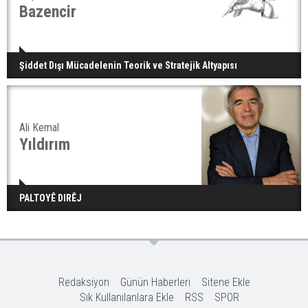
Bazencir
Şiddet Dışı Mücadelenin Teorik ve Stratejik Altyapısı
Ali Kemal
Yıldırım
PALTOYÊ DIRÊJ
Redaksiyon
Günün Haberleri
Sitene Ekle
Sık Kullanılanlara Ekle
RSS
SPOR