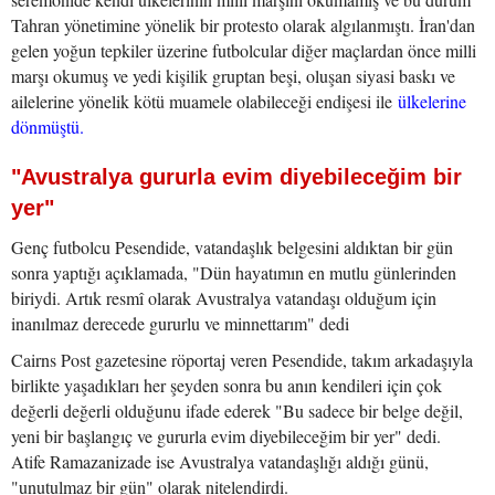
Tahran yönetimine yönelik bir protesto olarak algılanmıştı. İran'dan
gelen yoğun tepkiler üzerine futbolcular diğer maçlardan önce milli
marşı okumuş ve yedi kişilik gruptan beşi, oluşan siyasi baskı ve
ailelerine yönelik kötü muamele olabileceği endişesi ile
ülkelerine
dönmüştü.
"Avustralya gururla evim diyebileceğim bir
yer"
Genç futbolcu Pesendide, vatandaşlık belgesini aldıktan bir gün
sonra yaptığı açıklamada, "Dün hayatımın en mutlu günlerinden
biriydi. Artık resmî olarak Avustralya vatandaşı olduğum için
inanılmaz derecede gururlu ve minnettarım" dedi
Cairns Post gazetesine röportaj veren Pesendide, takım arkadaşıyla
birlikte yaşadıkları her şeyden sonra bu anın kendileri için çok
değerli değerli olduğunu ifade ederek "Bu sadece bir belge değil,
yeni bir başlangıç ve gururla evim diyebileceğim bir yer" dedi.
Atife Ramazanizade ise Avustralya vatandaşlığı aldığı günü,
"unutulmaz bir gün" olarak nitelendirdi.