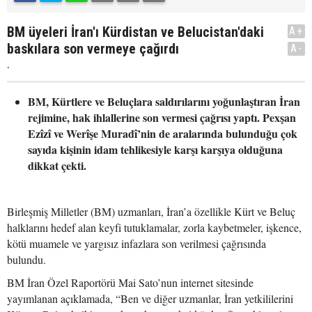
BM üyeleri İran'ı Kürdistan ve Belucistan'daki
A+
baskılara son vermeye çağırdı
A-
.
BM, Kürtlere ve Beluçlara saldırılarını yoğunlaştıran İran
rejimine, hak ihlallerine son vermesi çağrısı yaptı. Pexşan
Ezîzî ve Werîşe Muradî’nin de aralarında bulunduğu çok
sayıda kişinin idam tehlikesiyle karşı karşıya olduğuna
dikkat çekti.
Birleşmiş Milletler (BM) uzmanları, İran’a özellikle Kürt ve Beluç
halklarını hedef alan keyfi tutuklamalar, zorla kaybetmeler, işkence,
kötü muamele ve yargısız infazlara son verilmesi çağrısında
bulundu.
BM İran Özel Raportörü Mai Sato’nun internet sitesinde
yayımlanan açıklamada, “Ben ve diğer uzmanlar, İran yetkililerini