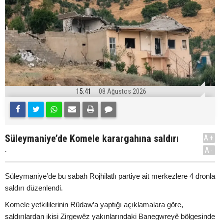
15:41
08 Ağustos 2026
Süleymaniye’de Komele karargahına saldırı
A+
.
A-
Süleymaniye’de bu sabah Rojhilatlı partiye ait merkezlere 4 dronla
saldırı düzenlendi.
Komele yetkililerinin Rûdaw’a yaptığı açıklamalara göre,
saldırılardan ikisi Zirgewêz yakınlarındaki Banegwreyê bölgesinde