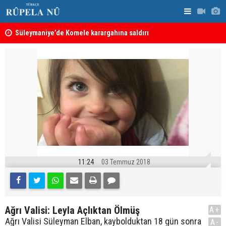
nın
Süleymaniye’de Komele karargahına saldırı
“Safları ne
sonuçlar d
11:24
03 Temmuz 2018
Ağrı Valisi: Leyla Açlıktan Ölmüş
A+
Ağrı Valisi Süleyman Elban, kaybolduktan 18 gün sonra
A-