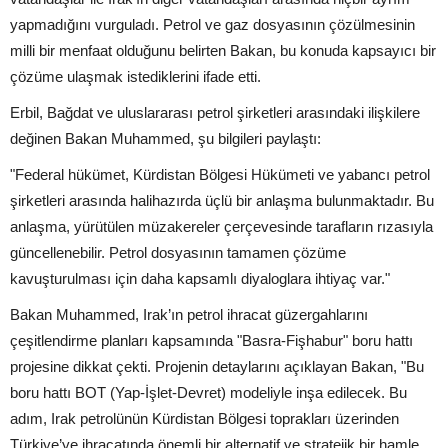
yapmadığını vurguladı. Petrol ve gaz dosyasının çözülmesinin
milli bir menfaat olduğunu belirten Bakan, bu konuda kapsayıcı bir
çözüme ulaşmak istediklerini ifade etti.
Erbil, Bağdat ve uluslararası petrol şirketleri arasındaki ilişkilere
değinen Bakan Muhammed, şu bilgileri paylaştı:
"Federal hükümet, Kürdistan Bölgesi Hükümeti ve yabancı petrol
şirketleri arasında halihazırda üçlü bir anlaşma bulunmaktadır. Bu
anlaşma, yürütülen müzakereler çerçevesinde tarafların rızasıyla
güncellenebilir. Petrol dosyasının tamamen çözüme
kavuşturulması için daha kapsamlı diyaloglara ihtiyaç var."
Bakan Muhammed, Irak’ın petrol ihracat güzergahlarını
çeşitlendirme planları kapsamında "Basra-Fişhabur" boru hattı
projesine dikkat çekti. Projenin detaylarını açıklayan Bakan, "Bu
boru hattı BOT (Yap-İşlet-Devret) modeliyle inşa edilecek. Bu
adım, Irak petrolünün Kürdistan Bölgesi toprakları üzerinden
Türkiye’ye ihracatında önemli bir alternatif ve stratejik bir hamle