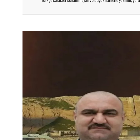
Türkçe karakter kullanılmayan ve büyük harflerle yazılmış yo