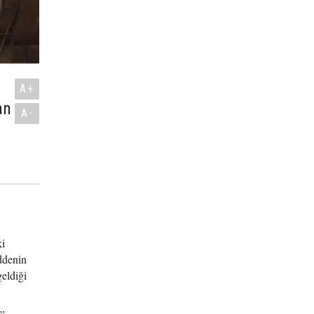
A+
an
A-
ki
ddenin
eldiği