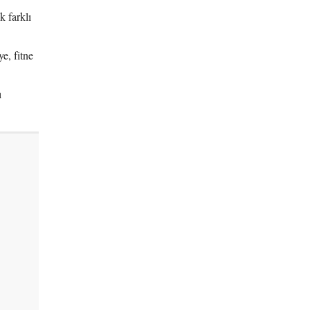
u”
k farklı
e, fitne
ı