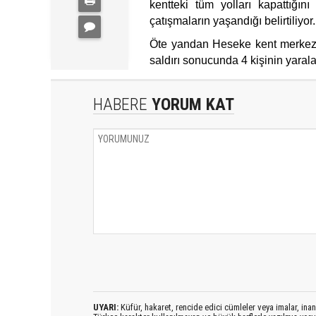
kentteki tüm yolları kapattığın
çatışmaların yaşandığı belirtiliyor
Öte yandan Heseke kent merkezind
saldırı sonucunda 4 kişinin yarala
HABERE
YORUM KAT
UYARI:
Küfür, hakaret, rencide edici cümleler veya imalar, inanç