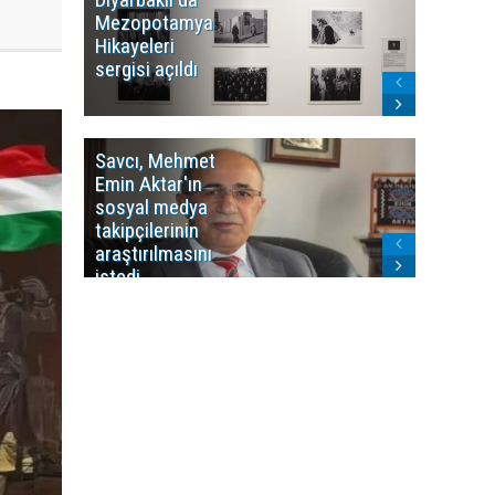
Mezopotamya
yayın y
Hikayeleri
Cosmo K
sergisi açıldı
program
sonlandı
Savcı, Mehmet
Kürdist
Emin Aktar'ın
Bölgesi 
sosyal medya
Washing
takipçilerinin
Gündem
araştırılmasını
ile ilişkil
istedi