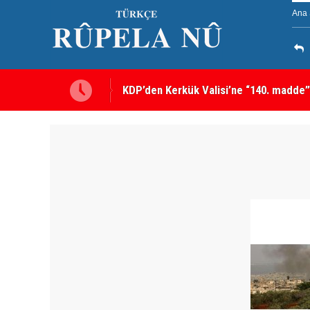
Ana 
KDP’den Kerkük Valisi’ne “140. madde”
Kerkük’te Kürt partilerden 7 maddelik o