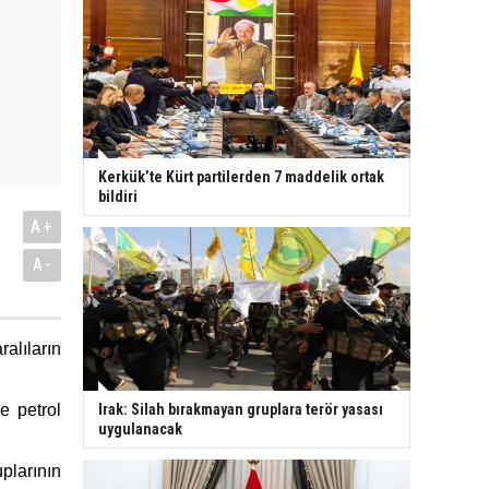
Kerkük’te Kürt partilerden 7 maddelik ortak
bildiri
A+
A-
alıların
e petrol
Irak: Silah bırakmayan gruplara terör yasası
uygulanacak
plarının