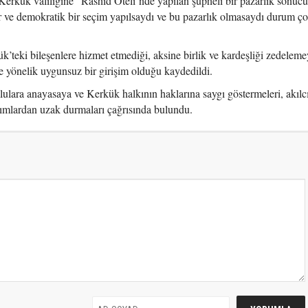
ük valiliğine “Rashid Oteli’nde yapılan şüpheli bir pazarlık sonuc
r ve demokratik bir seçim yapılsaydı ve bu pazarlık olmasaydı durum ço
’teki bileşenlere hizmet etmediği, aksine birlik ve kardeşliği zedelemey
e yönelik uygunsuz bir girişim olduğu kaydedildi.
lara anayasaya ve Kerkük halkının haklarına saygı göstermeleri, akılc
ımlardan uzak durmaları çağrısında bulundu.