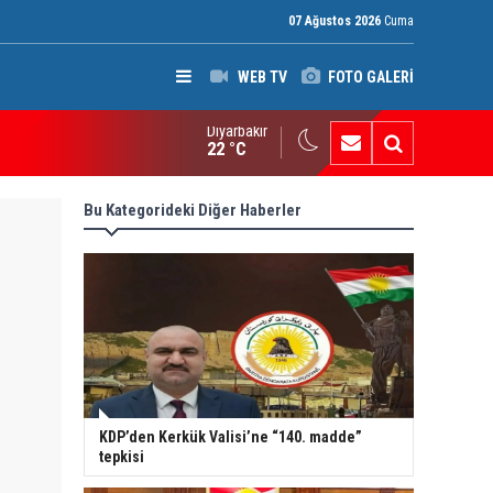
07 Ağustos 2026
Cuma
WEB TV
FOTO GALERİ
Diyarbakır
ak: Silah bırakmayan gruplara terör yasası uygulanacak
22 °C
Bu Kategorideki Diğer Haberler
KDP’den Kerkük Valisi’ne “140. madde”
tepkisi