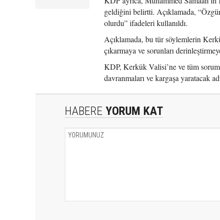
KDP ayrıca, Muhammed Samaan’ın Kerk
geldiğini belirtti. Açıklamada, “Özgü
olurdu” ifadeleri kullanıldı.
Açıklamada, bu tür söylemlerin Kerkük
çıkarmaya ve sorunları derinleştirmey
KDP, Kerkük Valisi’ne ve tüm sorumlu
davranmaları ve kargaşa yaratacak ad
HABERE
YORUM KAT