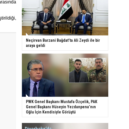
arasında
rildiği,
Neçirvan Barzani Bağdat’ta Ali Zeydi ile bir
araya geldi
PWK Genel Başkanı Mustafa Özçelik, PAK
Genel Başkanı Hüseyin Yezdanpena’nın
Oğlu İçin Kendisiyle Görüştü
Diyarbakır’da
WDR, Kü