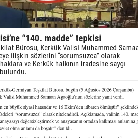
isi’ne “140. madde” tepkisi
şkilat Bürosu, Kerkük Valisi Muhammed Sama
e ilişkin sözlerini “sorumsuzca” olarak
 haklara ve Kerkük halkının iradesine saygı
 bulundu.
erkük-Germiyan Teşkilat Bürosu, bugün (5 Ağustos 2026 Çarşamba)
ük Valisi Muhammed Samaan Agaoğlu’nun sözlerine yanıt verdi.
 en büyük siyasi hatasıdır ve 16 Ekim’den itibaren ölmüştür” şeklinde
fadeleri “sorumsuzca” olarak nitelendirdi. Açıklamada, valinin 140. ma
 anayasayı değersizleştirmek ve anayasanın ortadan kalkması anlamına g
vlet olma anlamı da boşalır” denildi.