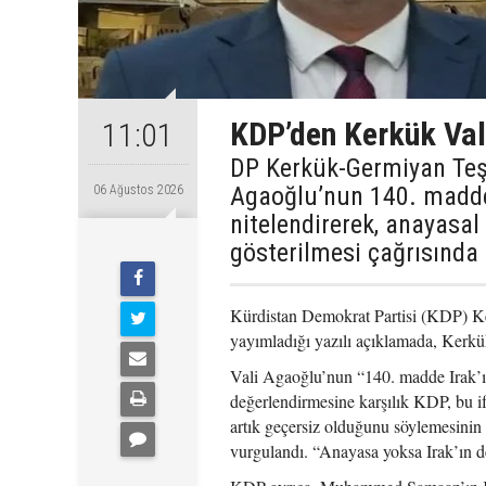
KDP’den Kerkük Val
11:01
DP Kerkük-Germiyan Te
Agaoğlu’nun 140. maddey
06 Ağustos 2026
nitelendirerek, anayasal
gösterilmesi çağrısında
Kürdistan Demokrat Partisi (KDP) K
yayımladığı yazılı açıklamada, Kerk
Vali Agaoğlu’nun “140. madde Irak’ın
değerlendirmesine karşılık KDP, bu i
artık geçersiz olduğunu söylemesinin
vurgulandı. “Anayasa yoksa Irak’ın de