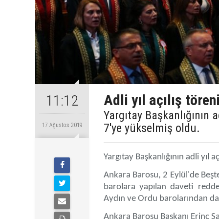
Adli yıl açılış töre
11:12
Yargıtay Başkanlığının ad
7'ye yükselmiş oldu.
17 Ağustos 2019
Yargıtay Başkanlığının adli yıl 
Ankara Barosu, 2 Eylül'de Beştep
barolara yapılan daveti redde
Aydın ve Ordu barolarından da r
Ankara Barosu Başkanı Erinç Sa