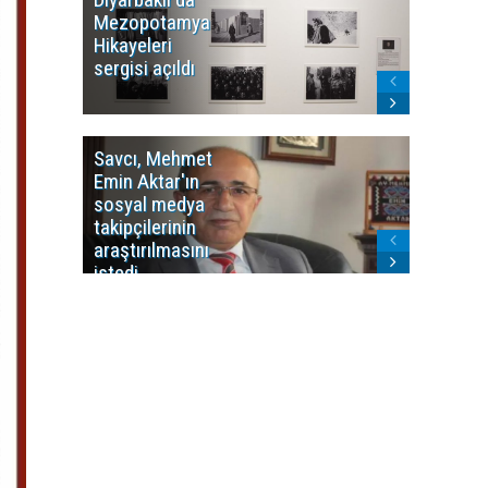
Mezopotamya
yayın y
Hikayeleri
Cosmo K
sergisi açıldı
program
sonlandı
Savcı, Mehmet
Kürdist
Emin Aktar'ın
Bölgesi 
sosyal medya
Washing
takipçilerinin
Gündem
araştırılmasını
ile ilişkil
istedi