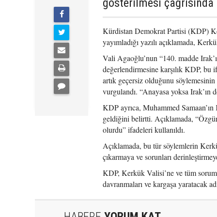
gösterilmesi çağrısında
Kürdistan Demokrat Partisi (KDP) K
yayımladığı yazılı açıklamada, Kerk
Vali Agaoğlu’nun “140. madde Irak’ın
değerlendirmesine karşılık KDP, bu i
artık geçersiz olduğunu söylemesinin
vurgulandı. “Anayasa yoksa Irak’ın de
KDP ayrıca, Muhammed Samaan’ın Kerk
geldiğini belirtti. Açıklamada, “Özgü
olurdu” ifadeleri kullanıldı.
Açıklamada, bu tür söylemlerin Kerkük
çıkarmaya ve sorunları derinleştirmey
KDP, Kerkük Valisi’ne ve tüm sorumlu
davranmaları ve kargaşa yaratacak ad
HABERE
YORUM KAT