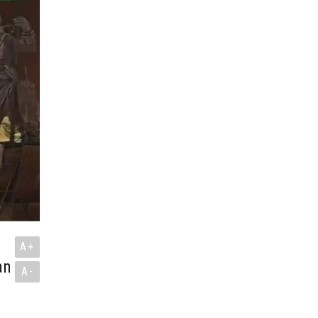
A+
an
A-