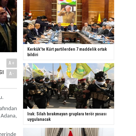
Kerkük’te Kürt partilerden 7 maddelik ortak
bildiri
A+
sı
A-
u.
rafından
Irak: Silah bırakmayan gruplara terör yasası
, Adana,
uygulanacak
zerinde