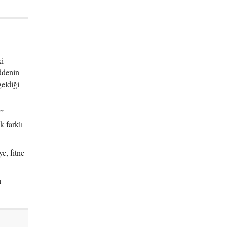
ki
ddenin
eldiği
u”
k farklı
e, fitne
ı