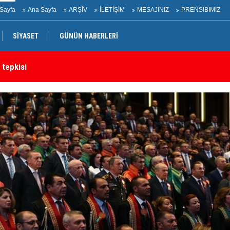
Sayfa
Ana Sayfa
ARŞİV
İLETİŞİM
MESAJINIZ
PRENSIBIMIZ
SİYASET
GÜNÜN HABERLERİ
rtak bildiri
Ir