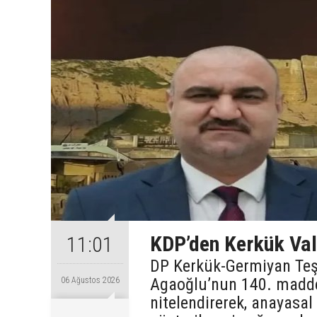
KDP’den Kerkük Val
11:01
DP Kerkük-Germiyan Te
Agaoğlu’nun 140. maddey
06 Ağustos 2026
nitelendirerek, anayasal