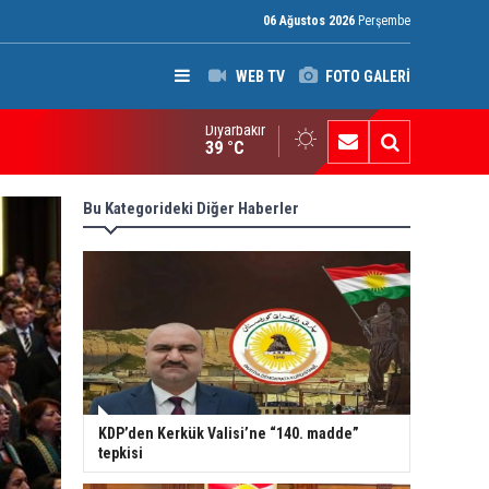
06 Ağustos 2026
Perşembe
WEB TV
FOTO GALERİ
Diyarbakır
ak: Silah bırakmayan gruplara terör yasası uygulanacak
39 °C
Bu Kategorideki Diğer Haberler
KDP’den Kerkük Valisi’ne “140. madde”
tepkisi