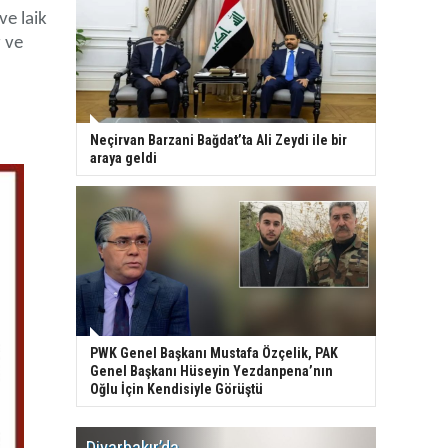
ve laik
 ve
Neçirvan Barzani Bağdat’ta Ali Zeydi ile bir
araya geldi
PWK Genel Başkanı Mustafa Özçelik, PAK
Genel Başkanı Hüseyin Yezdanpena’nın
Oğlu İçin Kendisiyle Görüştü
Diyarbakır’da
WDR, Kü