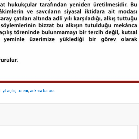
,
i yıl açılış töreni
ankara barosu