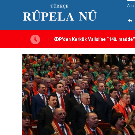
Ana 
Kerkük’te Kürt partilerden 7 maddelik o