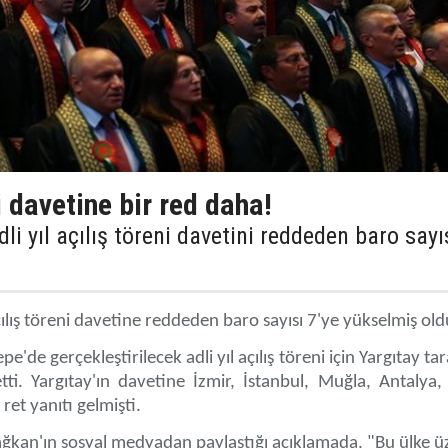
ni davetine bir red daha!
li yıl açılış töreni davetini reddeden baro sayı
açılış töreni davetine reddeden baro sayısı 7'ye yükselmiş old
e'de gerçekleştirilecek adli yıl açılış töreni için Yargıtay ta
tti. Yargıtay'ın davetine İzmir, İstanbul, Muğla, Antalya
et yanıtı gelmişti.
ğkan'ın sosyal medyadan paylaştığı açıklamada, "Bu ülke ü