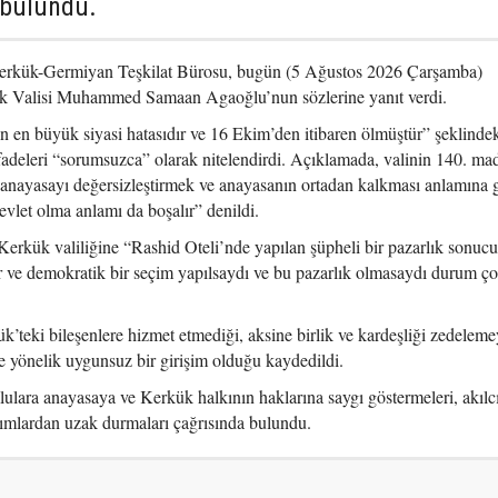
 bulundu.
erkük-Germiyan Teşkilat Bürosu, bugün (5 Ağustos 2026 Çarşamba)
ük Valisi Muhammed Samaan Agaoğlu’nun sözlerine yanıt verdi.
 en büyük siyasi hatasıdır ve 16 Ekim’den itibaren ölmüştür” şeklinde
fadeleri “sorumsuzca” olarak nitelendirdi. Açıklamada, valinin 140. ma
 anayasayı değersizleştirmek ve anayasanın ortadan kalkması anlamına g
vlet olma anlamı da boşalır” denildi.
ük valiliğine “Rashid Oteli’nde yapılan şüpheli bir pazarlık sonuc
r ve demokratik bir seçim yapılsaydı ve bu pazarlık olmasaydı durum ço
’teki bileşenlere hizmet etmediği, aksine birlik ve kardeşliği zedelemey
e yönelik uygunsuz bir girişim olduğu kaydedildi.
lara anayasaya ve Kerkük halkının haklarına saygı göstermeleri, akılc
ımlardan uzak durmaları çağrısında bulundu.