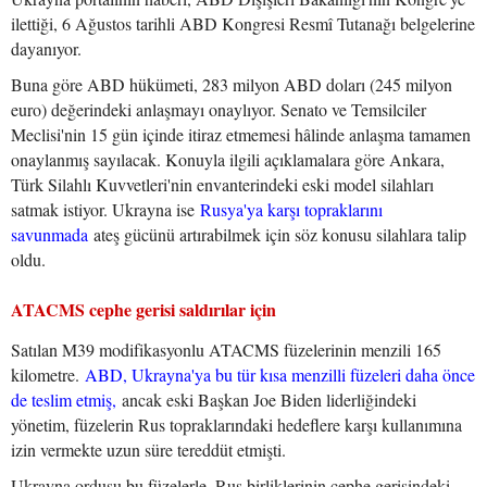
ilettiği, 6 Ağustos tarihli ABD Kongresi Resmî Tutanağı belgelerine
dayanıyor.
Buna göre ABD hükümeti, 283 milyon ABD doları (245 milyon
euro) değerindeki anlaşmayı onaylıyor. Senato ve Temsilciler
Meclisi'nin 15 gün içinde itiraz etmemesi hâlinde anlaşma tamamen
onaylanmış sayılacak. Konuyla ilgili açıklamalara göre Ankara,
Türk Silahlı Kuvvetleri'nin envanterindeki eski model silahları
satmak istiyor. Ukrayna ise
Rusya'ya karşı topraklarını
savunmada
ateş gücünü artırabilmek için söz konusu silahlara talip
oldu.
ATACMS cephe gerisi saldırılar için
Satılan M39 modifikasyonlu ATACMS füzelerinin menzili 165
kilometre.
ABD, Ukrayna'ya bu tür kısa menzilli füzeleri daha önce
de teslim etmiş,
ancak eski Başkan Joe Biden liderliğindeki
yönetim, füzelerin Rus topraklarındaki hedeflere karşı kullanımına
izin vermekte uzun süre tereddüt etmişti.
Ukrayna ordusu bu füzelerle, Rus birliklerinin cephe gerisindeki