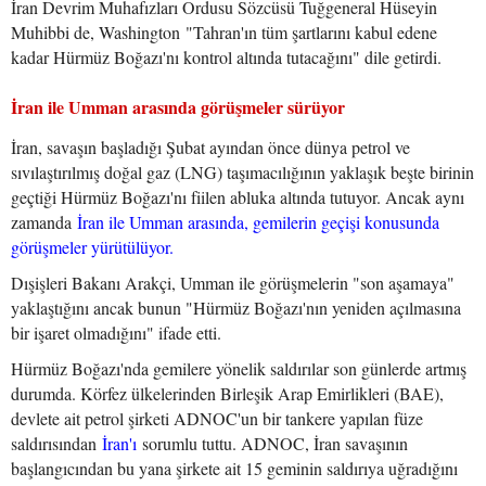
İran Devrim Muhafızları Ordusu Sözcüsü Tuğgeneral Hüseyin
Muhibbi de, Washington "Tahran'ın tüm şartlarını kabul edene
kadar Hürmüz Boğazı'nı kontrol altında tutacağını" dile getirdi.
İran ile Umman arasında görüşmeler sürüyor
İran, savaşın başladığı Şubat ayından önce dünya petrol ve
sıvılaştırılmış doğal gaz (LNG) taşımacılığının yaklaşık beşte birinin
geçtiği Hürmüz Boğazı'nı fiilen abluka altında tutuyor. Ancak aynı
zamanda
İran ile Umman arasında, gemilerin geçişi konusunda
görüşmeler yürütülüyor.
Dışişleri Bakanı Arakçi, Umman ile görüşmelerin "son aşamaya"
yaklaştığını ancak bunun "Hürmüz Boğazı'nın yeniden açılmasına
bir işaret olmadığını" ifade etti.
Hürmüz Boğazı'nda gemilere yönelik saldırılar son günlerde artmış
durumda. Körfez ülkelerinden Birleşik Arap Emirlikleri (BAE),
devlete ait petrol şirketi ADNOC'un bir tankere yapılan füze
saldırısından
İran'ı
sorumlu tuttu. ADNOC, İran savaşının
başlangıcından bu yana şirkete ait 15 geminin saldırıya uğradığını