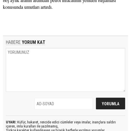
beş aylık aranın ardından petrol ihracatının yeniden başlaması
konusunda umutları artırdı.
HABERE
YORUM KAT
UYARI:
Küfür, hakaret, rencide edici cümleler veya imalar, inançlara saldırı
içeren, imla kuralları ile yazılmamış,
Türkçe karakter kullanılmayan ve büyük harflerle yazılmış yorumlar