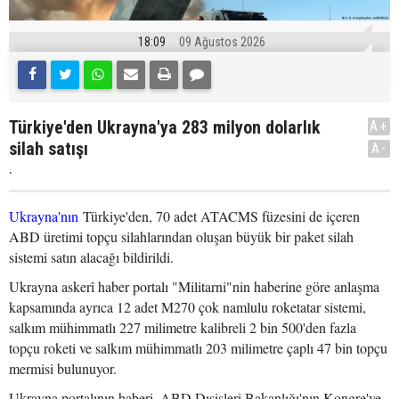
18:09
09 Ağustos 2026
Türkiye'den Ukrayna'ya 283 milyon dolarlık
A+
silah satışı
A-
.
Ukrayna'nın
Türkiye'den, 70 adet ATACMS füzesini de içeren
ABD üretimi topçu silahlarından oluşan büyük bir paket silah
sistemi satın alacağı bildirildi.
Ukrayna askerî haber portalı "Militarni"nin haberine göre anlaşma
kapsamında ayrıca 12 adet M270 çok namlulu roketatar sistemi,
salkım mühimmatlı 227 milimetre kalibreli 2 bin 500'den fazla
topçu roketi ve salkım mühimmatlı 203 milimetre çaplı 47 bin topçu
mermisi bulunuyor.
Ukrayna portalının haberi, ABD Dışişleri Bakanlığı'nın Kongre'ye