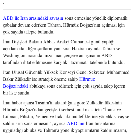
.
ABD ile İran arasındaki savaşın
sona ermesine yönelik diplomatik
çabalar devam ederken Tahran, Hürmüz Boğazı'nın açılması için
çok sayıda talepte bulundu.
İran Dışişleri Bakanı Abbas Arakçi Cumartesi günü yaptığı
açıklamada, diğer şartların yanı sıra, Haziran ayında Tahran ve
Washington arasında imzalanan çerçeve anlaşmanın ABD
tarafından ihlal edilmesine karşılık "tazminat" talebinde bulundu.
İran Ulusal Güvenlik Yüksek Konseyi Genel Sekreteri Muhammed
Bakır Zülkadir ise stratejik öneme sahip
Hürmüz
Boğazı'ndaki
ablukayı sona erdirmek için çok sayıda talep içeren
bir liste sundu.
İran haber ajansı Tasnim'in aktardığına göre Zülkadir, ülkesinin
Hürmüz Boğazı'ndan geçişleri serbest bırakması için "İran'a ve
Lübnan, Filistin, Yemen ve Irak'taki müttefiklerine yönelik savaş ve
saldırıların sona ermesini", ayrıca
ABD'nin
İran limanlarına
uyguladığı abluka ve Tahran'a yönelik yaptırımların kaldırılmasını,