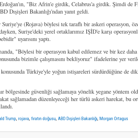
doğan'ın, "Biz Afrin'e girdik, Celabrus'a girdik. Şimdi de Fı
BD Dışişleri Bakanlığı'ndan yanıt geldi.
uriye'ye (Rojava) böylesi tek taraflı bir askeri operasyon, öze
ayken, Suriye'deki yerel ortaklarımız IŞİD'e karşı operasyonl
bidir" uyarısını yaptı.
anda, "Böylesi bir operasyon kabul edilemez ve bir kez daha
onusunda bizimle çalışmasını bekliyoruz" ifadelerine yer veril
konusunda Türkiye'yle yoğun istişareleri sürdürdüğüne de dik
nır bölgesinde güvenliği sağlamaya yönelik yegane yöntem ol
kat sağlamadan düzenleyeceği her türlü askeri harekat, bu or
llandı.
,
,
,
,
ald Trump
rojava
fıratın doğusu
ABD Dışişleri Bakanlığı
Morgan Ortagus