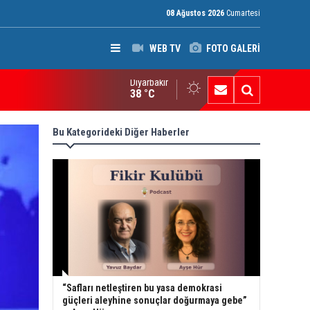
08 Ağustos 2026
Cumartesi
WEB TV
FOTO GALERİ
Diyarbakır
I Raporu: Peşmerge, Washington'ın Ortadoğu'daki En Önemli Güve
38 °C
Bu Kategorideki Diğer Haberler
“Safları netleştiren bu yasa demokrasi
güçleri aleyhine sonuçlar doğurmaya gebe”