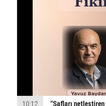
“Safları netleştire
10:12