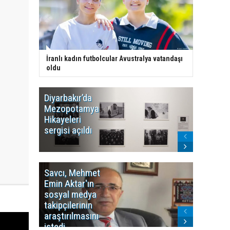
İranlı kadın futbolcular Avustralya vatandaşı
oldu
Diyarbakır’da
WDR, Kü
Mezopotamya
yayın y
Hikayeleri
Cosmo K
sergisi açıldı
program
sonlandı
Savcı, Mehmet
Kürdist
Emin Aktar'ın
Bölgesi 
sosyal medya
Washing
takipçilerinin
Gündem
araştırılmasını
ile ilişkil
istedi