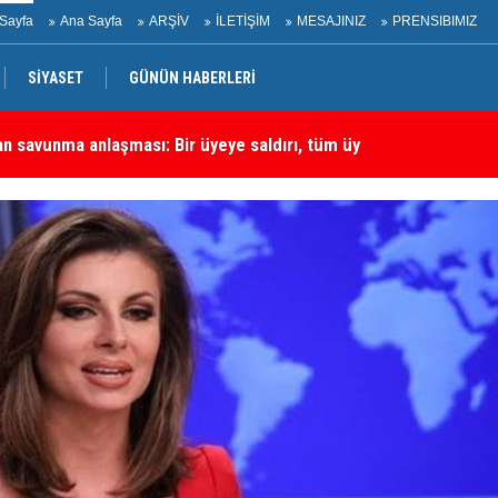
Sayfa
Ana Sayfa
ARŞİV
İLETİŞİM
MESAJINIZ
PRENSIBIMIZ
SİYASET
GÜNÜN HABERLERİ
an savunma anlaşması: Bir üyeye saldırı, tüm üyelere yapılmış
ME