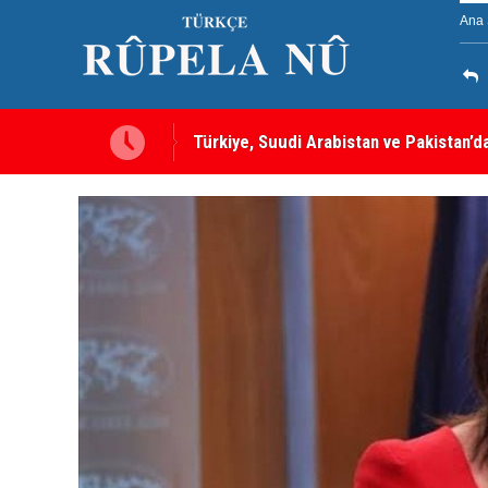
Ana 
a gebe” -- Ayşe Hür
Türkiye, Suudi Arabistan ve Pakistan’d
sayılacak