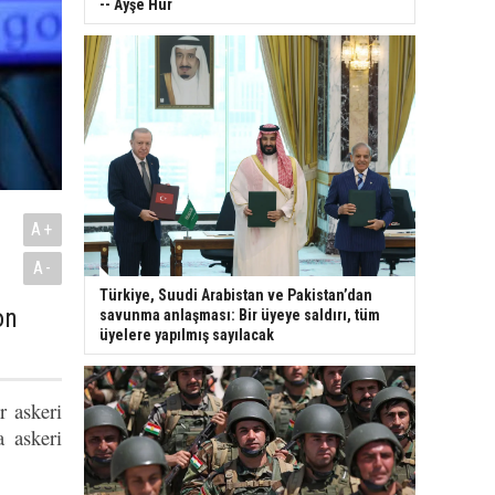
-- Ayşe Hür
A+
A-
Türkiye, Suudi Arabistan ve Pakistan’dan
on
savunma anlaşması: Bir üyeye saldırı, tüm
üyelere yapılmış sayılacak
r askeri
 askeri