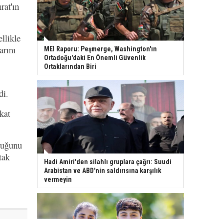
rat'ın
llikle
arını
MEI Raporu: Peşmerge, Washington'ın
Ortadoğu'daki En Önemli Güvenlik
Ortaklarından Biri
di.
kat
duğunu
tak
Hadi Amiri'den silahlı gruplara çağrı: Suudi
Arabistan ve ABD'nin saldırısına karşılık
vermeyin