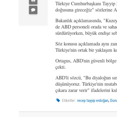
Türkiye Cumhurbaşkanı Tayyip Er
doğusuna gireceğiz" sözlerine A
Bakanlık açıklamasında, "Kuzey S
de ABD personeli orada ve sahad
sürdürüyorken, büyük endişe sebe
Söz konusu açıklamada aynı zam
Türkiye'nin ortak bir yaklaşım k
Ortagus, ABD'nin güvenli bölge 
çekti.
ABD'li sözcü, "Bu diyaloğun sı
düşünüyoruz. Türkiye'nin mutaba
çıkara zarar verir" ifadelerini ku
,
Etiketler :
recep tayyip erdoğan
Don