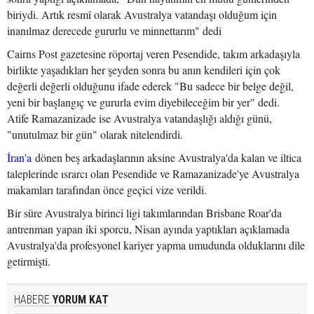
biriydi. Artık resmî olarak Avustralya vatandaşı olduğum için
inanılmaz derecede gururlu ve minnettarım" dedi
Cairns Post gazetesine röportaj veren Pesendide, takım arkadaşıyla
birlikte yaşadıkları her şeyden sonra bu anın kendileri için çok
değerli değerli olduğunu ifade ederek "Bu sadece bir belge değil,
yeni bir başlangıç ve gururla evim diyebileceğim bir yer" dedi.
Atife Ramazanizade ise Avustralya vatandaşlığı aldığı günü,
"unutulmaz bir gün" olarak nitelendirdi.
İran'a
dönen beş arkadaşlarının aksine Avustralya'da kalan ve iltica
taleplerinde ısrarcı olan Pesendide ve Ramazanizade'ye Avustralya
makamları tarafından önce geçici vize verildi.
Bir süre Avustralya birinci ligi takımlarından Brisbane Roar'da
antrenman yapan iki sporcu, Nisan ayında yaptıkları açıklamada
Avustralya'da profesyonel kariyer yapma umudunda olduklarını dile
getirmişti.
HABERE
YORUM KAT