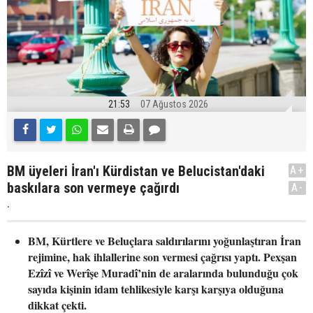
21:53
07 Ağustos 2026
BM üyeleri İran'ı Kürdistan ve Belucistan'daki
A+
baskılara son vermeye çağırdı
A-
.
BM, Kürtlere ve Beluçlara saldırılarını yoğunlaştıran İran
rejimine, hak ihlallerine son vermesi çağrısı yaptı. Pexşan
Ezîzî ve Werîşe Muradî’nin de aralarında bulunduğu çok
sayıda kişinin idam tehlikesiyle karşı karşıya olduğuna
dikkat çekti.