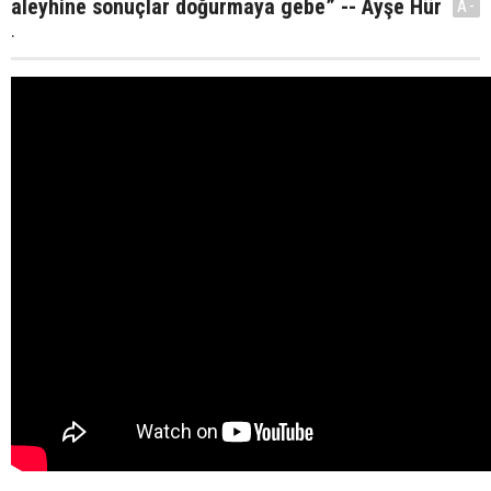
aleyhine sonuçlar doğurmaya gebe” -- Ayşe Hür
A-
.