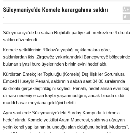
Süleymaniye’de Komele karargahına saldırı
A+
.
A-
Süleymaniye’de bu sabah Rojhilatlı partiye ait merkezlere 4 dronla
saldırı düzenlendi.
Komele yetkililerinin Rûdaw’a yaptığı açıklamalara göre,
saldırılardan ikisi Zirgewêz yakınlarındaki Banegwreyê bölgesinde
bulunan siyasi büro üyelerinden birinin evini hedef aldı.
Kürdistan Emekçiler Topluluğu (Komele) Dış İlişkiler Sorumlusu
Emced Hüseyin Penahi, saldırının sabah saat 04.00 sıralarında
iki dronla gerçekleştirildiğini söyledi. Penahi, hedef alınan evin boş
olması nedeniyle can kaybı yaşanmadığını, ancak binada ciddi
maddi hasar meydana geldiğini belirtti.
Aynı saatlerde Süleymaniye’deki Surdaş Kampı da iki dronla
hedef alındı. Komele yetkilisi Aram Muderesi, saldırıya uğrayan
yerin kendi yapılarının bulunduğu alan olduğunu belirtti. Muderesî,