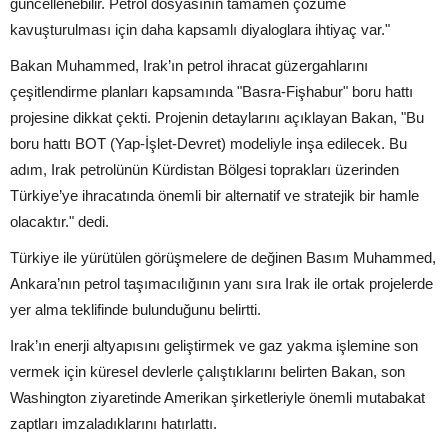
güncellenebilir. Petrol dosyasının tamamen çözüme
kavuşturulması için daha kapsamlı diyaloglara ihtiyaç var."
Bakan Muhammed, Irak’ın petrol ihracat güzergahlarını
çeşitlendirme planları kapsamında "Basra-Fişhabur" boru hattı
projesine dikkat çekti. Projenin detaylarını açıklayan Bakan, "Bu
boru hattı BOT (Yap-İşlet-Devret) modeliyle inşa edilecek. Bu
adım, Irak petrolünün Kürdistan Bölgesi toprakları üzerinden
Türkiye’ye ihracatında önemli bir alternatif ve stratejik bir hamle
olacaktır." dedi.
Türkiye ile yürütülen görüşmelere de değinen Basım Muhammed,
Ankara’nın petrol taşımacılığının yanı sıra Irak ile ortak projelerde
yer alma teklifinde bulunduğunu belirtti.
Irak’ın enerji altyapısını geliştirmek ve gaz yakma işlemine son
vermek için küresel devlerle çalıştıklarını belirten Bakan, son
Washington ziyaretinde Amerikan şirketleriyle önemli mutabakat
zaptları imzaladıklarını hatırlattı.