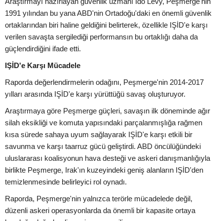
Araştırmayı hazırlayan güvenlik uzmanı Ido Levy, Peşmerge'nin
1991 yılından bu yana ABD'nin Ortadoğu'daki en önemli güvenlik
ortaklarından biri haline geldiğini belirterek, özellikle IŞİD'e karşı
verilen savaşta sergilediği performansın bu ortaklığı daha da
güçlendirdiğini ifade etti.
IŞİD'e Karşı Mücadele
Raporda değerlendirmelerin odağını, Peşmerge'nin 2014-2017
yılları arasında IŞİD'e karşı yürüttüğü savaş oluşturuyor.
Araştırmaya göre Peşmerge güçleri, savaşın ilk döneminde ağır
silah eksikliği ve komuta yapısındaki parçalanmışlığa rağmen
kısa sürede sahaya uyum sağlayarak IŞİD'e karşı etkili bir
savunma ve karşı taarruz gücü geliştirdi. ABD öncülüğündeki
uluslararası koalisyonun hava desteği ve askeri danışmanlığıyla
birlikte Peşmerge, Irak'ın kuzeyindeki geniş alanların IŞİD'den
temizlenmesinde belirleyici rol oynadı.
Raporda, Peşmerge'nin yalnızca terörle mücadelede değil,
düzenli askeri operasyonlarda da önemli bir kapasite ortaya