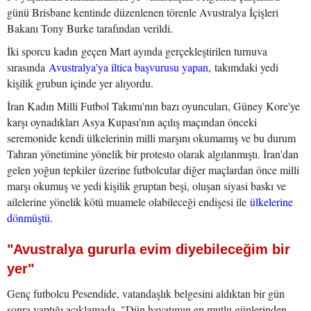
günü Brisbane kentinde düzenlenen törenle Avustralya İçişleri
Bakanı Tony Burke tarafından verildi.
İki sporcu kadın geçen Mart ayında gerçekleştirilen turnuva
sırasında
Avustralya'ya iltica başvurusu yapan,
takımdaki yedi
kişilik grubun içinde yer alıyordu.
İran Kadın Milli Futbol Takımı'nın bazı oyuncuları, Güney Kore'ye
karşı oynadıkları Asya Kupası'nın açılış maçından önceki
seremonide kendi ülkelerinin milli marşını okumamış ve bu durum
Tahran yönetimine yönelik bir protesto olarak algılanmıştı. İran'dan
gelen yoğun tepkiler üzerine futbolcular diğer maçlardan önce milli
marşı okumuş ve yedi kişilik gruptan beşi, oluşan siyasi baskı ve
ailelerine yönelik kötü muamele olabileceği endişesi ile
ülkelerine
dönmüştü.
"Avustralya gururla evim diyebileceğim bir
yer"
Genç futbolcu Pesendide, vatandaşlık belgesini aldıktan bir gün
sonra yaptığı açıklamada, "Dün hayatımın en mutlu günlerinden