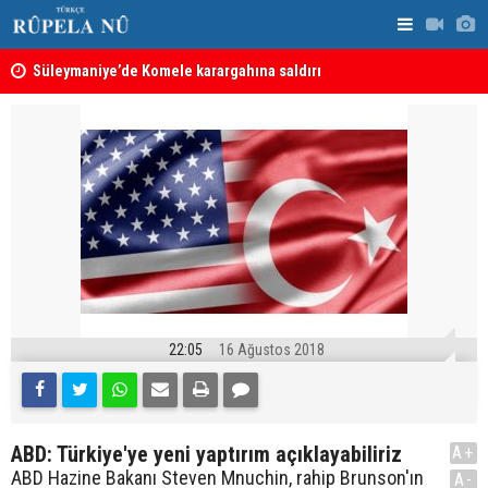
nın
Süleymaniye’de Komele karargahına saldırı
“Safları ne
sonuçlar d
22:05
16 Ağustos 2018
ABD: Türkiye'ye yeni yaptırım açıklayabiliriz
A+
ABD Hazine Bakanı Steven Mnuchin, rahip Brunson'ın
A-