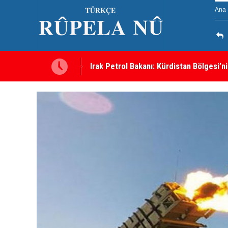
Ana 
e bir engel yok
Süleymaniye’de Komele karargahına sal