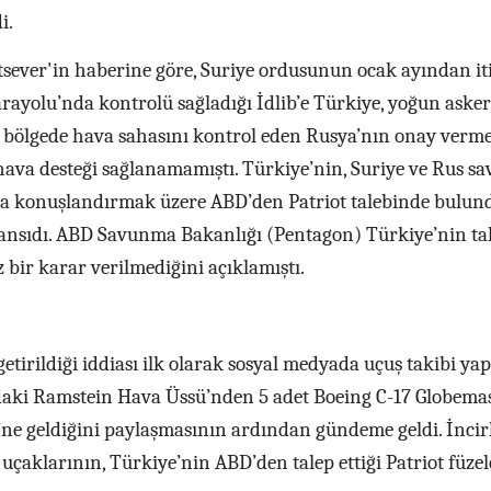
i.
ever'in haberine göre, Suriye ordusunun ocak ayından it
Karayolu’nda kontrolü sağladığı İdlib’e Türkiye, yoğun asker
k bölgede hava sahasını kontrol eden Rusya’nın onay verm
hava desteği sağlanamamıştı. Türkiye’nin, Suriye ve Rus sa
ına konuşlandırmak üzere ABD’den Patriot talebinde bulu
yansıdı. ABD Savunma Bakanlığı (Pentagon) Türkiye’nin ta
bir karar verilmediğini açıklamıştı.
getirildiği iddiası ilk olarak sosyal medyada uçuş takibi ya
ki Ramstein Hava Üssü’nden 5 adet Boeing C-17 Globemast
’ne geldiğini paylaşmasının ardından gündeme geldi. İncirl
uçaklarının, Türkiye’nin ABD’den talep ettiği Patriot füzel