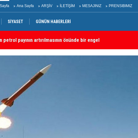
Sayfa
Ana Sayfa
ARŞİV
İLETİŞİM
MESAJINIZ
PRENSIBIMIZ
SİYASET
GÜNÜN HABERLERİ
dırı
“S