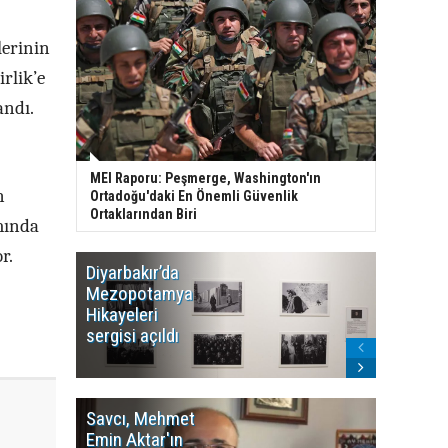
lerinin
rlik’e
andı.
MEI Raporu: Peşmerge, Washington'ın
n
Ortadoğu'daki En Önemli Güvenlik
Ortaklarından Biri
amında
r.
Diyarbakır’da
WDR, Kü
Mezopotamya
yayın y
Hikayeleri
Cosmo K
sergisi açıldı
program
sonlandı
Savcı, Mehmet
Kürdist
Emin Aktar'ın
Bölgesi 