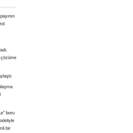
 payının
rol
adı.
ir çözüme
ylaştı:
anlaşma
l
ur" boru
odeliyle
li bir