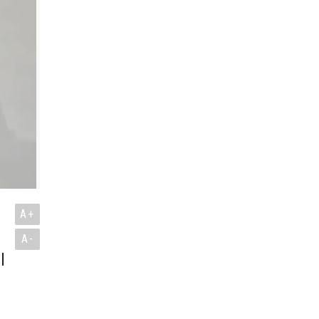
A+
A-
l