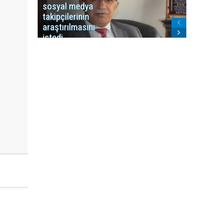
sosyal medya
Washing
takipçilerinin
Gündem
araştırılmasını
ile ilişkil
istedi