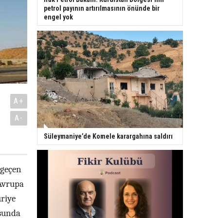
petrol payının artırılmasının önünde bir
engel yok
A+
A-
Süleymaniye’de Komele karargahına saldırı
 geçen
 Avrupa
uriye
usunda