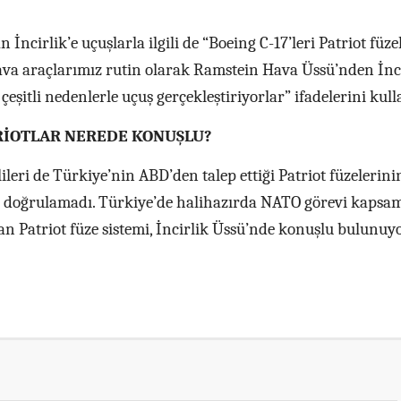
İncirlik’e uçuşlarla ilgili de “Boeing C-17’leri Patriot füze
ava araçlarımız rutin olarak Ramstein Hava Üssü’nden İnci
şitli nedenlerle uçuş gerçekleştiriyorlar” ifadelerini kull
TRİOTLAR NEREDE KONUŞLU?
leri de Türkiye’nin ABD’den talep ettiği Patriot füzelerini
rını doğrulamadı. Türkiye’de halihazırda NATO görevi kaps
n Patriot füze sistemi, İncirlik Üssü’nde konuşlu bulunuyo