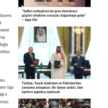
“Safları netleştiren bu yasa demokrasi
ibaren
güçleri aleyhine sonuçlar doğurmaya gebe”
-- Ayşe Hür
i
emesi
vaş
nduğu
lebini
pan
Türkiye, Suudi Arabistan ve Pakistan’dan
er tipi
savunma anlaşması: Bir üyeye saldırı, tüm
üyelere yapılmış sayılacak
ik’e
erini