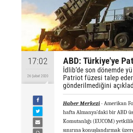
ABD: Türkiye'ye Pa
17:02
İdlib’de son dönemde yü
Patriot füzesi talep ede
26 Şubat 2020
gönderilmediğini açıklad
Haber Merkezi
- Amerikan For
hafta Almanya’daki bir ABD üss
Komutanlığı (EUCOM) yetkililer
sınırına konuşlandırmak üzere