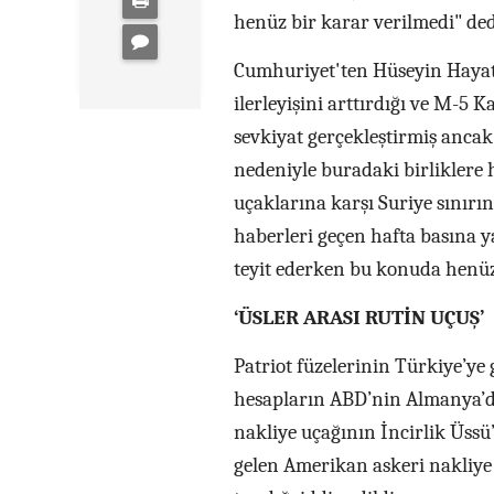
henüz bir karar verilmedi" ded
Cumhuriyet'ten Hüseyin Hayats
ilerleyişini arttırdığı ve M-5 
sevkiyat gerçekleştirmiş anca
nedeniyle buradaki birliklere 
uçaklarına karşı Suriye sınır
haberleri geçen hafta basına 
teyit ederken bu konuda henüz 
‘ÜSLER ARASI RUTİN UÇUŞ’
Patriot füzelerinin Türkiye’ye 
hesapların ABD’nin Almanya’da
nakliye uçağının İncirlik Üssü
gelen Amerikan askeri nakliye 