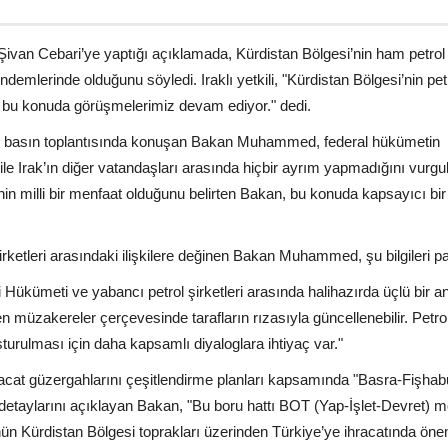
n Cebari’ye yaptığı açıklamada, Kürdistan Bölgesi’nin ham petrol
ndemlerinde olduğunu söyledi. Iraklı yetkili, "Kürdistan Bölgesi’nin pet
l; bu konuda görüşmelerimiz devam ediyor." dedi.
 basın toplantısında konuşan Bakan Muhammed, federal hükümetin
ile Irak’ın diğer vatandaşları arasında hiçbir ayrım yapmadığını vurgul
in milli bir menfaat olduğunu belirten Bakan, bu konuda kapsayıcı b
şirketleri arasındaki ilişkilere değinen Bakan Muhammed, şu bilgileri pa
Hükümeti ve yabancı petrol şirketleri arasında halihazırda üçlü bir 
 müzakereler çerçevesinde tarafların rızasıyla güncellenebilir. Petro
ulması için daha kapsamlı diyaloglara ihtiyaç var."
cat güzergahlarını çeşitlendirme planları kapsamında "Basra-Fişhab
n detaylarını açıklayan Bakan, "Bu boru hattı BOT (Yap-İşlet-Devret) m
nün Kürdistan Bölgesi toprakları üzerinden Türkiye’ye ihracatında önem