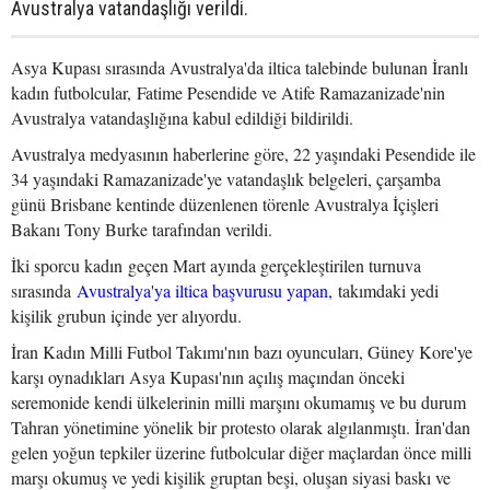
Avustralya vatandaşlığı verildi.
Asya Kupası sırasında Avustralya'da iltica talebinde bulunan İranlı
kadın futbolcular, Fatime Pesendide ve Atife Ramazanizade'nin
Avustralya vatandaşlığına kabul edildiği bildirildi.
Avustralya medyasının haberlerine göre, 22 yaşındaki Pesendide ile
34 yaşındaki Ramazanizade'ye vatandaşlık belgeleri, çarşamba
günü Brisbane kentinde düzenlenen törenle Avustralya İçişleri
Bakanı Tony Burke tarafından verildi.
İki sporcu kadın geçen Mart ayında gerçekleştirilen turnuva
sırasında
Avustralya'ya iltica başvurusu yapan,
takımdaki yedi
kişilik grubun içinde yer alıyordu.
İran Kadın Milli Futbol Takımı'nın bazı oyuncuları, Güney Kore'ye
karşı oynadıkları Asya Kupası'nın açılış maçından önceki
seremonide kendi ülkelerinin milli marşını okumamış ve bu durum
Tahran yönetimine yönelik bir protesto olarak algılanmıştı. İran'dan
gelen yoğun tepkiler üzerine futbolcular diğer maçlardan önce milli
marşı okumuş ve yedi kişilik gruptan beşi, oluşan siyasi baskı ve