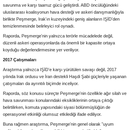
savunma ve karşı taarruz gücü geliştirdi. ABD öncülüğündeki
uluslararası koalisyonun hava desteği ve askeri danışmanlığıyla
birlikte Peşmerge, Irak'ın kuzeyindeki geniş alanların IŞİD'den
temizlenmesinde belirleyici rol oynadı.
Raporda, Peşmerge'nin yalnızca terörle mücadelede değil,
düzenli askeri operasyonlarda da önemli bir kapasite ortaya
koyduğu değerlendirmesine yer veriliyor.
2017 Çatışmaları
Araştırma yalnızca IŞİD'e karşı yürütülen savaşı değil, 2017
yılında Irak ordusu ve İran destekli Haşdi Şabi güçleriyle yaşanan
çatışmaları da ayrıntılı biçimde inceliyor.
Raporda, söz konusu süreçte Peşmerge'nin özellikle ağır silah ve
hava savunması konularındaki eksikliklerinin ortaya çıktığı
belirtilirken, komuta yapısındaki siyasi bölünmüşlüğün de
operasyonel etkinliği olumsuz etkilediği ifade ediliyor.
Buna rağmen araştırma, Peşmerge'nin genel olarak "uyum