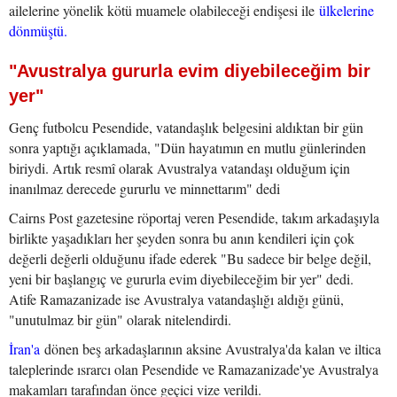
ailelerine yönelik kötü muamele olabileceği endişesi ile
ülkelerine
dönmüştü.
"Avustralya gururla evim diyebileceğim bir
yer"
Genç futbolcu Pesendide, vatandaşlık belgesini aldıktan bir gün
sonra yaptığı açıklamada, "Dün hayatımın en mutlu günlerinden
biriydi. Artık resmî olarak Avustralya vatandaşı olduğum için
inanılmaz derecede gururlu ve minnettarım" dedi
Cairns Post gazetesine röportaj veren Pesendide, takım arkadaşıyla
birlikte yaşadıkları her şeyden sonra bu anın kendileri için çok
değerli değerli olduğunu ifade ederek "Bu sadece bir belge değil,
yeni bir başlangıç ve gururla evim diyebileceğim bir yer" dedi.
Atife Ramazanizade ise Avustralya vatandaşlığı aldığı günü,
"unutulmaz bir gün" olarak nitelendirdi.
İran'a
dönen beş arkadaşlarının aksine Avustralya'da kalan ve iltica
taleplerinde ısrarcı olan Pesendide ve Ramazanizade'ye Avustralya
makamları tarafından önce geçici vize verildi.