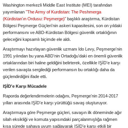
Washington merkezli Middle East Institute (MEI) tarafından
yayımlanan
"The Army of Kurdistan: The Peshmerga
(Kürdistan'ın Ordusu: Peşmerge)"
başlıklı araştırma, Kürdistan
Bölgesi Peşmerge Güçleri'nin askeri kapasitesini, son on yıldaki
performansını ve ABD-Kürdistan Bölgesi güvenlik ortaklığının
geleceğini kapsamlı biçimde ele aldı.
Araştırmayı hazırlayan güvenlik uzmanı Ido Levy, Peşmerge'nin
1991 yılından bu yana ABD'nin Ortadoğu'daki en önemli güvenlik
ortaklarından biri haline geldiğini belirterek, özellikle IŞİD'e karşı
verilen savaşta sergilediği performansın bu ortaklığı daha da
güçlendirdiğini ifade etti.
IŞİD'e Karşı Mücadele
Raporda değerlendirmelerin odağını, Peşmerge'nin 2014-2017
yılları arasında IŞİD'e karşı yürüttüğü savaş oluşturuyor.
Araştırmaya göre Peşmerge güçleri, savaşın ilk döneminde ağır
silah eksikliği ve komuta yapısındaki parçalanmışlığa rağmen
kısa sürede sahaya uyum sağlayarak IŞİD'e karşı etkili bir