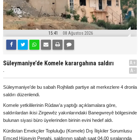
15:41
08 Ağustos 2026
Süleymaniye’de Komele karargahına saldırı
A+
.
A-
Süleymaniye’de bu sabah Rojhilatlı partiye ait merkezlere 4 dronla
saldırı düzenlendi.
Komele yetkililerinin Rûdaw’a yaptığı açıklamalara göre,
saldırılardan ikisi Zirgewêz yakınlarındaki Banegwreyê bölgesinde
bulunan siyasi büro üyelerinden birinin evini hedef aldı.
Kürdistan Emekçiler Topluluğu (Komele) Dış İlişkiler Sorumlusu
Emced Hüseyin Penahi, saldırının sabah saat 04.00 sıralarında