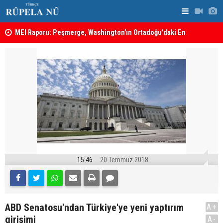
MEI Raporu: Peşmerge, Washington'ın Ortadoğu'daki En
Hadi Amiri'
Önemli Güvenlik Ortaklarından Biri
ABD'nin sal
15:46
20 Temmuz 2018
ABD Senatosu'ndan Türkiye'ye yeni yaptırım
A+
girişimi
A-