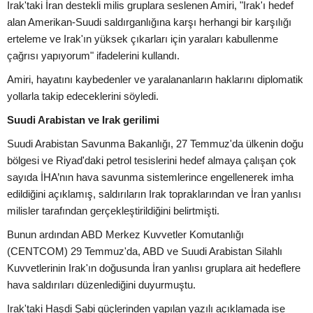
Irak'taki İran destekli milis gruplara seslenen Amiri, "Irak'ı hedef
alan Amerikan-Suudi saldırganlığına karşı herhangi bir karşılığı
erteleme ve Irak'ın yüksek çıkarları için yaraları kabullenme
çağrısı yapıyorum" ifadelerini kullandı.
Amiri, hayatını kaybedenler ve yaralananların haklarını diplomatik
yollarla takip edeceklerini söyledi.
Suudi Arabistan ve Irak gerilimi
Suudi Arabistan Savunma Bakanlığı, 27 Temmuz'da ülkenin doğu
bölgesi ve Riyad'daki petrol tesislerini hedef almaya çalışan çok
sayıda İHA’nın hava savunma sistemlerince engellenerek imha
edildiğini açıklamış, saldırıların Irak topraklarından ve İran yanlısı
milisler tarafından gerçekleştirildiğini belirtmişti.
Bunun ardından ABD Merkez Kuvvetler Komutanlığı
(CENTCOM) 29 Temmuz'da, ABD ve Suudi Arabistan Silahlı
Kuvvetlerinin Irak'ın doğusunda İran yanlısı gruplara ait hedeflere
hava saldırıları düzenlediğini duyurmuştu.
Irak'taki Haşdi Şabi güçlerinden yapılan yazılı açıklamada ise