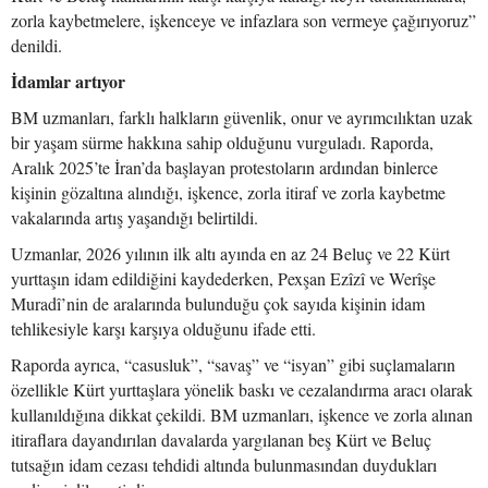
zorla kaybetmelere, işkenceye ve infazlara son vermeye çağırıyoruz”
denildi.
İdamlar artıyor
BM uzmanları, farklı halkların güvenlik, onur ve ayrımcılıktan uzak
bir yaşam sürme hakkına sahip olduğunu vurguladı. Raporda,
Aralık 2025’te İran’da başlayan protestoların ardından binlerce
kişinin gözaltına alındığı, işkence, zorla itiraf ve zorla kaybetme
vakalarında artış yaşandığı belirtildi.
Uzmanlar, 2026 yılının ilk altı ayında en az 24 Beluç ve 22 Kürt
yurttaşın idam edildiğini kaydederken, Pexşan Ezîzî ve Werîşe
Muradî’nin de aralarında bulunduğu çok sayıda kişinin idam
tehlikesiyle karşı karşıya olduğunu ifade etti.
Raporda ayrıca, “casusluk”, “savaş” ve “isyan” gibi suçlamaların
özellikle Kürt yurttaşlara yönelik baskı ve cezalandırma aracı olarak
kullanıldığına dikkat çekildi. BM uzmanları, işkence ve zorla alınan
itiraflara dayandırılan davalarda yargılanan beş Kürt ve Beluç
tutsağın idam cezası tehdidi altında bulunmasından duydukları