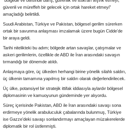
“bölgede ve ötesinde barış, güvenlik ve istikrarı teşvik etmeyi,
güvenli ve müreffeh bir gelecek için ortak hareket etmeyi”
amaçladığı belirtildi.
Suudi Arabistan, Türkiye ve Pakistan, bölgesel gerilim sürerken
ortak bir savunma anlaşması imzalamak üzere bugün Cidde'de
bir araya geldi.
Tarihi nitelikteki bu adım; bölgede artan savaşlar, çatışmalar ve
askeri gerilimlerin, özellikle de ABD ile İran arasındaki savaşın
tırmandığı bir dönemde atıldı.
Anlaşmaya göre, üç ülkeden herhangi birine yönelik silahlı saldırı,
üç ülkenin tamamına yapılmış bir saldırı olarak değerlendirilecek.
Üç ülke, potansiyel bir stratejik ittifak iddiasıyla aylardır bölgesel
diplomasinin ve kamuoyunun gündeminde yer alıyordu.
Süreç içerisinde Pakistan, ABD ile İran arasındaki savaşı sona
erdirmeye yönelik arabuluculuk çabalarında bulunmuş, Türkiye
ise Gazze'deki savaşı sonlandırmayı amaçlayan müzakerelerde
diplomatik bir rol üstlenmişti.