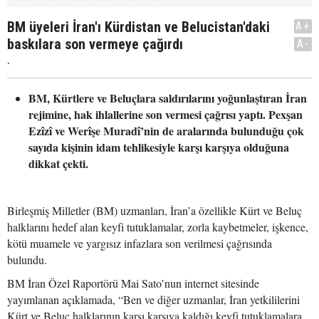
BM üyeleri İran'ı Kürdistan ve Belucistan'daki
A+
baskılara son vermeye çağırdı
A-
.
BM, Kürtlere ve Beluçlara saldırılarını yoğunlaştıran İran
rejimine, hak ihlallerine son vermesi çağrısı yaptı. Pexşan
Ezîzî ve Werîşe Muradî’nin de aralarında bulunduğu çok
sayıda kişinin idam tehlikesiyle karşı karşıya olduğuna
dikkat çekti.
Birleşmiş Milletler (BM) uzmanları, İran’a özellikle Kürt ve Beluç
halklarını hedef alan keyfi tutuklamalar, zorla kaybetmeler, işkence,
kötü muamele ve yargısız infazlara son verilmesi çağrısında
bulundu.
BM İran Özel Raportörü Mai Sato’nun internet sitesinde
yayımlanan açıklamada, “Ben ve diğer uzmanlar, İran yetkililerini
Kürt ve Beluç halklarının karşı karşıya kaldığı keyfi tutuklamalara,