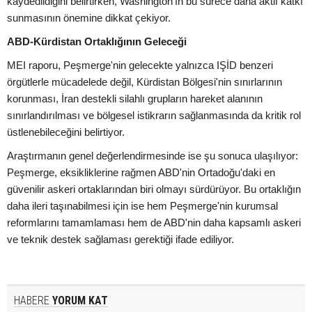
kaydedildiğini belirtirken, Washington'ın bu sürece daha aktif katkı
sunmasının önemine dikkat çekiyor.
ABD-Kürdistan Ortaklığının Geleceği
MEI raporu, Peşmerge'nin gelecekte yalnızca IŞİD benzeri
örgütlerle mücadelede değil, Kürdistan Bölgesi'nin sınırlarının
korunması, İran destekli silahlı grupların hareket alanının
sınırlandırılması ve bölgesel istikrarın sağlanmasında da kritik rol
üstlenebileceğini belirtiyor.
Araştırmanın genel değerlendirmesinde ise şu sonuca ulaşılıyor:
Peşmerge, eksikliklerine rağmen ABD'nin Ortadoğu'daki en
güvenilir askeri ortaklarından biri olmayı sürdürüyor. Bu ortaklığın
daha ileri taşınabilmesi için ise hem Peşmerge'nin kurumsal
reformlarını tamamlaması hem de ABD'nin daha kapsamlı askeri
ve teknik destek sağlaması gerektiği ifade ediliyor.
HABERE
YORUM KAT