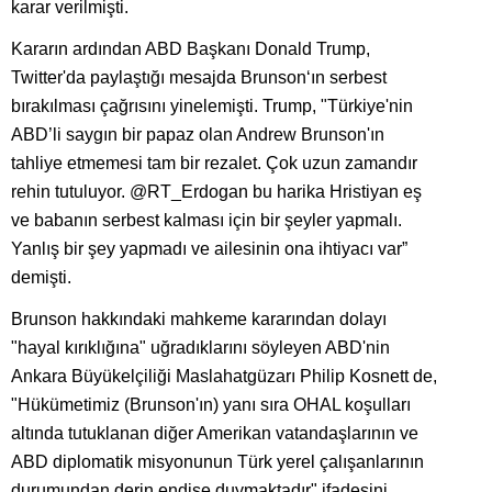
karar verilmişti.
Kararın ardından ABD Başkanı Donald Trump,
Twitter'da paylaştığı mesajda Brunson‘ın serbest
bırakılması çağrısını yinelemişti. Trump, "Türkiye'nin
ABD’li saygın bir papaz olan Andrew Brunson'ın
tahliye etmemesi tam bir rezalet. Çok uzun zamandır
rehin tutuluyor. @RT_Erdogan bu harika Hristiyan eş
ve babanın serbest kalması için bir şeyler yapmalı.
Yanlış bir şey yapmadı ve ailesinin ona ihtiyacı var”
demişti.
Brunson hakkındaki mahkeme kararından dolayı
"hayal kırıklığına" uğradıklarını söyleyen ABD'nin
Ankara Büyükelçiliği Maslahatgüzarı Philip Kosnett de,
"Hükümetimiz (Brunson'ın) yanı sıra OHAL koşulları
altında tutuklanan diğer Amerikan vatandaşlarının ve
ABD diplomatik misyonunun Türk yerel çalışanlarının
durumundan derin endişe duymaktadır" ifadesini