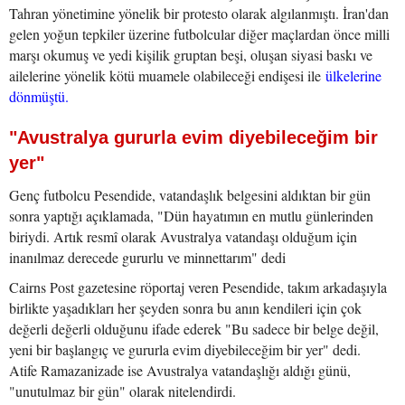
Tahran yönetimine yönelik bir protesto olarak algılanmıştı. İran'dan
gelen yoğun tepkiler üzerine futbolcular diğer maçlardan önce milli
marşı okumuş ve yedi kişilik gruptan beşi, oluşan siyasi baskı ve
ailelerine yönelik kötü muamele olabileceği endişesi ile
ülkelerine
dönmüştü.
"Avustralya gururla evim diyebileceğim bir
yer"
Genç futbolcu Pesendide, vatandaşlık belgesini aldıktan bir gün
sonra yaptığı açıklamada, "Dün hayatımın en mutlu günlerinden
biriydi. Artık resmî olarak Avustralya vatandaşı olduğum için
inanılmaz derecede gururlu ve minnettarım" dedi
Cairns Post gazetesine röportaj veren Pesendide, takım arkadaşıyla
birlikte yaşadıkları her şeyden sonra bu anın kendileri için çok
değerli değerli olduğunu ifade ederek "Bu sadece bir belge değil,
yeni bir başlangıç ve gururla evim diyebileceğim bir yer" dedi.
Atife Ramazanizade ise Avustralya vatandaşlığı aldığı günü,
"unutulmaz bir gün" olarak nitelendirdi.