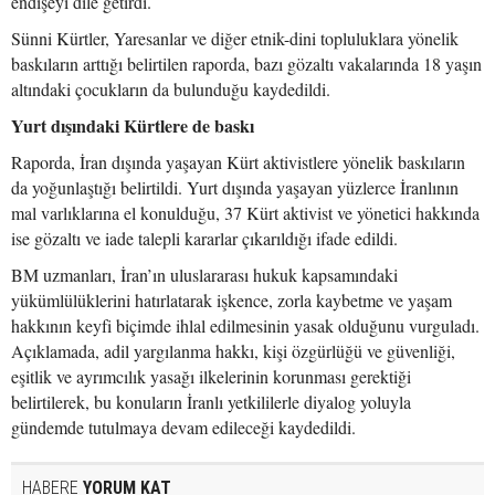
endişeyi dile getirdi.
Sünni Kürtler, Yaresanlar ve diğer etnik-dini topluluklara yönelik
baskıların arttığı belirtilen raporda, bazı gözaltı vakalarında 18 yaşın
altındaki çocukların da bulunduğu kaydedildi.
Yurt dışındaki Kürtlere de baskı
Raporda, İran dışında yaşayan Kürt aktivistlere yönelik baskıların
da yoğunlaştığı belirtildi. Yurt dışında yaşayan yüzlerce İranlının
mal varlıklarına el konulduğu, 37 Kürt aktivist ve yönetici hakkında
ise gözaltı ve iade talepli kararlar çıkarıldığı ifade edildi.
BM uzmanları, İran’ın uluslararası hukuk kapsamındaki
yükümlülüklerini hatırlatarak işkence, zorla kaybetme ve yaşam
hakkının keyfi biçimde ihlal edilmesinin yasak olduğunu vurguladı.
Açıklamada, adil yargılanma hakkı, kişi özgürlüğü ve güvenliği,
eşitlik ve ayrımcılık yasağı ilkelerinin korunması gerektiği
belirtilerek, bu konuların İranlı yetkililerle diyalog yoluyla
gündemde tutulmaya devam edileceği kaydedildi.
HABERE
YORUM KAT