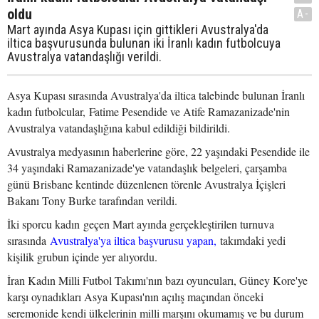
oldu
A-
Mart ayında Asya Kupası için gittikleri Avustralya'da
iltica başvurusunda bulunan iki İranlı kadın futbolcuya
Avustralya vatandaşlığı verildi.
Asya Kupası sırasında Avustralya'da iltica talebinde bulunan İranlı
kadın futbolcular, Fatime Pesendide ve Atife Ramazanizade'nin
Avustralya vatandaşlığına kabul edildiği bildirildi.
Avustralya medyasının haberlerine göre, 22 yaşındaki Pesendide ile
34 yaşındaki Ramazanizade'ye vatandaşlık belgeleri, çarşamba
günü Brisbane kentinde düzenlenen törenle Avustralya İçişleri
Bakanı Tony Burke tarafından verildi.
İki sporcu kadın geçen Mart ayında gerçekleştirilen turnuva
sırasında
Avustralya'ya iltica başvurusu yapan,
takımdaki yedi
kişilik grubun içinde yer alıyordu.
İran Kadın Milli Futbol Takımı'nın bazı oyuncuları, Güney Kore'ye
karşı oynadıkları Asya Kupası'nın açılış maçından önceki
seremonide kendi ülkelerinin milli marşını okumamış ve bu durum