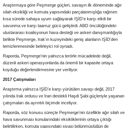
Araştırmaya göre Peşmerge güçleri, savaşın ilk döneminde ağır
silah eksikliği ve komuta yapısındaki parçalanmışlığa rağmen
kısa sürede sahaya uyum sağlayarak IŞİD'e karşı etkili bir
savunma ve karşı taarruz gücü geliştirdi. ABD öncülüğündeki
uluslararası koalisyonun hava desteği ve askeri danışmanlığıyla
birlikte Peşmerge, Irak'ın kuzeyindeki geniş alanların IŞİD'den
temizlenmesinde belirleyici rol oynadı.
Raporda, Peşmerge'nin yalnızca terörle mücadelede değil,
düzenli askeri operasyonlarda da önemli bir kapasite ortaya
koyduğu değerlendirmesine yer veriliyor.
2017 Çatışmaları
Araştırma yalnızca IŞİD'e karşı yürütülen savaşı değil, 2017
yılında Irak ordusu ve İran destekli Haşdi Şabi güçleriyle yaşanan
çatışmaları da ayrıntılı biçimde inceliyor.
Raporda, söz konusu süreçte Peşmerge'nin özellikle ağır silah ve
hava savunması konularındaki eksikliklerinin ortaya çıktığı
belirtilirken, komuta yapısındaki siyasi bölünmüşlüğün de