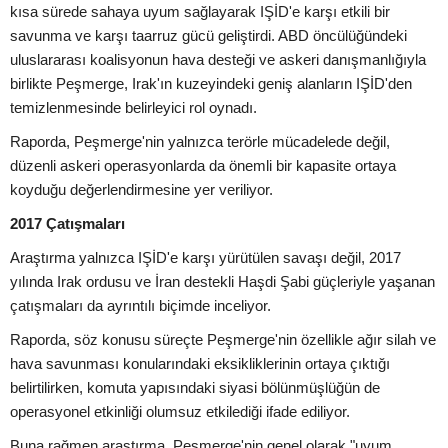
kısa sürede sahaya uyum sağlayarak IŞİD'e karşı etkili bir
savunma ve karşı taarruz gücü geliştirdi. ABD öncülüğündeki
uluslararası koalisyonun hava desteği ve askeri danışmanlığıyla
birlikte Peşmerge, Irak'ın kuzeyindeki geniş alanların IŞİD'den
temizlenmesinde belirleyici rol oynadı.
Raporda, Peşmerge'nin yalnızca terörle mücadelede değil,
düzenli askeri operasyonlarda da önemli bir kapasite ortaya
koyduğu değerlendirmesine yer veriliyor.
2017 Çatışmaları
Araştırma yalnızca IŞİD'e karşı yürütülen savaşı değil, 2017
yılında Irak ordusu ve İran destekli Haşdi Şabi güçleriyle yaşanan
çatışmaları da ayrıntılı biçimde inceliyor.
Raporda, söz konusu süreçte Peşmerge'nin özellikle ağır silah ve
hava savunması konularındaki eksikliklerinin ortaya çıktığı
belirtilirken, komuta yapısındaki siyasi bölünmüşlüğün de
operasyonel etkinliği olumsuz etkilediği ifade ediliyor.
Buna rağmen araştırma, Peşmerge'nin genel olarak "uyum