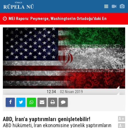
MEI Raporu: Peşmerge, Washington'ın Ortadoğu'daki En
Hadi Amiri'
Önemli Güvenlik Ortaklarından Biri
ABD'nin sal
12:34
02 Nisan 2019
ABD, İran'a yaptırımları genişletebilir!
A+
ABD hükümeti, İran ekonomisine yönelik yaptırımların
A-