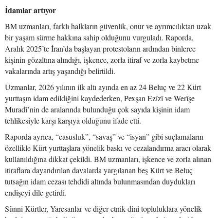
İdamlar artıyor
BM uzmanları, farklı halkların güvenlik, onur ve ayrımcılıktan uzak
bir yaşam sürme hakkına sahip olduğunu vurguladı. Raporda,
Aralık 2025’te İran’da başlayan protestoların ardından binlerce
kişinin gözaltına alındığı, işkence, zorla itiraf ve zorla kaybetme
vakalarında artış yaşandığı belirtildi.
Uzmanlar, 2026 yılının ilk altı ayında en az 24 Beluç ve 22 Kürt
yurttaşın idam edildiğini kaydederken, Pexşan Ezîzî ve Werîşe
Muradî’nin de aralarında bulunduğu çok sayıda kişinin idam
tehlikesiyle karşı karşıya olduğunu ifade etti.
Raporda ayrıca, “casusluk”, “savaş” ve “isyan” gibi suçlamaların
özellikle Kürt yurttaşlara yönelik baskı ve cezalandırma aracı olarak
kullanıldığına dikkat çekildi. BM uzmanları, işkence ve zorla alınan
itiraflara dayandırılan davalarda yargılanan beş Kürt ve Beluç
tutsağın idam cezası tehdidi altında bulunmasından duydukları
endişeyi dile getirdi.
Sünni Kürtler, Yaresanlar ve diğer etnik-dini topluluklara yönelik