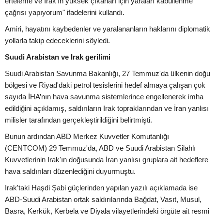
erteleme ve Irak'ın yüksek çıkarları için yaraları kabullenme
çağrısı yapıyorum" ifadelerini kullandı.
Amiri, hayatını kaybedenler ve yaralananların haklarını diplomatik
yollarla takip edeceklerini söyledi.
Suudi Arabistan ve Irak gerilimi
Suudi Arabistan Savunma Bakanlığı, 27 Temmuz'da ülkenin doğu
bölgesi ve Riyad'daki petrol tesislerini hedef almaya çalışan çok
sayıda İHA’nın hava savunma sistemlerince engellenerek imha
edildiğini açıklamış, saldırıların Irak topraklarından ve İran yanlısı
milisler tarafından gerçekleştirildiğini belirtmişti.
Bunun ardından ABD Merkez Kuvvetler Komutanlığı
(CENTCOM) 29 Temmuz'da, ABD ve Suudi Arabistan Silahlı
Kuvvetlerinin Irak'ın doğusunda İran yanlısı gruplara ait hedeflere
hava saldırıları düzenlediğini duyurmuştu.
Irak'taki Haşdi Şabi güçlerinden yapılan yazılı açıklamada ise
ABD-Suudi Arabistan ortak saldırılarında Bağdat, Vasıt, Musul,
Basra, Kerkük, Kerbela ve Diyala vilayetlerindeki örgüte ait resmi