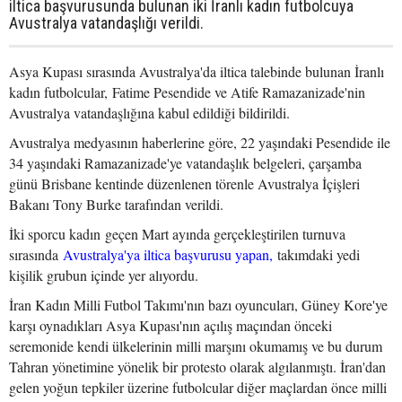
iltica başvurusunda bulunan iki İranlı kadın futbolcuya
Avustralya vatandaşlığı verildi.
Asya Kupası sırasında Avustralya'da iltica talebinde bulunan İranlı
kadın futbolcular, Fatime Pesendide ve Atife Ramazanizade'nin
Avustralya vatandaşlığına kabul edildiği bildirildi.
Avustralya medyasının haberlerine göre, 22 yaşındaki Pesendide ile
34 yaşındaki Ramazanizade'ye vatandaşlık belgeleri, çarşamba
günü Brisbane kentinde düzenlenen törenle Avustralya İçişleri
Bakanı Tony Burke tarafından verildi.
İki sporcu kadın geçen Mart ayında gerçekleştirilen turnuva
sırasında
Avustralya'ya iltica başvurusu yapan,
takımdaki yedi
kişilik grubun içinde yer alıyordu.
İran Kadın Milli Futbol Takımı'nın bazı oyuncuları, Güney Kore'ye
karşı oynadıkları Asya Kupası'nın açılış maçından önceki
seremonide kendi ülkelerinin milli marşını okumamış ve bu durum
Tahran yönetimine yönelik bir protesto olarak algılanmıştı. İran'dan
gelen yoğun tepkiler üzerine futbolcular diğer maçlardan önce milli