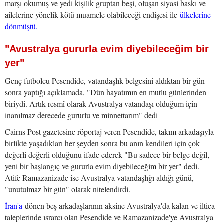
marşı okumuş ve yedi kişilik gruptan beşi, oluşan siyasi baskı ve
ailelerine yönelik kötü muamele olabileceği endişesi ile
ülkelerine
dönmüştü.
"Avustralya gururla evim diyebileceğim bir
yer"
Genç futbolcu Pesendide, vatandaşlık belgesini aldıktan bir gün
sonra yaptığı açıklamada, "Dün hayatımın en mutlu günlerinden
biriydi. Artık resmî olarak Avustralya vatandaşı olduğum için
inanılmaz derecede gururlu ve minnettarım" dedi
Cairns Post gazetesine röportaj veren Pesendide, takım arkadaşıyla
birlikte yaşadıkları her şeyden sonra bu anın kendileri için çok
değerli değerli olduğunu ifade ederek "Bu sadece bir belge değil,
yeni bir başlangıç ve gururla evim diyebileceğim bir yer" dedi.
Atife Ramazanizade ise Avustralya vatandaşlığı aldığı günü,
"unutulmaz bir gün" olarak nitelendirdi.
İran'a
dönen beş arkadaşlarının aksine Avustralya'da kalan ve iltica
taleplerinde ısrarcı olan Pesendide ve Ramazanizade'ye Avustralya