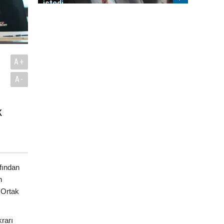
istedi
A+
A-
k
.
fından
n
 Ortak
rarı