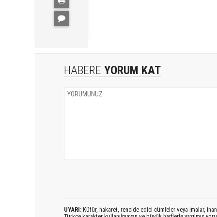
HABERE
YORUM KAT
UYARI:
Küfür, hakaret, rencide edici cümleler veya imalar, inanç
Türkçe karakter kullanılmayan ve büyük harflerle yazılmış yo