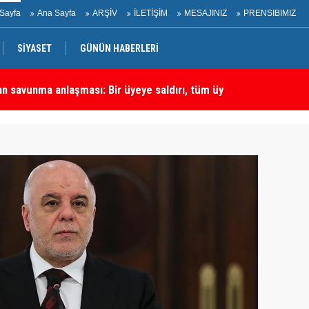
Sayfa
Ana Sayfa
ARŞİV
İLETİŞİM
MESAJINIZ
PRENSIBIMIZ
SİYASET
GÜNÜN HABERLERİ
an savunma anlaşması: Bir üyeye saldırı, tüm üyelere yapılmış
Ha
rtadoğu'daki En Önemli Güvenlik Ortaklarından Biri