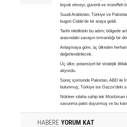
teşvik etmeyi, güvenli ve müreffeh bi
Suudi Arabistan, Türkiye ve Pakist
bugün Cidde'de bir araya geldi.
Tarihi nitelikteki bu adım; bölgede ar
arasındaki savaşın tırmandığı bir dö
Anlaşmaya göre, üç ülkeden herhangi b
değerlendirilecek.
Üç ülke, potansiyel bir stratejik it
alıyordu.
Süreç içerisinde Pakistan, ABD ile 
bulunmuş, Türkiye ise Gazze'deki sa
Nükleer silaha sahip tek Müslüman ü
savunma paktı duyurmuş ve bu karar
HABERE
YORUM KAT