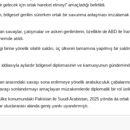
r gelecek için ortak hareket etmeyi” amaçladığı belirtildi.
an, bölgesel gerilim sürerken ortak bir savunma anlaşması imzalamak
tan savaşlar, çatışmalar ve askeri gerilimlerin, özellikle de ABD ile İra
nemde atıldı.
irine yönelik silahlı saldırı, üç ülkenin tamamına yapılmış bir saldır
tifak iddiasıyla aylardır bölgesel diplomasinin ve kamuoyunun gündemin
İran arasındaki savaşı sona erdirmeye yönelik arabuluculuk çabaların
vaşı sonlandırmayı amaçlayan müzakerelerde diplomatik bir rol üstl
lke konumundaki Pakistan ile Suudi Arabistan, 2025 yılında da ortak 
 uluslararası alanda geniş yankı uyandırmıştı.