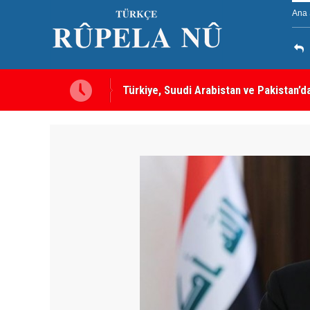
Ana 
Türkiye, Suudi Arabistan ve Pakistan’d
sayılacak
MEI Raporu: Peşmerge, Washington'ın O