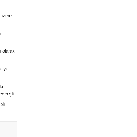
 üzere
n
ı olarak
de yer
da
enmişti.
bir