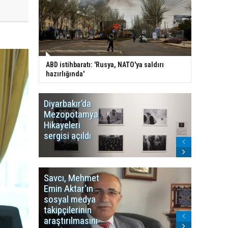
ABD istihbaratı: 'Rusya, NATO'ya saldırı
hazırlığında'
Diyarbakır’da
WDR, Kü
Mezopotamya
yayın y
Hikayeleri
Cosmo K
sergisi açıldı
program
sonlandı
Savcı, Mehmet
Kürdist
Emin Aktar'ın
Bölgesi 
sosyal medya
Washing
takipçilerinin
Gündem
araştırılmasını
ile ilişkil