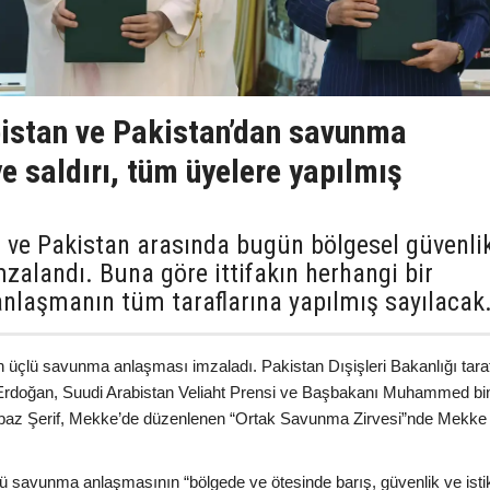
bistan ve Pakistan’dan savunma
e saldırı, tüm üyelere yapılmış
n ve Pakistan arasında bugün bölgesel güvenli
zalandı. Buna göre ittifakın herhangi bir
 anlaşmanın tüm taraflarına yapılmış sayılacak
n üçlü savunma anlaşması imzaladı. Pakistan Dışişleri Bakanlığı tara
Erdoğan, Suudi Arabistan Veliaht Prensi ve Başbakanı Muhammed bi
baz Şerif, Mekke’de düzenlenen “Ortak Savunma Zirvesi”nde Mekke
ü savunma anlaşmasının “bölgede ve ötesinde barış, güvenlik ve istik