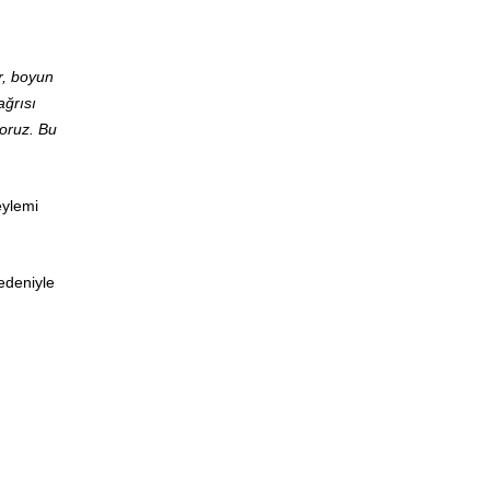
r, boyun
ağrısı
yoruz. Bu
eylemi
nedeniyle