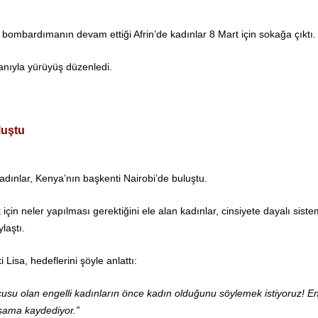
bombardımanın devam ettiği Afrin’de kadınlar 8 Mart için sokağa çıktı.
ganıyla yürüyüş düzenledi.
luştu
 kadınlar, Kenya’nın başkenti Nairobi’de buluştu.
çin neler yapılması gerektiğini ele alan kadınlar, cinsiyete dayalı siste
laştı.
isa, hedeflerini şöyle anlattı:
su olan engelli kadınların önce kadın olduğunu söylemek istiyoruz! En
şama kaydediyor.”