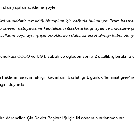
’ndan yapılan açıklama şöyle:
rü ve şiddetin olmadığı bir toplum için çağrıda bulunuyor. Bizim itaatka
 isteyen patriyarka ve kapitalizmin ittifakına karşı isyan ve mücadele ç
ullarını veya aynı iş için erkeklerden daha az ücret almayı kabul etmi
 sendikası CCOO ve UGT, sabah ve öğleden sonra 2 saatlik iş bırakma 
 haklarını savunmak için kadınların başlattığı 1 günlük ‘feminist grev’ 
diğini duyurdu.
ın öğrenciler, Çin Devlet Başkanlığı için iki dönem sınırlanmasının