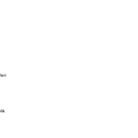
leri
lik