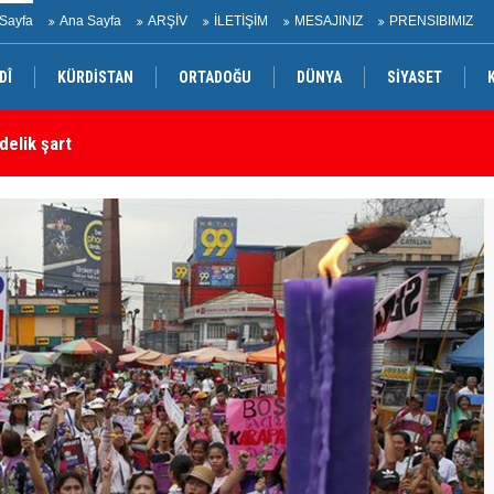
Sayfa
Ana Sayfa
ARŞİV
İLETİŞİM
MESAJINIZ
PRENSIBIMIZ
DÎ
KÜRDİSTAN
ORTADOĞU
DÜNYA
SİYASET
delik şart
Ha
 Oğlak tahliye edildi