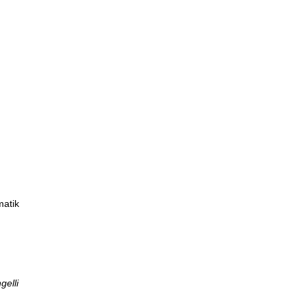
matik
gelli