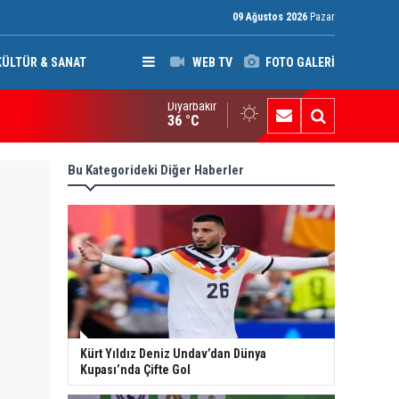
09 Ağustos 2026
Pazar
KÜLTÜR & SANAT
WEB TV
FOTO GALERİ
Diyarbakır
ci Mahmud: Başkan Barzani, Kürt saflarını birleştirmeye kararlı
36 °C
Bu Kategorideki Diğer Haberler
Kürt Yıldız Deniz Undav’dan Dünya
Kupası’nda Çifte Gol