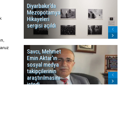
Diyarbakır’da
WDR, Kü
Mezopotamya
yayın y
Hikayeleri
Cosmo K
k
sergisi açıldı
program
sonlandı
ın,
maruz
Savcı, Mehmet
Kürdist
Emin Aktar'ın
Bölgesi 
sosyal medya
Washing
takipçilerinin
Gündem
araştırılmasını
ile ilişkil
istedi