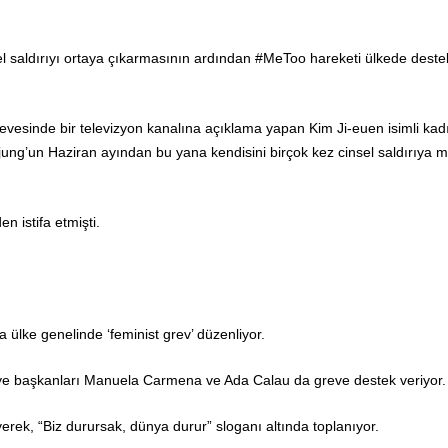
el saldırıyı ortaya çıkarmasının ardından #MeToo hareketi ülkede deste
esinde bir televizyon kanalına açıklama yapan Kim Ji-euen isimli kad
ng’un Haziran ayından bu yana kendisini birçok kez cinsel saldırıya 
n istifa etmişti.
a ülke genelinde ‘feminist grev’ düzenliyor.
ye başkanları Manuela Carmena ve Ada Calau da greve destek veriyor.
rek, “Biz durursak, dünya durur” sloganı altında toplanıyor.