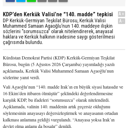
KDP’den Kerkük Valisi’ne “140. madde” tepkisi
A+
DP Kerkük-Germiyan Teşkilat Bürosu, Kerkük Valisi
A-
Muhammed Samaan Agaoğlu’nun 140. maddeye ilişkin
sözlerini “sorumsuzca” olarak nitelendirerek, anayasal
haklara ve Kerkük halkının iradesine saygı gösterilmesi
çağrısında bulundu.
Kürdistan Demokrat Partisi (KDP) Kerkük-Germiyan Teşkilat
Bürosu, bugün (5 Ağustos 2026 Çarşamba) yayımladığı yazılı
açıklamada, Kerkük Valisi Muhammed Samaan Agaoğlu’nun
sözlerine yanıt verdi.
Vali Agaoğlu’nun “140. madde Irak’ın en büyük siyasi hatasıdır ve
16 Ekim’den itibaren ölmüştür” şeklindeki değerlendirmesine
karşılık KDP, bu ifadeleri “sorumsuzca” olarak nitelendirdi.
Açıklamada, valinin 140. maddenin artık geçersiz olduğunu
söylemesinin anayasayı değersizleştirmek ve anayasanın ortadan
kalkması anlamına geldiği vurgulandı. “Anayasa yoksa Irak’ın
devlet olma anlamı da boşalır” denildi.