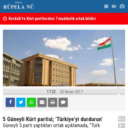
Kerkük’te Kürt partilerden 7 maddelik ortak bildiri
Irak: Silah
17:22
25 Nisan 2017
5 Güneyli Kürt partisi; 'Türkiye'yi durdurun'
A+
Güneyli 5 parti yaptıkları ortak açıklamada, “Türk
A-