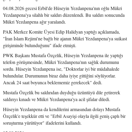
04.08.2026 gecesi Erbil'de Hüseyin Yezdanpena'nın oğlu Mükri
Yezdanpena'ya silahlı bir saldırı düzenlendi. Bu saldırı sonucunda
Mükri Yezdanpena ağır yaralandı.
PAK Merkez Komite Üyesi Edip Halidyan yaptığı açıklamada,
"İran İslam Rejimi'ne bağlı bir ajanın Mükri Yezdanpena'ya suikast
girişiminde bulunduğunu" ifade etmişti.
PWK Başkanı Mustafa Özçelik, Hüseyin Yezdanpena ile yaptığı
telefon görüşmesinde, Mükri Yezdanpena'nın sağlık durumunu
sordu. Hüseyin Yezdanpena ise, "Doktorlar iyi bir müdahalede
bulundular. Durumunun biraz daha iyiye gittiğini söylüyorlar.
Ancak 24 saat boyunca beklememiz gerekecek" dedi.
Mustafa Özçelik bu saldırıdan duyduğu üzüntüyü dile getirerek
saldırıyı kınadı ve Mükri Yezdanpena'ya acil şifalar diledi.
Hüseyin Yezdanpena da kendilerini armasından dolayı Mustafa
Özçelik'e teşekkür etti ve "Erbil Asayişi olayla ilgili geniş çaplı bir
soruşturma yürütüyor" ifadelerini kullandı.