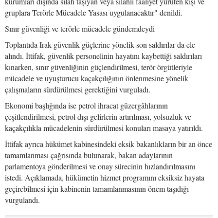
kurumları dışında silah taşıyan veya silahlı faaliyet yürüten kişi ve
gruplara Terörle Mücadele Yasası uygulanacaktır" denildi.
Sınır güvenliği ve terörle mücadele gündemdeydi
Toplantıda Irak güvenlik güçlerine yönelik son saldırılar da ele
alındı. İttifak, güvenlik personelinin hayatını kaybettiği saldırıları
kınarken, sınır güvenliğinin güçlendirilmesi, terör örgütleriyle
mücadele ve uyuşturucu kaçakçılığının önlenmesine yönelik
çalışmaların sürdürülmesi gerektiğini vurguladı.
Ekonomi başlığında ise petrol ihracat güzergâhlarının
çeşitlendirilmesi, petrol dışı gelirlerin artırılması, yolsuzluk ve
kaçakçılıkla mücadelenin sürdürülmesi konuları masaya yatırıldı.
İttifak ayrıca hükümet kabinesindeki eksik bakanlıkların bir an önce
tamamlanması çağrısında bulunarak, bakan adaylarının
parlamentoya gönderilmesi ve onay sürecinin hızlandırılmasını
istedi. Açıklamada, hükümetin hizmet programını eksiksiz hayata
geçirebilmesi için kabinenin tamamlanmasının önem taşıdığı
vurgulandı.