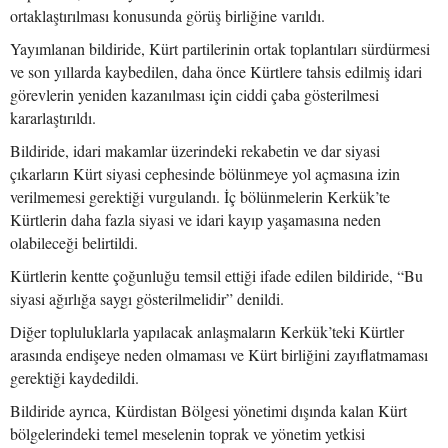
ortaklaştırılması konusunda görüş birliğine varıldı.
Yayımlanan bildiride, Kürt partilerinin ortak toplantıları sürdürmesi
ve son yıllarda kaybedilen, daha önce Kürtlere tahsis edilmiş idari
görevlerin yeniden kazanılması için ciddi çaba gösterilmesi
kararlaştırıldı.
Bildiride, idari makamlar üzerindeki rekabetin ve dar siyasi
çıkarların Kürt siyasi cephesinde bölünmeye yol açmasına izin
verilmemesi gerektiği vurgulandı. İç bölünmelerin Kerkük’te
Kürtlerin daha fazla siyasi ve idari kayıp yaşamasına neden
olabileceği belirtildi.
Kürtlerin kentte çoğunluğu temsil ettiği ifade edilen bildiride, “Bu
siyasi ağırlığa saygı gösterilmelidir” denildi.
Diğer topluluklarla yapılacak anlaşmaların Kerkük’teki Kürtler
arasında endişeye neden olmaması ve Kürt birliğini zayıflatmaması
gerektiği kaydedildi.
Bildiride ayrıca, Kürdistan Bölgesi yönetimi dışında kalan Kürt
bölgelerindeki temel meselenin toprak ve yönetim yetkisi