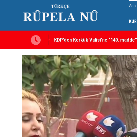
Ana 
KUR
KDP’den Kerkük Valisi’ne “140. madde”
Kerkük’te Kürt partilerden 7 maddelik o