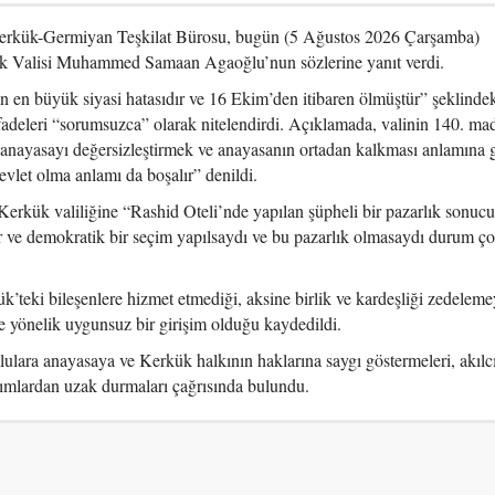
erkük-Germiyan Teşkilat Bürosu, bugün (5 Ağustos 2026 Çarşamba)
ük Valisi Muhammed Samaan Agaoğlu’nun sözlerine yanıt verdi.
 en büyük siyasi hatasıdır ve 16 Ekim’den itibaren ölmüştür” şeklinde
fadeleri “sorumsuzca” olarak nitelendirdi. Açıklamada, valinin 140. ma
 anayasayı değersizleştirmek ve anayasanın ortadan kalkması anlamına g
vlet olma anlamı da boşalır” denildi.
ük valiliğine “Rashid Oteli’nde yapılan şüpheli bir pazarlık sonuc
r ve demokratik bir seçim yapılsaydı ve bu pazarlık olmasaydı durum ço
’teki bileşenlere hizmet etmediği, aksine birlik ve kardeşliği zedelemey
e yönelik uygunsuz bir girişim olduğu kaydedildi.
lara anayasaya ve Kerkük halkının haklarına saygı göstermeleri, akılc
ımlardan uzak durmaları çağrısında bulundu.