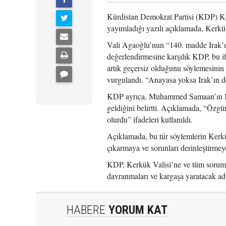
Kürdistan Demokrat Partisi (KDP) K
yayımladığı yazılı açıklamada, Kerk
Vali Agaoğlu’nun “140. madde Irak’ın
değerlendirmesine karşılık KDP, bu i
artık geçersiz olduğunu söylemesinin
vurgulandı. “Anayasa yoksa Irak’ın de
KDP ayrıca, Muhammed Samaan’ın Kerk
geldiğini belirtti. Açıklamada, “Özgü
olurdu” ifadeleri kullanıldı.
Açıklamada, bu tür söylemlerin Kerkük
çıkarmaya ve sorunları derinleştirmey
KDP, Kerkük Valisi’ne ve tüm sorumlu
davranmaları ve kargaşa yaratacak ad
HABERE
YORUM KAT