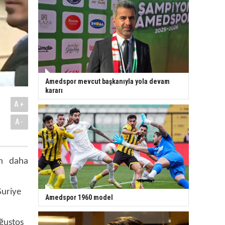
Amedspor mevcut başkanıyla yola devam
kararı
A+
A-
ın daha
Suriye
Amedspor 1960 model
Ağustos