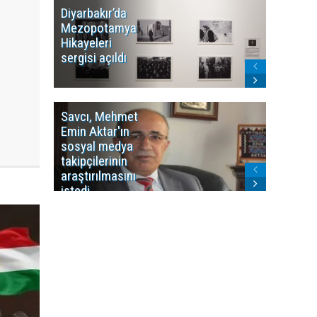
Diyarbakır’da
WDR, Kü
Mezopotamya
yayın y
Hikayeleri
Cosmo K
sergisi açıldı
program
sonlandı
Savcı, Mehmet
Kürdist
Emin Aktar'ın
Bölgesi 
sosyal medya
Washing
takipçilerinin
Gündem
araştırılmasını
ile ilişkil
istedi