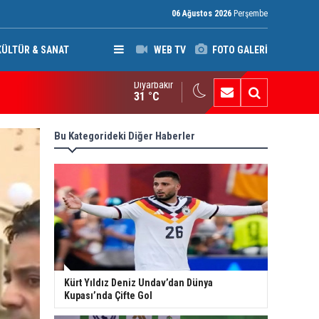
06 Ağustos 2026
Perşembe
KÜLTÜR & SANAT
WEB TV
FOTO GALERİ
Diyarbakır
ak: Silah bırakmayan gruplara terör yasası uygulanacak
31 °C
Bu Kategorideki Diğer Haberler
Kürt Yıldız Deniz Undav’dan Dünya
Kupası’nda Çifte Gol