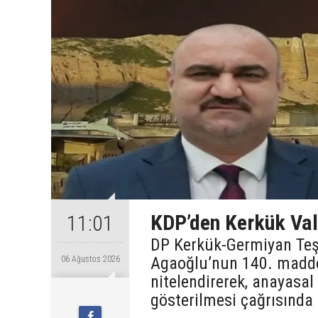
KDP’den Kerkük Val
11:01
DP Kerkük-Germiyan Te
Agaoğlu’nun 140. maddey
06 Ağustos 2026
nitelendirerek, anayasal
gösterilmesi çağrısında