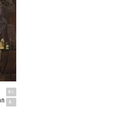
A+
an
A-