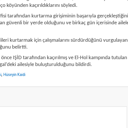
ço köyünden kaçırıldıklarını söyledi.
isi tarafından kurtarma girişiminin başarıyla gerçekleştiğini
uan güvenli bir yerde olduğunu ve birkaç gün içerisinde ailel
dileri kurtarmak için çalışmalarını sürdürdüğünü vurgulayan 
ğunu belirtti.
önce IŞİD tarafından kaçırılmış ve El-Hol kampında tutulan 
al’deki ailesiyle buluşturulduğunu bildirdi.
,
i
Hüseyin Kaidi