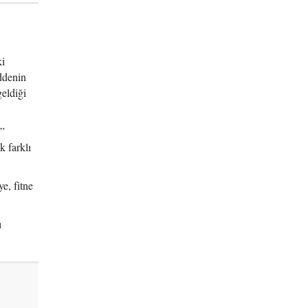
ki
ddenin
eldiği
u”
k farklı
e, fitne
ı