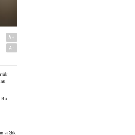
ı
A+
A-
rlük
unu
. Bu
n sağlık