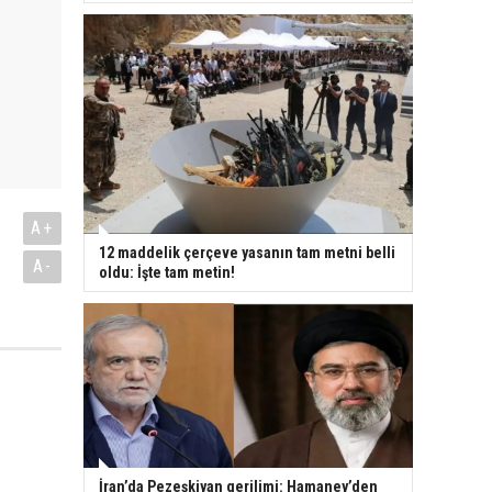
A+
12 maddelik çerçeve yasanın tam metni belli
A-
oldu: İşte tam metin!
.
İran’da Pezeşkiyan gerilimi: Hamaney’den