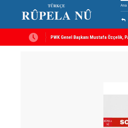
Ana 
PWK Genel Başkanı Mustafa Özçelik, PA
Görüştü
12 maddelik çerçeve yasanın tam metni 