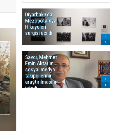
Diyarbakır’da
WDR, Kü
Mezopotamya
yayın y
Hikayeleri
Cosmo K
sergisi açıldı
program
sonlandı
Savcı, Mehmet
Kürdist
Emin Aktar'ın
Bölgesi 
sosyal medya
Washing
takipçilerinin
Gündem
araştırılmasını
ile ilişkil
istedi