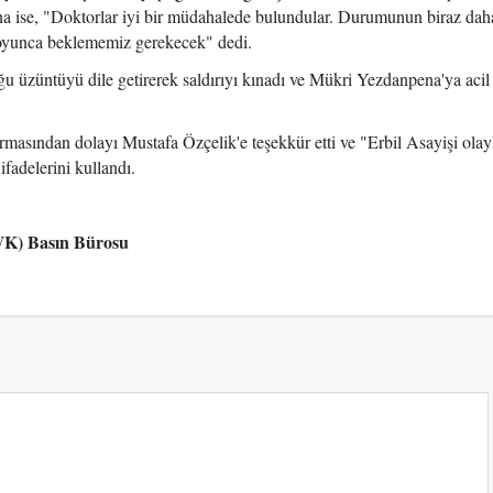
ise, "Doktorlar iyi bir müdahalede bulundular. Durumunun biraz daha
 boyunca beklememiz gerekecek" dedi.
 üzüntüyü dile getirerek saldırıyı kınadı ve Mükri Yezdanpena'ya acil 
asından dolayı Mustafa Özçelik'e teşekkür etti ve "Erbil Asayişi olayla
ifadelerini kullandı.
PWK) Basın Bürosu