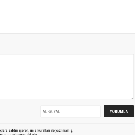
lara saldırı içeren, imla kuralları ile yazılmamış,
rumlar onaylanmamaktadır.