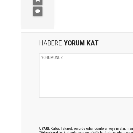
HABERE
YORUM KAT
UYARI:
Küfür, hakaret, rencide edici cümleler veya imalar, inanç
Türkçe karakter kullanılmayan ve büyük harflerle yazılmış yo