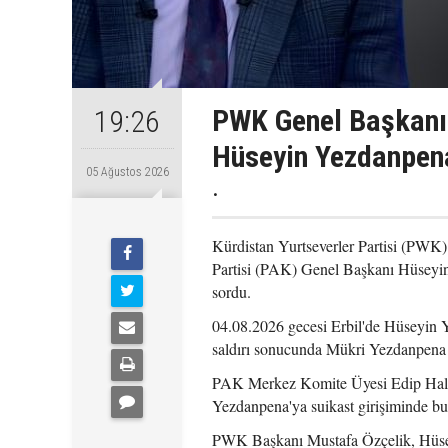
PWK Genel Başkanı
19:26
Hüseyin Yezdanpena
05 Ağustos 2026
.
Kürdistan Yurtseverler Partisi (PWK
Partisi (PAK) Genel Başkanı Hüseyin
sordu.
04.08.2026 gecesi Erbil'de Hüseyin Y
saldırı sonucunda Mükri Yezdanpena 
PAK Merkez Komite Üyesi Edip Halidy
Yezdanpena'ya suikast girişiminde bu
PWK Başkanı Mustafa Özçelik, Hüsey