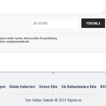
lara saldırı içeren, imla kuralları ile yazılmamış,
rumlar onaylanmamaktadır.
yon
Günün Haberleri
Sitene Ekle
Sık Kullanılanlara Ekle
RS
Tüm Hakları Saklıdır © 2015
Rûpela nû