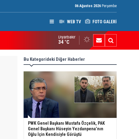
06 Ağustos 2026
Perşembe
WEB TV
FOTO GALERİ
Diyarbakır
an’da Pezeşkiyan gerilimi: Hamaney’den istifa uyarısı
34 °C
Bu Kategorideki Diğer Haberler
PWK Genel Başkanı Mustafa Özçelik, PAK
Genel Başkanı Hüseyin Yezdanpena’nın
Oğlu İçin Kendisiyle Görüştü