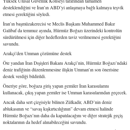
Yüksek Ulusal Güvenlik Konseyi tarafından tamamen
desteklendiğini ve İran’ın ABD’yi anlaşmaya bağlı kalmaya teşvik
etmesi gerektiğini söyledi.
İran’ın başmüzakerecisi ve Meclis Başkanı Muhammed Bakır
Galibaf da temmuz ayında, Hürmüz Boğazı üzerindeki kontrolün
sürdürülmesi için diğer hedeflerden taviz verilmemesi gerektiğini
savundu.
Arakçi’den Umman çözümüne destek
Öte yandan İran Dışişleri Bakanı Arakçi’nin, Hürmüz Boğazı’ndaki
deniz trafiğinin düzenlenmesine ilişkin Umman’ın son önerisine
destek verdiği bildirildi.
Öneriye göre, boğaza giriş yapan gemiler İran karasularını
kullanacak, çıkış yapan gemiler ise Umman karasularından geçecek.
Ancak daha sert çizgisiyle bilinen Zülkadir, ABD’nin deniz
ablukasının ve “savaş kışkırtıcılığının” devam etmesi halinde
Hürmüz Boğazı’nın daha da kapatılacağını ve diğer stratejik geçiş
noktalarının da hedef alınabileceğini savundu.