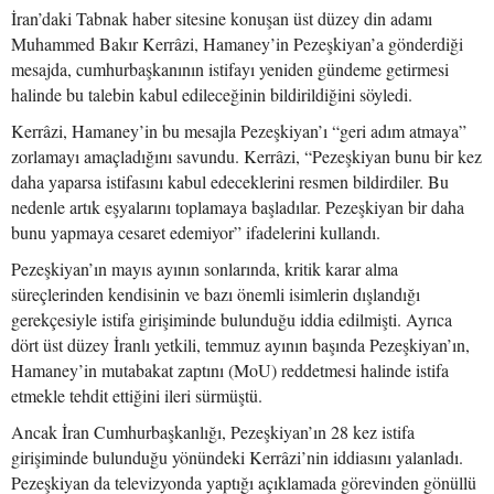
İran’daki Tabnak haber sitesine konuşan üst düzey din adamı
Muhammed Bakır Kerrâzi, Hamaney’in Pezeşkiyan’a gönderdiği
mesajda, cumhurbaşkanının istifayı yeniden gündeme getirmesi
halinde bu talebin kabul edileceğinin bildirildiğini söyledi.
Kerrâzi, Hamaney’in bu mesajla Pezeşkiyan’ı “geri adım atmaya”
zorlamayı amaçladığını savundu. Kerrâzi, “Pezeşkiyan bunu bir kez
daha yaparsa istifasını kabul edeceklerini resmen bildirdiler. Bu
nedenle artık eşyalarını toplamaya başladılar. Pezeşkiyan bir daha
bunu yapmaya cesaret edemiyor” ifadelerini kullandı.
Pezeşkiyan’ın mayıs ayının sonlarında, kritik karar alma
süreçlerinden kendisinin ve bazı önemli isimlerin dışlandığı
gerekçesiyle istifa girişiminde bulunduğu iddia edilmişti. Ayrıca
dört üst düzey İranlı yetkili, temmuz ayının başında Pezeşkiyan’ın,
Hamaney’in mutabakat zaptını (MoU) reddetmesi halinde istifa
etmekle tehdit ettiğini ileri sürmüştü.
Ancak İran Cumhurbaşkanlığı, Pezeşkiyan’ın 28 kez istifa
girişiminde bulunduğu yönündeki Kerrâzi’nin iddiasını yalanladı.
Pezeşkiyan da televizyonda yaptığı açıklamada görevinden gönüllü