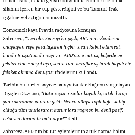
toplantısına, Irak’ta geliştirildiği iddia edilen kitle imha
silahını içeren bir tüp gösterdiğini ve bu ‘kanıtın’ Irak
işgaline yol açtığını anımsattı.
Komsomolskaya Pravda radyosuna konuşan
Zaharova,
“Güvenlik Konseyi karşıydı, ABD’nin eylemlerini
onaylayan veya yasallaştıran hiçbir tasarı kabul edilmedi,
bunda Rusya’nın da payı var. ABD’nin o hatası, bölgede bir
felaket zincirine yol açtı, sonra tüm barajlar aşılarak büyük bir
felaket akınına dönüştü”
ifadelerini kullandı.
Tarihin bu türden sayısız hataya tanık olduğunu vurgulayan
Dışişleri Sözcüsü,
“Hata sayısı o kadar büyük ki, artık durup
şunu sormanın zamanı geldi: Neden dünya topluluğu, sahip
olduğu tüm uluslararası kurumlara rağmen bu denli pasif,
bekleyen durumda bulunuyor?”
dedi.
Zaharova, ABD’nin bu tür eylemlerinin artık norma halini