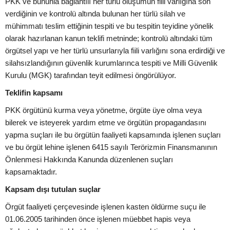
PKK ve bununla bağlantılı her türlü oluşumun fiili varlığına son
verdiğinin ve kontrolü altında bulunan her türlü silah ve
mühimmatı teslim ettiğinin tespiti ve bu tespitin teyidine yönelik
olarak hazırlanan kanun teklifi metninde; kontrolü altındaki tüm
örgütsel yapı ve her türlü unsurlarıyla fiili varlığını sona erdirdiği ve
silahsızlandığının güvenlik kurumlarınca tespiti ve Milli Güvenlik
Kurulu (MGK) tarafından teyit edilmesi öngörülüyor.
Teklifin kapsamı
PKK örgütünü kurma veya yönetme, örgüte üye olma veya
bilerek ve isteyerek yardım etme ve örgütün propagandasını
yapma suçları ile bu örgütün faaliyeti kapsamında işlenen suçları
ve bu örgüt lehine işlenen 6415 sayılı Terörizmin Finansmanının
Önlenmesi Hakkında Kanunda düzenlenen suçları
kapsamaktadır.
Kapsam dışı tutulan suçlar
Örgüt faaliyeti çerçevesinde işlenen kasten öldürme suçu ile
01.06.2005 tarihinden önce işlenen müebbet hapis veya