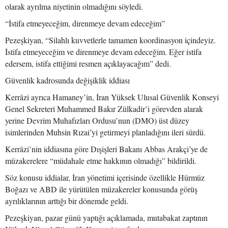
olarak ayrılma niyetinin olmadığını söyledi.
“İstifa etmeyeceğim, direnmeye devam edeceğim”
Pezeşkiyan, “Silahlı kuvvetlerle tamamen koordinasyon içindeyiz.
İstifa etmeyeceğim ve direnmeye devam edeceğim. Eğer istifa
edersem, istifa ettiğimi resmen açıklayacağım” dedi.
Güvenlik kadrosunda değişiklik iddiası
Kerrâzi ayrıca Hamaney’in, İran Yüksek Ulusal Güvenlik Konseyi
Genel Sekreteri Muhammed Bakır Zülkadir’i görevden alarak
yerine Devrim Muhafızları Ordusu’nun (DMO) üst düzey
isimlerinden Muhsin Rızai’yi getirmeyi planladığını ileri sürdü.
Kerrâzi’nin iddiasına göre Dışişleri Bakanı Abbas Arakçi’ye de
müzakerelere “müdahale etme hakkının olmadığı” bildirildi.
Söz konusu iddialar, İran yönetimi içerisinde özellikle Hürmüz
Boğazı ve ABD ile yürütülen müzakereler konusunda görüş
ayrılıklarının arttığı bir dönemde geldi.
Pezeşkiyan, pazar günü yaptığı açıklamada, mutabakat zaptının