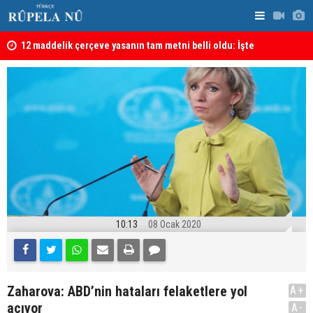
kanı
12 maddelik çerçeve yasanın tam metni belli oldu: İşte
İran’da Pez
tü
tam metin!
10:13
08 Ocak 2020
Zaharova: ABD’nin hataları felaketlere yol
A+
açıyor
A-