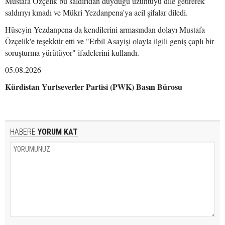
Mustafa Özçelik bu saldırıdan duyduğu üzüntüyü dile getirerek
saldırıyı kınadı ve Mükri Yezdanpena'ya acil şifalar diledi.
Hüseyin Yezdanpena da kendilerini armasından dolayı Mustafa
Özçelik'e teşekkür etti ve "Erbil Asayişi olayla ilgili geniş çaplı bir
soruşturma yürütüyor" ifadelerini kullandı.
05.08.2026
Kürdistan Yurtseverler Partisi (PWK) Basın Bürosu
HABERE
YORUM KAT