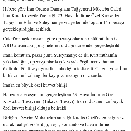
Habere göre İran Ordusu Danışmanı Tuğgeneral Mücteba Caferi,
İran Kara Kuvvetleri'ne bağlı 23. Hava İndirme Özel Kuvvetler
Tugayı'nın Erbil ve Süleymaniye vilayetlerinde toplam 14 operasyon
gerçekleştirdiğini açıkladı.
Caferi'nin açıklamasına göre operasyonların bir bölümü İran ile
ABD arasındaki görüşmelerin sürdüğü dönemde gerçekleştirildi.
İranlı komutan, pazar günü Süleymaniye'de iki Kürt muhalifin
yakalandığını, operasyonlarda çok sayıda örgüt mensubunun
öldürüldüğünü veya gözaltına alındığını iddia etti. Caferi ayrıca İran
birliklerinin herhangi bir kayıp vermediğini öne sürdü.
İran'ın en büyük özel kuvvet birliği
Haberde operasyonları gerçekleştiren 23. Hava İndirme Özel
Kuvvetler Tugayı'nın (Takavar Tugayı), İran ordusunun en büyük
özel kuvvet birliği olduğu belirtildi.
Birliğin, Devrim Muhafızları'na bağlı Kudüs Gücü'nden bağımsız
olarak faaliyet gösterdiği, keşif, komando ve hava indirme
operasyonları yürütme kapasitesine sahip olduğu aktarıldı. Tugayın