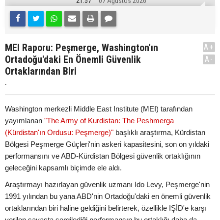
21:57
07 Ağustos 2026
MEI Raporu: Peşmerge, Washington'ın
A+
Ortadoğu'daki En Önemli Güvenlik
A-
Ortaklarından Biri
.
Washington merkezli Middle East Institute (MEI) tarafından
yayımlanan
"The Army of Kurdistan: The Peshmerga
(Kürdistan'ın Ordusu: Peşmerge)"
başlıklı araştırma, Kürdistan
Bölgesi Peşmerge Güçleri'nin askeri kapasitesini, son on yıldaki
performansını ve ABD-Kürdistan Bölgesi güvenlik ortaklığının
geleceğini kapsamlı biçimde ele aldı.
Araştırmayı hazırlayan güvenlik uzmanı Ido Levy, Peşmerge'nin
1991 yılından bu yana ABD'nin Ortadoğu'daki en önemli güvenlik
ortaklarından biri haline geldiğini belirterek, özellikle IŞİD'e karşı
verilen savaşta sergilediği performansın bu ortaklığı daha da