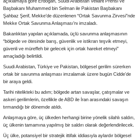
açıklamaya göre Erdoğan, Suudi Arabistan Veliaht Prensi ve
Başbakanı Muhammed bin Selman ile Pakistan Başbakanı
Şahbaz Şerif, Mekke’de düzenlenen “Ortak Savunma Zirvesi”nde
Mekke Ortak Savunma Anlaşması’nı imzaladı.
Bakanlıktan yapılan açıklamada, üçlü savunma anlaşmasının
“bölgede ve ötesinde barış, güvenlik ve istikrarı teşvik etmeyi,
güvenli ve müreffeh bir gelecek için ortak hareket etmeyi”
amaçladığı belirtildi.
Suudi Arabistan, Türkiye ve Pakistan, bölgesel gerilim sürerken
ortak bir savunma anlaşması imzalamak üzere bugün Cidde'de
bir araya geldi.
Tarihi nitelikteki bu adım; bölgede artan savaşlar, çatışmalar ve
askeri gerilimlerin, özellikle de ABD ile İran arasındaki savaşın
tırmandığı bir dönemde atıldı.
Anlaşmaya göre, üç ülkeden herhangi birine yönelik silahlı saldırı,
üç ülkenin tamamına yapılmış bir saldırı olarak değerlendirilecek.
Üç ülke, potansiyel bir stratejik ittifak iddiasıyla aylardır bölgesel