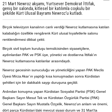
21 Mart Newroz akşamı, Yurtsever Demokrat İttifak,
geniş bir salonda, kitlesel bir katılımla coşkulu bir
şekilde Kürt Ulusal Bayramı Newroz’u kutladı.
Birçok televizyon kanalının canlı verdiği Newroz kutlamasına katılan
kalabalığın özellikle rengârenk Kürt ulusal kıyafetlerle salonu
renklendirmesi dikkat çekti.
Birçok sivil toplum kuruluşu temsilcisinden siyasetçilere,
aydınlardan PAK ve PSK üye, yönetici ve dostlarına İttifak’ın
Newroz kutlamasına katılanlar arasındaydı.
Newroz gecesinin sunuculuğu ve yöneticiliğini yapan PAK Meclis
Üyesi Mirza Akar’ın yaptığı kısa konuşmadan sonra Kürdistan
şehitleri için bir dakikalık saygı duruşuna geçildi.
Ardından konuşma yapan Kürdistan Sosyalist Partisi (PSK) Genel
Başkanı Sayın Mesut Tek ve Kürdistan Özgürlük Partisi (PAK)
Genel Başkanı Sayın Mustafa Özçelik, Newroz’un anlam ve önemi,
dört parça Kürdistan’daki mevcut siyasi durum ve 31 Mart’ta